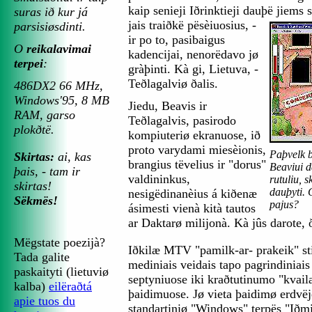
kaip senieji Iðrinktieji dauþë jiems 
suras ið kur já
jais traiðkë pësèiuosius, -
parsisiøsdinti.
ir po to, pasibaigus
O
reikalavimai
kadencijai, nenorëdavo jø
terpei
:
gràþinti. Kà gi, Lietuva, -
Teðlagalviø ðalis.
486DX2 66 MHz,
Windows'95, 8 MB
Jiedu, Beavis ir
RAM, garso
Teðlagalvis, pasirodo
plokðtë.
kompiuteriø ekranuose, ið
proto varydami miesèionis,
Paþvelk b
Skirtas:
ai, kas
brangius tëvelius ir "dorus"
Beaviui d
þais, - tam ir
valdininkus,
rutuliu, 
skirtas!
dauþyti. 
nesigëdinanèius á kiðenæ
Sëkmës!
pajus?
ásimesti vienà kità tautos
ar Daktarø milijonà. Kà jûs darote, 
Mëgstate poezijà?
Iðkilæ MTV "pamilk-ar- prakeik" sti
Tada galite
mediniais veidais tapo pagrindiniais
paskaityti (lietuviø
septyniuose iki kraðtutinumo "kvail
kalba)
eilëraðtá
þaidimuose. Jø vieta þaidimø erdvëj
apie tuos du
standartiniø "Windows" terpës "Iðmi