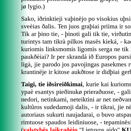
jø lygio.)
Sako, iðrinktieji vaþinëjo po visokius uþsi
sveèias ðalis. Ten juos graþiai priima ir so
Tik ar þino tie, - þinoti gali tik tie, virðut
turintys tam tikrà pilkos masës kieká, - ka
kuriomis linksmomis ligomis serga ne tik k
paukðèiai? Ir per skrandá ið Europos pars
ligà, jie parodo jos pavojingas pasekmes
krantinëje ir kitose aukðtose ir didþiai ger
Taigi, tie iðsireiðkimai
, kurie kai kuriom
ypaè esantys pieðinukø prieraðuose, - gali
nedori, netinkami, neteiktini ar net neðvan
kultûros sudedamoji dalis, - ir tikrai, jie n
autoriaus sukurti naujadarai, o buvo atspau
rimtuose spaudos leidiniuose, - tepaminësi
(
valstybës laikraðèio
"Lietuvos aido"
KU