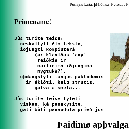
Puslapis kurtas þiûrëti su "Netscape 
Primename!
Jûs turite teisæ:

  neskaityti ðio teksto,

  iðjungti kompiuterá

       (ar klaviðas 'any'

        reiðkia ir

        maitinimo iðjungimo

        mygtukà?);

  uþdangstyti langus paklodëmis

    ir ákiðti, kaip strutis,

       galvà á smëlá...

Jûs turite teisæ tylëti -

  viskas, kà pasakysite,

  gali bûti panaudota prieð jus!
Þaidimø apþvalga