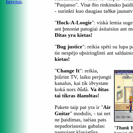
herojus
.
"Pasjanso". Visø ðio rinkinuko þai
- surinkti kuo daugiau taðkø jaunatv
"
Hock-A-Loogie
": viskà lemia sug
ant þmoniø patogiai ásitaisius ant 
Ðitas yra kietas!
"
Bug justice
": reikia spëti su lupa p
tie nespëjo uþsirioglinti ant saldain
kietas!
"
Change It
": reikia,
þiûrint TV, laiku perjungti
kanalus, kai tik iðvystate
koká nors ðûdà.
Va ðitas
tai tikras ðlamðtas!
Pakete taip pat yra ir "
Air
Guitar
" modulis, - tai net
ne þaidimas, taèiau pats
nepadoriausias gabalas:
"
Thank Y
pagrojant klaviatûra