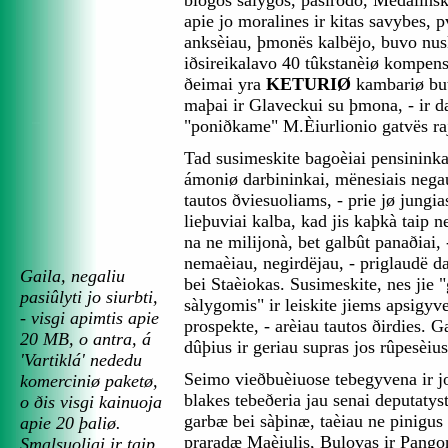
blogos sàlygos, pasirodo, Medalins
apie jo moralines ir kitas savybes, pv
anksèiau, þmonës kalbëjo, buvo nusk
iðsireikalavo 40 tûkstanèiø kompens
ðeimai yra
KETURIØ
kambariø but
maþai ir Glaveckui su þmona, - ir da
"poniðkame" M.Èiurlionio gatvës ra
Tad susimeskite bagoèiai pensininka
ámoniø darbininkai, mënesiais nega
tautos ðviesuoliams, - prie jø jungi
lieþuviai kalba, kad jis kaþkà taip 
na ne milijonà, bet galbût panaðiai, 
nemaèiau, negirdëjau, - priglaudë 
Gaila, negaliu
bei Staèiokas. Susimeskite, nes jie
pasiûlyti jo siurbti,
sàlygomis" ir leiskite jiems apsigy
- visgi apimtis apie
prospekte, - arèiau tautos ðirdies. Ga
20 MB, o antra, á
dûþius ir geriau supras jos rûpesèius
'Vartiklá' nededu
Seimo vieðbuèiuose tebegyvena ir j
komerciniø paketø,
blakes tebeðeria jau senai deputatyst
o ðis visgi kainuoja
garbæ bei sàþinæ, taèiau ne pinigus
apie 20 þaliø.
praradæ Maèiulis, Bulovas ir Pango
Smalsuoliai ir taip