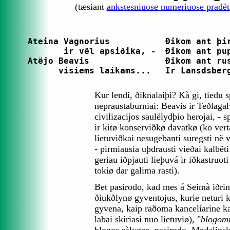
(tæsiant
ankstesniuose numeriuose pradët
Ateina Vagnorius

Ðikom ant þir
       ir vël apsiðika, -

Ðikom ant pup
Atëjo Beavis

Ðikom ant rus
      visiems laikams...
Ir Lansdsber
Kur lendi, ðiknalaiþi? Kà gi, tiedu 
nepraustaburniai: Beavis ir Teðlagal
civilizacijos saulëlydþio herojai, - 
ir kitø konserviðkø davatkø (ko ver
lietuviðkai nesugebanti suregsti në v
- pirmiausia uþdrausti vieðai kalbëti 
geriau iðpjauti lieþuvá ir iðkastruoti
tokiø dar galima rasti).
Bet pasirodo, kad mes á Seimà iðri
ðiukðlynø gyventojus, kurie neturi k
gyvena, kaip raðoma kanceliarine ka
labai skiriasi nuo lietuviø), "
blogomi