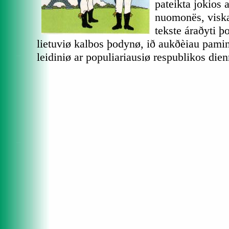
pateikta jokios
nuomonës, viskas
tekste áraðyti þ
lietuviø kalbos þodynø, ið aukðèiau pamin
leidiniø ar populiariausiø respublikos dien