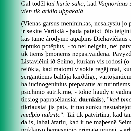
Gal todël
kai kurie sako
, kad
Vagnoriaus 
vien tik arklio uþpakalá
(Vienas garsus menininkas, nesakysiu jo p
ir sekite Vartiklá - þada pateikti ðio teigin
kas tame árodyme atpaþins Dichavièiaus 
teptuko potëpius, - to nei neigsiu, nei patv
tik tiems þmonëms nepasivaidena. Pavyzdþ
Listavièiui ið Seimo, kuriam vis rodosi (o
reiðkia, kad matomi visokie regëjimai, ku
sergantiems baltàja karðtlige, vartojantie
haliucinogeninius preparatus ar turintiems
psichiniø sutrikimø, - tokie liaudyje vadin
tiesiog paprasèiausiai
durniais
), "
kad þm
tikriausiai jis pats, ir tuo sunku nesuabejoti
medþio nukrito
". Tai tik patvirtina, kad t
dalis, labai átariu, kad ir ne maþesnë Seim
priklauso þemesniøjø primatø grupei, - arb