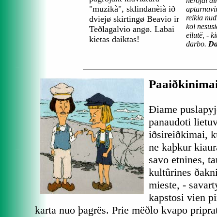
herojai di
"muzikà", sklindanèià ið
aptarnavi
reikia nud
dviejø skirtingø Beavio ir
kol nesusi
Teðlagalvio angø. Labai
eilutë, - k
kietas daiktas!
darbo.
Da
Paaiðkinimai
Ðiame puslapyj
panaudoti lietuv
iðsireiðkimai, k
ne kaþkur kiau
savo etnines, ta
kultûrines ðakn
mieste, - savar
kapstosi vien pi
karta nuo þagrës. Prie mëðlo kvapo pripratæ