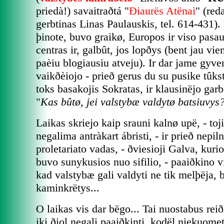
priedà!) savaitraðtá "
Ðiaurës Atënai
" (red
gerbtinas Linas Paulauskis, tel. 614-431).
þinote, buvo graikø, Europos ir viso pasau
centras ir, galbût, jos lopðys (bent jau vien
paèiu blogiausiu atveju). Ir dar jame gyve
vaikðèiojo - prieð gerus du su pusike tûks
toks basakojis Sokratas, ir klausinëjo garb
"
Kas bûtø, jei valstybæ valdytø batsiuvys
Laikas skriejo kaip srauni kalnø upë, - toji
negalima antràkart ábristi, - ir prieð nepi
proletariato vadas, - ðviesioji Galva, kur
buvo sunykusios nuo sifilio, - paaiðkino v
kad valstybæ gali valdyti ne tik melþëja, b
kaminkrëtys...
O laikas vis dar bëgo... Tai nuostabus rei
iki ðiol negali paaiðkinti, kodël niekuome