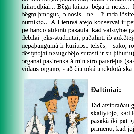
laikrodþiai... Bëga laikas, bëga ir nosis... I
bëgtø þmogus, o nosis - ne... Ji tada iðsit
nutrûktø... Á Lietuvà atëjo konservai ir pe
jie bando átikinti pasaulá, kad valstybæ gal
debilai (eks-studentai, paðalinti ið aukðt
nepaþangumà ir kuriuose teisës, - sako, 
dëstytojai nesugebëjo surasti ir su þiburiu
organai pasirenka á ministro patarëjus (sak
vidaus organø, - að èia toká anekdotà skaiè
Ðaltiniai:
Tad atsipraðau 
skaitytojø, kad 
pasakà iki pat ga
primenu, kad jo