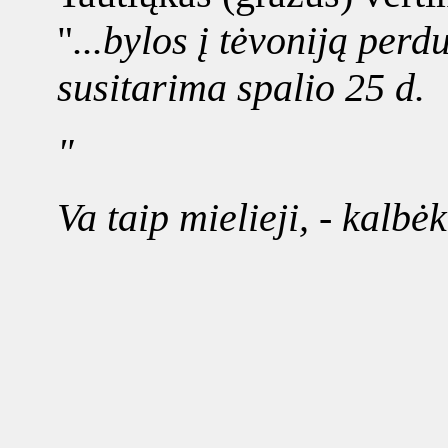
"
...bylos į tėvoniją pe
susitarima spalio 25 d.
"
Va taip mielieji, - kalbėk