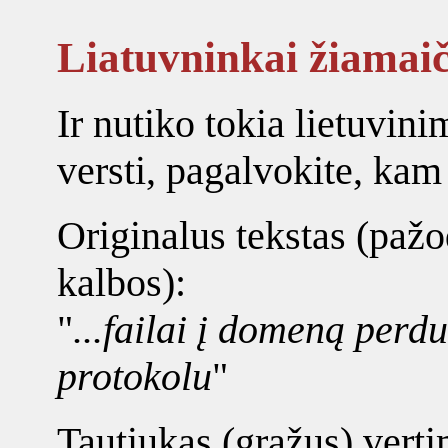
Liatuvninkai žiamaič
Ir nutiko tokia lietuvini
versti, pagalvokite, kam
Originalus tekstas (pažo
kalbos):
"
...failai į domeną pe
protokolu
"
Tautiųkas (gražus) verti