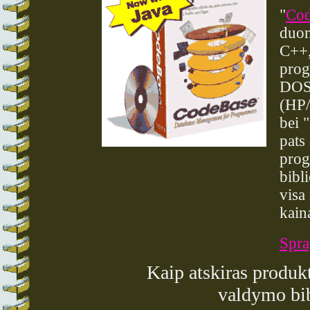
"
Cod
duom
C++,
prog
DOS,
(HP/
bei 
pats
prog
bibl
visa
kain
Spra
Kaip atskiras produkt
valdymo bi