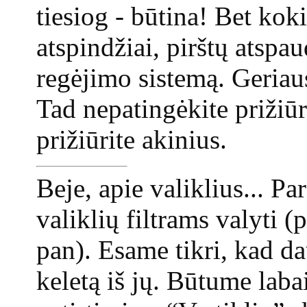
tiesiog - būtina! Bet koki
atspindžiai, pirštų atspa
regėjimo sistemą. Geriaus
Tad nepatingėkite prižiūrė
prižiūrite akinius.
Beje, apie valiklius... P
valiklių filtrams valyti 
pan). Esame tikri, kad da
keletą iš jų. Būtume laba