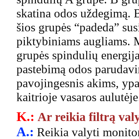
skatina odos uždegimą. B
šios grupės “padeda” sus
piktybiniams augliams. 
grupės spindulių energija
pastebimą odos parudav
pavojingesnis akims, ypač
kaitrioje vasaros aulutėje
K.:
Ar reikia filtrą val
A.:
Reikia valyti monitori