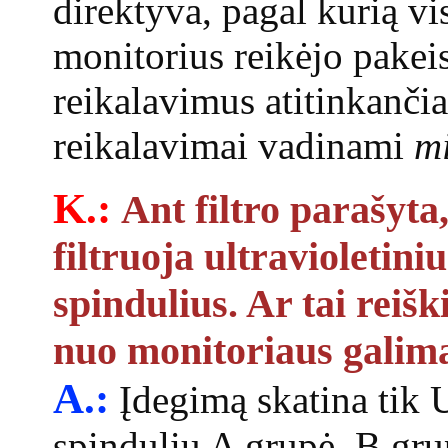
direktyva, pagal kurią vi
monitorius reikėjo pakeis
reikalavimus atitinkančiais
reikalavimai vadinami
mi
K.:
Ant filtro parašyta,
filtruoja ultravioletiniu
spindulius. Ar tai reišk
nuo monitoriaus galima
A.:
Įdegimą skatina tik
spindulių A grupė. B gru