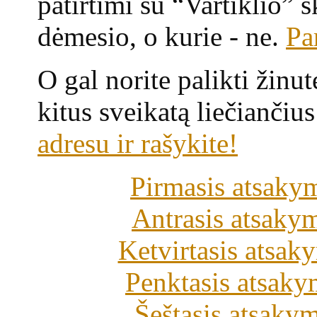
patirtimi su “Vartiklio” sk
dėmesio, o kurie - ne.
Pa
O gal norite palikti žinut
kitus sveikatą liečiančiu
adresu ir rašykite!
Pirmasis atsakym
Antrasis atsakym
Ketvirtasis atsaky
Penktasis atsakym
Šeštasis atsakym