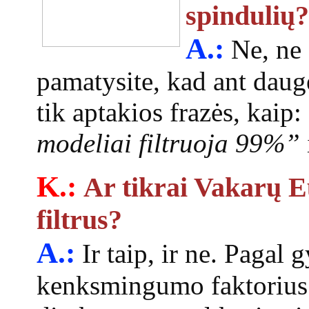
spindulių?
A.:
Ne, ne a
pamatysite, kad ant daug
tik aptakios frazės, kaip:
modeliai filtruoja 99%”
K.:
Ar tikrai Vakarų E
filtrus?
A.:
Ir taip, ir ne. Pagal 
kenksmingumo faktorius 