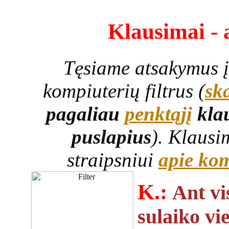
Klausimai - 
Tęsiame atsakymus į
kompiuterių filtrus (
ska
pagaliau
penktąjį
klau
puslapius
). Klausi
straipsniui
apie kom
K.:
Ant vi
sulaiko vi