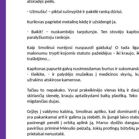
atsiradęs peilis.
- Užmušiu! – piktai sušnypštė ir pakėlė ranką dūriui.
Kurilovas pagriebė metalinę kėdę ir užsidengė ja.
- Baikit! – nuskambėjo tarpduryje. Ten stovėjo kapit
paralyžiuotoju rankoje.
Kaip Smolinui norėjosi nuspausti gaiduką! O tada ilga
malonumu trypti kojomis statuto pažeidėjus – iki kraujo, ik
traškėjimo…
Kapitonas papurtė galvą nusimesdamas burtus ir sukomand
- Išeikite, - ir palydėjo mušeikas į medicinos skyrių, k
užrakino atskirose kamerose.
Tačiau to nepakako. Vyrai prakeikinėjo vienas kitą ir dau
skiriančią sienelę, krauju aptaškydami baltą plastiką. Teko 
migdančias dujas.
Grįžęs į valdymo kabiną, Smolinas aptiko, kad dominanti 
yra pakankamai arti ir galima ją stebėti. Jis įjungė laivo sta
pasirengė pereiti į orbitą aplink ją. Marso dydžio danga
paviršius priminė Mėnulio peizažą. Jokių protingų būtybių 
prietaisai nenustatė.