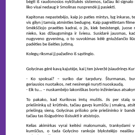
bėgti iš raudonosios nykštukės sistemos, tačiau iki signalo 
liko visai nedaug ir Smolinas nusprendė jį pasiekti.
Kapitonas nepastebėjo, kaip jo paties mintys, lyg inkaras, t
vis gilyn į tamsią atminties bedugnę. Kaip pagreitintam filme 
šmėkščiojo praeities kadrai, o jis, kiek besistengė, juose
nieko, kas džiaugsminga ir šviesu. Susidarė jausmas, kad
nugyveno gyvenimą, o to suvokimas kėlė gniuždančio liūd
padėties be išeities jutimą.
Kolegų riksmai jį pažadino iš sąstingio.
Golycinas gėrė kavą kajutėje, kai į ten įsiveržė įsiaudrinęs Kur
- Ko spoksai? – suriko dar tarpdury. Šturmanas, bu
geriausios nuotaikos, net nesirengė nuryti nuoskaudą.
- Eik tu... – nuskambėjo lakoniškas borto inžinieriaus atsaky
To pakako, kad Kurilovas imtų muštis. Jis per stalą s
priešininką už krūtinės, tačiau gavęs kumščiu į smakrą, atsi
priešingą sieną. Golycinas prišoko prie priešininko ir bandė
tačiau tas išsigudrino išsisukti ir atsistojo.
Kelias akimirkas vyrai keitėsi malonumais, trankydami v
kumščius, o tada Golycino rankoje blykstelėjo neaišku