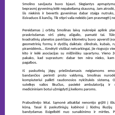
Smolino savijauta buvo bjauri. Slegiantys apmąstyma
beprasmį gyvenimą kėlė nepakeliamą skausmą. Jam atrodė, 
šis niekinis ir bevertis gyvenimas dabar staiga nutruks, 
išsivaduos iš kančių. Tik stipri valia neleido jam prasmegti į ne
Pereidamas į orbitą Smolinas laivą nukreipė aplink plan
praskrisdamas virš pietų ašigalio, pamatė tai. Tūks
kvadratinių planetos paviršiaus kilometrų buvo apversti įvai
geometrinių formų ir dydžių daiktais: cilindrais, kubais, ru
piramidėmis… Išmėtyti visiškai netvarkingai, jie riogsojo vi
kito ir kėlė asociacijas su milžinišku sąvartynu. Vieno žv
pakako, kad suprastum: dabar ten nėra nieko, kam 
pagalbos.
Iš paskutinių jėgų priešindamasis neigiamoms emoc
bandančios perimti proto valdymą, Smolinas nurodė
kompiuteriui palikti raudonosios nykštukės sistemą. 
sutelkęs valios likučius, pasiekė ambulatoriją ir 
medicininiam botui užmigdyti jį kelioms paroms.
Prabudinėjo lėtai. Sąmonė atkakliai nenorėjo grįžti į išk
kūną. Tasai iš paskutiniųjų kabinosi į liūdnų iliuzijų 
bandydamas išsigelbėti nuo sunaikinimo ir mirties. P