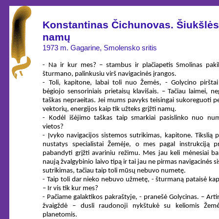
Konstantinas Čichunovas. Šiukšlės
namų
1973 m. Gagarine, Smolensko sritis
- Na ir kur mes? – stambus ir plačiapetis Smolinas paki
šturmano, palinkusiu virš navigacinės įrangos.
- Toli, kapitone, labai toli nuo Žemės, - Golycino pirštai 
bėgiojo sensoriniais prietaisų klavišais. – Tačiau laimei, n
taškas nepraeitas. Jei mums pavyks teisingai sukoreguoti p
vektorių, energijos kaip tik užteks grįžti namų.
- Kodėl išėjimo taškas taip smarkiai pasislinko nuo nu
vietos?
- Įvyko navigacijos sistemos sutrikimas, kapitone. Tikslią p
nustatys specialistai Žemėje, o mes pagal instrukciją p
pabandyti grįžti avariniu režimu. Mes jau keli mėnesiai 
naują žvalgybinio laivo tipą ir tai jau ne pirmas navigacinės 
sutrikimas, tačiau taip toli mūsų nebuvo numetę.
- Taip toli dar nieko nebuvo užmetę, - šturmaną pataisė kap
– Ir vis tik kur mes?
- Pačiame galaktikos pakraštyje, - pranešė Golycinas. – Arti
žvaigždė – dusli raudonoji nykštukė su keliomis Žem
planetomis.