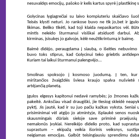
nesuvaldęs emocijų, pašoko ir kelis kartus spyrė į plastikinę 
Golycinas lygiagrečiai su laivo kompiuteriu skaičiavo šuolį
Teisės klysti neturi. Jo rankose buvo ne tik jo,bet ir įgulo
likimas. Beliko tikėti, kad toji klaida nepasikartos vėl. Būt
mintis neleido šturmanui visiškai atsiduoti darbui. A
kirminas, įsisukęs jo galvoje, kėlė neužtikrintumą ir baimę.
Baimė didėjo, peraugdama į siaubą, o išeities nebuvimo 
buvo toks stiprus, kad Golycinui teko griebtis antidepr
Kuriam tai laikui šturmanui palengvėjo...
Smolinas spoksojo į kosmoso juodumą. Į ten, kur 
mirštančios žvaigždės šviesa kraujo spalva nušvietė s
artėjančią planetą.
Įgulos elgesys kapitonui nedavė ramybės; jo žmones kažka
pakeitė. Anksčiau visad draugiški, jie tiesiog skleidė neapy
pyktį. Jis jautė, kad ir su juo pačiu kažkas vyksta. Seniai 
prisiminimai vėl atgijo jo atmintyje, išplaukė senos nuos
skausmingais dūriais sieloje save priminė praėjusių
nemalonūs įvykiai. Nereikėjo didelio proto, kad suprast
suprastum – ekipažą veikia išorinis veiksnys, sustipr
neigiamas emocijas. Galbūt teisingiausiu sprendimu dab