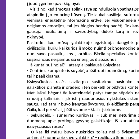
į juodą gėrimo paviršių, tęsė:
- Visi žino, kad žmogus aplink save spinduliuoja ypatingą
ps
atspindintį jo emocinę būseną. Tie laukai susilieja, sufor
vieningą energetinę-informacinę erdvę. Jei visuomenėje 
neigiamos emocijos, tai jos blogins bendrą padėtį. Tokiam
gausėja nusikaltimų ir savižudybių, didelė karų ir revo
tikimybė.
Pasirodo, kad mūsų galaktikoje egzistuoja daugybė p
civilizacijų, kurių kai kurios išmoko nuimti psichoemocinę 
nuo savo pasaulių. Jos į orbitas iškelia specialius kontei
sugeriančius neigiamus
psi
energijos diapazonus.
- Iš kur tai sužinojai? – atsargiai paklausė Golycinas.
- Centrinis kompiuteris sugebėjo iššifruoti pranešimą, kuria
tai ir paaiškinama.
Išsivysčiusios rasės savitarpio susitarimu pasirinko n
galaktikos planetą ir pradėjo į ten perkelti pripildytus konte
Mat laikui bėgant tie konteineriai patys tampa stipriais n
emocijų šaltiniais ir įskristi į raudonosios nykštukės siste
saugu. Tad tam ir buvo įrengtas švyturys, skleidžiantis pers
Gaila, kad per vėlai jį iššifravome – štai ir įskridome.
- Sekundėlę, - sunerimo Kurilovas. – Juk mes neturime of
duomenų apie protingą gyvybę galaktikoje. Iš kur atsir
išsivysčiusios rasės?
- O kas iki mūsų buvo nuskridęs toliau nei 5 šviesmeč
aplamai žinome apie savo galaktiką? – replikavo Smolinas.