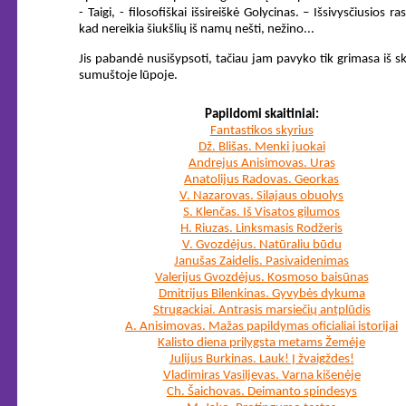
- Taigi, - filosofiškai išsireiškė Golycinas. – Išsivysčiusios ras
kad nereikia šiukšlių iš namų nešti, nežino...
Jis pabandė nusišypsoti, tačiau jam pavyko tik grimasa iš 
sumuštoje lūpoje.
Papildomi skaitiniai:
Fantastikos skyrius
Dž. Blišas. Menki juokai
Andrejus Anisimovas. Uras
Anatolijus Radovas. Georkas
V. Nazarovas. Silajaus obuolys
S. Klenčas. Iš Visatos gilumos
H. Riuzas. Linksmasis Rodžeris
V. Gvozdėjus. Natūraliu būdu
Janušas Zaidelis. Pasivaidenimas
Valerijus Gvozdėjus. Kosmoso baisūnas
Dmitrijus Bilenkinas. Gyvybės dykuma
Strugackiai. Antrasis marsiečių antplūdis
A. Anisimovas. Mažas papildymas oficialiai istorijai
Kalisto diena prilygsta metams Žemėje
Julijus Burkinas. Lauk! Į žvaigždes!
Vladimiras Vasiljevas. Varna kišenėje
Ch. Šaichovas. Deimanto spindesys