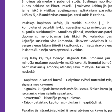
Smolinas atsimerkė ir pabandė stotis. Sustingęs nuo ilg
kūnas pakluso ne iškart. Pakeliui į valdymo kabiną jis ju
jame įsikūrė visiškas abejingumas aplinkiniam pasauliui
kažkas iš jo išsunkė visas emocijas, tarsi sultis iš citrinos.
Pasiekęs kapitono krėslą, jis sunkiai sudribo į jį ir
kompiuteriui pateikti įvykių suvestinę už pramiegotas pa
augančiu susidomėjimu Smolinas gilinosi į monitoriaus pate
duomenis, nenorėdamas jais tikėti. Po valandos pasi
kajutėje susirinko visa komanda. Išlaisvinti Golycinas ir Ku
vengė vienas kitam žiūrėti į kapitonui; sumišę žvairavo viena
ir slapta čiupinėjo savo aptinusius veidus.
Kurį laiką kajutėje tvyrojo slegianti tyla. Smolinas jau
minučių mažame puodelyje maišė kavą. Jis įtemptai bandė 
bent mažiausią emocinį atspalvį savo mintyse, tačiau tai 
nesisekė.
- Kapitone, o kas tai buvo? – Golycinas ryžosi nutraukti tylą
signalą mes gavome?
- Signalas, kurį palaikėme nelaimės šauksmu, iš tikro buvo į
raginančiu visus šalintis sąvartyno.
- Sąvartyno? – kilstelėjo galvą Kurilovas.
- Taip, - patvirtino kapitonas, - tiksliau ir neapibūdinsi.
Pagaliau jis ištraukė šaukštelį iš senai atvėsusios kavos ir, p