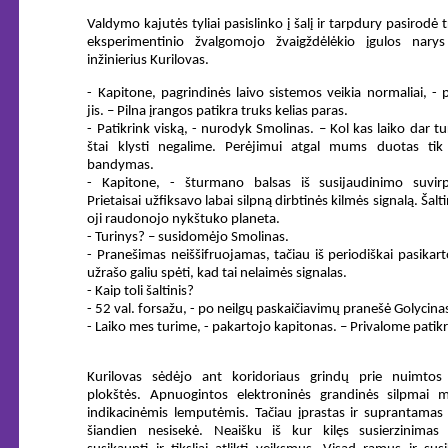
Valdymo kajutės tyliai pasislinko į šalį ir tarpdury pasirodė t
eksperimentinio žvalgomojo žvaigždėlėkio įgulos nary
inžinierius Kurilovas.
- Kapitone, pagrindinės laivo sistemos veikia normaliai, - 
jis. – Pilna įrangos patikra truks kelias paras.
- Patikrink viską, - nurodyk Smolinas. – Kol kas laiko dar t
štai klysti negalime. Perėjimui atgal mums duotas tik
bandymas.
- Kapitone, - šturmano balsas iš susijaudinimo suvir
Prietaisai užfiksavo labai silpną dirbtinės kilmės signalą. Šalti
oji raudonojo nykštuko planeta.
- Turinys? – susidomėjo Smolinas.
- Pranešimas neiššifruojamas, tačiau iš periodiškai pasikart
užrašo galiu spėti, kad tai nelaimės signalas.
- Kaip toli šaltinis?
- 52 val. forsažu, - po neilgų paskaičiavimų pranešė Golycina
- Laiko mes turime, - pakartojo kapitonas. – Privalome patikr
Kurilovas sėdėjo ant koridoriaus grindų prie nuimtos
plokštės. Apnuogintos elektroninės grandinės silpmai m
indikacinėmis lemputėmis. Tačiau įprastas ir suprantamas
šiandien nesisekė. Neaišku iš kur kilęs susierzinimas