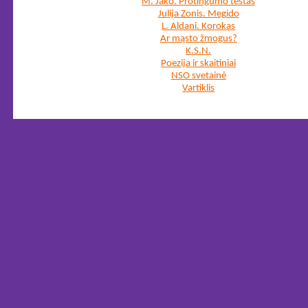
M. Jako. Protingumo testas
Julija Zonis. Megido
L. Aldani. Korokas
Ar mąsto žmogus?
K.S.N.
Poezija ir skaitiniai
NSO svetainė
Vartiklis