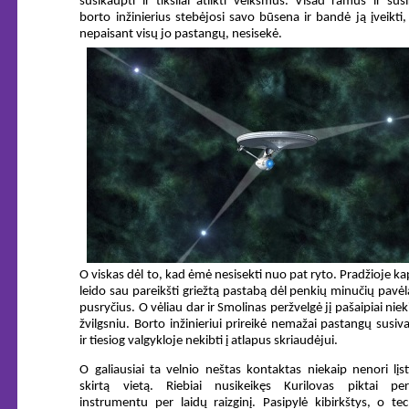
susikaupti ir tiksliai atlikti veiksmus. Visad ramus ir sus
borto inžinierius stebėjosi savo būsena ir bandė ją įveikti,
nepaisant visų jo pastangų, nesisekė.
O viskas dėl to, kad ėmė nesisekti nuo pat ryto. Pradžioje k
leido sau pareikšti griežtą pastabą dėl penkių minučių pavėl
pusryčius. O vėliau dar ir Smolinas peržvelgė jį pašaipiai nie
žvilgsniu. Borto inžinieriui prireikė nemažai pastangų susiv
ir tiesiog valgykloje nekibti į atlapus skriaudėjui.
O galiausiai ta velnio neštas kontaktas niekaip nenori lįst
skirtą vietą. Riebiai nusikeikęs Kurilovas piktai pe
instrumentu per laidų raizginį. Pasipylė kibirkštys, o tec