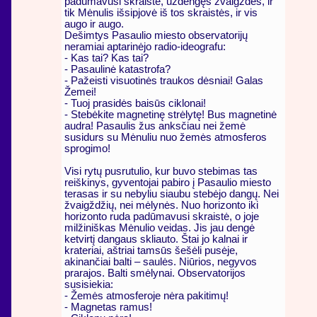
padūmavusi skraistė, uždengęs žvaigždes, ir
tik Mėnulis išsipjovė iš tos skraistės, ir vis
augo ir augo.
Dešimtys Pasaulio miesto observatorijų
neramiai aptarinėjo radio-ideografu:
- Kas tai? Kas tai?
- Pasaulinė katastrofa?
- Pažeisti visuotinės traukos dėsniai! Galas
Žemei!
- Tuoj prasidės baisūs ciklonai!
- Stebėkite magnetinę strėlytę! Bus magnetinė
audra! Pasaulis žus anksčiau nei žemė
susidurs su Mėnuliu nuo žemės atmosferos
sprogimo!
Visi rytų pusrutulio, kur buvo stebimas tas
reiškinys, gyventojai pabiro į Pasaulio miesto
terasas ir su nebyliu siaubu stebėjo dangų. Nei
žvaigždžių, nei mėlynės. Nuo horizonto iki
horizonto ruda padūmavusi skraistė, o joje
milžiniškas Mėnulio veidas. Jis jau dengė
ketvirtį dangaus skliauto. Štai jo kalnai ir
krateriai, aštriai tamsūs šešėli pusėje,
akinančiai balti – saulės. Niūrios, negyvos
prarajos. Balti smėlynai. Observatorijos
susisiekia:
- Žemės atmosferoje nėra pakitimų!
- Magnetas ramus!