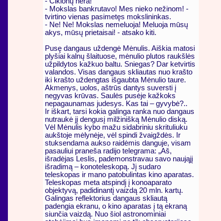
- Ciklonų nėra!
- Mokslas bankrutavo! Mes nieko nežinom! -
tvirtino vienas pasimetęs mokslininkas.
- Ne! Ne! Mokslas nemeluoja! Meluoja mūsų
akys, mūsų prietaisai! - atsako kiti.
Pusę dangaus uždengė Mėnulis. Aiškia matosi
plyšiai kalnų šlaituose, mėnulio plutos raukšlės
užpildytos kažkuo baltu. Sniegas? Dar ketvirtis
valandos. Visas dangaus skliautas nuo krašto
iki krašto uždengtas išgaubta Mėnulio taure.
Akmenys, uolos, aštrūs dantys suversti į
negyvas krūvas. Saulės pusėje kažkoks
nepagaunamas judesys. Kas tai – gyvybė?..
Ir iškart, tarsi kokia galinga ranka nuo dangaus
nutraukė jį dengusį milžinišką Mėnulio diską.
Vėl Mėnulis kybo mažu sidabriniu skrituliuku
aukštoje mėlynėje, vėl spindi žvaigždės. Ir
stuksendama aukso raidėmis danguje, visam
pasauliui praneša radijo telegrama: „Aš,
išradėjas Leslis, pademonstravau savo naująjį
išradimą – konoteleskopą. Jį sudaro
teleskopas ir mano patobulintas kino aparatas.
Teleskopas meta atspindį į konoaparato
objektyvą, padidinantį vaizdą 20 mln. kartų.
Galingas reflektorius dangaus skliautą
padengia ekranu, o kino aparatas į tą ekraną
siunčia vaizdą. Nuo šiol astronominiai