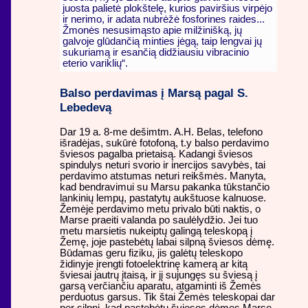
juosta palietė plokštelę, kurios paviršius virpėjo
ir nerimo, ir adata nubrėžė fosforines raides...
Žmonės nesusimąsto apie milžinišką, jų
galvoje glūdančią minties jėgą, taip lengvai jų
sukuriamą ir esančią didžiausiu vibracinio
eterio variklių“.
Balso perdavimas į Marsą pagal S.
Lebedevą
Dar 19 a. 8-me dešimtm. A.H. Belas, telefono
išradėjas, sukūrė fotofoną, t.y balso perdavimo
šviesos pagalba prietaisą. Kadangi šviesos
spindulys neturi svorio ir inercijos savybės, tai
perdavimo atstumas neturi reikšmės. Manyta,
kad bendravimui su Marsu pakanka tūkstančio
lankinių lempų, pastatytų aukštuose kalnuose.
Žemėje perdavimo metu privalo būti naktis, o
Marse praeiti valanda po saulėlydžio. Jei tuo
metu marsietis nukeiptų galingą teleskopą į
Žemę, joje pastebėtų labai silpną šviesos dėmę.
Būdamas geru fiziku, jis galėtų teleskopo
židinyje įrengti fotoelektrinę kamerą ar kitą
šviesai jautrų įtaisą, ir jį sujungęs su šviesą į
garsą verčiančiu aparatu, atgaminti iš Žemės
perduotus garsus. Tik štai Žemės teleskopai dar