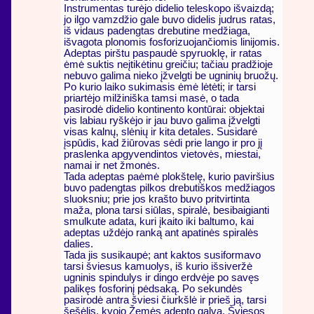
Instrumentas turėjo didelio teleskopo išvaizdą;
jo ilgo vamzdžio gale buvo didelis judrus ratas,
iš vidaus padengtas drebutine medžiaga,
išvagota plonomis fosforizuojančiomis linijomis.
Adeptas pirštu paspaudė spyruoklę, ir ratas
ėmė suktis neįtikėtinu greičiu; tačiau pradžioje
nebuvo galima nieko įžvelgti be ugninių bruožų.
Po kurio laiko sukimasis ėmė lėtėti; ir tarsi
priartėjo milžiniška tamsi masė, o tada
pasirodė didelio kontinento kontūrai: objektai
vis labiau ryškėjo ir jau buvo galima įžvelgti
visas kalnų, slėnių ir kita detales. Susidarė
įspūdis, kad žiūrovas sėdi prie lango ir pro jį
praslenka apgyvendintos vietovės, miestai,
namai ir net žmonės.
Tada adeptas paėmė plokštelę, kurio paviršius
buvo padengtas pilkos drebutiškos medžiagos
sluoksniu; prie jos krašto buvo pritvirtinta
maža, plona tarsi siūlas, spiralė, besibaigianti
smulkute adata, kuri įkaito iki baltumo, kai
adeptas uždėjo ranką ant apatinės spiralės
dalies.
Tada jis susikaupė; ant kaktos susiformavo
tarsi šviesus kamuolys, iš kurio išsiveržė
ugninis spindulys ir dingo erdvėje po savęs
palikęs fosforinį pėdsaką. Po sekundės
pasirodė antra šviesi čiurkšlė ir prieš ją, tarsi
šešėlis, kyojo Žemės adepto galva. Šviesos