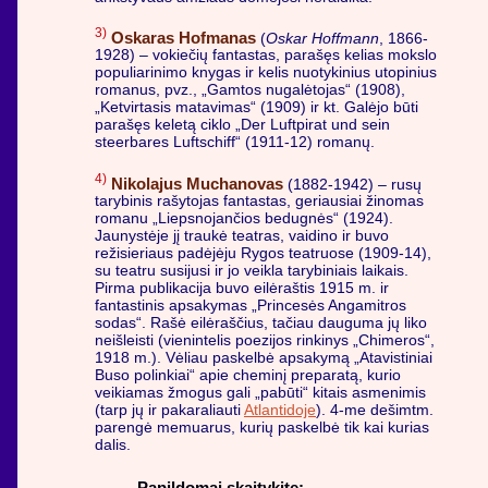
3)
Oskaras Hofmanas
(
Oskar Hoffmann
, 1866-
1928) – vokiečių fantastas, parašęs kelias mokslo
populiarinimo knygas ir kelis nuotykinius utopinius
romanus, pvz., „Gamtos nugalėtojas“ (1908),
„Ketvirtasis matavimas“ (1909) ir kt. Galėjo būti
parašęs keletą ciklo „Der Luftpirat und sein
steerbares Luftschiff“ (1911-12) romanų.
4)
Nikolajus Muchanovas
(1882-1942) – rusų
tarybinis rašytojas fantastas, geriausiai žinomas
romanu „Liepsnojančios bedugnės“ (1924).
Jaunystėje jį traukė teatras, vaidino ir buvo
režisieriaus padėjėju Rygos teatruose (1909-14),
su teatru susijusi ir jo veikla tarybiniais laikais.
Pirma publikacija buvo eilėraštis 1915 m. ir
fantastinis apsakymas „Princesės Angamitros
sodas“. Rašė eilėraščius, tačiau dauguma jų liko
neišleisti (vienintelis poezijos rinkinys „Chimeros“,
1918 m.). Vėliau paskelbė apsakymą „Atavistiniai
Buso polinkiai“ apie cheminį preparatą, kurio
veikiamas žmogus gali „pabūti“ kitais asmenimis
(tarp jų ir pakaraliauti
Atlantidoje
). 4-me dešimtm.
parengė memuarus, kurių paskelbė tik kai kurias
dalis.