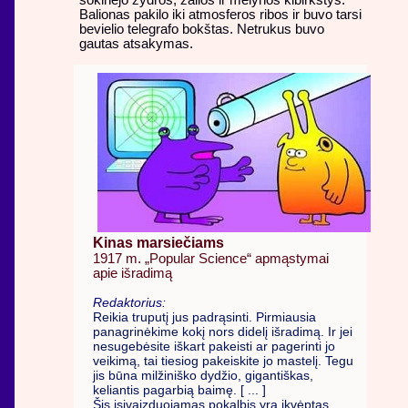
šokinėjo žydros, žalios ir mėlynos kibirkštys.
Balionas pakilo iki atmosferos ribos ir buvo tarsi
bevielio telegrafo bokštas. Netrukus buvo
gautas atsakymas.
Kinas marsiečiams
1917 m. „Popular Science“ apmąstymai
apie išradimą
Redaktorius:
Reikia truputį jus padrąsinti. Pirmiausia
panagrinėkime kokį nors didelį išradimą. Ir jei
nesugebėsite iškart pakeisti ar pagerinti jo
veikimą, tai tiesiog pakeiskite jo mastelį. Tegu
jis būna milžiniško dydžio, gigantiškas,
keliantis pagarbią baimę. [ ... ]
Šis įsivaizduojamas pokalbis yra įkvėptas