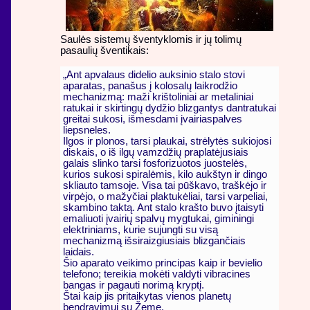
Saulės sistemų šventyklomis ir jų tolimų
pasaulių šventikais:
„Ant apvalaus didelio auksinio stalo stovi
aparatas, panašus į kolosalų laikrodžio
mechanizmą: maži krištoliniai ar metaliniai
ratukai ir skirtingų dydžio blizgantys dantratukai
greitai sukosi, išmesdami įvairiaspalves
liepsneles.
Ilgos ir plonos, tarsi plaukai, strėlytės sukiojosi
diskais, o iš ilgų vamzdžių praplatėjusiais
galais slinko tarsi fosforizuotos juostelės,
kurios sukosi spiralėmis, kilo aukštyn ir dingo
skliauto tamsoje. Visa tai pūškavo, traškėjo ir
virpėjo, o mažyčiai plaktukėliai, tarsi varpeliai,
skambino taktą. Ant stalo krašto buvo įtaisyti
emaliuoti įvairių spalvų mygtukai, giminingi
elektriniams, kurie sujungti su visą
mechanizmą išsiraizgiusiais blizgančiais
laidais.
Šio aparato veikimo principas kaip ir bevielio
telefono; tereikia mokėti valdyti vibracines
bangas ir pagauti norimą kryptį.
Štai kaip jis pritaikytas vienos planetų
bendravimui su Žeme.