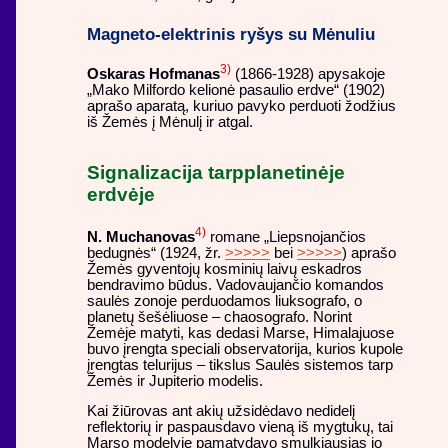
Magneto-elektrinis ryšys su Mėnuliu
3)
Oskaras Hofmanas
(1866-1928) apysakoje
„Mako Milfordo kelionė pasaulio erdve“ (1902)
aprašo aparatą, kuriuo pavyko perduoti žodžius
iš Žemės į Mėnulį ir atgal.
Signalizacija tarpplanetinėje
erdvėje
4)
N. Muchanovas
romane „Liepsnojančios
bedugnės“ (1924, žr.
>>>>>
bei
>>>>>
) aprašo
Žemės gyventojų kosminių laivų eskadros
bendravimo būdus. Vadovaujančio komandos
saulės zonoje perduodamos liuksografo, o
planetų šešėliuose – chaosografo. Norint
Žemėje matyti, kas dedasi Marse, Himalajuose
buvo įrengta speciali observatorija, kurios kupole
įrengtas telurijus – tikslus Saulės sistemos tarp
Žemės ir Jupiterio modelis.
Kai žiūrovas ant akių užsidėdavo nedidelį
reflektorių ir paspausdavo vieną iš mygtukų, tai
Marso modelyje pamatydavo smulkiausias jo