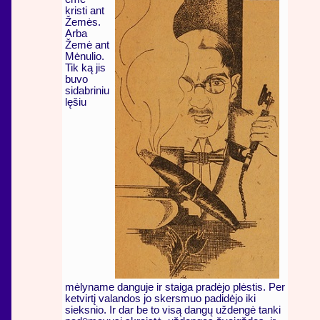
kristi ant
Žemės.
Arba
Žemė ant
Mėnulio.
Tik ką jis
buvo
sidabriniu
lęšiu
mėlyname danguje ir staiga pradėjo plėstis. Per
ketvirtį valandos jo skersmuo padidėjo iki
sieksnio. Ir dar be to visą dangų uždengė tanki