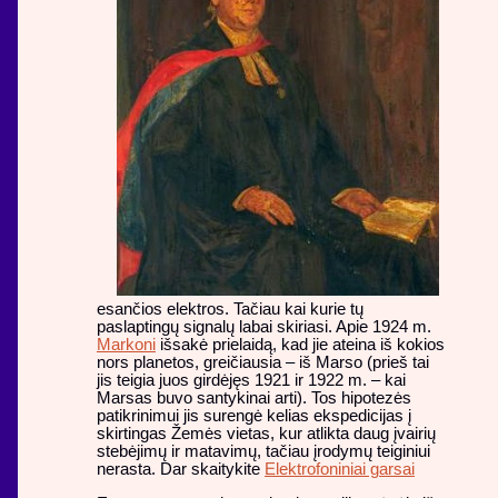
esančios elektros. Tačiau kai kurie tų
paslaptingų signalų labai skiriasi. Apie 1924 m.
Markoni
išsakė prielaidą, kad jie ateina iš kokios
nors planetos, greičiausia – iš Marso (prieš tai
jis teigia juos girdėjęs 1921 ir 1922 m. – kai
Marsas buvo santykinai arti). Tos hipotezės
patikrinimui jis surengė kelias ekspedicijas į
skirtingas Žemės vietas, kur atlikta daug įvairių
stebėjimų ir matavimų, tačiau įrodymų teiginiui
nerasta. Dar skaitykite
Elektrofoniniai garsai