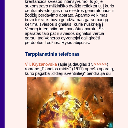
krentančios šviesos intensyvumo. Iš jo jie
sukonstravo milžiniško dydžio reflektorių, į kurio
centrą atvedė gijas nuo elektros generatoriaus ir
žodžių perdavimo aparato. Aparato veikimas
buvo toks: jis buvo grindžiamas garso bangų
keitimu šviesos signalais, kurie nuskrieja į
Venerą ir ten priimami panašiu aparatu. Šis
aparatas taip pat ir šviesos signalus verčia
garsu, tad Veneros gyventojai gali girdėti
perduotus žodžius. Ryšis abipusis.
Tarpplanetinis telefonas
V.I. Kryžanovska
(apie ją daugiau žr.
>>>>>
)
romane „Planetos mirtis“ (1911) aprašo aparatą,
kurio pagalba „didieji įšventintieji“
bendrauja su