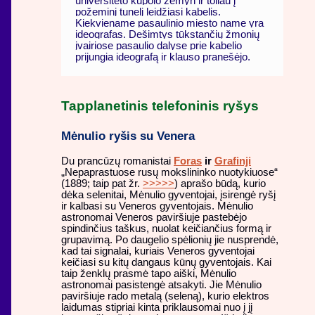
universiteto kupolo žemyn ir toliau į
požeminį tunelį leidžiasi kabelis.
Kiekviename pasaulinio miesto name yra
ideografas. Dešimtys tūkstančių žmonių
įvairiose pasaulio dalyse prie kabelio
prijungia ideografą ir klauso pranešėjo.
Tapplanetinis telefoninis ryšys
Mėnulio ryšis su Venera
Du prancūzų romanistai
Foras
ir
Grafinji
„Nepaprastuose rusų mokslininko nuotykiuose“
(1889; taip pat žr.
>>>>>
) aprašo būdą, kurio
dėka selenitai, Mėnulio gyventojai, įsirengė ryšį
ir kalbasi su Veneros gyventojais. Mėnulio
astronomai Veneros paviršiuje pastebėjo
spindinčius taškus, nuolat keičiančius formą ir
grupavimą. Po daugelio spėlionių jie nusprendė,
kad tai signalai, kuriais Veneros gyventojai
keičiasi su kitų dangaus kūnų gyventojais. Kai
taip ženklų prasmė tapo aiški, Mėnulio
astronomai pasistengė atsakyti. Jie Mėnulio
paviršiuje rado metalą (seleną), kurio elektros
laidumas stipriai kinta priklausomai nuo į jį