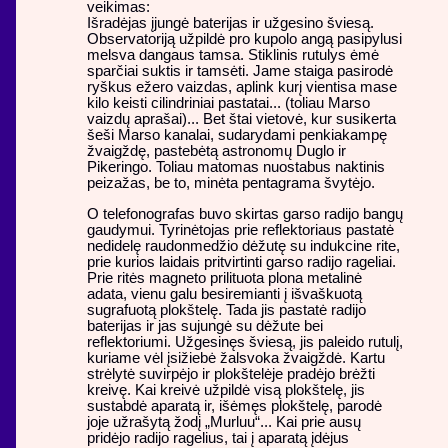
veikimas:
Išradėjas įjungė baterijas ir užgesino šviesą.
Observatoriją užpildė pro kupolo angą pasipylusi
melsva dangaus tamsa. Stiklinis rutulys ėmė
sparčiai suktis ir tamsėti. Jame staiga pasirodė
ryškus ežero vaizdas, aplink kurį vientisa mase
kilo keisti cilindriniai pastatai... (toliau Marso
vaizdų aprašai)... Bet štai vietovė, kur susikerta
šeši Marso kanalai, sudarydami penkiakampę
žvaigždę, pastebėtą astronomų Duglo ir
Pikeringo. Toliau matomas nuostabus naktinis
peizažas, be to, minėta pentagrama švytėjo.
O telefonografas buvo skirtas garso radijo bangų
gaudymui. Tyrinėtojas prie reflektoriaus pastatė
nedidelę raudonmedžio dėžutę su indukcine rite,
prie kurios laidais pritvirtinti garso radijo rageliai.
Prie ritės magneto prilituota plona metalinė
adata, vienu galu besiremianti į išvaškuotą
sugrafuotą plokštelę. Tada jis pastatė radijo
baterijas ir jas sujungė su dėžute bei
reflektoriumi. Užgesinęs šviesą, jis paleido rutulį,
kuriame vėl įsižiebė žalsvoka žvaigždė. Kartu
strėlytė suvirpėjo ir plokštelėje pradėjo brėžti
kreivę. Kai kreivė užpildė visą plokštelę, jis
sustabdė aparatą ir, išėmęs plokštelę, parodė
joje užrašytą žodį „Murluu“... Kai prie ausų
pridėjo radijo ragelius, tai į aparatą įdėjus