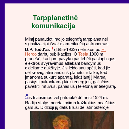
Tarpplanetinė
komunikacija
Mintį panaudoti radijo telegrafą tarpplanetinei
signalizacijai išsakė amerikiečių astronomas
1)
D.P. Todd'as
(1855-1939) netrukus po
H.
Herco
darbų publikacijos. O
Tesla
1900 m.
pranešė, kad jam pavyko pastebėti paslaptingus
elektros svyravimus atliekant bandymus
dideliame aukštyje. Jis leido sau spėti, kad jie
dėl srovių, ateinančių iš planetų, ir laikė, kad
įmanoma sukurti aparatą, leidžiantį į Marsą
pasiųsti pakankamą kiekį energijos, galinčios
paveikti imtuvus, panašius į telefoną ar telegrafą.
Š
is klausimas vėl patraukė dėmesį 1924 m.
Radijo stotys neretai priima kažkokius neaiškius
garsus.
Didžioji jų dalis kilusi dėl atmosferoje