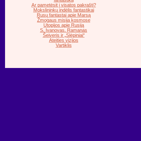
fantastika
Ar pametėsit į visatos pakraštį?
Mokslininkų indėlis fantastikai
Rusų fantastai apie Marsą
Žmogaus misija kosmose
Utopijos apie Rusiją
S. Ivanovas. Ramanas
Šeiveris ir „Slėpiniai“
Ateities vizijos
Vartiklis