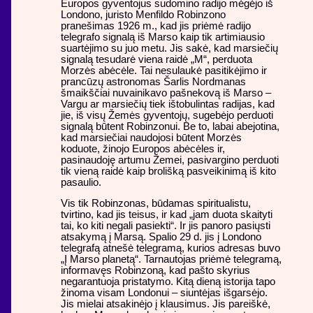
Europos gyventojus sudomino radijo mėgėjo iš
Londono, juristo Menfildo Robinzono
pranešimas 1926 m., kad jis priėmė radijo
telegrafo signalą iš Marso kaip tik artimiausio
suartėjimo su juo metu. Jis sakė, kad marsiečių
signalą tesudarė viena raidė „M“, perduota
Morzės abėcėle. Tai nesulaukė pasitikėjimo ir
prancūzų astronomas Šarlis Nordmanas
šmaikščiai nuvainikavo pašnekovą iš Marso –
Vargu ar marsiečių tiek ištobulintas radijas, kad
jie, iš visų Žemės gyventojų, sugebėjo perduoti
signalą būtent Robinzonui. Be to, labai abejotina,
kad marsiečiai naudojosi būtent Morzės
koduote, žinojo Europos abėcėles ir,
pasinaudoję artumu Žemei, pasivargino perduoti
tik vieną raidė kaip brolišką pasveikinimą iš kito
pasaulio.
Vis tik Robinzonas, būdamas spiritualistu,
tvirtino, kad jis teisus, ir kad „jam duota skaityti
tai, ko kiti negali pasiekti“. Ir jis panoro pasiųsti
atsakymą į Marsą. Spalio 29 d. jis į Londono
telegrafą atnešė telegramą, kurios adresas buvo
„Į Marso planetą“. Tarnautojas priėmė telegramą,
informavęs Robinzoną, kad pašto skyrius
negarantuoja pristatymo. Kitą dieną istorija tapo
žinoma visam Londonui – siuntėjas išgarsėjo.
Jis mielai atsakinėjo į klausimus. Jis pareiškė,