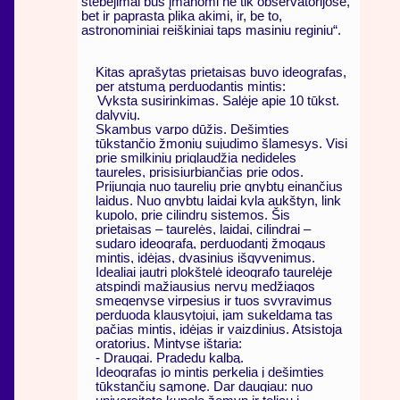
stebėjimai bus įmanomi ne tik observatorijose,
bet ir paprasta plika akimi, ir, be to,
astronominiai reiškiniai taps masiniu reginiu“
.
Kitas aprašytas prietaisas buvo ideografas,
per atstumą perduodantis mintis:
Vyksta susirinkimas. Salėje apie 10 tūkst.
dalyvių.
Skambus varpo dūžis. Dešimties
tūkstančio žmonių sujudimo šlamesys. Visi
prie smilkinių priglaudžia nedideles
taureles, prisisiurbiančias prie odos.
Prijungia nuo taurelių prie gnybtų einančius
laidus. Nuo gnybtų laidai kyla aukštyn, link
kupolo, prie cilindrų sistemos. Šis
prietaisas – taurelės, laidai, cilindrai –
sudaro ideografą, perduodantį žmogaus
mintis, idėjas, dvasinius išgyvenimus.
Idealiai jautri plokštelė ideografo taurelėje
atspindi mažiausius nervų medžiagos
smegenyse virpesius ir tuos svyravimus
perduoda klausytojui, jam sukeldama tas
pačias mintis, idėjas ir vaizdinius. Atsistoja
oratorius. Mintyse ištaria:
- Draugai. Pradedu kalbą.
Ideografas jo mintis perkelia į dešimties
tūkstančių sąmonę. Dar daugiau: nuo