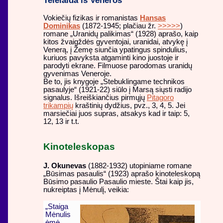
Vokiečių fizikas ir romanistas
Hansas
Dominikas
(1872-1945; plačiau žr.
>>>>>
)
romane „Uranidų palikimas“ (1928) aprašo, kaip
kitos žvaigždės gyventojai, uranidai, atvykę į
Venerą, į Žemę siunčia ypatingus spindulius,
kuriuos pavyksta atgaminti kino juostoje ir
parodyti ekrane. Filmuose parodomas uranidų
gyvenimas Veneroje.
Be to, jis knygoje „Stebuklingame technikos
pasaulyje“ (1921-22) siūlo į Marsą siųsti radijo
signalus. Išreiškiančius pirmųjų
Pitagoro
trikampių
kraštinių dydžius, pvz., 3, 4, 5. Jei
marsiečiai juos supras, atsakys kad ir taip: 5,
12, 13 ir t.t.
Kinoteleskopas
J. Okunevas
(1882-1932) utopiniame romane
„Būsimas pasaulis“ (1923) aprašo kinoteleskopą
Būsimo pasaulio Pasaulio mieste. Štai kaip jis,
nukreiptas į Mėnulį, veikia:
„Staiga
Mėnulis
ėmė