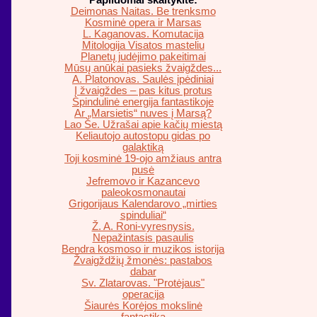
Papildomai skaitykite:
Deimonas Naitas. Be trenksmo
Kosminė opera ir Marsas
L. Kaganovas. Komutacija
Mitologija Visatos masteliu
Planetų judėjimo pakeitimai
Mūsų anūkai pasieks žvaigždes...
A. Platonovas. Saulės įpėdiniai
Į žvaigždes – pas kitus protus
Spindulinė energija fantastikoje
Ar „Marsietis“ nuves į Marsą?
Lao Še. Užrašai apie kačių miestą
Keliautojo autostopu gidas po
galaktiką
Toji kosminė 19-ojo amžiaus antra
pusė
Jefremovo ir Kazancevo
paleokosmonautai
Grigorijaus Kalendarovo „mirties
spinduliai“
Ž. A. Roni-vyresnysis.
Nepažintasis pasaulis
Bendra kosmoso ir muzikos istorija
Žvaigždžių žmonės: pastabos
dabar
Sv. Zlatarovas. "Protėjaus"
operacija
Šiaurės Korėjos mokslinė