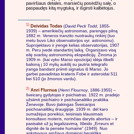
paviršiaus detales, marsiečių posėdžių salę, o
paspaudęs kitą mygtuką, ir išgirsti kalbėtojus.
1)
Deividas Todas
(
David Peck Todd
, 1855-
1939) – amerikiečių astronomas, parengęs pilną
1882 m. Veneros tranzito nuotraukų rinkinį (tuo
metu buvo Liko observatorijos vyr. astronomu).
Suprojektavo ir įrengė kelias observatorijas, 1907
m. Peru įvedė standartinį laiką. Organizavo visą
eilę svarbių astronominių ekspedicijų. Žinoma jo
1909 m. (kai vyko Marso opozicija) idėja iškelti
balioną į 10 mylių aukštį su jautria telegrafo
įranga bandant priimti signalus iš Marso. Jo
garbei pavadintas krateris Fobe ir asteroidai 511
bei 510 (jo žmonos vardu).
2)
Anri Flurnua
(
Henri Flournoy
, 1886-1955) –
šveicarų gydytojas ir psichiatras. 1922 m. pradėjo
užsiimti psichiatro ir psichoanalitiko praktika
Ženevoje. Buvo įtakingas Šveicarijos
psichoanalitikų draugijoje. 1939 m. dėl karo
sumažėjus poreikiui, teisiniais klausimais
konsultavo moteris, norinčias darytis abortus – ir
pasisakė už jų legalizavimą. Išleido „Erreurs et
dignité de la pensée humaine“ (1949). Nuo
ankstyvaus amžiaus domėjosi heraldika.