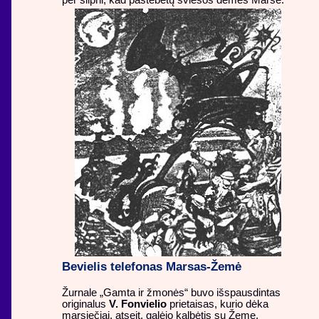
per silpni, kad pastebėtų šviesos dėmes Marse.
Bevielis telefonas Marsas-Žemė
Žurnale „Gamta ir žmonės“ buvo išspausdintas
originalus
V. Fonvielio
prietaisas, kurio dėka
marsiečiai, atseit, galėjo kalbėtis su Žeme.