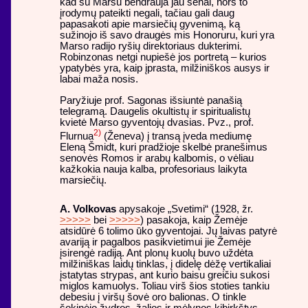
kad su Marsu bendrauja jau senai, nors to
įrodymų pateikti negali, tačiau gali daug
papasakoti apie marsiečių gyvenimą, ką
sužinojo iš savo draugės mis Honoruru, kuri yra
Marso radijo ryšių direktoriaus dukterimi.
Robinzonas netgi nupiešė jos portretą – kurios
ypatybės yra, kaip įprasta, milžiniškos ausys ir
labai maža nosis.
Paryžiuje prof. Sagonas išsiuntė panašią
telegramą. Daugelis okultistų ir spiritualistų
kvietė Marso gyventojų dvasias. Pvz., prof.
2)
Flurnua
(Ženeva) į transą įveda mediumę
Eleną Šmidt, kuri pradžioje skelbė pranešimus
senovės Romos ir arabų kalbomis, o vėliau
kažkokia nauja kalba, profesoriaus laikyta
marsiečių.
A. Volkovas
apysakoje „Svetimi“ (1928, žr.
>>>>>
bei
>>>>>
) pasakoja, kaip Žemėje
atsidūrė 6 tolimo ūko gyventojai. Jų laivas patyrė
avariją ir pagalbos pasikvietimui jie Žemėje
įsirengė radiją. Ant plonų kuolų buvo uždėta
milžiniškas laidų tinklas, į didelę dėžę vertikaliai
įstatytas strypas, ant kurio baisu greičiu sukosi
miglos kamuolys. Toliau virš šios stoties tankiu
debesiu į viršų šovė oro balionas. O tinkle