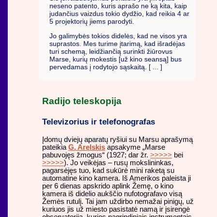
neseno patento, kuris aprašo ne ką kita, kaip
judančius vaizdus tokio dydžio, kad reikia 4 ar
5 projektorių jiems parodyti.
Jo galimybės tokios didelės, kad ne visos yra
suprastos. Mes turime įtarimą, kad išradėjas
turi schemą, leidžiančią surinkti žiūrovus
Marse, kurių mokestis [už kino seansą] bus
pervedamas į rodytojo sąskaitą. [ ... ]
Radijo teleskopija
Televizorius ir telefonografas
Įdomų dviejų aparatų ryšiui su Marsu aprašymą
pateikia
G. Arelskis
apsakyme „Marse
pabuvojęs žmogus“ (1927; dar žr.
>>>>>
bei
>>>>>
). Jo veikėjas – rusų mokslininkas,
pagarsėjęs tuo, kad sukūrė mini raketą su
automatine kino kamera. Iš Amerikos paleista ji
per 6 dienas apskrido aplink Žemę, o kino
kamera iš didelio aukščio nufotografavo visą
Žemės rutulį. Tai jam uždirbo nemažai pinigų, už
kuriuos jis už miesto pasistatė namą ir įsirengė
observatoriją, kurios pagrindiniais instrumentais