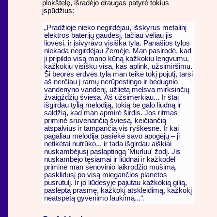
plokštelę, išradėjo draugas patyrė tokius
įspūdžius:
„Pradžioje nieko negirdėjau, išskyrus metalinį
elektros baterijų gaudesį, tačiau vėliau jis
liovėsi, ir įsivyravo visiška tyla. Panašios tylos
niekada negirdėjau Žemėje. Man pasirodė, kad
ji pripildo visą mano kūną kažkokiu lengvumu,
kažkokiu visišku visa, kas aplink, užsimiršimu.
Ši beorės erdvės tyla man teikė tokį pojūtį, tarsi
aš nerčiau į ramų nerūpestingo ir bedugnio
vandenyno vandenį, užlietą melsva mirksinčių
žvaigždžių šviesa. Aš užsimerkiau... Ir štai
išgirdau tylią melodiją, tokią be galo liūdną ir
saldžią, kad man apmirė širdis. Jos ritmas
priminė sruvenančią šviesą, keičiančią
atspalvius ir tampančią vis ryškesne. Ir kai
pagaliau melodija pasiekė savo apogėjų – ji
netikėtai nutrūko... ir tada išgirdau aiškiai
nuskambėjusį paslaptingą 'Murluu' žodį. Jis
nuskambėjo tęsiamai ir liūdnai ir kažkodėl
priminė man senovinio laikrodžio mušimą,
pasklidusį po visą miegančios planetos
pusrutulį. Ir jo liūdesyje pajutau kažkokią gilią,
paslėptą prasmę, kažkokį atskleidimą, kažkokį
neatspėtą gyvenimo laukimą...“.