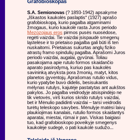
Grafobioskopas
S.A. Semionovas
(? 1893-1942) apsakyme
„Iškastos kaukolės paslaptis“ (1927) aprašo
grafobioskopą, kurio pagalba atgaminami
žmogaus, kurio kaukolė rasta Juros periodo
Mezozojaus eros
pirmos pusės nuosėdose,
regėti vaizdai. Tie vaizdai įsispaudė smegenų
ląstelėse ir to prietaiso pagalba gali būti iš ten
nuskaitomi. Prietaisas sukurtas anglų fiziko
atrastų framo spindulių pagalba. Aprašomi Juros
periodo vaizdai, augalai, gyvūnai. Toliau
pasakojama apie rutulo formos skaidančio
aparato pasirodymą, kuriuo pas kaukolės
savininką atvyksta pora žmonių, matyt, kitos
planetos gyventojų. Aprašomas rutulio vidus,
kurio ypatybe buvo didelis, besisukantis
mėlynas rutulys, kajutėje pastatytas ant aukštos
pakylos. Jo pagalba veidrodyje atsispindėjo ne
tik vietovės, virš kurios skrido rutulys vaizdai,
bet ir Mėnulio padidinti vaizdai – tarsi veidrodis
turėtų teleskopo savybes. Mėnulyje matėsi laivų
plaukiojimas kanalais, rutulio formos skaidantys
aparatai, miestai, rūmai ir pan. Viskas baigiasi
tuo, kad grafobioskopo poveikyje smegenys
kaukolėje sudegė, o pati kaukolė sudužo...
Telelaida iš Veneros