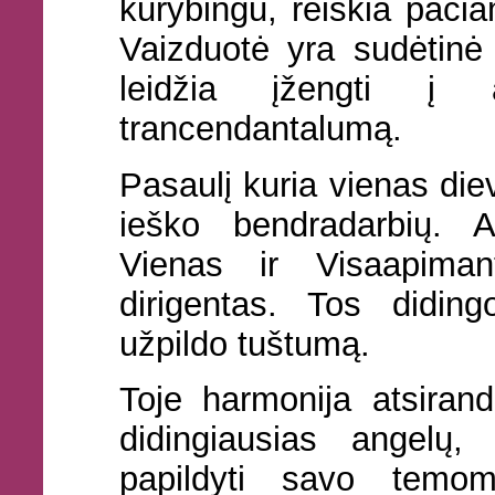
kūrybingu, reiškia pači
Vaizduotė yra sudėtinė 
leidžia įžengti į 
trancendantalumą.
Pasaulį kuria vienas die
ieško bendradarbių. Ai
Vienas ir Visaapiman
dirigentas. Tos didin
užpildo tuštumą.
Toje harmonija atsirand
didingiausias angelų
papildyti savo temom