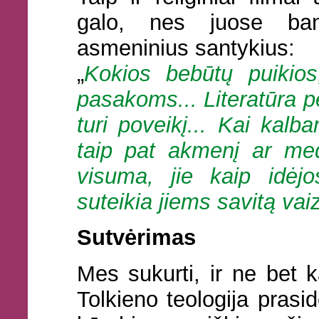
galo, nes juose band
asmeninius santykius:
„
Kokios bebūtų puikios
pasakoms... Literatūra p
turi poveikį... Kai kal
taip pat akmenį ar med
visuma, jie kaip idėjo
suteikia jiems savitą vaiz
Sutvėrimas
Mes sukurti, ir ne bet k
Tolkieno teologija prasi