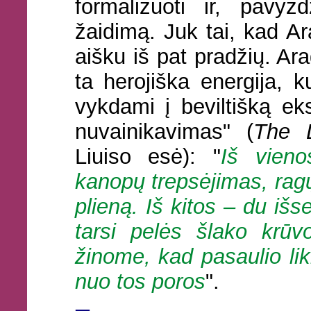
formalizuoti ir, pavyzd
žaidimą. Juk tai, kad A
aišku iš pat pradžių. Ar
ta herojiška energija, 
vykdami į beviltišką eks
nuvainikavimas" (
The 
Liuiso esė): "
Iš vien
kanopų trepsėjimas, ragų
plieną. Iš kitos – du išs
tarsi pelės šlako krūvo
žinome, kad pasaulio lik
nuo tos poros
".