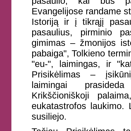
pasaulio, kai bus pa
Evangelijose randame ste
Istoriją ir į tikrąjį pas
pasaulius, pirminio pa
gimimas – žmonijos isto
pabaiga", Tolkieno termi
"eu-", laimingas, ir "ka
Prisikėlimas – įsikūn
laimingai prasideda
Krikščioniškoji palaim
eukatastrofos laukimo. L
susiliejo.