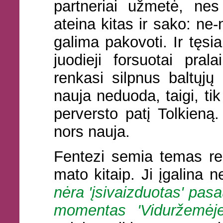
partneriai užmetė, nes
ateina kitas ir sako: ne-
galima pakovoti. Ir tęs
juodieji forsuotai pral
renkasi silpnus baltųjų
nauja neduoda, taigi, ti
perversto patį Tolkieną.
nors nauja.
Fentezi semia temas rea
mato kitaip. Ji įgalina 
nėra 'įsivaizduotas' pasau
momentas 'Viduržemėj