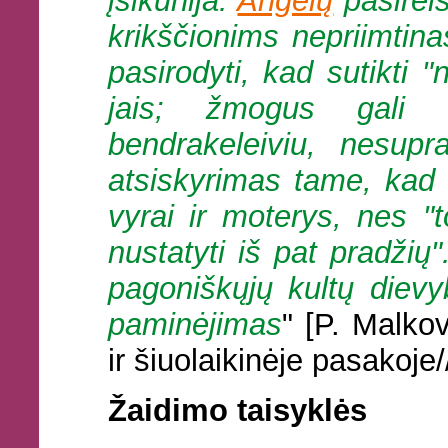
įsikūnija.
Angelų
pasirei
krikščionims nepriimtin
pasirodyti, kad sutikti 
jais; žmogus gali a
bendrakeleiviu, nesupr
atsiskyrimas tame, kad 
vyrai ir moterys, nes "t
nustatyti iš pat pradžių
pagoniškųjų kultų dievyb
paminėjimas
" [P. Malko
ir šiuolaikinėje pasakoje/
Žaidimo taisyklės