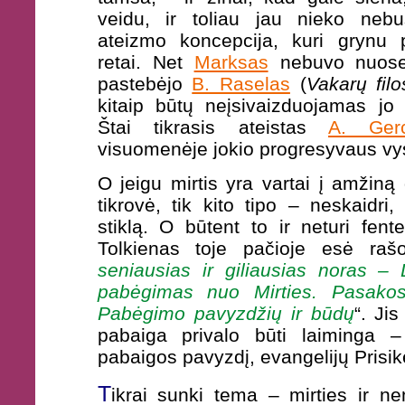
veidu, ir toliau jau nieko nebu
ateizmo koncepcija, kuri grynu 
retai. Net
Marksas
nebuvo nuosek
pastebėjo
B. Raselas
(
Vakarų filos
kitaip būtų neįsivaizduojamas jo 
Štai tikrasis ateistas
A. Ger
visuomenėje jokio progresyvaus vy
O jeigu mirtis yra vartai į amžiną 
tikrovė, tik kito tipo – neskaidri,
stiklą. O būtent to ir neturi fente
Tolkienas toje pačioje esė raš
seniausias ir giliausias noras –
pabėgimas nuo Mirties. Pasakos
Pabėgimo pavyzdžių ir būdų
“. Ji
pabaiga privalo būti laiminga – 
pabaigos pavyzdį, evangelijų Prisik
T
ikrai sunki tema – mirties ir ne