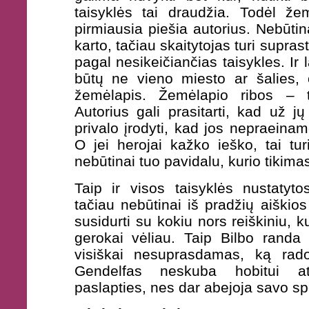
taisyklės tai draudžia. Todėl že
pirmiausia piešia autorius. Nebūtina 
karto, tačiau skaitytojas turi supras
pagal nesikeičiančias taisykles. Ir 
būtų ne vieno miesto ar šalies,
žemėlapis. Žemėlapio ribos – t
Autorius gali prasitarti, kad už j
privalo įrodyti, kad jos nepraeina
O jei herojai kažko ieško, tai turi
nebūtinai tuo pavidalu, kurio tikimas
Taip ir visos taisyklės nustatyt
tačiau nebūtinai iš pradžių aiškios 
susidurti su kokiu nors reiškiniu, 
gerokai vėliau. Taip Bilbo randa 
visiškai nesuprasdamas, ką rado
Gendelfas neskuba hobitui atsk
paslapties, nes dar abejoja savo sp