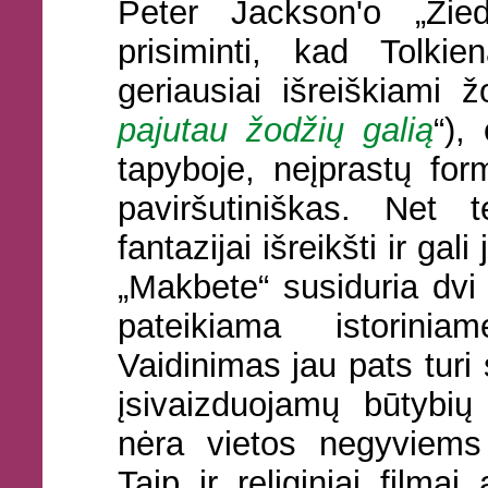
Peter Jackson'o „Žied
prisiminti, kad Tolki
geriausiai išreiškiami ž
pajutau žodžių galią
“),
tapyboje, neįprastų fo
paviršutiniškas. Net
fantazijai išreikšti ir gal
„Makbete“ susiduria dv
pateikiama istorini
Vaidinimas jau pats turi 
įsivaizduojamų būtybių
nėra vietos negyviems
Taip ir religiniai filma