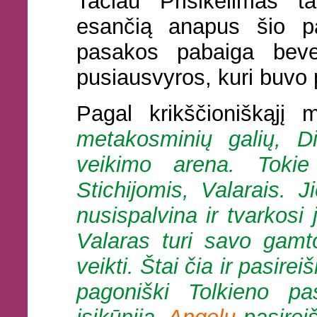
Tačiau Prisikėlimas ta
esančią anapus šio pa
pasakos pabaiga beve
pusiausvyros, kuri buvo 
Pagal krikščioniškąjį
metakosminių galių, Di
veikimo arena. Tokie
Stichijomis, Valarais. J
nusispalvina ir tvarkosi
Valaras turi savo gamtos
veikti. Štai čia ir pasirei
pagoniški Tolkieno pa