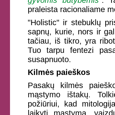
gyvomis būtybėmis
". T
praleista racionaliame m
"Holistic" ir stebuklų p
sapnų, kurie, nors ir gal
tačiau, iš tikro, yra ribo
Tuo tarpu fentezi pas
susapnuoto.
Kilmės paieškos
Pasakų kilmės paieško
mąstymo ištakų. Tolk
požiūriui, kad mitologij
laikyti mąstymą, vaizd