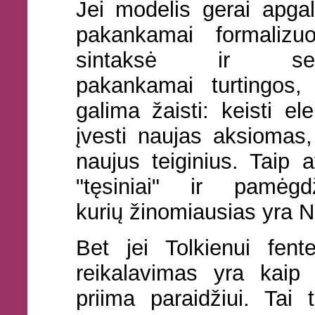
Jei modelis gerai apgal
pakankamai formalizuo
sintaksė ir sem
pakankamai turtingos,
galima žaisti: keisti el
įvesti naujas aksiomas,
naujus teiginius. Taip a
"tęsiniai" ir pamėgdž
kurių žinomiausias yra 
Bet jei Tolkienui fent
reikalavimas yra kaip
priima paraidžiui. Tai 