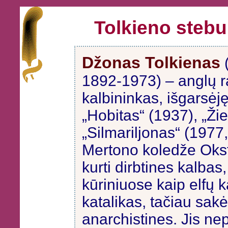
Tolkieno stebu
Džonas Tolkienas
1892-1973) – anglų ra
kalbininkas, išgarsėję
„Hobitas“ (1937), „Žie
„Silmariljonas“ (1977
Mertono koledže Oks
kurti dirbtines kalbas
kūriniuose kaip elfų
katalikas, tačiau sakė
anarchistines. Jis ne