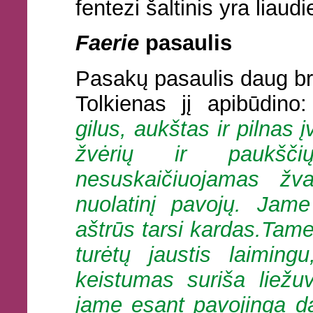
fentezi šaltinis yra liaud
Faerie
pasaulis
Pasakų pasaulis daug bra
Tolkienas jį apibūdino:
gilus, aukštas ir pilnas į
žvėrių ir paukšči
nesuskaičiuojamas žva
nuolatinį pavojų. Jame
aštrūs tarsi kardas.Tam
turėtų jaustis laiming
keistumas suriša liežu
jame esant pavojinga dau