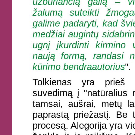
užburiančią galią – v
žalumą suteikti žmogau
galime padaryti, kad švi
medžiai augintų sidabrin
ugnį įkurdinti kirmino v
naują formą, randasi 
kūrimo bendraautorius
".
Tolkienas yra prieš p
suvedimą į "natūralius m
tamsai, aušrai, metų la
paprastą priežastį. Be 
procesą. Alegorija yra v