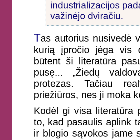
industrializacijos pad
važinėjo dviračiu.
T
as autorius nusivedė vi
kurią įpročio jėga vis d
būtent ši literatūra pa
pusę... „Žiedų valdo
protezas. Tačiau rea
priežiūros, nes ji moka 
Kodėl gi visa literatūra 
to, kad pasaulis aplink 
ir blogio sąvokos jame s