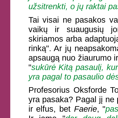
užsitrenkti, o jų raktai p
Tai visai ne pasakos vai
vaikų ir suaugusių j
skiriamos arba adaptuoja
rinką". Ar jų neapsakom
apsaugą nuo žiaurumo ir p
"
sukūrė Kitą pasaulį, kur
yra pagal to pasaulio dė
Profesorius Oksforde To
yra pasaka? Pagal jį ne 
ir elfus, bet
Faerie
, "
pas