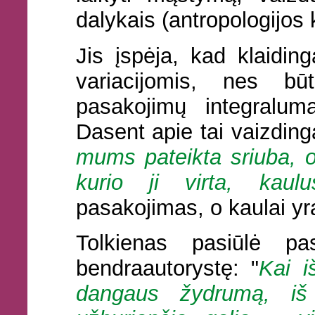
dalykais (antropologijos 
Jis įspėja, kad klaidin
variacijomis, nes bū
pasakojimų integralum
Dasent apie tai vaizdinga
mums pateikta sriuba, o 
kurio ji virta, kaulu
pasakojimas, o kaulai yra
Tolkienas pasiūlė p
bendraautorystę: "
Kai i
dangaus žydrumą, iš