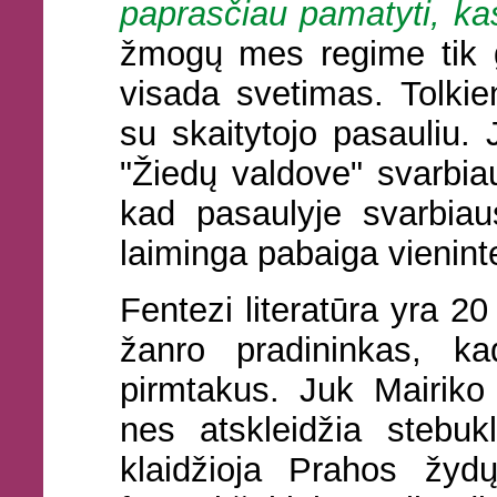
paprasčiau pamatyti, kas
žmogų mes regime tik g
visada svetimas. Tolkie
su skaitytojo pasauliu. 
"Žiedų valdove" svarbia
kad pasaulyje svarbiau
laiminga pabaiga vienint
Fentezi literatūra yra 20
žanro pradininkas, k
pirmtakus. Juk Mairiko 
nes atskleidžia stebu
klaidžioja Prahos žydų 