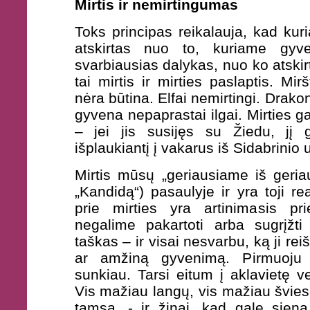
Mirtis ir nemirtingumas
Toks principas reikalauja, kad ku
atskirtas nuo to, kuriame gyve
svarbiausias dalykas, nuo ko atskir
tai mirtis ir mirties paslaptis. Mirš
nėra būtina. Elfai nemirtingi. Drako
gyvena nepaprastai ilgai. Mirties gal
– jei jis susijęs su Žiedu, jį g
išplaukiantį į vakarus iš Sidabrinio 
Mirtis mūsų „geriausiame iš geria
„Kandidą“) pasaulyje ir yra toji re
prie mirties yra artinimasis pri
negalime pakartoti arba sugrįžti
taškas – ir visai nesvarbu, ką ji rei
ar amžiną gyvenimą. Pirmuoju a
sunkiau. Tarsi eitum į aklavietę v
Vis mažiau langų, vis mažiau švieso
tamsa, - ir žinai, kad gale siena,