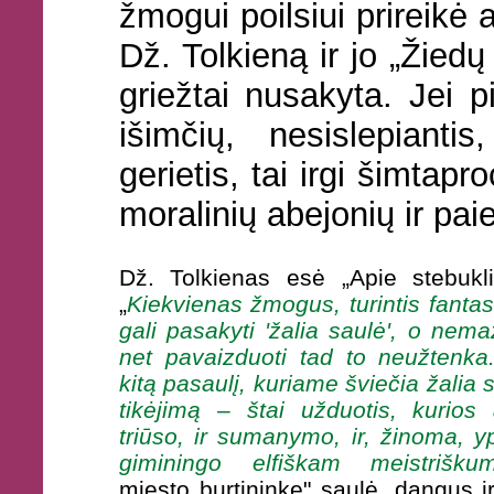
žmogui poilsiui prireikė 
Dž. Tolkieną ir jo „Žiedų
griežtai nusakyta. Jei p
išimčių, nesislepianti
gerietis, tai irgi šimtap
moralinių abejonių ir pai
Dž. Tolkienas esė „Apie stebukl
„
Kiekvienas žmogus, turintis fanta
gali pasakyti 'žalia saulė', o nemaž
net pavaizduoti tad to neužtenka.
kitą pasaulį, kuriame šviečia žalia s
tikėjimą – štai užduotis, kurios a
triūso, ir sumanymo, ir, žinoma, 
giminingo elfiškam meistriškum
miesto burtininke" saulė, dangus i