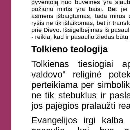
gyventoją nuo buveinės yra siaub
požiūriu mirtis yra baisi. Bet je
asmens išbaigtumas, tada mirus d
ryšis ne tik išlaikomas, bet ir tran
prie Dievo. Išsigelbėjimas iš pasaul
- reikia, kad ir pasaulio žiedas būt
Tolkieno teologija
Tolkienas tiesiogiai 
valdovo" religinė pote
perteikiama per simboliką.
ne tik stebuklus ir pasl
jos pajėgios pralaužti re
Evangelijos irgi kalba