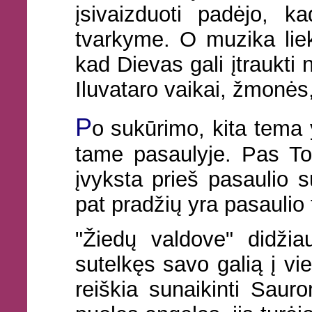
įsivaizduoti padėjo, ka
tvarkyme. O muzika liek
kad Dievas gali įtraukti 
Iluvataro vaikai, žmonės, 
P
o sukūrimo, kita tema y
tame pasaulyje. Pas To
įvyksta prieš pasaulio
pat pradžių yra pasaulio 
"Žiedų valdove" didžia
sutelkęs savo galią į vie
reiškia sunaikinti Sau