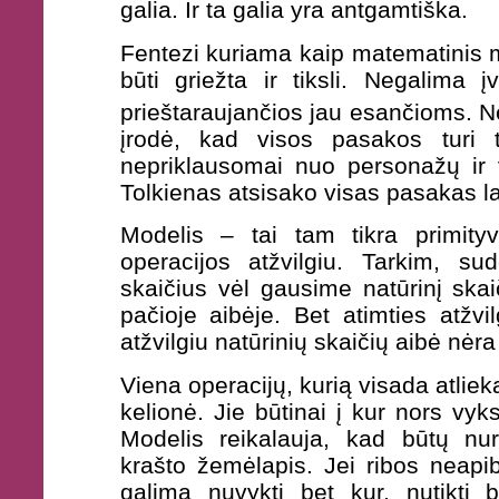
galia. Ir ta galia yra antgamtiška.
Fentezi kuriama kaip matematinis m
būti griežta ir tiksli. Negalima į
prieštaraujančios jau esančioms. N
įrodė, kad visos pasakos turi t
nepriklausomai nuo personažų ir 
Tolkienas atsisako visas pasakas la
Modelis – tai tam tikra primity
operacijos atžvilgiu. Tarkim, su
skaičius vėl gausime natūrinį skaič
pačioje aibėje. Bet atimties atžvi
atžvilgiu natūrinių skaičių aibė nėr
Viena operacijų, kurią visada atlieka
kelionė. Jie būtinai į kur nors vyk
Modelis reikalauja, kad būtų nur
krašto žemėlapis. Jei ribos neapibr
galima nuvykti bet kur, nutikti 