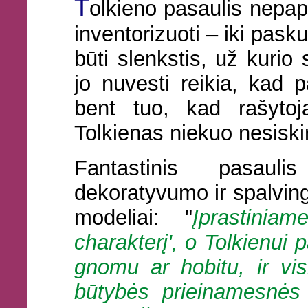
T
olkieno pasaulis nepapr
inventorizuoti – iki paskut
būti slenkstis, už kurio 
jo nuvesti reikia, kad p
bent tuo, kad rašytoj
Tolkienas niekuo nesiskir
Fantastinis pasaul
dekoratyvumo ir spalvin
modeliai: "
Įprastiniam
charakterį', o Tolkienui 
gnomu ar hobitu, ir vi
būtybės prieinamesnės 