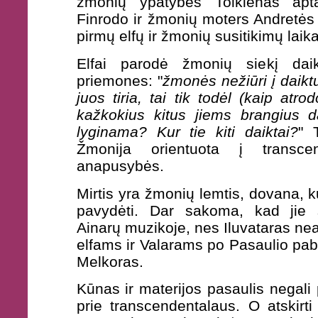
žmonių ypatybes Tolkienas apta
Finrodo ir žmonių moters Andretės 
pirmų elfų ir žmonių susitikimų laika
Elfai parodė žmonių siekį daik
priemones: "
žmonės nežiūri į daiktus
juos tiria, tai tik todėl (kaip atr
kažkokius kitus jiems brangius d
lyginama? Kur tie kiti daiktai?
" 
Žmonija orientuota į transcen
anapusybės.
Mirtis yra žmonių lemtis, dovana, k
pavydėti. Dar sakoma, kad jie s
Ainarų muzikoje, nes Iluvataras ne
elfams ir Valarams po Pasaulio paba
Melkoras.
Kūnas ir materijos pasaulis negali p
prie transcendentalaus. O atskirt