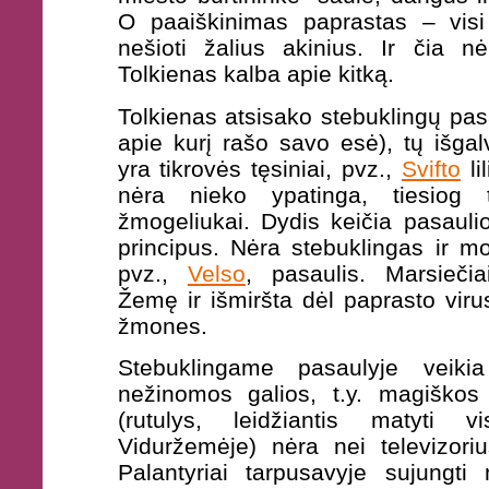
O paaiškinimas paprastas – visi 
nešioti žalius akinius. Ir čia n
Tolkienas kalba apie kitką.
Tolkienas atsisako stebuklingų pas
apie kurį rašo savo esė), tų išgal
yra tikrovės tęsiniai, pvz.,
Svifto
li
nėra nieko ypatinga, tiesiog
žmogeliukai. Dydis keičia pasauli
principus. Nėra stebuklingas ir mo
pvz.,
Velso
, pasaulis. Marsiečia
Žemę ir išmiršta dėl paprasto vir
žmones.
Stebuklingame pasaulyje veikia
nežinomos galios, t.y. magiškos 
(rutulys, leidžiantis matyti 
Viduržemėje) nėra nei televizoriu
Palantyriai tarpusavyje sujungti