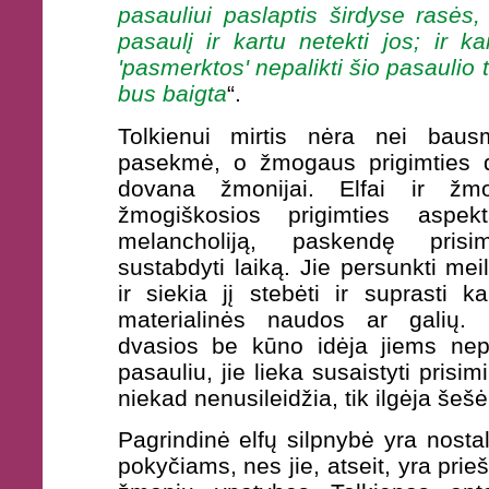
pasauliui paslaptis širdyse rasės, 
pasaulį ir kartu netekti jos; ir k
'pasmerktos' nepalikti šio pasaulio to
bus baigta
“.
Tolkienui mirtis nėra nei baus
pasekmė, o žmogaus prigimties da
dovana žmonijai. Elfai ir žmo
žmogiškosios prigimties aspekt
melancholiją, paskendę prisi
sustabdyti laiką. Jie persunkti mei
ir siekia jį stebėti ir suprasti 
materialinės naudos ar galių.
dvasios be kūno idėja jiems nepr
pasauliu, jie lieka susaistyti prisi
niekad nenusileidžia, tik ilgėja šešėl
Pagrindinė elfų silpnybė yra nostal
pokyčiams, nes jie, atseit, yra prieš