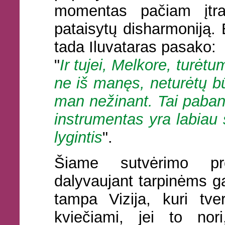
momentas pačiam įtra
pataisytų disharmoniją. Be
tada Iluvataras pasako:
"
Ir tujei, Melkore, turėtu
ne iš manęs, neturėtų bū
man nežinant. Tai paband
instrumentas yra labiau 
lygintis
".
Šiame sutvėrimo pr
dalyvaujant tarpinėms g
tampa Vizija, kuri tve
kviečiami, jei to nori