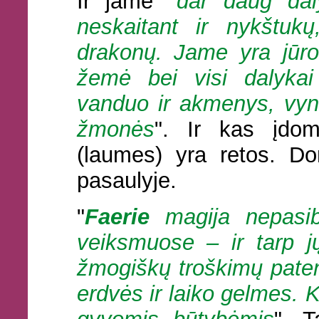
Ir jame "
dar daug daly
neskaitant ir nykštukų
drakonų. Jame yra jūro
žemė bei visi dalykai 
vanduo ir akmenys, vyna
žmonės
". Ir kas įdom
(laumes) yra retos. Do
pasaulyje.
"
Faerie
magija nepasiba
veiksmuose – ir tarp j
žmogiškų troškimų patenk
erdvės ir laiko gelmes. Ki