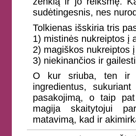
ženklą ir jo reikšmę. K
sudėtingesnis, nes nurod
Tolkienas išskiria tris pa
1) mistinės nukreiptos į
2) magiškos nukreiptos 
3) niekinančios ir gailes
O kur sriuba, ten ir „v
ingredientus, sukuriant 
pasakojimą, o taip pat
magija skaitytojui pa
matavimą, kad ir akimirk