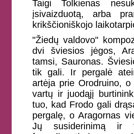
Taigi Tolkienas nesu
įsivaizduotą, arba pr
krikščioniškojo laikotarpio
"Žiedų valdovo" kompozi
dvi šviesios jėgos, Ar
tamsi, Sauronas. Šviesi
tik gali. Ir pergalė a
artėja prie Orodruino, o
vartų ir juodąjį burtinin
tuo, kad Frodo gali drąs
pergalę, o Aragornas vie
Jų susiderinimą ir 