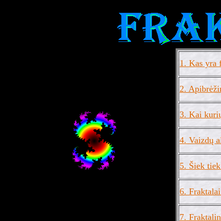
1. Kas yra 
2. Apibrėži
3. Kai kuri
4. Vaizdų 
5. Šiek tiek
6. Fraktala
7. Fraktali