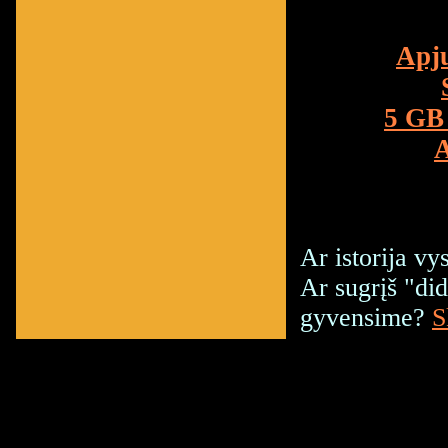
Apju
5 GB
A
Ar istorija vy
Ar sugrįš "di
gyvensime?
S