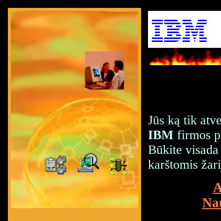
Jūs ką tik atv
IBM
firmos pa
Būkite visada 
karštomis žar
A
Nau