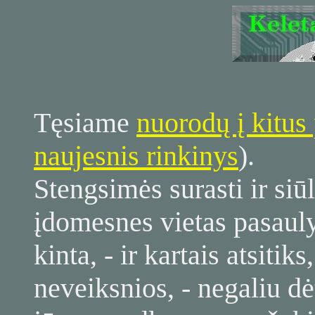
Tęsiame
nuorodų į kitus 
naujesnis rinkinys
).
Stengsimės surasti ir siūl
įdomesnes vietas pasauly
kinta, - ir kartais atsiti
neveiksnios, - negaliu dė