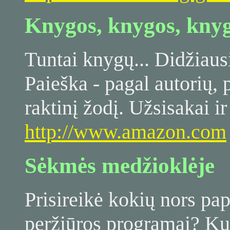
Knygos, knygos, kny
Tuntai knygų... Didžiaus
Paieška - pagal autorių,
raktinį žodį. Užsisakai ir
http://www.amazon.com
Sėkmės medžioklėje
Prisireikė kokių nors p
peržiūros programai? Kur