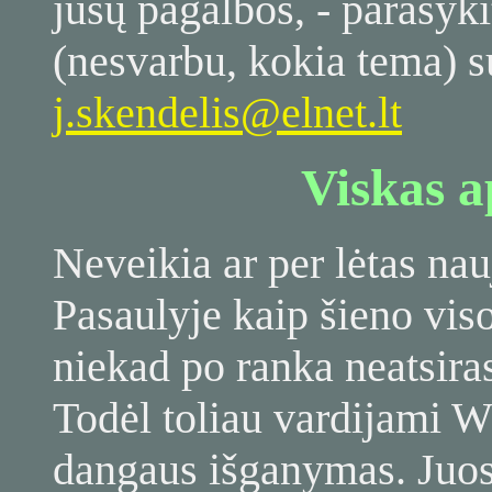
jūsų pagalbos, - parašyk
(nesvarbu, kokia tema) su
j.skendelis@elnet.lt
Viskas 
Neveikia ar per lėtas na
Pasaulyje kaip šieno vi
niekad po ranka neatsira
Todėl toliau vardijami W
dangaus išganymas. Juo