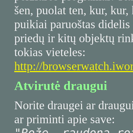
šen, puolat ten, kur, kur,
puikiai paruoštas dideli
priedų ir kitų objektų ri
tokias vieteles:
http://browserwatch.iwo
Atvirutė draugui
Norite draugei ar draugui
ar priminti apie save:
"
Rožę, raudoną ro