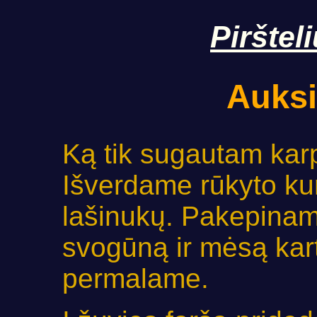
Pirštel
Auksi
Ką tik sugautam karp
Išverdame rūkyto ku
lašinukų. Pakepina
svogūną ir mėsą kar
permalame.