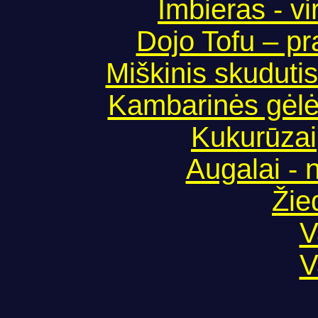
Imbieras - vi
Dojo Tofu – p
Miškinis skudutis 
Kambarinės gėlės
Kukurūzai,
Augalai - 
Žie
V
V