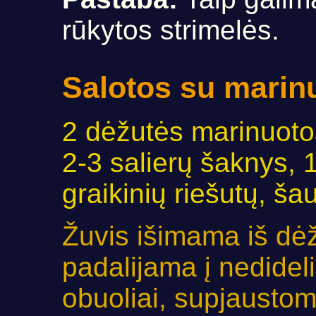
rūkytos strimelės.
Salotos su marin
2 dėžutės marinuotos
2-3 salierų šaknys, 1
graikinių riešutų, ša
Žuvis išimama iš dėž
padalijama į nedidel
obuoliai, supjaustomi