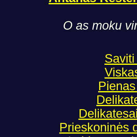
O as moku virt
Saviti
Viskas
Pienas 
Delikat
Delikatesai
Prieskoninės 