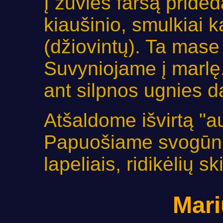
Į žuvies faršą pride
kiaušinio, smulkiai 
(džiovintų). Ta mase
Suvyniojame į marlę
ant silpnos ugnies da
Atšaldome išvirtą "a
Papuošiame svogūnų 
lapeliais, ridikėlių sk
Mari