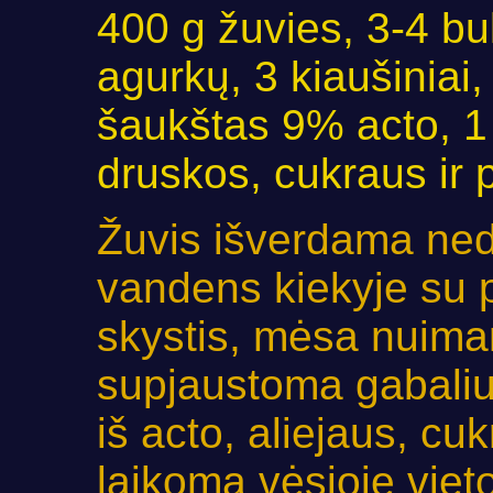
400 g žuvies, 3-4 bu
agurkų, 3 kiaušiniai,
šaukštas 9% acto, 1 
druskos, cukraus ir 
Žuvis išverdama ne
vandens kiekyje su 
skystis, mėsa nuima
supjaustoma gabaliu
iš acto, aliejaus, cuk
laikoma vėsioje vieto