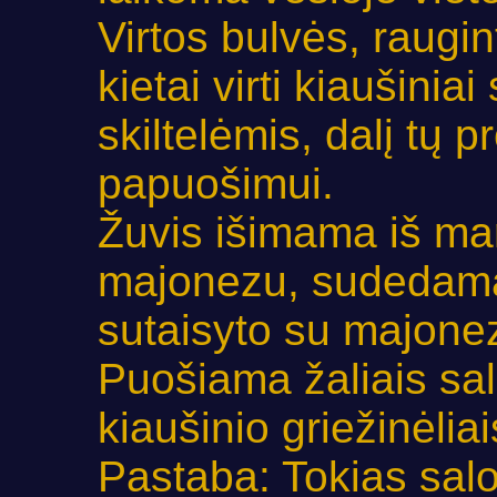
Virtos bulvės, raugin
kietai virti kiaušini
skiltelėmis, dalį tų 
papuošimui.
Žuvis išimama iš mar
majonezu, sudedama į
sutaisyto su majone
Puošiama žaliais salot
kiaušinio griežinėliai
Pastaba: Tokias salot