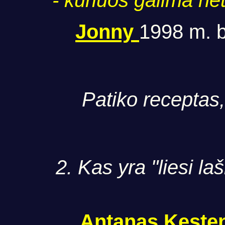
- kuriuos galima net v
Jonny
1998 m. bi
Patiko receptas,
2. Kas yra "liesi la
Antanas Keste