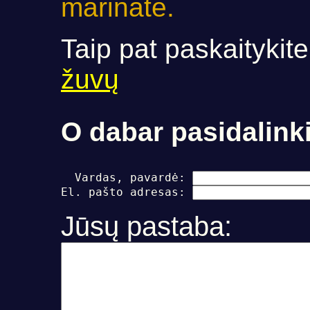
marinate.
Taip pat paskaitykit
žuvų
O dabar pasidalinki
  Vardas, pavardė: 
El. pašto adresas: 
Jūsų pastaba: