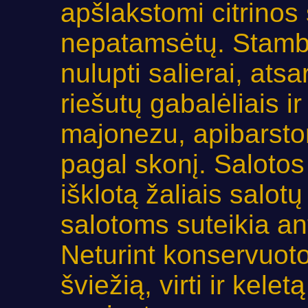
apšlakstomi citrinos 
nepatamsėtų. Stambi
nulupti salierai, ats
riešutų gabalėliais i
majonezu, apibarst
pagal skonį. Salotos
išklotą žaliais salotų
salotoms suteikia ant
Neturint konservuoto
šviežią, virti ir kele