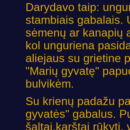
Darydavo taip: ungu
stambiais gabalais. 
sėmenų ar kanapių al
kol unguriena pasida
aliejaus su grietine
"Marių gyvatę" papu
bulvikėm.
Su krienų padažu pat
gyvatės" gabalus. P
šaltai,karštai rūkyti, 