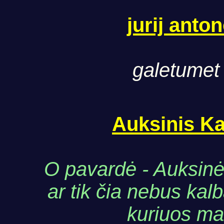
jurij anto
galetumet 
Auksinis K
O pavardė - Auksinė r
ar tik čia nebus k
kuriuos ma