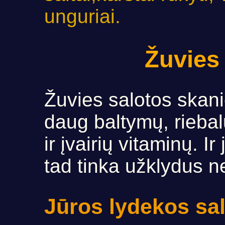
unguriai.
Žuvies
Žuvies salotos skanio
daug baltymų, riebal
ir įvairių vitaminų. 
tad tinka užklydus n
Jūros lydekos sa