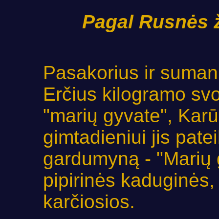
Pagal Rusnės ž
Pasakorius ir suman
Erčius kilogramo sv
"marių gyvate", Kar
gimtadieniui jis pat
gardumyną - "Marių 
pipirinės kaduginės
karčiosios.