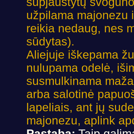
supjaustytų svogūno
užpilama majonezu i
reikia nedaug, nes
sūdytas).
Aliejuje iškepama žu
nulupama odelė, išim
susmulkinama mažais
arba salotinė papuoš
lapeliais, ant jų su
majonezu, aplink a
Pastaba:
Taip galima