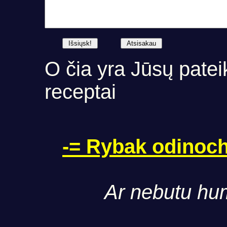
O čia yra Jūsų patei
receptai
-= Rybak odinoch
Ar nebutu hum