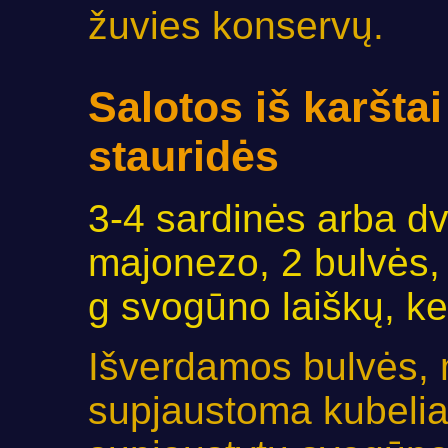
žuvies konservų.
Salotos iš karšta
stauridės
3-4 sardinės arba dvi
majonezo, 2 bulvės, 
g svogūno laiškų, kel
Išverdamos bulvės, m
supjaustoma kubelia