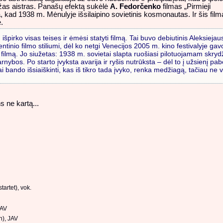
ažas aistras. Panašų efektą sukėlė
A. Fedorčenko
filmas „Pirmieji
, kad 1938 m. Mėnulyje išsilaipino sovietinis kosmonautas. Ir šis film
.
išpirko visas teises ir ėmėsi statyti filmą. Tai buvo debiutinis Aleksiejau
inio filmo stiliumi, dėl ko netgi Venecijos 2005 m. kino festivalyje gav
ilmą. Jo siužetas: 1938 m. sovietai slapta ruošiasi pilotuojamam skrydžiu
nybos. Po starto įvyksta avarija ir ryšis nutrūksta – dėl to į užsienį pa
i bando išsiaiškinti, kas iš tikro tada įvyko, renka medžiagą, tačiau ne 
s ne kartą...
tartet), vok.
JAV
n), JAV