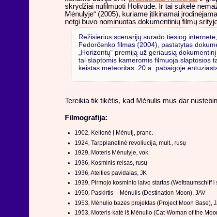
skrydžiai nufilmuoti Holivude. Ir tai sukėlė nem
Mėnulyje“ (2005), kuriame įtikinamai įrodinėjama
netgi buvo nominuotas dokumentinių filmų srityje
Režisierius scenarijų surado tiesiog internete, 
Fedorčenko filmas (2004), pastatytas dokument
„Horizontų“ premiją už geriausią dokumentinį f
tai slaptomis kameromis filmuoja slaptosios tar
keistas meteoritas. 20 a. pabaigoje entuziasta
Tereikia tik tikėtis, kad Mėnulis mus dar nustebin
Filmografija:
1902, Kelionė į Mėnulį, pranc.
1924, Tarpplanetinė revoliucija, mult., rusų
1929, Moteris Mėnulyje, vok.
1936, Kosminis reisas, rusų
1936, Ateities pavidalas, JK
1939, Pirmojo kosminio laivo startas (Weltraumschiff I s
1950, Paskirtis – Mėnulis (Destination Moon), JAV
1953, Mėnulio bazės projektas (Project Moon Base), 
1953, Moteris-katė iš Mėnulio (Cat-Woman of the Moo