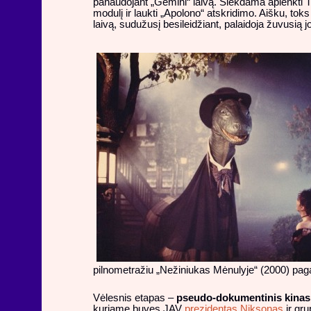
panaudojant „Gemini“ laivą. Siekdama aplenkti TS
modulį ir laukti „Apolono“ atskridimo. Aišku, t
laivą, sudužusį besileidžiant, palaidoja žuvusią j
pilnometražiu „Nežiniukas Mėnulyje“ (2000) pag
Vėlesnis etapas –
pseudo-dokumentinis kinas
kuriame buvęs JAV
prezidentas Niksonas
ir gru