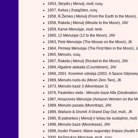
1953, Skrydis į Mėnulį, mult, rusų
1957, Kelias į žvaigždes, rusų
1958, Iš Žemės į Mėnulį (From the Earth to the Moon),
1958, Raketa į Mėnulį (Missile to the Moon), JAV
1959, Karvė Mėnulyje, mult. lenk.
1960, 12 Mėnulyje (12 to the Moon), JAV
1963, Pelė Menulyje (The Mouse on the Moon), JK
1964, Pirmieji Mėnulyje (The First Men in the Moon), 
1965, Mėnulis, rusų
1967, Raketa į Mėnulį (Rocket to the Moon), JAV
1968, Atgalinė atskaita (Countdown), JAV
1968, 2001: Kosminė odisėja (2001: A Space Odyssey
1969, Mėnulis-nulis-du (Moon Zero Two), JK
1973, Mėnulio bazė 3 (Moonbase 3)
1976, Paskirties vieta - Mėnulio bazė Alfa (Destinati
1987, Amazonės Mėnulyje (Amazon Women on the Mo
1989, Mėnulio pasala (Moontrap), JAV
1989, Wallace & Gromit: A Grand Day Out, mult., JK
1990, Iš patrankos į Mėnulį ir toliau be sustojimo, mult.
1998, Mėnulio bazė (Moonbase), JAV
1999, Austin Powers: Mane sugundęs šnipas (Austin
2000, Nežiniukas Mėnulyje, mult., rusų