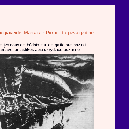
ugiaveidis Marsas
ir
Pirmoji tarpžvaigždinė
airiausiais būdais [su jais galite susipažinti
itarnavo fantastikos apie skrydžius požanrio