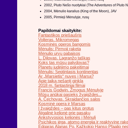
2002, Pluto Nešo nuotykiai (The Adventures of Pluto 
2004, Mėnulio karalius (King of the Moon), JAV
2005, Pirmieji Mėnulyje, rusų
Papildomai skaitykite:
Fantastikos priešaušris
Volteras. Mikromegas
Kosminės operos bangomis
Mėnulis: Pirmoji raketa
Mėnulio urvų pabaisos
L. Dilovas. Lagranžo taškas
Koks tas mūsų palydovas?
Planetų judėjimo pakeitimai
Mėnulis: Septintasis kontinentas
Ar „Marsietis“ nuves į Marsą?
Apie taiką nešantį ginklą
2018 m. fantastiniai filmai
Francis Godwin. Žmogus Mėnulyje
Mūsų anūkai pasieks žvaigždes...
A. Čechovas. Skraidančios salos
Kosminė opera ir Marsas
Į žvaigždes – pas kitus protus
Atgalinė kelionė prie pasakų
Ankstyvosios kelionės į Mėnulį
Psichikos jėga, atomo energija ir reaktyvine rak
Edgaras Alanas Po. Kažkokio Hanso Pfaalio nepa