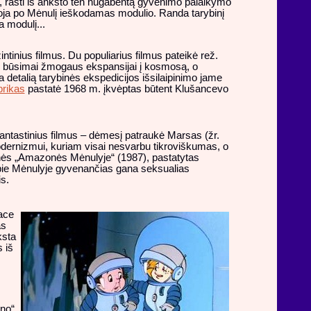
je, rasti iš anksto ten nugabentą gyvenimo palaikymo
joja po Mėnulį ieškodamas modulio. Randa tarybinį
a modulį...
intinius filmus. Du populiarius filmus pateikė rež.
as būsimai žmogaus ekspansijai į kosmosą, o
 detalią tarybinės ekspedicijos išsilaipinimo jame
rikas
pastatė 1968 m. įkvėptas būtent Klušancevo
 fantastinius filmus – dėmesį patraukė Marsas (žr.
modernizmui, kuriam visai nesvarbu tikroviškumas, o
tinės „Amazonės Mėnulyje“ (1987), pastatytas
pie Mėnulyje gyvenančias gana seksualias
s.
lace
as
ksta
 iš
ono“