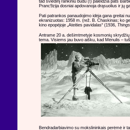
tad sviedinį rankiniu būdu (!) paleidžia pats Barb
Pranc9zija dosniai apdovanoja drąsuolius ir jų g
Pati patrankos panaudojimo idėja gana greitai n
ekranizuotas: 1958 m. (rež. B. Chaskinas; ko ger
kino epopėjoje „Ateities pavidalas“ (1936,
Thing
Antrame 20 a. dešimtmetyje kosmonių skrydžių 
tema. Visiems jau buvo aišku, kad Mėnulis – tušč
Bendradarbiavimo su mokslininkais perėmė ir ta