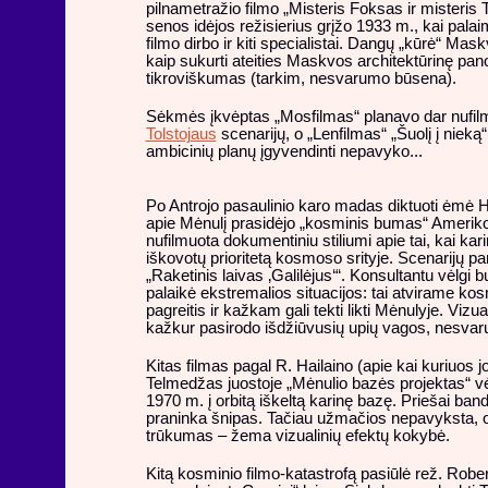
pilnametražio filmo „Misteris Foksas ir misteris T
senos idėjos režisierius grįžo 1933 m., kai pala
filmo dirbo ir kiti specialistai. Dangų „kūrė“ 
kaip sukurti ateities Maskvos architektūrinę pan
tikroviškumas (tarkim, nesvarumo būsena).
Sėkmės įkvėptas „Mosfilmas“ planavo dar nufilmu
Tolstojaus
scenarijų, o „Lenfilmas“ „Šuolį į nieką
ambicinių planų įgyvendinti nepavyko...
Po Antrojo pasaulinio karo madas diktuoti ėmė Ho
apie Mėnulį prasidėjo „kosminis bumas“ Amerikoje
nufilmuota dokumentiniu stiliumi apie tai, kai ka
iškovotų prioritetą kosmoso srityje. Scenarijų p
„Raketinis laivas ‚Galilėjus‘“. Konsultantu vėlgi 
palaikė ekstremalios situacijos: tai atvirame ko
pagreitis ir kažkam gali tekti likti Mėnulyje. Vizu
kažkur pasirodo išdžiūvusių upių vagos, nesvaru
Kitas filmas pagal R. Hailaino (apie kai kuriuos j
Telmedžas juostoje „Mėnulio bazės projektas“ vė
1970 m. į orbitą iškeltą karinę bazę. Priešai bando
praninka šnipas. Tačiau užmačios nepavyksta, o 
trūkumas – žema vizualinių efektų kokybė.
Kitą kosminio filmo-katastrofą pasiūlė rež. Robe