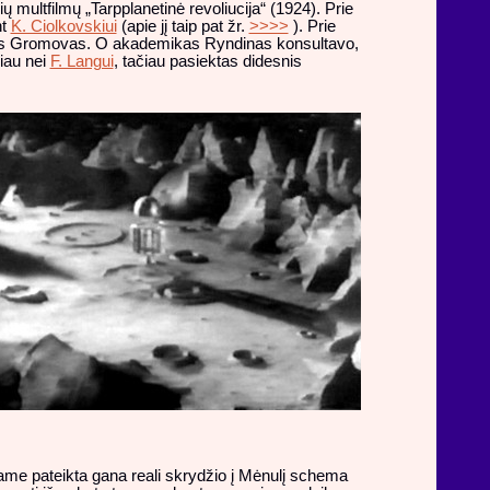
ų multfilmų „Tarpplanetinė revoliucija“ (1924). Prie
nt
K. Ciolkovskiui
(apie jį taip pat žr.
>>>>
). Prie
akūnas Gromovas. O akademikas Ryndinas konsultavo,
iau nei
F. Langui
, tačiau pasiektas didesnis
 jame pateikta gana reali skrydžio į Mėnulį schema