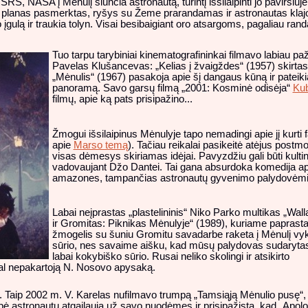
RS, NASA į Mėnulį siunčia astronautą, turintį išsilaipinti jo paviršiu
oks planas pasmerktas, ryšys su Žeme prarandamas ir astronautas kla
o įgulą ir traukia tolyn. Visai besibaigiant oro atsargoms, pagaliau rand
Tuo tarpu tarybiniai kinematografininkai filmavo labiau paž
Pavelas Klušancevas: „Kelias į žvaigždes“ (1957) skirt
„Mėnulis“ (1967) pasakoja apie šį dangaus kūną ir pateikia
panoramą. Savo garsų filmą „2001: Kosminė odisėja“
Kub
filmų, apie ką pats prisipažino...
Žmogui išsilaipinus Mėnulyje tapo nemadingi apie jį kurti
apie
Marso temą
). Tačiau reikalai pasikeitė atėjus post
visas dėmesys skiriamas idėjai. Pavyzdžiu gali būti kul
vadovaujant Džo Dantei. Tai gana absurdoka komedija a
amazones, tampančias astronautų gyvenimo palydovėmi
Labai neįprastas „plastelininis“ Niko Parko multikas „Wal
ir Gromitas: Piknikas Mėnulyje“ (1989), kuriame paprast
žmogelis su šuniu Gromitu savadarbe raketa į Mėnulį vy
sūrio, nes savaime aišku, kad mūsų palydovas sudarytas
labai kokybiško sūrio. Rusai neliko skolingi ir atsikirto
al nepakartoją N. Nosovo apysaką.
. Taip 2002 m. V. Karelas nufilmavo trumpą „Tamsiąją Mėnulio pusę“,
pė astronautų atgailauja už savo nuodėmes ir prisipažįsta, kad „Apol