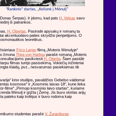
"Rankinis" startas, „Kelionė į Mėnulį“
. Donas Šerpas). Ir įdomu, kad pats
H. Velsas
savo
iedinį iš patrankos.
nas,
H. Obertas
. Pasirodė apysakų ir romanų ta
etai akcentuodavo paties skrydžio peripetijoms. O
kosmonautikos teoretikus.
žisieriaus
Frico Lango
filmą „Moteris Mėnulyje“
ngo žmona
Thea von Harbou
parašė romaną „Moteris
 konsultacijoms pasikviesti
H. Obertą
. Šiam pasiūlė
 tarpu filmas turėjo pasisekimą. Vokiečių inžinieriai
vengta klaidų, pvz., nesvarumas pasiekiamas tik
arija“ kino studijos, pavaldžios Gebelso valdomai
entas kosmose“ ir „Kosminis laivas-18“, kurie lieka
tūr-filme“ „Pirmojo kosminio laivo startas“, kuriame
nda Mėnulį ir grįžta į Žemę. Jis buvo skirtas arijų
a pateko kaip trofėjus ir buvo rodoma kaip
echnikumo studentas parašė
V. Žuravliovas