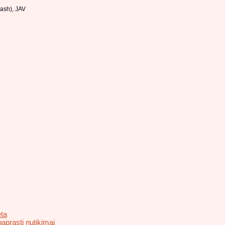
Nash), JAV
eta
prasti nutikimai