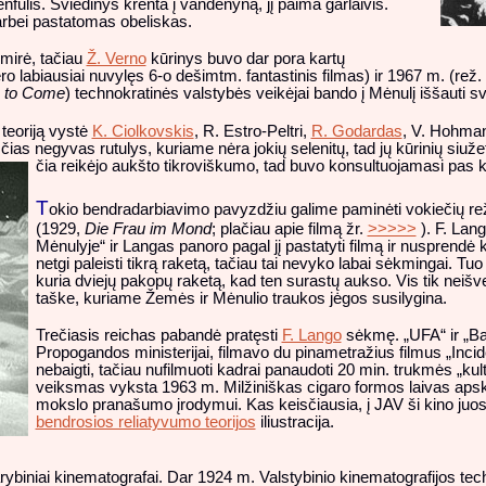
enfulis. Sviedinys krenta į vandenyną, jį paima garlaivis.
arbei pastatomas obeliskas.
umirė, tačiau
Ž. Verno
kūrinys buvo dar pora kartų
o labiausiai nuvylęs 6-o dešimtm. fantastinis filmas) ir 1967 m. (rež
s to Come
) technokratinės valstybės veikėjai bando į Mėnulį iššauti sv
teoriją vystė
K. Ciolkovskis
, R. Estro-Peltri,
R. Godardas
, V. Hohma
ias negyvas rutulys, kuriame nėra jokių selenitų, tad jų kūrinių siuž
čia reikėjo aukšto tikroviškumo, tad buvo konsultuojamasi pas 
T
okio bendradarbiavimo pavyzdžiu galime paminėti vokiečių re
(1929,
Die Frau im Mond
; plačiau apie filmą žr.
>>>>>
). F. La
Mėnulyje“ ir Langas panoro pagal jį pastatyti filmą ir nusprendė
netgi paleisti tikrą raketą, tačiau tai nevyko labai sėkmingai. Tuo
kuria dviejų pakopų raketą, kad ten surastų aukso. Vis tik neiš
taške, kuriame Žemės ir Mėnulio traukos jėgos susilygina.
Trečiasis reichas pabandė pratęsti
F. Lango
sėkmę. „UFA“ ir „Bav
Propogandos ministerijai, filmavo du pinametražius filmus „Incid
nebaigti, tačiau nufilmuoti kadrai panaudoti 20 min. trukmės „kul
veiksmas vyksta 1963 m. Milžiniškas cigaro formos laivas apskre
mokslo pranašumo įrodymui. Kas keisčiausia, į JAV ši kino juost
bendrosios reliatyvumo teorijos
iliustracija.
rybiniai kinematografai. Dar 1924 m. Valstybinio kinematografijos t