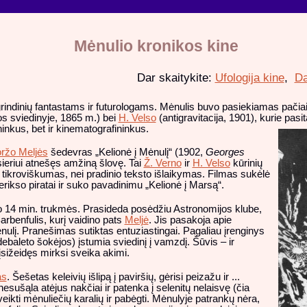
Mėnulio kronikos kine
Dar skaitykite:
Ufologija kine
,
Da
dinių fantastams ir futurologams. Mėnulis buvo pasiekiamas pačiais įv
s sviedinyje, 1865 m.) bei
H. Velso
(antigravitacija, 1901), kurie pas
ninkus, bet ir kinematografininkus.
ržo Meljės
šedevras „Kelionė į Mėnulį“ (1902,
Georges
sieriui atnešęs amžiną šlovę. Tai
Ž. Verno
ir
H. Velso
kūrinių
ei tikroviškumas, nei pradinio teksto išlaikymas. Filmas sukėlė
erikso piratai ir suko pavadinimu „Kelionė į Marsą“.
jo 14 min. trukmės. Prasideda posėdžiu Astronomijos klube,
rbenfulis, kurį vaidino pats
Meljė
. Jis pasakoja apie
ėnulį. Pranešimas sutiktas entuziastingai. Pagaliau įrenginys
ebaleto šokėjos) įstumia sviedinį į vamzdį. Šūvis – ir
įsižeidęs mirksi sveika akimi.
as
. Šešetas keleivių išlipą į paviršių, gėrisi peizažu ir ...
šąla atėjus nakčiai ir patenka į selenitų nelaisvę (čia
eikti mėnuliečių karalių ir pabėgti. Mėnulyje patrankų nėra,