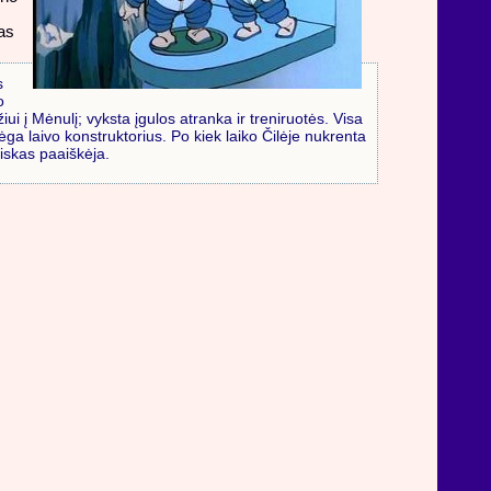
as
s
o
i į Mėnulį; vyksta įgulos atranka ir treniruotės. Visa
bėga laivo konstruktorius. Po kiek laiko Čilėje nukrenta
viskas paaiškėja.