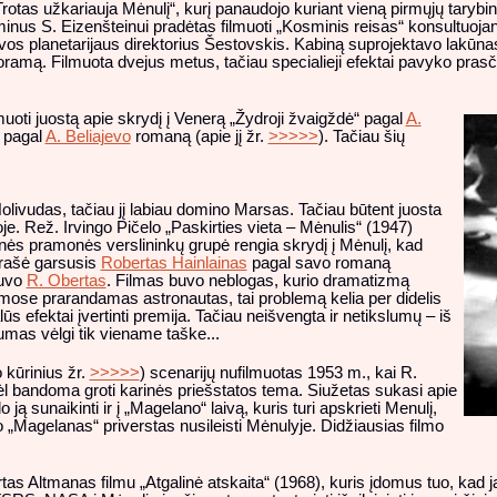
rotas užkariauja Mėnulį“, kurį panaudojo kuriant vieną pirmųjų tarybini
iminus S. Eizenšteinui pradėtas filmuoti „Kosminis reisas“ konsultuoja
Maskvos planetarijaus direktorius Šestovskis. Kabiną suprojektavo l
oramą. Filmuota dvejus metus, tačiau specialieji efektai pavyko prasč
oti juostą apie skrydį į Venerą „Žydroji žvaigždė“ pagal
A.
“ pagal
A. Beliajevo
romaną (apie jį žr.
>>>>>
). Tačiau šių
livudas, tačiau jį labiau domino Marsas. Tačiau būtent juosta
. Rež. Irvingo Pičelo „Paskirties vieta – Mėnulis“ (1947)
rinės pramonės verslininkų grupė rengia skrydį į Mėnulį, kad
arašė garsusis
Robertas Hainlainas
pagal savo romaną
buvo
R. Obertas
. Filmas buvo neblogas, kurio dramatizmą
smose prarandamas astronautas, tai problemą kelia per didelis
alūs efektai įvertinti premija. Tačiau neišvengta ir netikslumų – iš
mas vėlgi tik viename taške...
o kūrinius žr.
>>>>>
) scenarijų nufilmuotas 1953 m., kai R.
l bandoma groti karinės priešstatos tema. Siužetas sukasi apie
 ją sunaikinti ir į „Magelano“ laivą, kuris turi apskrieti Menulį,
„Magelanas“ priverstas nusileisti Mėnulyje. Didžiausias filmo
rtas Altmanas filmu „Atgalinė atskaita“ (1968), kuris įdomus tuo, kad