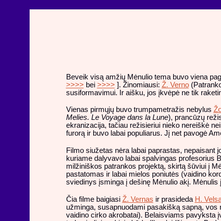
Beveik visą amžių Mėnulio tema buvo viena pagrin
>>>>
bei
>>>>
]. Žinomiausi:
Ž. Verno
(Patranko
susiformavimui. Ir aišku, jos įkvėpė ne tik raketi
Vienas pirmųjų buvo trumpametražis nebylus
Žo
Melies. Le Voyage dans la Lune
), prancūzų reži
ekranizacija, tačiau režisieriui nieko nereiškė n
furorą ir buvo labai populiarus. Jį net pavogė Am
Filmo siužetas nėra labai paprastas, nepaisant 
kuriame dalyvavo labai spalvingas profesorius Ba
milžiniškos patrankos projektą, skirtą šūviui į M
pastatomas ir labai mielos poniutės (vaidino kord
sviedinys įsminga į dešinę Mėnulio akį. Mėnulis 
Čia filme baigiasi
Ž. Vernas
ir prasideda
H. Vels
užminga, susapnuodami pasakišką sapną, vos nesu
vaidino cirko akrobatai). Belaisviams pavyksta įv