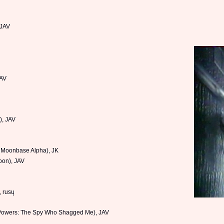
 JAV
JAV
), JAV
on Moonbase Alpha), JK
on), JAV
, rusų
 Powers: The Spy Who Shagged Me), JAV