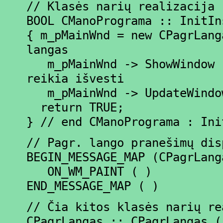
// Klasės narių realizacija
BOOL CManoPrograma :: InitIn
{ m_pMainWnd = new CPagrLang
langas
m_pMainWnd -> ShowWindow (
reikia išvesti
m_pMainWnd -> UpdateWindow
return TRUE;
} // end CManoPrograma : Ini
// Pagr. lango pranešimų dis
BEGIN_MESSAGE_MAP (CPagrLang
ON_WM_PAINT ( )
END_MESSAGE_MAP ( )
// Čia kitos klasės narių re
CPagrLangas :: CPagrLangas (