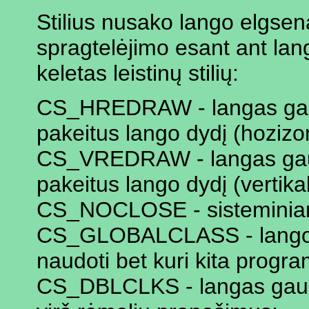
Stilius nusako lango elgseną
spragtelėjimo esant ant lan
keletas leistinų stilių:
CS_HREDRAW - langas ga
pakeitus lango dydį (hozizon
CS_VREDRAW - langas ga
pakeitus lango dydį (vertika
CS_NOCLOSE - sisteminiame
CS_GLOBALCLASS - lango kla
naudoti bet kuri kita progra
CS_DBLCLKS - langas gaus 