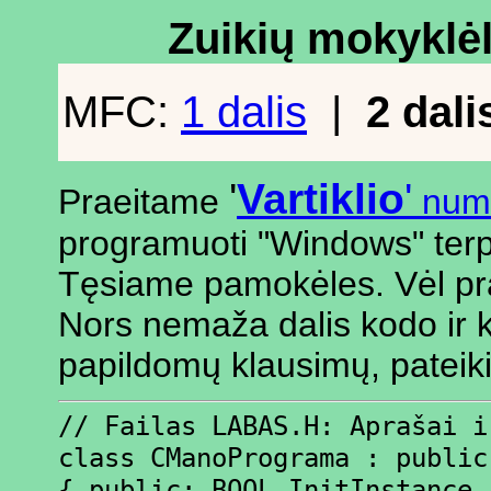
Zuikių mokyklėl
MFC:
1 dalis
|
2 dali
'
Vartiklio
'
Praeitame
nume
programuoti "Windows" ter
Tęsiame pamokėles. Vėl pr
Nors nemaža dalis kodo ir k
papildomų klausimų, pateiki
// Failas LABAS.H: Aprašai i
class CManoPrograma : public
{ public: BOOL InitInstance 