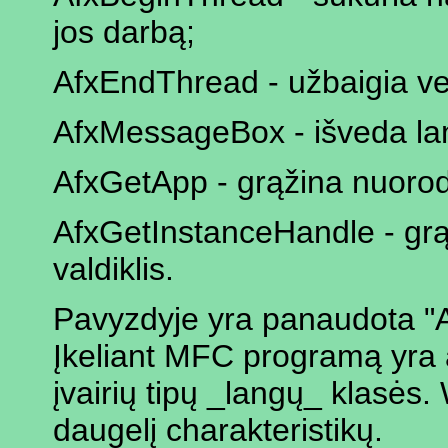
jos darbą;
AfxEndThread - užbaigia vei
AfxMessageBox - išveda lan
AfxGetApp - grąžina nuorod
AfxGetInstanceHandle - gr
valdiklis.
Pavyzdyje yra panaudota "A
Įkeliant MFC programą yra 
įvairių tipų _langų_ klasės
daugelį charakteristikų.