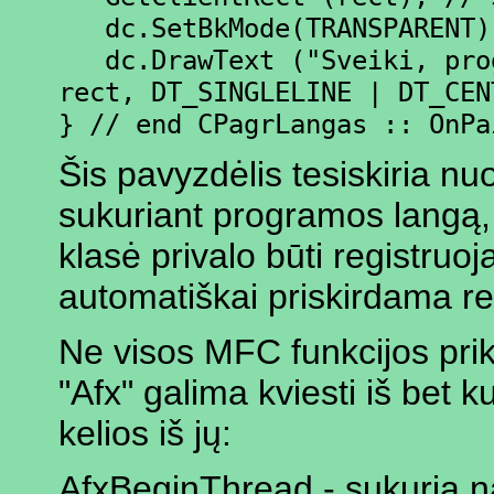
dc.SetBkMode(TRANSPARENT)
dc.DrawText ("Sveiki, prog
rect, DT_SINGLELINE | DT_CEN
} // end CPagrLangas :: OnPa
Šis pavyzdėlis tesiskiria nu
sukuriant programos langą, 
klasė privalo būti registru
automatiškai priskirdama re
Ne visos MFC funkcijos pri
"Afx" galima kviesti iš bet 
kelios iš jų:
AfxBeginThread - sukuria n