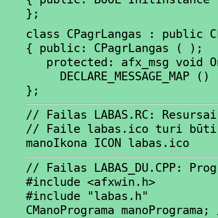
};
class CPagrLangas : public C
{ public: CPagrLangas ( );
protected: afx_msg void O
DECLARE_MESSAGE_MAP ()
};
// Failas LABAS.RC: Resursai
// Faile labas.ico turi būti
manoIkona ICON labas.ico
// Failas LABAS_DU.CPP: Prog
#include <afxwin.h>
#include "labas.h"
CManoPrograma manoPrograma; 