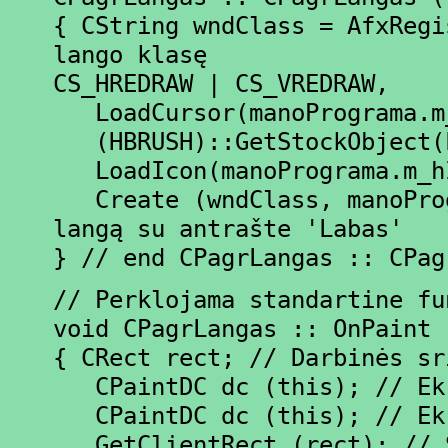
{ CString wndClass = AfxRegi
lango klasę
CS_HREDRAW | CS_VREDRAW,
LoadCursor(manoPrograma.m_
(HBRUSH)::GetStockObject(L
LoadIcon(manoPrograma.m_hI
Create (wndClass, manoProg
langą su antrašte 'Labas'
} // end CPagrLangas :: CPag
// Perklojama standartine fu
void CPagrLangas :: OnPaint 
{ CRect rect; // Darbinės sr
CPaintDC dc (this); // Ekr
CPaintDC dc (this); // Ekr
GetClientRect (rect); // S