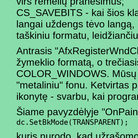
virš rėmelių pranešimus;
CS_SAVEBITS - kai šios klas
langai uždengs tėvo langą,
taškiniu formatu, leidžianči
Antrasis "AfxRegisterWndC
žymeklio formatą, o trečiasis
COLOR_WINDOWS. Mūsų pavy
"metaliniu" fonu. Ketvirtas
ikonytę - svarbu, kai progra
Šiame pavyzdėlyje "OnPaint"
dc.SetBkMode(TRANSPARENT);
kuris nurodo, kad užrašomo 