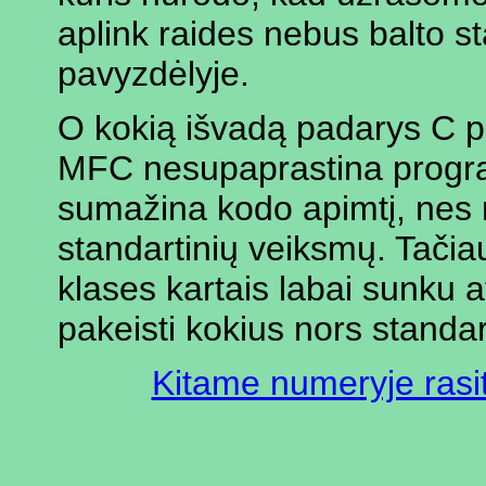
aplink raides nebus balto 
pavyzdėlyje.
O kokią išvadą padarys C p
MFC nesupaprastina program
sumažina kodo apimtį, nes ne
standartinių veiksmų. Tačia
klases kartais labai sunku ats
pakeisti kokius nors standa
Kitame numeryje rasit