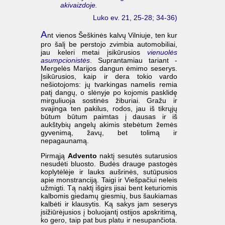
akivaizdoje.
Luko ev. 21, 25-28; 34-36)
A
nt vienos Šeškinės kalvų Vilniuje, ten kur
pro šalį be perstojo zvimbia automobiliai,
jau keleri metai įsikūrusios
vienuolės
asumpcionistės
. Suprantamiau tariant -
Mergelės Marijos dangun ėmimo seserys.
Įsikūrusios, kaip ir dera tokio vardo
nešiotojoms: jų tvarkingas namelis remia
patį dangų, o slėnyje po kojomis pasklidę
mirguliuoja sostinės žiburiai. Gražu ir
svajinga ten pakilus, rodos, jau iš tikrųjų
būtum būtum paimtas į dausas ir iš
aukštybių angelų akimis stebėtum žemės
gyvenimą, žavų, bet tolimą ir
nepagaunamą.
Pirmąją
Advento
naktį sesutės sutarusios
nesudėti bluosto. Budės drauge pastogės
koplytėlėje ir lauks aušrinės, sutūpusios
apie monstranciją. Taigi ir Viešpačiui neleis
užmigti. Tą naktį išgirs jisai bent keturiomis
kalbomis giedamų giesmių, bus šaukiamas
kalbėti ir klausytis. Ką sakys jam seserys
įsižiūrėjusios į boluojantį ostijos apskritimą,
ko gero, taip pat bus platu ir nesupančiota.