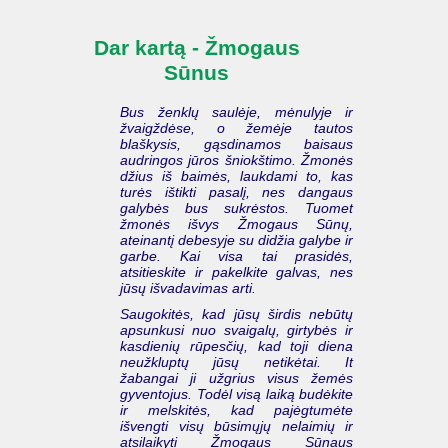
Dar kartą - Žmogaus
Sūnus
Bus ženklų saulėje, mėnulyje ir
žvaigždėse, o žemėje tautos
blaškysis, gąsdinamos baisaus
audringos jūros šniokštimo. Žmonės
džius iš baimės, laukdami to, kas
turės ištikti pasalį, nes dangaus
galybės bus sukrėstos. Tuomet
žmonės išvys Žmogaus Sūnų,
ateinantį debesyje su didžia galybe ir
garbe. Kai visa tai prasidės,
atsitieskite ir pakelkite galvas, nes
jūsų išvadavimas arti.
Saugokitės, kad jūsų širdis nebūtų
apsunkusi nuo svaigalų, girtybės ir
kasdienių rūpesčių, kad toji diena
neužkluptų jūsų netikėtai. It
žabangai ji užgrius visus žemės
gyventojus. Todėl visą laiką budėkite
ir melskitės, kad pajėgtumėte
išvengti visų būsimųjų nelaimių ir
atsilaikyti Žmogaus Sūnaus