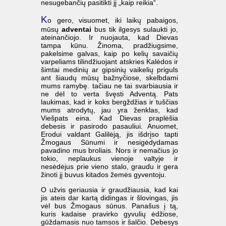
nesugebančių pasitikti jį „kaip reikia“.
K
o gero, visuomet, iki laikų pabaigos,
mūsų
adventai
bus tik ilgesys sulaukti jo,
ateinančiojo. Ir nuojauta, kad Dievas
tampa kūnu. Žinoma, pradžiugsime,
pakelsime galvas, kaip po kelių savaičių
varpeliams tilindžiuojant atskries Kalėdos ir
šimtai medinių ar gipsinių vaikelių priguls
ant šiaudų mūsų bažnyčiose, skelbdami
mums ramybę. tačiau ne tai svarbiausia ir
ne dėl to verta švęsti Adventą. Pats
laukimas, kad ir koks bergždžias ir tuščias
mums atrodytų, jau yra ženklas, kad
Viešpats eina. Kad Dievas praplėšia
debesis ir pasirodo pasauliui. Anuomet,
Erodui valdant Galilėją, jis išdrįso tapti
Žmogaus Sūnumi ir nesigėdydamas
pavadino mus broliais. Nors ir nemačius jo
tokio, neplaukus vienoje valtyje ir
nesėdėjus prie vieno stalo, graudu ir gera
žinoti jį buvus kitados žemės gyventoju.
O užvis geriausia ir graudžiausia, kad kai
jis ateis dar kartą didingas ir šlovingas, jis
vėl bus Žmogaus sūnus. Panašus į tą,
kuris kadaise pravirko gyvulių ėdžiose,
gūždamasis nuo tamsos ir šalčio. Debesys