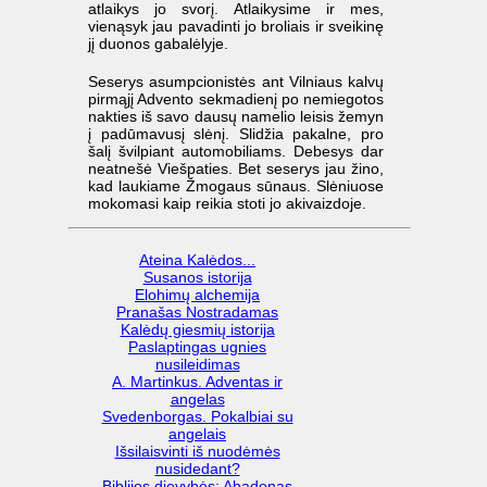
atlaikys jo svorį. Atlaikysime ir mes,
vienąsyk jau pavadinti jo broliais ir sveikinę
jį duonos gabalėlyje.
Seserys asumpcionistės ant Vilniaus kalvų
pirmąjį Advento sekmadienį po nemiegotos
nakties iš savo dausų namelio leisis žemyn
į padūmavusį slėnį. Slidžia pakalne, pro
šalį švilpiant automobiliams. Debesys dar
neatnešė Viešpaties. Bet seserys jau žino,
kad laukiame Žmogaus sūnaus. Slėniuose
mokomasi kaip reikia stoti jo akivaizdoje.
Ateina Kalėdos...
Susanos istorija
Elohimų alchemija
Pranašas Nostradamas
Kalėdų giesmių istorija
Paslaptingas ugnies
nusileidimas
A. Martinkus. Adventas ir
angelas
Svedenborgas. Pokalbiai su
angelais
Išsilaisvinti iš nuodėmės
nusidedant?
Biblijos dievybės: Abadonas