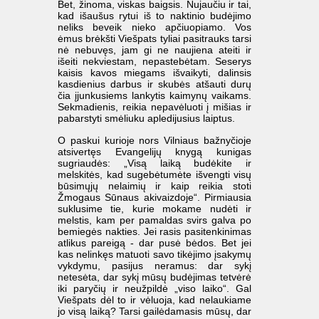
Bet, žinoma, viskas baigsis. Nujaučiu ir tai,
kad išaušus rytui iš to naktinio budėjimo
neliks beveik nieko apčiuopiamo. Vos
ėmus brėkšti Viešpats tyliai pasitrauks tarsi
nė nebuvęs, jam gi ne naujiena ateiti ir
išeiti nekviestam, nepastebėtam. Seserys
kaisis kavos miegams išvaikyti, dalinsis
kasdienius darbus ir skubės atšauti durų
čia įjunkusiems lankytis kaimynų vaikams.
Sekmadienis, reikia nepavėluoti į mišias ir
pabarstyti smėliuku apledijusius laiptus.
O paskui kurioje nors Vilniaus bažnyčioje
atsivertęs Evangelijų knygą kunigas
sugriaudės: „Visą laiką budėkite ir
melskitės, kad sugebėtumėte išvengti visų
būsimųjų nelaimių ir kaip reikia stoti
Žmogaus Sūnaus akivaizdoje“. Pirmiausia
suklusime tie, kurie mokame nudėti ir
melstis, kam per pamaldas svirs galva po
bemiegės nakties. Jei rasis pasitenkinimas
atlikus pareigą - dar pusė bėdos. Bet jei
kas nelinkęs matuoti savo tikėjimo įsakymų
vykdymu, pasijus neramus: dar sykį
netesėta, dar sykį mūsų budėjimas tetvėrė
iki paryčių ir neužpildė „viso laiko“. Gal
Viešpats dėl to ir vėluoja, kad nelaukiame
jo visą laiką? Tarsi gailėdamasis mūsų, dar