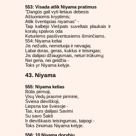
553: Visada atlik Niyama pratimus
"Dangūs gali vyti lietaus debesis
Aštuoniomis kryptimis;
Atlik šventąsias niyamas" -
Taip kalbėjo Viešpats suveltais plaukais ir
koralų spalvos oda
Keturiems pasišventusiems išminčiams.
554: Niyama keliai
Jis nežudo, nemeluoja ir nevagia;
Labai doras, geras, kuklus ir teisingas;
Jis dalijasi džiaugsmais, neturi trūkumų;
Nei geria, nei geidžia -
Toks yr Niyama kelyje.
43. Niyama
555: Niyama kelias
Būtis pirmoji,
Visų Vedų prasmė pirminė,
Šviesa dieviškoji,
Liepsna toe šviesoje -
Tas, kurs dalijasi Savimi
Su savo Šakti
Ir dieviškasis teisingumas, taipogi -
Toks žinomas Niyama kelyje.
556: 10 Niyama dorybių