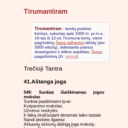
Tirumantiram
Tirumantiram
- tamilų poetinis
kūrinys, sukurtas apie 1000 m. pr.m.e.,
10-tas iš 12-os
Tirumurai
tomų, vieno
pagrindinių
Šaiva sidhantos
tekstų (per
3000 eilučių), išdėstantis įvairius
dvasingumo ir etikos aspektas,
Šyvos
pagarbinimą (žr.
>>>>>
).
Trečioji Tantra
41.Aštanga joga
549: Sunkiai išaiškinamas jogos
mokslas
Sunkiai paaiškinami tyrai -
Kvėpavimo mokslas.
Užvėrus noskyles
Ir laiką skaičiuojant deramais laiko tarpais
Nandi atskleis ilgainiui
Aštuonių skirsnių didingą joga mokslą -