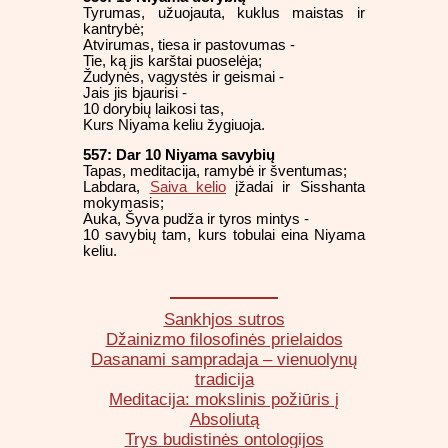
Tyrumas, užuojauta, kuklus maistas ir
kantrybė;
Atvirumas, tiesa ir pastovumas -
Tie, ką jis karštai puoselėja;
Žudynės, vagystės ir geismai -
Jais jis bjaurisi -
10 dorybių laikosi tas,
Kurs Niyama keliu žygiuoja.
557: Dar 10 Niyama savybių
Tapas, meditacija, ramybė ir šventumas;
Labdara,
Saiva kelio
įžadai ir Sisshanta
mokymasis;
Auka, Šyva pudža ir tyros mintys -
10 savybių tam, kurs tobulai eina Niyama
keliu.
Sankhjos sutros
Džainizmo filosofinės prielaidos
Dasanami sampradaja – vienuolynų
tradicija
Meditacija: mokslinis požiūris į
Absoliutą
Trys budistinės ontologijos