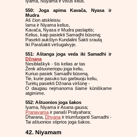
Iyama, Nuyama ir visus kitus.
550: Joga apima Kavača, Nyasa ir
Mudra
Aš čion atskleisiu
Iama ir Niyama kelius,
Kavača, Nyasa ir Mudra paslaptis;
Kelius, kaip pasiekti Samadhi būseną;
Pasekti aukštyn Kundalini Šakti srautą
Iki Parašakti viršugalvyje.
551: Aštanga joga veda iki Samadhi ir
Džnana
Nesiblaškyk - šis kelias ar tas
Ženk aštuoneriopu joga keliu,
Kuriuo pasiek Samadhi būseną.
Tie, kurie pasuko tuo garbiuoju keliu,
Turėtų pasiekti Džnana viršūnę -
O daugiau neįmanoma šiame kūniškame
atgimime.
552: Aštuonios joga šakos
Iyama, Niyama ir Asana gausa;
Pranayama
ir panaši Pratyahara;
Dharana,
Dhyana
ir triumfuojanti Samadhi -
Tai aštuonios stiprios joga šakos.
42. Niyamam