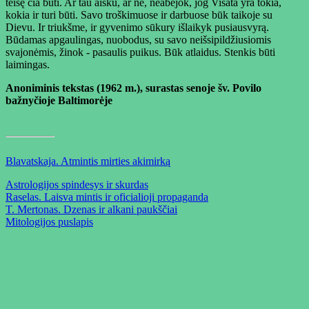
teisę čia būti. Ar tau aišku, ar ne, neabejok, jog Visata yra tokia,
kokia ir turi būti. Savo troškimuose ir darbuose būk taikoje su
Dievu. Ir triukšme, ir gyvenimo sūkury išlaikyk pusiausvyrą.
Būdamas apgaulingas, nuobodus, su savo neišsipildžiusiomis
svajonėmis, žinok - pasaulis puikus. Būk atlaidus. Stenkis būti
laimingas.
Anoniminis tekstas (1962 m.), surastas senoje šv. Povilo
bažnyčioje Baltimorėje
Blavatskaja. Atmintis mirties akimirką
Astrologijos spindesys ir skurdas
Raselas. Laisva mintis ir oficialioji propaganda
T. Mertonas. Dzenas ir alkani paukščiai
Mitologijos puslapis