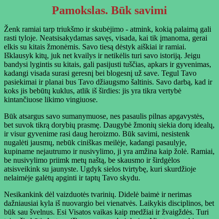
Pamokslas. Būk savimi
Ženk ramiai tarp triukšmo ir skubėjimo - atmink, kokią palaimą gali
rasti tyloje. Neatsisakydamas savęs, visada, kai tik įmanoma, gerai
elkis su kitais žmonėmis. Savo tiesą dėstyk aiškiai ir ramiai.
Išklausyk kitų, juk net kvailys ir netikėlis turi savo istoriją. Jeigu
bandysi lygintis su kitais, gali pasijusti tuščias, apkars ir gyvenimas,
kadangi visada surasi geresnį bei blogesnį už save. Tegul Tavo
pasiekimai ir planai bus Tavo džiaugsmo šaltinis. Savo darbą, kad ir
koks jis bebūtų kuklus, atlik iš širdies: jis yra tikra vertybė
kintančiuose likimo vingiuose.
Būk atsargus savo sumanymuose, nes pasaulis pilnas apgavystės,
bet suvok tikrą dorybių prasmę. Daugybė žmonių siekia dorų idealų,
ir visur gyvenime rasi daug heroizmo. Būk savimi, nesistenk
nugalėti jausmų, nebūk ciniškas meilėje, kadangi pasaulyje,
kupiname nejautrumo ir nusivylimo, ji yra amžina kaip žolė. Ramiai,
be nusivylimo priimk metų naštą, be skausmo ir širdgėlos
atsisveikink su jaunyste. Ugdyk sielos tvirtybę, kuri skurdžioje
nelaimėje galėtų apginti ir taptų Tavo skydu.
Nesikankink dėl vaizduotės tvarinių. Didelė baimė ir nerimas
dažniausiai kyla iš nuovargio bei vienatvės. Laikykis disciplinos, bet
būk sau švelnus. Esi Visatos vaikas kaip medžiai ir žvaigždės. Turi