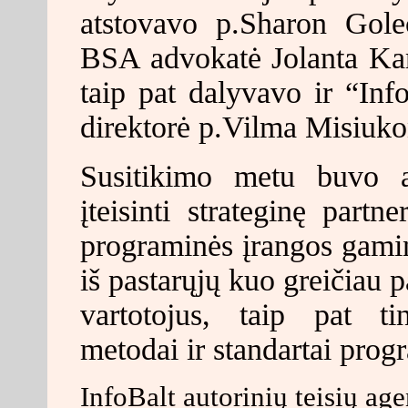
atstovavo p.Sharon Golec
BSA advokatė Jolanta Kam
taip pat dalyvavo ir “Info
direktorė p.Vilma Misiuko
Susitikimo metu buvo a
įteisinti strateginę partn
programinės įrangos gamin
iš pastarųjų kuo greičiau 
vartotojus, taip pat ti
metodai ir standartai prog
InfoBalt autorinių teisių age