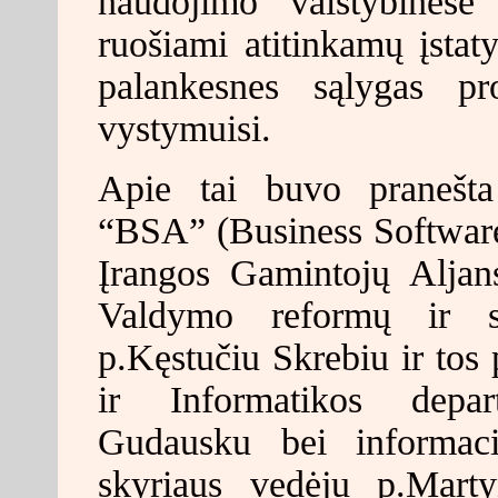
naudojimo valstybinėse 
ruošiami atitinkamų įstat
palankesnes sąlygas pro
vystymuisi.
Apie tai buvo pranešta
“BSA” (Business Software
Įrangos Gamintojų Aljan
Valdymo reformų ir sa
p.Kęstučiu Skrebiu ir tos 
ir Informatikos depa
Gudausku bei informacij
skyriaus vedėju p.Mart