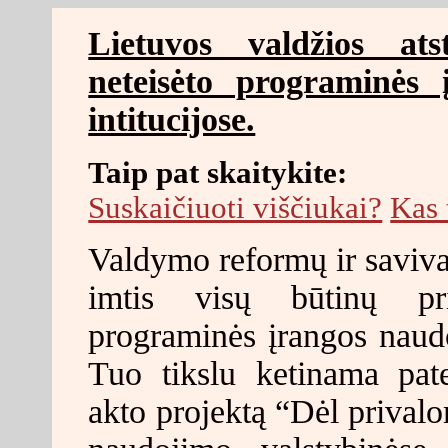
Lietuvos valdžios ats
neteisėto programinės 
intitucijose.
Taip pat skaitykite:
Suskaičiuoti viščiukai?
Kas 
Valdymo reformų ir savival
imtis visų būtinų pri
programinės įrangos naudo
Tuo tikslu ketinama pate
akto projektą “Dėl prival