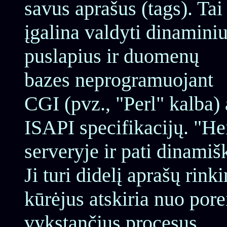
savus aprašus (tags). Tai
įgalina valdyti dinamini
puslapius ir duomenų
bazes neprogramuojant
CGI (pvz., "Perl" kalba) 
ISAPI specifikacijų. "
serveryje ir pati dinam
Ji turi didelį aprašų ri
kūrėjus atskiria nuo pore
vykstančius procesus.