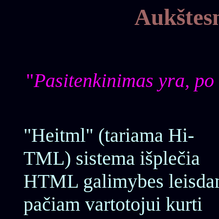
Aukštes
"
Pasitenkinimas yra, po 
"Heitml" (tariama Hi-
TML) sistema išplečia
HTML galimybes leisd
pačiam vartotojui kurti