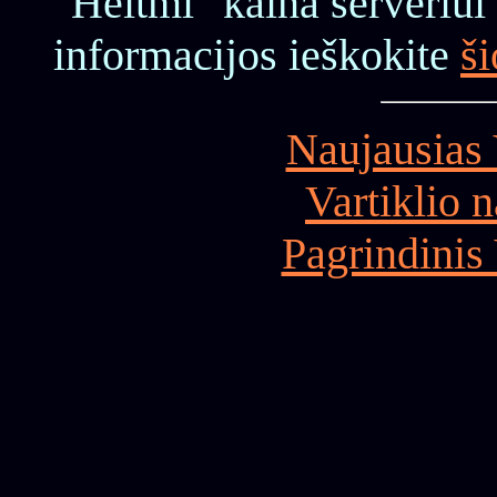
"Heitml" kaina serveriui
informacijos ieškokite
š
Naujausias 
Vartiklio 
Pagrindinis 