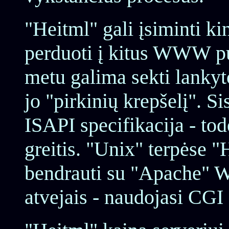
"Heitml" gali įsiminti ki
perduoti į kitus WWW pus
metu galima sekti lankyto
jo "pirkinių krepšelį". S
ISAPI specifikacija - tod
greitis. "Unix" terpėse "H
bendrauti su "Apache" W
atvejais - naudojasi CGI 