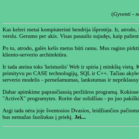
(
Gyventi - n
Kas keleri metai kompiuterinė bendrija išprotėja. Ir, atrodo,
verslu. Gerumo per akis. Visas pasaulis sujudęs, kaip paliesta
Po to, atrodo, galės kelis metus būti ramu. Mus ragino pirkt
kliento-serverio architektūra.
Ir tada ateina toks 'keistuolis' Web ir spiria į minkštą viet
primityvu po CASE technologijų, SQL ir C++. Tačiau akylesni 
serverio modelis - pernešamumas, lankstumas ir nepriklausy
Dabar apimkime paprasčiausią peržiūros programą. Kokiose ti
"ActiveX" programytes. Rorite dar solidžiau - po juo pakiški
Argi tada nėra joje šventosios Dvasios, leidžiančios pačioms 
bus nemažas šuoliukas į priekį.
Jei...