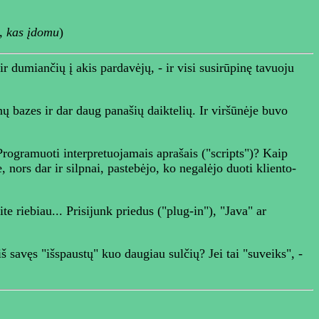
ą, kas įdomu
)
ir dumiančių į akis pardavėjų, - ir visi susirūpinę tavuoju
ų bazes ir dar daug panašių daiktelių. Ir viršūnėje buvo
 Programuoti interpretuojamais aprašais ("scripts")? Kaip
nors dar ir silpnai, pastebėjo, ko negalėjo duoti kliento-
riebiau... Prisijunk priedus ("plug-in"), "Java" ar
š savęs "išspaustų" kuo daugiau sulčių? Jei tai "suveiks", -