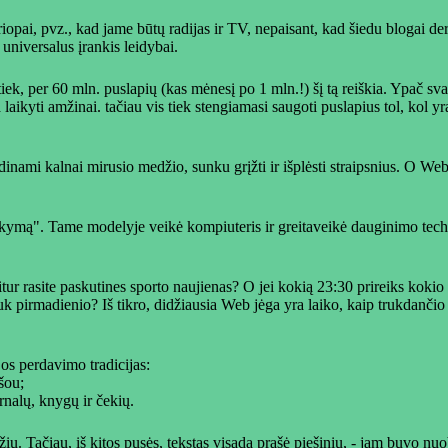
iopai, pvz., kad jame būtų radijas ir TV, nepaisant, kad šiedu blogai de
universalus įrankis leidybai.
istiek, per 60 mln. puslapių (kas mėnesį po 1 mln.!) šį tą reiškia. Ypač s
 laikyti amžinai. tačiau vis tiek stengiamasi saugoti puslapius tol, kol 
inami kalnai mirusio medžio, sunku grįžti ir išplėsti straipsnius. O Web 
kymą". Tame modelyje veikė kompiuteris ir greitaveikė dauginimo techni
itur rasite paskutines sporto naujienas? O jei kokią 23:30 prireiks koki
 gi juk pirmadienio? Iš tikro, didžiausia Web jėga yra laiko, kaip trukda
jos perdavimo tradicijas:
 šou;
rnalų, knygų ir čekių.
džių. Tačiau, iš kitos pusės, tekstas visada prašė piešinių, - jam buvo n