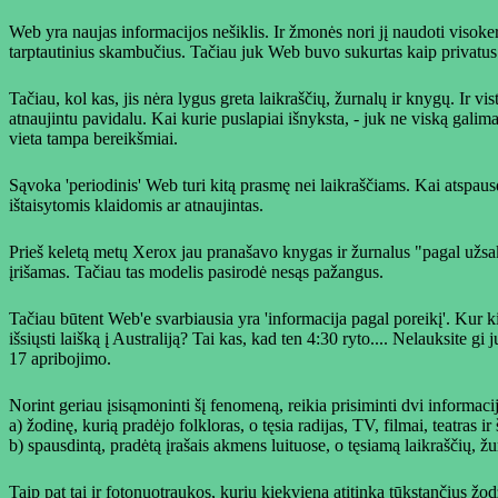
Web yra naujas informacijos nešiklis. Ir žmonės nori jį naudoti visoker
tarptautinius skambučius. Tačiau juk Web buvo sukurtas kaip privatus 
Tačiau, kol kas, jis nėra lygus greta laikraščių, žurnalų ir knygų. Ir v
atnaujintu pavidalu. Kai kurie puslapiai išnyksta, - juk ne viską galima
vieta tampa bereikšmiai.
Sąvoka 'periodinis' Web turi kitą prasmę nei laikraščiams. Kai atspausd
ištaisytomis klaidomis ar atnaujintas.
Prieš keletą metų Xerox jau pranašavo knygas ir žurnalus "pagal užsa
įrišamas. Tačiau tas modelis pasirodė nesąs pažangus.
Tačiau būtent Web'e svarbiausia yra 'informacija pagal poreikį'. Kur k
išsiųsti laišką į Australiją? Tai kas, kad ten 4:30 ryto.... Nelauksite
17 apribojimo.
Norint geriau įsisąmoninti šį fenomeną, reikia prisiminti dvi informaci
a) žodinę, kurią pradėjo folkloras, o tęsia radijas, TV, filmai, teatras ir
b) spausdintą, pradėtą įrašais akmens luituose, o tęsiamą laikraščių, žu
Taip pat tai ir fotonuotraukos, kurių kiekviena atitinka tūkstančius žo