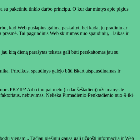
ra su paketiniu tinklo darbo principu. O kur dar mintys apie pigius
varbu, kad Web puslapius galima paskaityti bet kada, jų pradiniu ar
yra prasmė. Tai pagrindinis Web skirtumas nuo spaudinių, - laikas ir
jau kitą dieną parašytas tekstas gali būti perskaitomas jau su
ka. Prireikus, spaudinys galėjo būti iškart atspausdinamas ir
o nors PKZIP? Arba tuo pat metu (ir dar šeštadienį) užsimanysite
nčio faktoriaus, nebuvimas. Nelieka Pirmadienio-Penktadienio nuo-9-iki-
uobodu vienam... Tačiau piešinių gausa gali užgošti informaciją ir Web