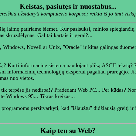
Keistas, pasiutęs ir nuostabus...
ereiškia užsidaryti kompiuterio korpuse; reikia iš jo imti visk
 šią laimę patiriame šiemet. Kur pasisuksi, minios spiegiančių 
s skruzdėlynas. Gal tai kartais ir gerai?...
i, Windows, Novell ar Unix, "Oracle" ir kitas galingas duomen
ą. Ką? Kurti informacinę sistemą naudojant pliką ASCII tekstą?
informacinių technologijų ekspertai pagaliau praregėjo. Jie, 
mas nuo vietos.
k terpėse jis nedirba!? Pradedant Web PC... Per kūdas? Norite 
te Windows 95... Tikras kreizas...
programoms persitvarkyti, kad "išlaužtų" didžiausią greitį ir i
Kaip ten su Web?