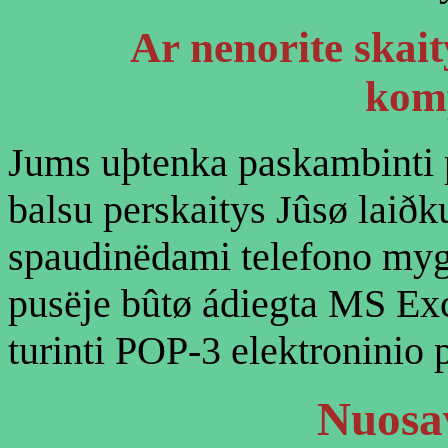
Ar
nenorite skait
kom
Jums uþtenka paskambinti p
balsu perskaitys Jûsø laið
spaudinëdami telefono mygt
pusëje bûtø ádiegta MS Exc
turinti POP-3 elektroninio p
Nuosa