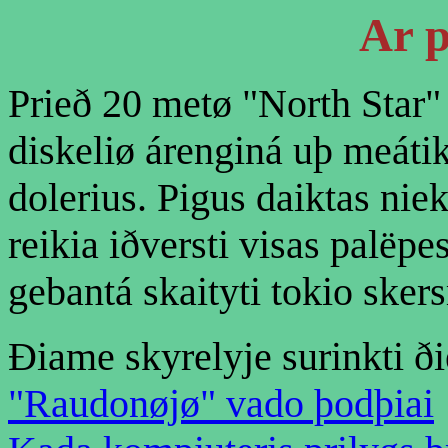
Ar p
Prieð 20 metø "North Star"
diskeliø árenginá uþ meátik
dolerius. Pigus daiktas nie
reikia iðversti visas palëp
gebantá skaityti tokio sker
Ðiame skyrelyje surinkti ði
"Raudonøjø" vado þodþiai