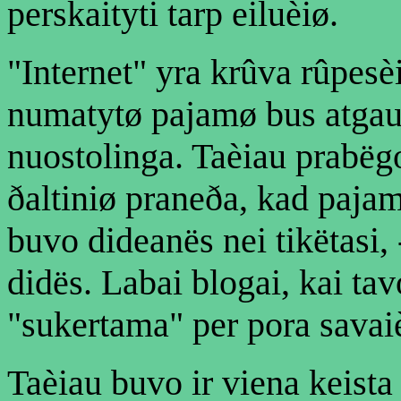
perskaityti tarp eiluèiø.
"Internet" yra krûva rûpesèiø
numatytø pajamø bus atgau
nuostolinga. Taèiau prabëgo
ðaltiniø praneða, kad paja
buvo dideanës nei tikëtasi, 
didës. Labai blogai, kai ta
"sukertama" per pora savai
Taèiau buvo ir viena keist