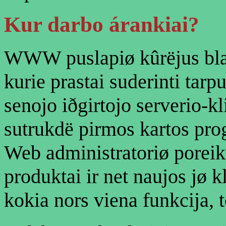
Kur
darbo árankiai?
WWW puslapiø kûrëjus blað
kurie prastai suderinti tar
senojo iðgirtojo serverio-k
sutrukdë pirmos kartos pr
Web administratoriø poreik
produktai ir net naujos jø k
kokia nors viena funkcija, t