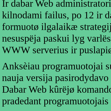
Ir dabar Web administratoria
kilnodami failus, po 12 ir 
formuotø ilgalaikæ strategij
nesuspëja paskui lyg varlës
WWW serverius ir puslapiø
Anksèiau programuotojai s
nauja versija pasirodydavo 
Dabar Web kûrëjø komandos 
pradedant programuotojais 