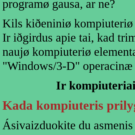
programø gausa, ar ne?
Kils kiðeniniø kompiuteri
Ir iðgirdus apie tai, kad tr
naujø kompiuteriø elementa
"Windows/3-D" operacinæ 
Ir kompiuteriai
Kada
kompiuteris pril
Ásivaizduokite du asmenis p