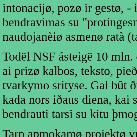
intonacijø, pozø ir gestø, - 
bendravimas su "protingesn
naudojanèiø asmenø ratà (ta
Todël NSF ásteigë 10 mln
ai prizø kalbos, teksto, pie
tvarkymo srityse. Gal bût ð
kada nors iðaus diena, kai
bendrauti tarsi su kitu þmo
Tarp apmokamø projektø yr