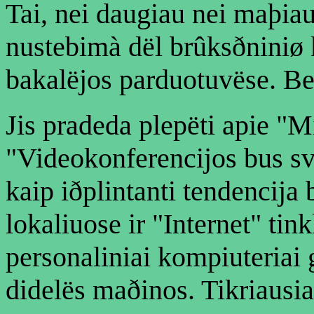
Tai, nei daugiau nei maþi
nustebimà dël brûksðniniø
bakalëjos parduotuvëse. Be
Jis pradeda plepëti apie "M
"Videokonferencijos bus sva
kaip iðplintanti tendencija
lokaliuose ir "Internet" tink
personaliniai kompiuteriai 
didelës maðinos. Tikriausia