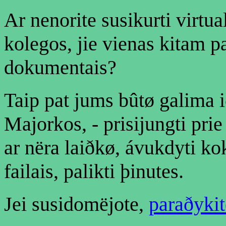
Ar nenorite susikurti virtua
kolegos, jie vienas kitam pa
dokumentais?
Taip pat jums bûtø galima i
Majorkos, - prisijungti prie
ar nëra laiðkø, ávukdyti ko
failais, palikti þinutes.
Jei susidomëjote,
paraðykit