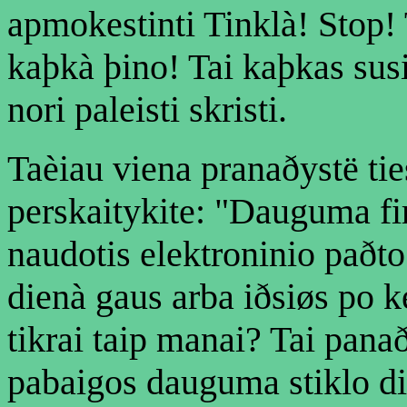
apmokestinti Tinklà! Stop! 
kaþkà þino! Tai kaþkas susi
nori paleisti skristi.
Taèiau viena pranaðystë tie
perskaitykite: "Dauguma fi
naudotis elektroninio paðto
dienà gaus arba iðsiøs po ke
tikrai taip manai? Tai pan
pabaigos dauguma stiklo dir