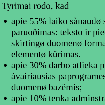
Tyrimai rodo, kad
apie 55% laiko sànaudø 
paruoðimas: teksto ir pi
skirtingø duomenø forma
elementø kûrimas.
apie 30% darbo atlieka 
ávairiausias paprogrames
duomenø bazëmis;
apie 10% tenka adminst