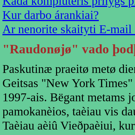
Kada kompiuteris prilygs 
Kur darbo árankiai?
Ar nenorite skaityti E-mai
"Raudonøjø"
vado þod
Paskutinæ praeitø metø die
Geitsas "New York Times" l
1997-ais. Bëgant metams jo
pamokanèios, taèiau vis da
Taèiau aèiû Vieðpaèiui, ku