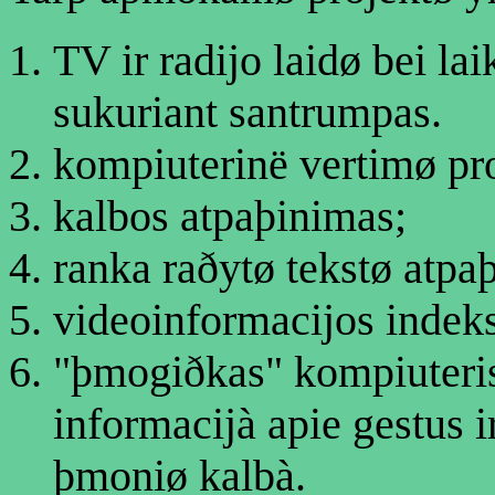
TV ir radijo laidø bei la
sukuriant santrumpas.
kompiuterinë vertimø pr
kalbos atpaþinimas;
ranka raðytø tekstø atpa
videoinformacijos indek
"þmogiðkas" kompiuteris,
informacijà apie gestus ir
þmoniø kalbà.