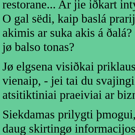
restorane... Ar jie iðkart in
O gal sëdi, kaip baslá prari
akimis ar suka akis á ðalá?
jø balso tonas?
Jø elgsena visiðkai priklau
vienaip, - jei tai du svajingi
atsitiktiniai praeiviai ar biz
Siekdamas prilygti þmogui, 
daug skirtingø informacijos