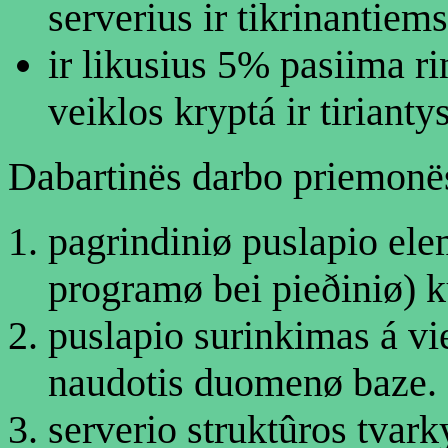
serverius ir tikrinantiem
ir likusius 5% pasiima ri
veiklos kryptá ir tiriant
Dabartinës darbo priemonës 
pagrindiniø puslapio ele
programø bei pieðiniø) 
puslapio surinkimas á v
naudotis duomenø baze.
serverio struktûros tvar