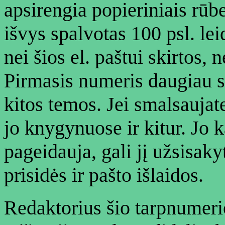
apsirengia popieriniais rūbe
išvys spalvotas 100 psl. le
nei šios el. paštui skirtos
Pirmasis numeris daugiau sk
kitos temos. Jei smalsaujate
jo knygynuose ir kitur. Jo k
pageidauja, gali jį užsisakyt
prisidės ir pašto išlaidos.
Redaktorius šio tarpnumeri