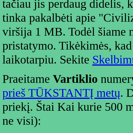
tačiau jis perdaug didelis, k
tinka pakalbėti apie "Civili
viršija 1 MB. Todėl šiame 
pristatymo. Tikėkimės, kad 
laikotarpiu. Sekite
Skelbimų
Praeitame
Vartiklio
numery
prieš TŪKSTANTĮ metų
. 
priekį. Štai Kai kurie 500 
ne visi):