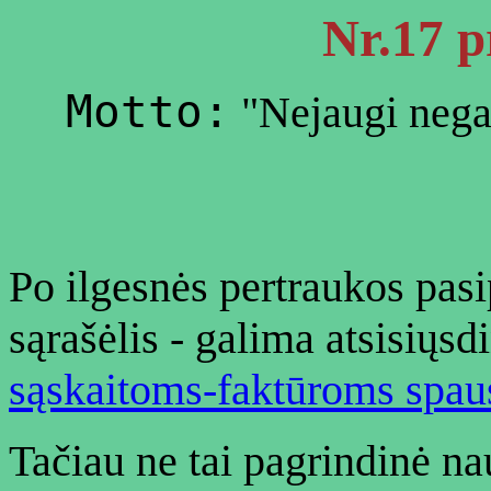
Nr.17 p
Motto:
"Nejaugi negan
Po ilgesnės pertraukos pas
sąrašėlis - galima atsisiųsd
sąskaitoms-faktūroms spau
Tačiau ne tai pagrindinė na