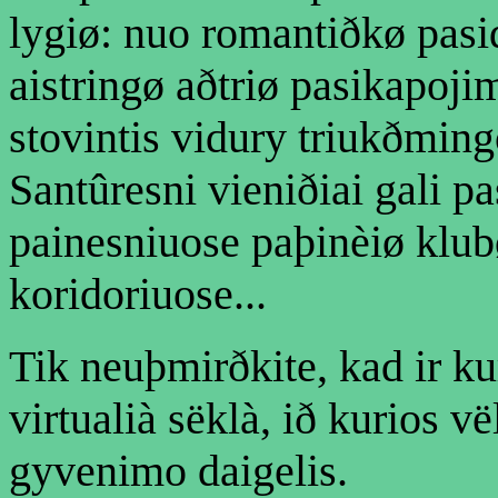
lygiø: nuo romantiðkø pas
aistringø aðtriø pasikapojim
stovintis vidury triukðmin
Santûresni vieniðiai gali p
painesniuose paþinèiø klub
koridoriuose...
Tik neuþmirðkite, kad ir ku
virtualià sëklà, ið kurios v
gyvenimo daigelis.