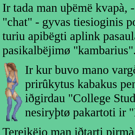
Ir tada man uþëmë kvapà, -
"chat" - gyvas tiesioginis po
turiu apibëgti aplink pasa
pasikalbëjimø "kambarius"
Ir kur buvo mano vargð
prirûkytus kabakus pen
iðgirdau "College Stud
nesiryþtø pakartoti ir 
Tereikëjo man iðtarti pirmà 