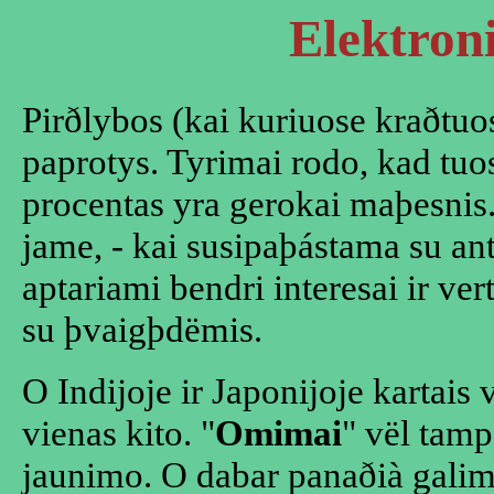
Elektron
Pirðlybos (kai kuriuose kraðtuos
paprotys. Tyrimai rodo, kad tu
procentas yra gerokai maþesnis.
jame, - kai susipaþástama su ant
aptariami bendri interesai ir ver
su þvaigþdëmis.
O Indijoje ir Japonijoje kartais
vienas kito. "
Omimai
" vël tamp
jaunimo. O dabar panaðià gali