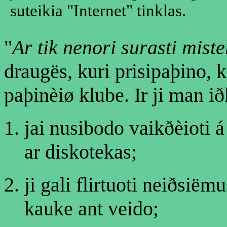
suteikia "Internet" tinklas.
"
Ar tik nenori surasti mist
draugës, kuri prisipaþino, 
paþinèiø klube. Ir ji man ið
jai nusibodo vaikðèioti 
ar diskotekas;
ji gali flirtuoti neiðsië
kauke ant veido;