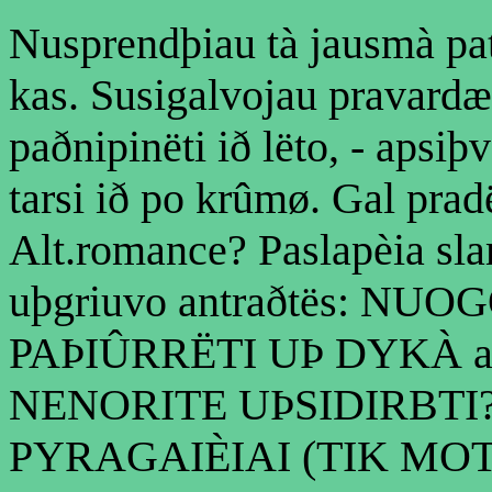
Nusprendþiau tà jausmà pati
kas. Susigalvojau pravardæ,
paðnipinëti ið lëto, - apsi
tarsi ið po krûmø. Gal pra
Alt.romance? Paslapèia sla
uþgriuvo antraðtës: N
PAÞIÛRRËTI UÞ DYKÀ a
NENORITE UÞSIDIRBTI? 
PYRAGAIÈIAI (TIK MOT