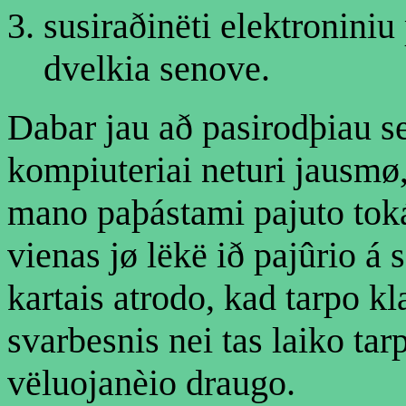
susiraðinëti elektroniniu
dvelkia senove.
Dabar jau að pasirodþiau 
kompiuteriai neturi jausmø, 
mano paþástami pajuto to
vienas jø lëkë ið pajûrio á 
kartais atrodo, kad tarpo 
svarbesnis nei tas laiko tar
vëluojanèio draugo.