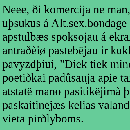
Neee, ði komercija ne man,
uþsukus á Alt.sex.bondage 
apstulbæs spoksojau á ekran
antraðèiø pastebëjau ir kuk
pavyzdþiui, "Ðiek tiek min
poetiðkai padûsauja apie tai
atstatë mano pasitikëjimà 
paskaitinëjæs kelias valan
vieta pirðlyboms.