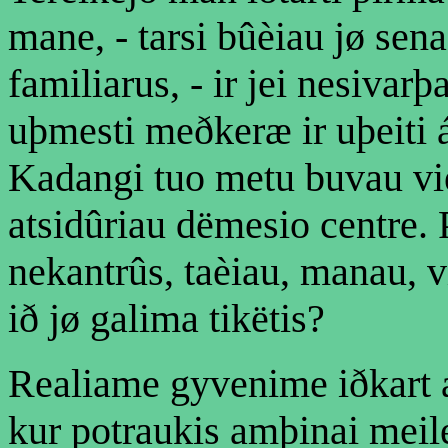
mane, - tarsi bûèiau jø sena
familiarus, - ir jei nesivar
uþmesti meðkeræ ir uþeiti 
Kadangi tuo metu buvau vie
atsidûriau dëmesio centre. 
nekantrûs, taèiau, manau, v
ið jø galima tikëtis?
Realiame gyvenime iðkart ats
kur potraukis amþinai meile