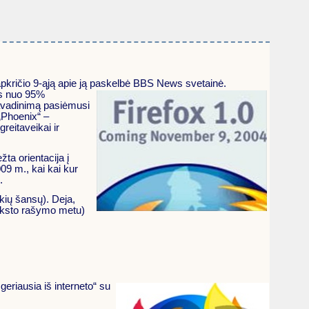
lapkričio 9-ąją apie ją paskelbė BBS News svetainė.
as nuo 95%
pavadinimą pasiėmusi
 „Phoenix“ –
reitaveikai ir
ta orientacija į
09 m., kai kai kur
.
okių šansų). Deja,
 teksto rašymo metu)
geriausia iš interneto“ su