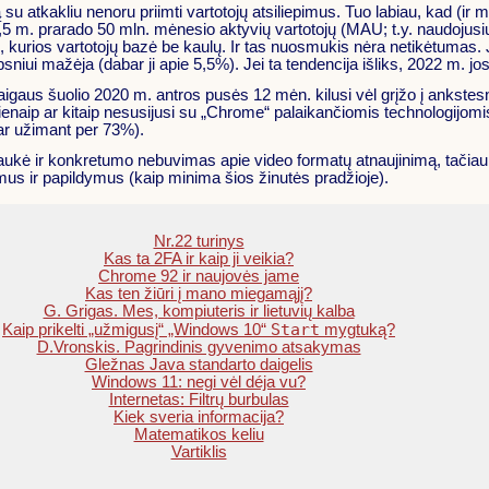
u atkakliu nenoru priimti vartotojų atsiliepimus. Tuo labiau, kad (ir mat
5 m. prarado 50 mln. mėnesio aktyvių vartotojų (MAU; t.y. naudojusių 
klei, kurios vartotojų bazė be kaulų. Ir tas nuosmukis nėra netikėtumas
ipsniui mažėja (dabar ji apie 5,5%). Jei ta tendencija išliks, 2022 m. jo
taigaus šuolio 2020 m. antros pusės 12 mėn. kilusi vėl grįžo į ankstesn
, vienaip ar kitaip nesusijusi su „Chrome“ palaikančiomis technologijom
ar užimant per 73%).
laukė ir konkretumo nebuvimas apie video formatų atnaujinimą, tačiau
imus ir papildymus (kaip minima šios žinutės pradžioje).
Nr.22 turinys
Kas ta 2FA ir kaip ji veikia?
Chrome 92 ir naujovės jame
Kas ten žiūri į mano miegamąjį?
G. Grigas. Mes, kompiuteris ir lietuvių kalba
Start
Kaip prikelti „užmigusį“ „Windows 10“
mygtuką?
D.Vronskis. Pagrindinis gyvenimo atsakymas
Gležnas Java standarto daigelis
Windows 11: negi vėl déja vu?
Internetas: Filtrų burbulas
Kiek sveria informacija?
Matematikos keliu
Vartiklis