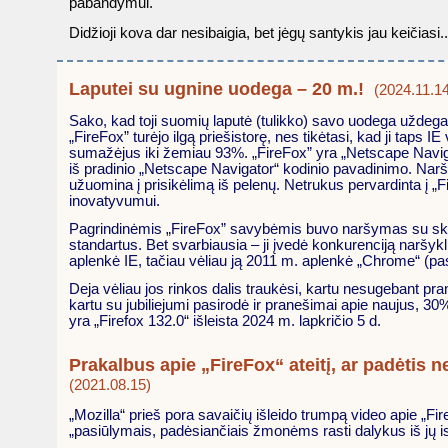
pabandymui.
Didžioji kova dar nesibaigia, bet jėgų santykis jau keičiasi..
Laputei su ugnine uodega – 20 m.!
(2024.11.1
Sako, kad toji suomių laputė (tulikko) savo uodega uždega 
„FireFox” turėjo ilgą priešistorę, nes tikėtasi, kad ji taps IE
sumažėjus iki žemiau 93%. „FireFox” yra „Netscape Naviga
iš pradinio „Netscape Navigator“ kodinio pavadinimo. Naršyk
užuomina į prisikėlimą iš pelenų. Netrukus pervardinta į „Fir
inovatyvumui.
Pagrindinėmis „FireFox” savybėmis buvo naršymas su skirtuk
standartus. Bet svarbiausia – ji įvedė konkurenciją naršyk
aplenkė IE, tačiau vėliau ją 2011 m. aplenkė „Chrome“ (pasi
Deja vėliau jos rinkos dalis traukėsi, kartu nesugebant prani
kartu su jubiliejumi pasirodė ir pranešimai apie naujus, 30
yra „Firefox 132.0“ išleista 2024 m. lapkričio 5 d.
Prakalbus apie „FireFox“ ateitį, ar padėtis 
(2021.08.15)
„Mozilla“ prieš pora savaičių išleido trumpą video apie „Fir
„pasiūlymais, padėsiančiais žmonėms rasti dalykus iš jų istor