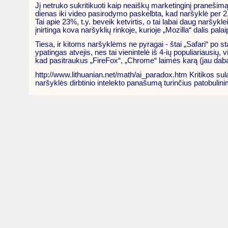
Jį netruko sukritikuoti kaip neaiškų marketinginį pranešimą s
dienas iki video pasirodymo paskelbta, kad naršyklė per 2,
Tai apie 23%, t.y. beveik ketvirtis, o tai labai daug naršy
įnirtinga kova naršyklių rinkoje, kurioje „Mozilla“ dalis pala
Tiesa, ir kitoms naršyklėms ne pyragai - štai „Safari“ po s
ypatingas atvejis, nes tai vienintelė iš 4-ių populiariausių
kad pasitraukus „FireFox“, „Chrome“ laimės karą (jau dab
http://www.lithuanian.net/math/ai_paradox.htm Kritikos su
naršyklės dirbtinio intelekto panašumą turinčius patobulin