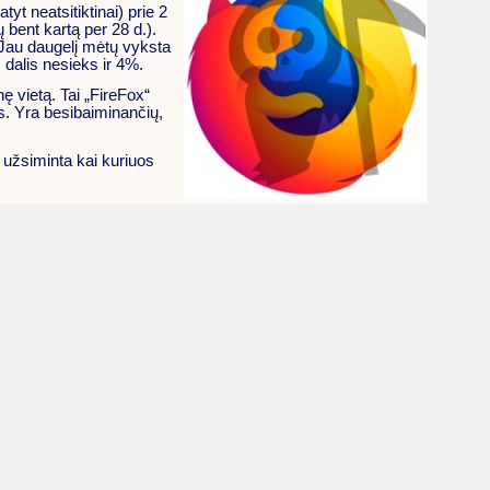
yt neatsitiktinai) prie 2
bent kartą per 28 d.).
. Jau daugelį mėtų vyksta
s dalis nesieks ir 4%.
ę vietą. Tai „FireFox“
is. Yra besibaiminančių,
 užsiminta kai kuriuos