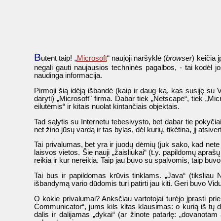
B
ūtent taip! „
Microsoft
“ naujoji naršyklė (
browser
) keičia 
negali gauti naujausios techninės pagalbos, - tai kodėl j
naudinga informacija.
Pirmoji šią idėją išbandė (kaip ir daug ką, kas susiję su Vo
daryti) „Microsoft" firma. Dabar tiek „Netscape“, tiek „Mi
eilutėmis“ ir kitais nuolat kintančiais objektais.
Tad sąlytis su Internetu tebesivysto, bet dabar tie pokyčia
net žino jūsų vardą ir tas bylas, dėl kurių, tikėtina, jį atsiver
Tai privalumas, bet yra ir juodų dėmių (juk sako, kad nete 
laisvos vietos. Šie nauji „žaisliukai“ (t.y. papildomų apraš
reikia ir kur nereikia. Taip jau buvo su spalvomis, taip bu
Tai bus ir papildomas krūvis tinklams. „Java“ (tiksliau
išbandymą vario dūdomis turi patirti jau kiti. Geri buvo Vi
O kokie privalumai? Anksčiau vartotojai turėjo įprasti pri
Communicator“, jums kils kitas klausimas: o kurią iš tų dvi
dalis ir dalijamas „dykai“ (ar žinote patarlę: „dovanotam 