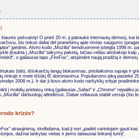
.
4)
šiaurės pašvaistę! O prieš 20 m. ji patraukė internautų dėmesį, kai 
 varžovu, šio rinkos daliai
dėl pranešimų apie rimtas saugumo sprag
tor“ įpėdinis. Atviro kodo „Mozilla“ bendruomenė įsteigta 1998 m. 
lė įtraukta į „Mozilla“ taikymų paketą, tačiau vėliau atsišakojo kaip
ebird“, o galiausiai tapo „FireFox”, atspindint naują pradžią ir dėmesį g
ais (tab), iššokančių langų blokavimas, prisitaikoma sąsaja ir griež
lių rinkoje ir metė iššūkį IE dominavimui. Populiarumo piką pasiekė 20
rodęs 2008 m.). Ir dar ji buvo atviro kodo naršyklių srityje pradininke
kti į mobilių prietaisų rinką (galiausiai „Safari“ ir „Chrome“ nepaliko j
% „Mozilla“ darbuotojų atleidimus. Dabar vėliausia stabili versija (šio
nerodo krizės?
eFox“ atnaujinimą, skelbdama, kad ji nori „padėti vartotojam gauti kas 
ijos, dažnai lankytas vietas ir jiems labiausiai tinkantį turinį“.