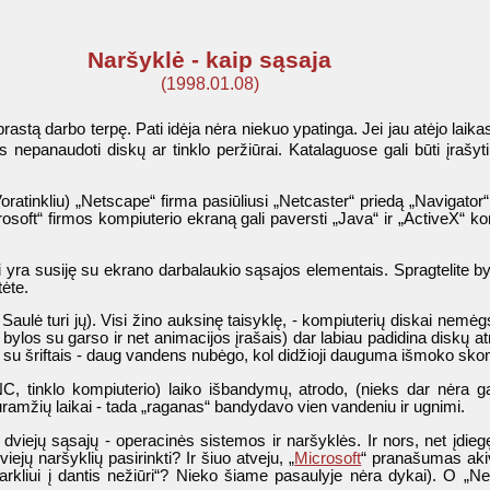
Naršyklė - kaip sąsaja
(1998.01.08)
įprastą darbo terpę. Pati idėja nėra niekuo ypatinga. Jei jau atėjo laika
os nepanaudoti diskų ar tinklo peržiūrai. Katalaguose gali būti įrašy
ratinkliu) „Netscape“ firma pasiūliusi „Netcaster“ priedą „Navigator“ 
crosoft“ firmos kompiuterio ekraną gali paversti „Java“ ir „ActiveX“ 
i yra susiję su ekrano darbalaukio sąsajos elementais. Spragtelite byl
tėte.
Saulė turi jų). Visi žino auksinę taisyklę, - kompiuterių diskai nemė
ų bylos su garso ir net animacijos įrašais) dar labiau padidina diskų atm
vo su šriftais - daug vandens nubėgo, kol didžioji dauguma išmoko skoni
 NC, tinklo kompiuterio) laiko išbandymų, atrodo, (nieks dar nėra g
duramžių laikai - tada „raganas“ bandydavo vien vandeniu ir ugnimi.
e dviejų sąsajų - operacinės sistemos ir naršyklės. Ir nors, net įdi
ejų naršyklių pasirinkti? Ir šiuo atveju, „
Microsoft
“ pranašumas akiv
arkliui į dantis nežiūri“? Nieko šiame pasaulyje nėra dykai). O „Nets