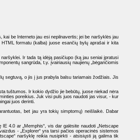
s, kai be Interneto jau esi nepilnavertis; jei be naršyklės jau
ti HTML formatu (kalba) juose esančių bylų aprašai ir kita
naršyklei. Ir tada tą idėją pasičiupo (ką jau seniai įpratusi
komponentų sangrūda, t.y. įvairiausių naujienų „bėgančiomis
ų segtuvą, o jis į jus prabyla balsu tariamais žodžiais. Jis
gsta tuštumos. Ir kokio dydžio jie bebūtų, juose niekad nėra
inties poreikius. Juk visi puls juos naudoti jas visur, - kur
ngai juos derinti.
arantuotas, bet jau yra tokių simptomų) neišlaikė. Dabar
egę IE 4.0 ar „Memphis“, vis dar galėsite naudoti „Netscape
aizdus - „Explorer“ yra tarsi pačios operacinės sistemos
cape“ naršyklę reikia nusipirkti - atsisiųsti ją galima tik