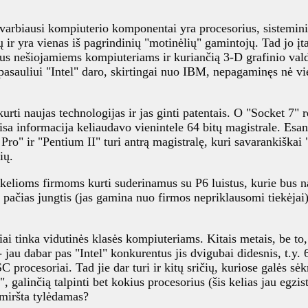
varbiausi kompiuterio komponentai yra procesorius, sisteminiai 
ir yra vienas iš pagrindinių "motinėlių" gamintojų. Tad jo įt
us nešiojamiems kompiuteriams ir kuriančią 3-D grafinio va
pasauliui "Intel" daro, skirtingai nuo IBM, nepagaminęs nė vie
ę kurti naujas technologijas ir jas ginti patentais. O "Socket 7"
isa informacija keliaudavo vienintele 64 bitų magistrale. Esa
" ir "Pentium II" turi antrą magistralę, kuri savarankiškai "k
ių.
da kelioms firmoms kurti suderinamus su P6 luistus, kurie bus
ne pačias jungtis (jas gamina nuo firmos nepriklausomi tiekėjai
ai tinka vidutinės klasės kompiuteriams. Kitais metais, be to
 jau dabar pas "Intel" konkurentus jis dvigubai didesnis, t.y
C procesoriai. Tad jie dar turi ir kitų sričių, kuriose galės s
", galinčią talpinti bet kokius procesorius (šis kelias jau egzi
s miršta tylėdamas?