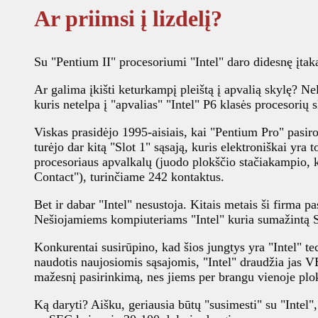
Ar priimsi į lizdelį?
Su "Pentium II" procesoriumi "Intel" daro didesnę įtaką
Ar galima įkišti keturkampį pleištą į apvalią skylę? N
kuris netelpa į "apvalias" "Intel" P6 klasės procesorių s
Viskas prasidėjo 1995-aisiais, kai "Pentium Pro" pasiro
turėjo dar kitą "Slot 1" sąsają, kuris elektroniškai yra
procesoriaus apvalkalų (juodo plokščio stačiakampio, 
Contact"), turinčiame 242 kontaktus.
Bet ir dabar "Intel" nesustoja. Kitais metais ši firma p
Nešiojamiems kompiuteriams "Intel" kuria sumažintą SEC
Konkurentai susirūpino, kad šios jungtys yra "Intel" te
naudotis naujosiomis sąsajomis, "Intel" draudžia jas 
mažesnį pasirinkimą, nes jiems per brangu vienoje plokš
Ką daryti? Aišku, geriausia būtų "susimesti" su "Intel"