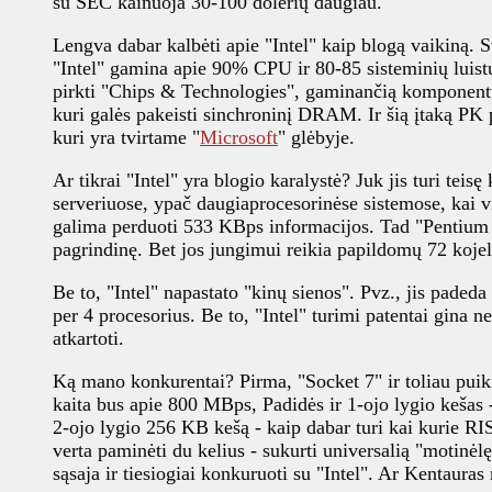
su SEC kainuoja 30-100 dolerių daugiau.
Lengva dabar kalbėti apie "Intel" kaip blogą vaikiną. S
"Intel" gamina apie 90% CPU ir 80-85 sisteminių luistų 
pirkti "Chips & Technologies", gaminančią komponent
kuri galės pakeisti sinchroninį DRAM. Ir šią įtaką PK 
kuri yra tvirtame "
Microsoft
" glėbyje.
Ar tikrai "Intel" yra blogio karalystė? Juk jis turi teis
serveriuose, ypač daugiaprocesorinėse sistemose, kai v
galima perduoti 533 KBps informacijos. Tad "Pentium Pro
pagrindinę. Bet jos jungimui reikia papildomų 72 kojel
Be to, "Intel" napastato "kinų sienos". Pvz., jis pade
per 4 procesorius. Be to, "Intel" turimi patentai gina 
atkartoti.
Ką mano konkurentai? Pirma, "Socket 7" ir toliau puiki
kaita bus apie 800 MBps, Padidės ir 1-ojo lygio kešas -
2-ojo lygio 256 KB kešą - kaip dabar turi kai kurie RIS
verta paminėti du kelius - sukurti universalią "motinėlę
sąsaja ir tiesiogiai konkuruoti su "Intel". Ar Kentaura