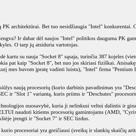
 PK architektūrai. Bet tuo nesidžiaugia "Intel" konkurentai. O
elengva? Ir dabar dėl naujos "Intel" politikos dauguma PK gami
kyles. O tarp jų atsiduria vartotojas.
dė kartu su nauja "Socket 8" sąsaja, turinčia 387 kojeles (vi
 tokia pat kaip "Socket 8", bet nuo jos skiriasi fiziškai. Atsis
kurį mes buvom įpratę vadinti luistu), "Intel" firma "Pentium
asiūlys naują procesorių (kurio darbinis pavadinimas yra "Desch
 ir "Slot 1" variantą, kuris priims ir "Deschutes" procesori
chnologijos nuosavybė, kuria ji nelinkusi veltui dalintis ir g
VELTUI naudoti kitiems procesorių gamintojams (AMD, "Cyrix"
tėje įrengti ir "Socket 7" ir SEC lizdus.
, kurio procesoriai yra greičiausi (sveikų ir slankių skaičių a