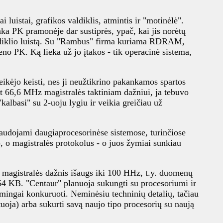
luistai, grafikos valdiklis, atmintis ir "motinėlė".
aka PK pramonėje dar sustiprės, ypač, kai jis norėtų
ldiklio luistą. Su "Rambus" firma kuriama RDRAM,
no PK. Ką lieka už jo įtakos - tik operacinė sistema,
 reikėjo keisti, nes ji neužtikrino pakankamos spartos
nt 66,6 MHz magistralės taktiniam dažniui, ja tebuvo
albasi" su 2-uoju lygiu ir veikia greičiau už
 naudojami daugiaprocesorinėse sistemose, turinčiose
), o magistralės protokolus - o juos žymiai sunkiau
, magistralės dažnis išaugs iki 100 HHz, t.y. duomenų
. 64 KB. "Centaur" planuoja sukungti su procesoriumi ir
ėkmingai konkuruoti. Neminėsiu techninių detalių, tačiau
stuoja) arba sukurti savą naujo tipo procesorių su naują