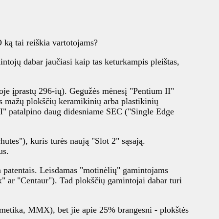
 ką tai reiškia vartotojams?
ntojų dabar jaučiasi kaip tas keturkampis pleištas,
etoje įprastų 296-ių). Gegužės mėnesį "Pentium II"
akęs mažų plokščių keramikinių arba plastikinių
 II" patalpino daug didesniame SEC ("Single Edge
utes"), kuris turės naują "Slot 2" sąsają.
us.
ina patentais. Leisdamas "motinėlių" gamintojams
 ar "Centaur"). Tad plokščių gamintojai dabar turi
ritmetika, MMX), bet jie apie 25% brangesni - plokštės