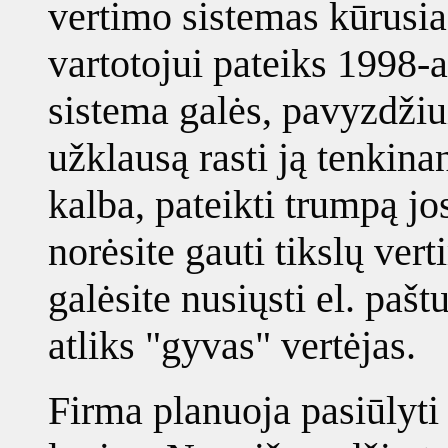
vertimo sistemas kūrusia
vartotojui pateiks 1998-a
sistema galės, pavyzdžiu
užklausą rasti ją tenkina
kalba, pateikti trumpą jo
norėsite gauti tikslų ver
galėsite nusiųsti el. paš
atliks "gyvas" vertėjas.
Firma planuoja pasiūlyt