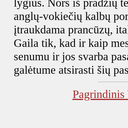
lygius. Nors iš pradžių t
anglų-vokiečių kalbų poro
įtraukdama prancūzų, ital
Gaila tik, kad ir kaip m
senumu ir jos svarba pas
galėtume atsirasti šių pa
Pagrindinis 