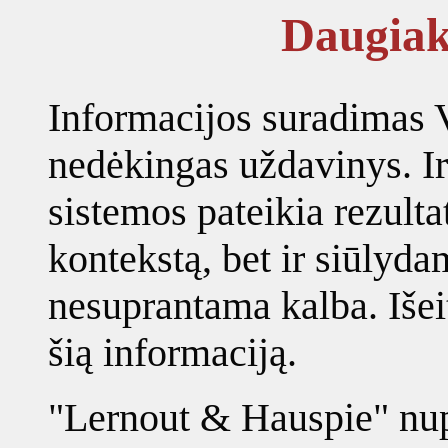
Daugiak
Informacijos suradimas V
nedėkingas uždavinys. Ir
sistemos pateikia rezult
kontekstą, bet ir siūl
nesuprantama kalba. Išeit
šią informaciją.
"Lernout & Hauspie" nup