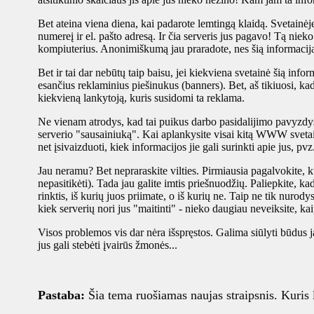
Bet ateina viena diena, kai padarote lemtingą klaidą. Svetainė
numereį ir el. pašto adresą. Ir čia serveris jus pagavo! Tą nieko
kompiuterius. Anonimiškumą jau praradote, nes šią informaciją
Bet ir tai dar nebūtų taip baisu, jei kiekviena svetainė šią inf
esančius reklaminius piešinukus (banners). Bet, aš tikiuosi, k
kiekvieną lankytoją, kuris susidomi ta reklama.
Ne vienam atrodys, kad tai puikus darbo pasidalijimo pavyzdys, 
serverio "sausainiuką". Kai aplankysite visai kitą WWW svetainę,
net įsivaizduoti, kiek informacijos jie gali surinkti apie jus, pv
Jau neramu? Bet nepraraskite vilties. Pirmiausia pagalvokite, kur
nepasitikėti). Tada jau galite imtis priešnuodžių. Paliepkite, k
rinktis, iš kurių juos priimate, o iš kurių ne. Taip ne tik nurodys
kiek serverių nori jus "maitinti" - nieko daugiau neveiksite, kaip
Visos problemos vis dar nėra išspręstos. Galima siūlyti būdus ja
jus gali stebėti įvairūs žmonės...
Pastaba:
Šia tema ruošiamas naujas straipsnis. Kuris la