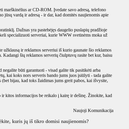
imėti marškinėlius ar CD-ROM. Įvedate savo adresą, telefono
ino jūsų vardą ir adresą - ir dar, kad domitės naujienomis apie
Voratinklį. Dažnas yra pastebėjęs daugelio puslapių pradžioje
 o keli specializuoti serveriai, kurie WWW svetinėms moka už
te užklausą ir reklamos serveriui iš kurio gaunate šio reklamos
n. Kadangi šių reklamos serverių čiulptuvų rasite bet kur, baisu
negalite būti garantuoti - visad galite tik pasitikėti arba
tų, kai koks nors serveris bando jums juos įsiūlyti - tada galite
us (bet bijau, kad toks žaidimas jums greit pabos, kai išvysite,
ir kitos informacijos be reikalo į kairę ir dešinę. Žinokite, kad
Naujoji Komunikacija
ėkite, kuris jų iš tikro domisi naujienomis?