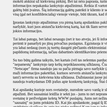
mokėti atskirai už kiekvieną pirkinį. Bet tai nėra paprasta, tu
informacijos nepakanka lankytojo atpažinimui. Reikia iš varto
galėtų būti įvairus. Šią informaciją galėtų pateikti ir kliento i
visą (gal net konfifdencialią) vienoje vietoje, būti tikram, kad 
Įprastas lankytojo atpažinimas yra pirmą kartą apsilankius pakl
naršyklė, kuri juos atsiunčia kiekvieną kartą, kai tik šiam serv
jokios informacijos.
Tai labai patogu, bet labai nesaugu (net ir tuo atveju, jei ši in
perimti ir panaršyti po jūsų privačius puslapius. Egzistuoja ir 
yra labai nedaug (nors jų turėtų daugėti plečiantis elektroniniai 
papildomą informaciją, tačiau dabartinės identifikavimo priem
Su tuo būtų galima taikytis, bet kartais (vėl tas nelemtas pardu
"nepamestų" lankytojo tarp kelių nepriklausomų užklausų. Čua 
"Netscape" firma naudojo jau su pačia pirmąja savo naršykle (a
maži informacijos paketėliai, kuriuos serveris atsiunčia lankyto
tam!) serveriu su kiekviena kita užklausa. Dažniausiai juose įs
naudoja tvarkydamas DB įrašus apie konkretų lankytoją. Štai č
Kai apsilankę kurioje nors svetainėje, nurodote savo vardą ir sl
atpažinti. Bet sausainiai leidžia ir sekti jus - jums to net nepr
svetainę ir peržvelgiate keletą WWW puslapių. Jums net nežinan
"sausainį" su jums priskirtu ID. Kai jūs apsilankote, pagal šį 
atsitiktinio skaičiaus jis apie jus nieko nežino! Kam jam ta inf