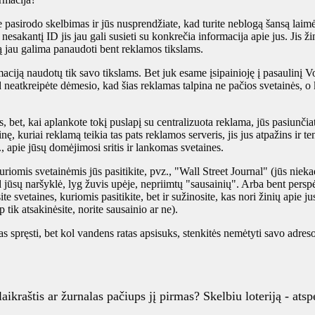
je pasirodo skelbimas ir jūs nusprendžiate, kad turite neblogą šansą la
 nesakantį ID jis jau gali susieti su konkrečia informacija apie jus. Jis ž
 jau galima panaudoti bent reklamos tikslams.
ormaciją naudotų tik savo tikslams. Bet juk esame įsipainioję į pasaulinį 
ad neatkreipėte dėmesio, kad šias reklamas talpina ne pačios svetainės,
bet, kai aplankote tokį puslapį su centralizuota reklama, jūs pasiunčia
 kuriai reklamą teikia tas pats reklamos serveris, jis jus atpažins ir te
z., apie jūsų domėjimosi sritis ir lankomas svetaines.
iomis svetainėmis jūs pasitikite, pvz., "Wall Street Journal" (jūs niekad 
ad jūsų naršyklė, lyg žuvis upėje, nepriimtų "sausainių". Arba bent perspė
ite svetaines, kuriomis pasitikite, bet ir sužinosite, kas nori žinių apie j
 tik atsakinėsite, norite sausainio ar ne).
s spręsti, bet kol vandens ratas apsisuks, stenkitės nemėtyti savo adreso 
ikraštis ar žurnalas pačiups jį pirmas? Skelbiu loteriją - atsp