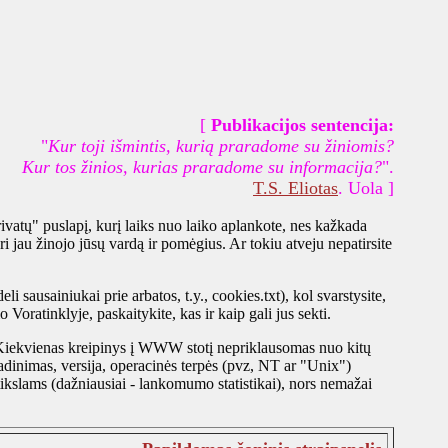
[
Publikacijos sentencija:
"
Kur toji išmintis, kurią praradome su žiniomis?
Kur tos žinios, kurias praradome su informacija?
".
T.S. Eliotas
. Uola ]
ivatų" puslapį, kurį laiks nuo laiko aplankote, nes kažkada
i jau žinojo jūsų vardą ir pomėgius. Ar tokiu atveju nepatirsite
eli sausainiukai prie arbatos, t.y., cookies.txt), kol svarstysite,
Voratinklyje, paskaitykite, kas ir kaip gali jus sekti.
 Kiekvienas kreipinys į WWW stotį nepriklausomas nuo kitų
vadinimas, versija, operacinės terpės (pvz, NT ar "Unix")
 tikslams (dažniausiai - lankomumo statistikai), nors nemažai