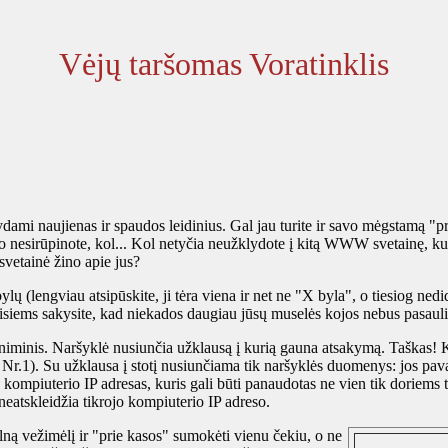
Vėjų taršomas Voratinklis
ami naujienas ir spaudos leidinius. Gal jau turite ir savo mėgstamą "pr
uo nesirūpinote, kol... Kol netyčia neužklydote į kitą WWW svetainę, kur
vetainė žino apie jus?
ylų (lengviau atsipūskite, ji tėra viena ir net ne "X byla", o tiesiog nedid
 visiems sakysite, kad niekados daugiau jūsų muselės kojos nebus pasaulio 
niminis. Naršyklė nusiunčia užklausą į kurią gauna atsakymą. Taškas!
io" Nr.1). Su užklausa į stotį nusiunčiama tik naršyklės duomenys: jos pa
sų kompiuterio IP adresas, kuris gali būti panaudotas ne vien tik doriems
neatskleidžia tikrojo kompiuterio IP adreso.
lną vežimėlį ir "prie kasos" sumokėti vienu čekiu, o ne