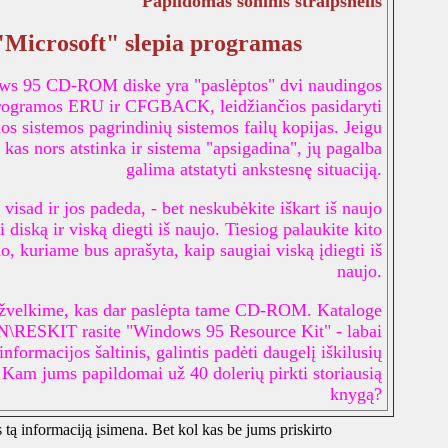
Papildomas šoninis straipsnelis
"Microsoft" slepia programas
s 95 CD-ROM diske yra "paslėptos" dvi naudingos
rogramos ERU ir CFGBACK, leidžiančios pasidaryti
os sistemos pagrindinių sistemos failų kopijas. Jeigu
 kas nors atstinka ir sistema "apsigadina", jų pagalba
galima atstatyti ankstesnę situaciją.
 visad ir jos padeda, - bet neskubėkite iškart iš naujo
i diską ir viską diegti iš naujo. Tiesiog palaukite kito
io, kuriame bus aprašyta, kaip saugiai viską įdiegti iš
naujo.
žvelkime, kas dar paslėpta tame CD-ROM. Kataloge
RESKIT rasite "Windows 95 Resource Kit" - labai
informacijos šaltinis, galintis padėti daugelį iškilusių
Kam jums papildomai už 40 dolerių pirkti storiausią
knygą?
 tą informaciją įsimena. Bet kol kas be jums priskirto