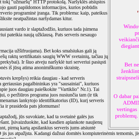
rint tokį "užmaršų" HTTP protokolą. Naršyklės atsiųstos
tojo gauti papildomos informacijos, kurios pobūdis
r serverio programinė įranga. Tik problema: kaip, pateikus
išliksite neatpažintas naršydamas kitur.
Window
ausiant vardo ir slaptažodžio, kuriuos tada įsimena
p
eriui pateikia naują užklausą. Pats serveris nesaugo
veikianči
diegiant
formacija užšifruojama). Bet koks smalsiukas gali ją
viešų raktų sertifikatais saugių WWW svetainių, tačiau jų
prekybai). Ir šiuo atveju naršyklė turi serveriui pasiųsti
Bet ne
onės iš jūsų atima anonimiškumo skraistę.
ženklint
straipsnel
otuvės krepšys) reikia daugiau - kad serveris
geriausias pagalbininkas yra "sausainiai", kuriuos
pie juos daugiau paieškokite "Vartiklio" Nr.1). Tai
jui, o peržiūros programa juos nusiunčia tam (ir tik
O dabar pa
imenamas lankytojo identifikatorius (ID), kurį serveris
ADMIN\
ia ir prasideda pats įdomumas!
vertingas 
problemų. 
aptažodį, jūs suvokiate, kad ta svetainė galės jus
anešant. Įsivaizduokite, kad kasdien aplankote naujienų
t, pirmą kartą apsilankius serveris jums atsiuntė
ID jis jus atpažįsta. Kadangi dažnai domitės kompiuterinėmis temomis, jis
ormacija?