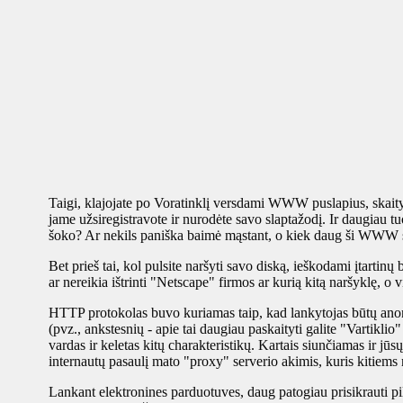
Taigi, klajojate po Voratinklį versdami WWW puslapius, skaityd
jame užsiregistravote ir nurodėte savo slaptažodį. Ir daugiau t
šoko? Ar nekils paniška baimė mąstant, o kiek daug ši WWW s
Bet prieš tai, kol pulsite naršyti savo diską, ieškodami įtartinų b
ar nereikia ištrinti "Netscape" firmos ar kurią kitą naršyklę, o
HTTP protokolas buvo kuriamas taip, kad lankytojas būtų ano
(pvz., ankstesnių - apie tai daugiau paskaityti galite "Vartikl
vardas ir keletas kitų charakteristikų. Kartais siunčiamas ir jū
internautų pasaulį mato "proxy" serverio akimis, kuris kitiems 
Lankant elektronines parduotuves, daug patogiau prisikrauti pi