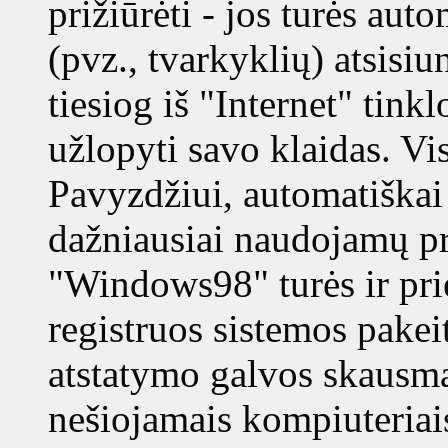
prižiūrėti - jos turės au
(pvz., tvarkyklių) atsisiu
tiesiog iš "Internet" tink
užlopyti savo klaidas. Vis
Pavyzdžiui, automatiškai
dažniausiai naudojamų 
"Windows98" turės ir prie
registruos sistemos pake
atstatymo galvos skausmą
nešiojamais kompiuteriai