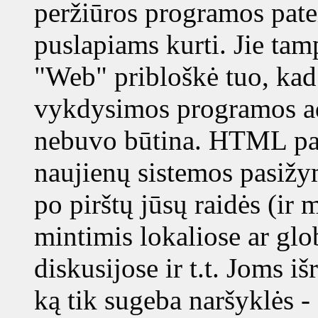
peržiūros programos pa
puslapiams kurti. Jie tam
"Web" pribloškė tuo, kad 
vykdysimos programos adr
nebuvo būtina. HTML pagr
naujienų sistemos pasižym
po pirštų jūsų raidės (ir 
mintimis lokaliose ar glo
diskusijose ir t.t. Joms i
ką tik sugeba naršyklės - 