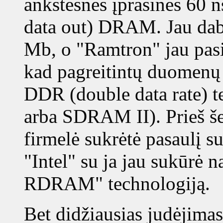
ankstesnės įprasinės 60
data out) DRAM. Jau dab
Mb, o "Ramtron" jau pas
kad pagreitintų duomenų s
DDR (double data rate)
arba SDRAM II). Prieš še
firmelė sukrėtė pasaulį
"Intel" su ja jau sukūrė n
RDRAM" technologiją.
Bet didžiausias judėjimas