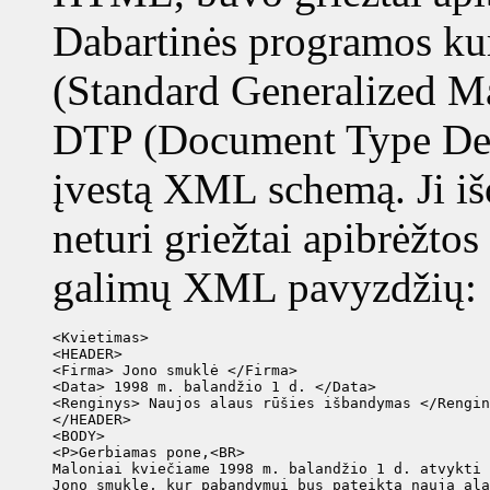
Dabartinės programos k
(Standard Generalized M
DTP (Document Type Defi
įvestą XML schemą. Ji iš
neturi griežtai apibrėžtos
galimų XML pavyzdžių:
<Kvietimas>

<HEADER>

<Firma> Jono smuklė </Firma>

<Data> 1998 m. balandžio 1 d. </Data>

<Renginys> Naujos alaus rūšies išbandymas </Rengin
</HEADER>

<BODY>

<P>Gerbiamas pone,<BR>

Maloniai kviečiame 1998 m. balandžio 1 d. atvykti 
Jono smuklę, kur pabandymui bus pateikta nauja ala