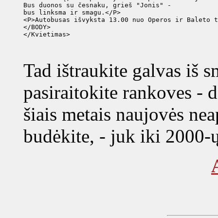
Bus duonos su česnaku, grieš "Jonis" -

bus linksma ir smagu.</P>

<P>Autobusas išvyksta 13.00 nuo Operos ir Baleto t
</BODY>

</Kvietimas>
Tad ištraukite galvas iš s
pasiraitokite rankoves - d
šiais metais naujovės neap
budėkite, - juk iki 2000-