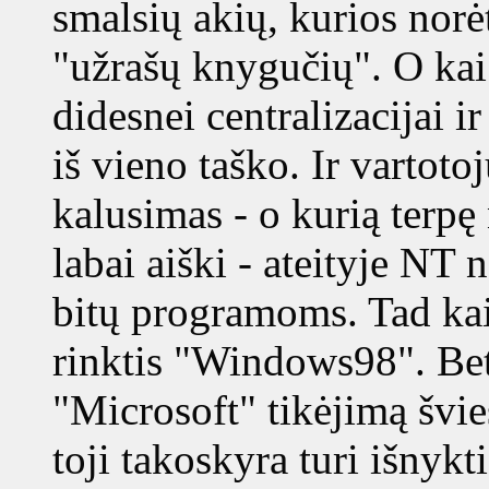
smalsių akių, kurios norėt
"užrašų knygučių". O kai
didesnei centralizacijai 
iš vieno taško. Ir vartoto
kalusimas - o kurią terpę
labai aiški - ateityje NT 
bitų programoms. Tad kai
rinktis "Windows98". Bet 
"Microsoft" tikėjimą švies
toji takoskyra turi išnykti