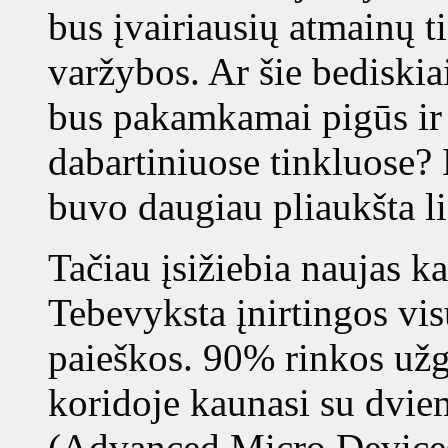
bus įvairiausių atmainų 
varžybos. Ar šie bediskiai
bus pakamkamai pigūs ir 
dabartiniuose tinkluose? 
buvo daugiau pliaukšta li
Tačiau įsižiebia naujas k
Tebevyksta įnirtingos vi
paieškos. 90% rinkos užgr
koridoje kaunasi su dvi
(Advanced Micro Devices)