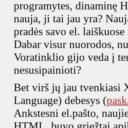
programytes, dinaminę HT
nauja, ji tai jau yra? Nau
pradės savo el. laiškuos
Dabar visur nuorodos, n
Voratinklio gijo veda į te
nesusipainioti?
Bet virš jų jau tvenkia
Language) debesys (
pask
Ankstesni el.pašto, nauj
HTML, buvo griežtai apibr