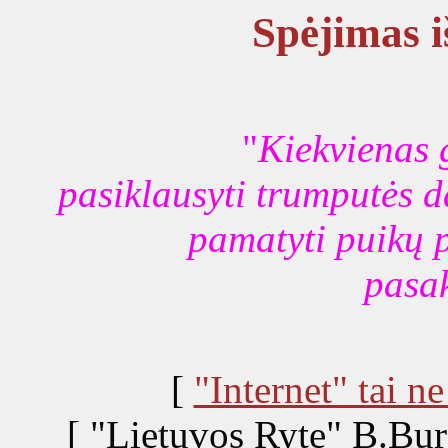
Spėjimas i
"
Kiekvienas 
pasiklausyti trumputės da
pamatyti puikų p
pasak
[
"Internet" tai ne
[ "Lietuvos Ryte" B.Burg