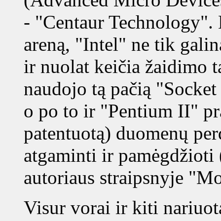
- "Centaur Technology". 
areną, "Intel" ne tik gali
ir nuolat keičia žaidimo t
naudojo tą pačią "Socket 
o po to ir "Pentium II" pr
patentuotą) duomenų per
atgaminti ir pamėgdžioti 
autoriaus straipsnyje "Mo
Visur vorai ir kiti nari