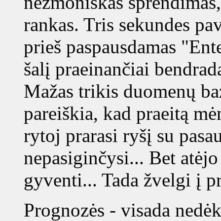
nežmoniškas sprendimas, b
rankas. Tris sekundes pav
prieš paspausdamas "Enter
šalį praeinančiai bendrada
Mažas trikis duomenų bazė
pareiškia, kad praeitą mė
rytoj prarasi ryšį su pasa
nepasiginčysi... Bet atėjo
gyventi... Tada žvelgi į pr
Prognozės - visada nedėk