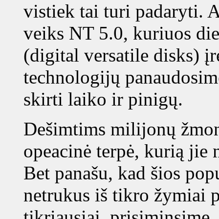
vistiek tai turi padaryti.
veiks NT 5.0, kuriuos 
(digital versatile disks) 
technologijų panaudosim
skirti laiko ir pinigų.
Dešimtims milijonų žmon
opeacinė terpė, kurią jie
Bet panašu, kad šios popu
netrukus iš tikro žymiai p
tikriausiai, prisiminsime