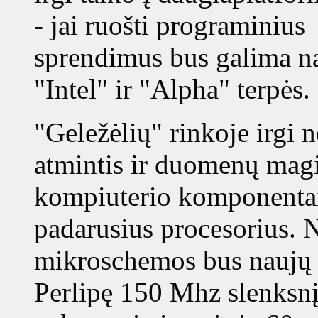
- jai ruošti programinius
sprendimus bus galima n
"Intel" ir "Alpha" terpės.
"Geležėlių" rinkoje irgi n
atmintis ir duomenų magis
kompiuterio komponentai 
padarusius procesorius
mikroschemos bus naujų 
Perlipę 150 Mhz slenksnį,