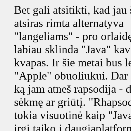
Bet gali atsitikti, kad jau
atsiras rimta alternatyva
"langeliams" - pro orlaid
labiau sklinda "Java" ka
kvapas. Ir šie metai bus 
"Apple" obuoliukui. Dar 
ką jam atneš rapsodija - 
sėkmę ar griūtį. "Rhapso
tokia visuotinė kaip "Java
irgi taiko į daugiaplatfor