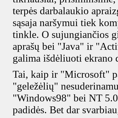
terpės darbalaukio aprai
sąsaja naršymui tiek komp
tinkle. O sujungiančios 
aprašų bei "Java" ir "Ac
galima išdėliuoti ekrano 
Tai, kaip ir "Microsoft" 
"geležėlių" nesuderinamu
"Windows98" bei NT 5.0 u
padidės. Bet dar svarbiau