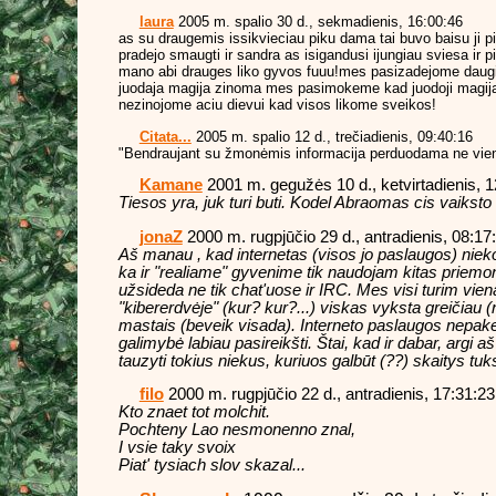
laura
2005 m. spalio 30 d., sekmadienis, 16:00:46
as su draugemis issikvieciau piku dama tai buvo baisu ji p
pradejo smaugti ir sandra as isigandusi ijungiau sviesa ir
mano abi drauges liko gyvos fuuu!mes pasizadejome daug
juodaja magija zinoma mes pasimokeme kad juodoji magija
nezinojome aciu dievui kad visos likome sveikos!
Citata...
2005 m. spalio 12 d., trečiadienis, 09:40:16
"Bendraujant su žmonėmis informacija perduodama ne vien ž
Kamane
2001 m. gegužės 10 d., ketvirtadienis, 1
Tiesos yra, juk turi buti. Kodel Abraomas cis vaiksto 
jonaZ
2000 m. rugpjūčio 29 d., antradienis, 08:17
Aš manau , kad internetas (visos jo paslaugos) niek
ka ir "realiame" gyvenime tik naudojam kitas prie
užsideda ne tik chat'uose ir IRC. Mes visi turim vieną
"kibererdvėje" (kur? kur?...) viskas vyksta greičiau (
mastais (beveik visada). Interneto paslaugos nepakei
galimybė labiau pasireikšti. Štai, kad ir dabar, argi 
tauzyti tokius niekus, kuriuos galbūt (??) skaitys tuks
filo
2000 m. rugpjūčio 22 d., antradienis, 17:31:23
Kto znaet tot molchit.
Pochteny Lao nesmonenno znal,
I vsie taky svoix
Piat' tysiach slov skazal...