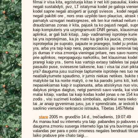
filmai ir visa kita, egzistuoja kitas ir net kiti pasauliai, k
negali sustabdyti, pvz, LT istatymai kodel jie galioja vieni
kodel sapne negali atsigerti ar ijungti sviesos , kodel negali 
negali pakibti ore , nors oras uzpildo tavo plaucius, atras
pamatyk uznugari neatsigrezes, eik ten kur niekad neitum 
draudziamas zonas ir kita, pajusk ta ko pajusti negali, su
kaip kompiuteris yra uzprogramuoti DNR genais, klausimas 
aplinkui, ar gali buti kitaip, ,taip- vadinamieji isproteje kur
tai yra isprotejimas, ka jis mato ka girdi ka jaucia, zmonija
isprotejeliai jie suprato, pajaute ie praregejo, todel ju prot
yra, arba yra taip kaip nera, paprasciausisi jau senoviai t
jis durnas ir visa zmonija vieningai pritare, nes savo nuom
prie aplinkos, nepropaguoju narkotiku, bet klausimas kodel 
praregi kaip yra , tiems kas vartojo extasy tableles tai pa
pasaulio puse, sviesesne taikesne, kas i visa tai ziuri pikta
yra? dauguma jusu suzinoje taptumete isproteje nes tuo ne
neatlaikytumete spaudimo, ir jumis niekas netikes. bukite s
matykite tai ka norite matyti, o ne ka parodis jums kiti, keli
nepasiekiamas kaip ir suplanuota, arba atsiskyrus nuo visu
dalykus pinigus daigtus, netgi pamirsti savo varda, kai visko
matai kitaip, vardas tai kaip kodas kodel jonas o ne 154 
zodis , visi suzimeti kodais simboliais, aplinkui nera nieko t
tai ,ar anaip gyvenimas jusu, jus ir sprendziate, ar ieskoti 
saolinio vienuolio rankrascio istrauka, Tibetas 1457Metai
stare
2005 m. gruodžio 14 d., trečiadienis, 19:07:49
As manau kad su internetu yra taip .pabandes jo pabuves
dauguma zmoniu suserga interneto liga tai yra buvimas pr
valandas per para o poto zmoness negales bendrauti tikram
laiko prabuve prie chato taigi...