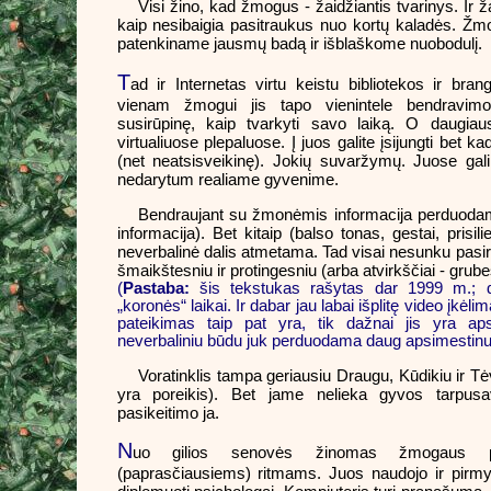
Visi žino, kad žmogus - žaidžiantis tvarinys. Ir ž
kaip nesibaigia pasitraukus nuo kortų kaladės. Žmo
patenkiname jausmų badą ir išblaškome nuobodulį.
T
ad ir Internetas virtu keistu bibliotekos ir bra
vienam žmogui jis tapo vienintele bendravim
susirūpinę, kaip tvarkyti savo laiką. O daugiaus
virtualiuose plepaluose. Į juos galite įsijungti bet kad
(net neatsisveikinę). Jokių suvaržymų. Juose gali
nedarytum realiame gyvenime.
Bendraujant su žmonėmis informacija perduodam
informacija). Bet kitaip (balso tonas, gestai, prisilie
neverbalinė dalis atmetama. Tad visai nesunku pasirody
šmaikštesniu ir protingesniu (arba atvirkščiai - grube
(
Pastaba:
šis tekstukas rašytas dar 1999 m.; da
„koronės“ laikai. Ir dabar jau labai išplitę video įkėlim
pateikimas taip pat yra, tik dažnai jis yra apsi
neverbaliniu būdu juk perduodama daug apsimestin
Voratinklis tampa geriausiu Draugu, Kūdikiu ir Tėv
yra poreikis). Bet jame nelieka gyvos tarpusa
pasikeitimo ja.
N
uo gilios senovės žinomas žmogaus poli
(paprasčiausiems) ritmams. Juos naudojo ir pirmy