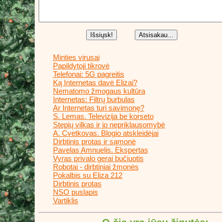
Minties virusai
Papildytoji tikrovė
Telefonai: 5G pagreitis
Ką Internetas davė Elizai?
Nematomo žmogaus kultūra
Internetas: Filtrų burbulas
Ar Internetas turi savimonę?
S. Lemas. Televizija be korseto
Stepių vilkas ir jo nepriklausomybė
A. Cvetkovas. Blogio atskleidėjai
Dirbtinis protas ir sąmonė
Pavelas Amnuelis. Ekspertas
Vyras privalo gerai bučiuotis
Robotai - dirbtiniai žmonės
Pokalbis su Eliza 212
Dirbtinis protas
NSO puslapis
Vartiklis