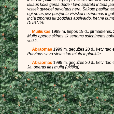
isilaus koks gersa dede i tavo aparata ir tada jau
vistiek gyvybei pavojaus nera. Sakote pasijuntat
ogi ne as pvz pasijuntu visiskai nezinomas ir gal
ir cia zmones tik zodziais apsivaido, bet ne kums
DURNIAI
Muiliukas
1999 m. liepos 19 d., pirmadienis,
Muilo operos skirtos tik senoms psichinems bobu
veikti.
Abraomas
1999 m. gegužės 20 d., ketvirtadi
Purvinas savo sielas tuo miulu ir plaukite
Abraomas
1999 m. gegužės 20 d., ketvirtadi
Ja, operas tik į muilą (ūkišką)