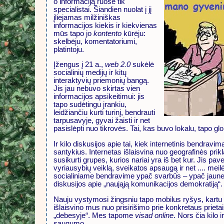
o informaciją ruošė tik
specialistai. Šiandien nuolat į jį
įliejamas milžiniškas
informacijos kiekis ir kiekvienas
mūs tapo jo
kontento
kūrėju:
skelbėju, komentatoriumi,
platintoju.
Įžengus į 21 a.,
web 2.0
sukėlė
socialinių medijų ir kitų
interaktyvių priemonių bangą.
Jis jau nebuvo skirtas vien
informacijos apsikeitimui: jis
tapo sudėtingu įrankiu,
leidžiančiu kurti turinį, bendrauti
tarpusavyje, gyvai žaisti ir net
pasislėpti nuo tikrovės. Tai, kas buvo lokalu, tapo glo
Ir kilo diskusijos apie tai, kiek internetinis bendravi
santykius. Internetas išlaisvina nuo geografinės prik
susikurti grupes, kurios nariai yra iš bet kur. Jis p
vyriausybių veiklą, sveikatos apsaugą ir net .... meilė
socialiniame bendravime ypač svarbūs – ypač jaunes
diskusijos apie „naująją komunikacijos demokratiją“.
Nauju vystymosi žingsniu tapo mobilus ryšys, kartu s
išlaisvino mus nuo prisirišimo prie konkretaus prieta
„debesyje“. Mes tapome
visad online
. Nors čia kilo 
saugumo.