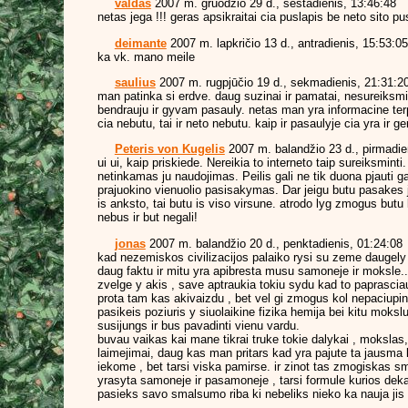
valdas
2007 m. gruodžio 29 d., šeštadienis, 13:46:48
netas jega !!! geras apsikraitai cia puslapis be neto sito pu
deimante
2007 m. lapkričio 13 d., antradienis, 15:53:05
ka vk. mano meile
saulius
2007 m. rugpjūčio 19 d., sekmadienis, 21:31:2
man patinka si erdve. daug suzinai ir pamatai, nesureiksm
bendrauju ir gyvam pasauly. netas man yra informacine ter
cia nebutu, tai ir neto nebutu. kaip ir pasaulyje cia yra ir ger
Peteris von Kugelis
2007 m. balandžio 23 d., pirmadie
ui ui, kaip priskiede. Nereikia to interneto taip sureiksminti
netinkamas ju naudojimas. Peilis gali ne tik duona pjauti galu
prajuokino vienuolio pasisakymas. Dar jeigu butu pasakes
is anksto, tai butu is viso virsune. atrodo lyg zmogus butu
nebus ir but negali!
jonas
2007 m. balandžio 20 d., penktadienis, 01:24:08
kad nezemiskos civilizacijos palaiko rysi su zeme daugely
daug faktu ir mitu yra apibresta musu samoneje ir moksle.
zvelge y akis , save aptraukia tokiu sydu kad to paprasciau
prota tam kas akivaizdu , bet vel gi zmogus kol nepaciupin
pasikeis poziuris y siuolaikine fizika hemija bei kitu moks
susijungs ir bus pavadinti vienu vardu.
buvau vaikas kai mane tikrai truke tokie dalykai , moksla
laimejimai, daug kas man pritars kad yra pajute ta jausm
iekome , bet tarsi viska pamirse. ir zinot tas zmogiskas s
yrasyta samoneje ir pasamoneje , tarsi formule kurios dek
pasieks savo smalsumo riba ki nebeliks nieko ka nauja jis 