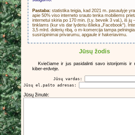
Pastaba:
statistika teigia, kad 2021 m. pasaulyje yra
apie 50% viso interneto srauto tenka mobiliems priet
internetui skiria po 170 min. (t.y. beveik 3 val.), iš j
tinklams (kur vis dar lyderiu išlieka „Facebook“). In
3,5 mlrd. dolerių ribą, o m-komercija tampa pelningiau
susirūpinimai privarumu, apgaule ir hakeriavimu.
Jūsų žodis
Kviečiame ir jus pasidalinti savo istorijomis 
kiber-erdvėje.
          Jūsų vardas: 
Jūsų el.pašto adresas: 
Jūsų žinutė: