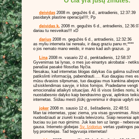
O čia yra jūsų žinutės:
deividas
2008 m. gegužės 6 d., antradienis, 12:37:39
pasidaryk plastine operacija!!!!; Pp
deividas k.
2008 m. gegužės 6 d., antradienis, 12:36:0
dariau tu nesveikas!!! xD
darius
2008 m. gegužės 6 d., antradienis, 12:32:36
as myliu interneta tai nerealu, ir daug graziu panu m;****
o jos nemato mano weido, ir mano kad ash grazus. ;p
Lina
2008 m. vasario 22 d., penktadienis, 12:58:37
Gyvenimas tai lynas, o mes juo einantys akrobatai - netiks
panašiai pasakė filosofas Nyčia.
Nesakau, kad internetas blogas dalykas čia galima sužinot
patikslinti informaciją, pabendrauti..... Kuo daugiau mes e
mūsu dvasios silpnumas, tuo daugiau mus kankina abejon
užsisklendimas savyje, ir kitos fomijos. Pradedame vengt
emocionaliai atlaikyti situacijas. Aš iš visos širdies nori
nuostabesnio dalyko kaip bendravimo gyvai, aplinkos teiki
internetas. Siūlau mesti įšūkį gyvenimui ir drąsiai ugdyti sie
joker
2008 m. sausio 12 d., šeštadienis, 22:48:51
Man tai internetas, ypac ziema, yra visas gyvenimas. Atsise
nuobodziauti ar ziureti kvaila televizoriu. Siaip neseniai apt
buciau su juo nuo gimimo. Juk kas ten uz lango - nebesvar
gausa. Interneto globejas
Sv. Izidorius
vertas ypatingos pa
lyg prometejas. Tad tegyvuoja internetas!