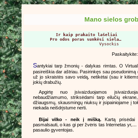
Mano sielos grob
Ir kaip prakaito lašeliai

          Pro odos poras sunkėsi siela…

                              Vysockis
Paskaitykite
S
antykiai tarp žmonių - dalykas rimtas. O Virtuali
pasireiškia dar aštriau. Pasirinkęs sau pseudonimą 
už jo skraistės savo veidą, netikėtai (sau ir kitiems
jokių drabužių.
Apgirtę nuo įsivaizduojamos įsivaizduo
nebaudžiamumo, striksėdami tarp eilučių ekrane,
džiaugsmų, skausmingų niuksų ir įsipainiojame į tok
niekada neišdrįstume nerti.
Bijai vilko - neik į mišką.
Kartą prisėdai 
pasmalsauti, o kas gi per žvėris tas Internetas yr,… i
pasaulio gyventojas.