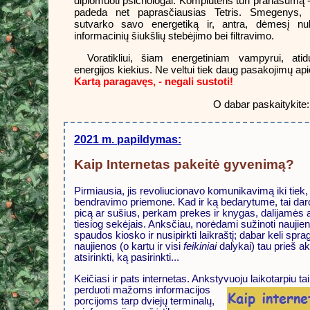
diplomuoti psichologai. Kompiuteris turi pranašumą
padeda net paprasčiausias Tetris. Smegenys, p
sutvarko savo energetiką ir, antra, dėmesį nuk
informacinių šiukšlių stebėjimo bei filtravimo.
Voratikliui, šiam energetiniam vampyrui, a
energijos kiekius. Ne veltui tiek daug pasakojimų api
Kartą paragavęs, - negali sustoti!
O dabar paskaitykite
2021 m. papildymas:
Kaip Internetas pakeitė gyvenimą?
Pirmiausia, jis revoliucionavo komunikavimą iki tie
bendravimo priemone. Kad ir ką bedarytume, tai da
picą ar sušius, perkam prekes ir knygas, dalijamės 
tiesiog sekėjais. Anksčiau, norėdami sužinoti naujienas
spaudos kiosko ir nusipirkti laikraštį; dabar keli sprag
naujienos (o kartu ir visi
feikiniai
dalykai) tau prieš aki
atsirinkti, ką pasirinkti...
Keičiasi ir pats internetas. Ankstyvuoju laikotarpiu tai
perduoti mažoms
informacijos
porcijoms tarp dviejų terminalų,