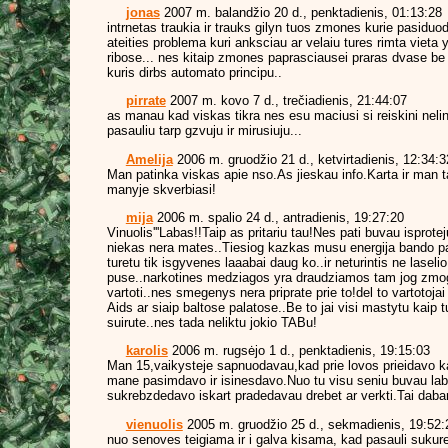
jonas
2007 m. balandžio 20 d., penktadienis, 01:13:28
intrnetas traukia ir trauks gilyn tuos zmones kurie pasidu
ateities problema kuri anksciau ar velaiu tures rimta viet
ribose... nes kitaip zmones paprasciausei praras dvase be 
kuris dirbs automato principu..
pirrate
2007 m. kovo 7 d., trečiadienis, 21:44:07
as manau kad viskas tikra nes esu maciusi si reiskini neli
pasauliu tarp gzvuju ir mirusiuju...
Amelija
2006 m. gruodžio 21 d., ketvirtadienis, 12:34:3
Man patinka viskas apie nso.As jieskau info.Karta ir man ta
manyje skverbiasi!
mija
2006 m. spalio 24 d., antradienis, 19:27:20
Vinuolis'''Labas!!Taip as pritariu tau!Nes pati buvau isproteju
niekas nera mates..Tiesiog kazkas musu energija bando pave
turetu tik isgyvenes laaabai daug ko..ir neturintis ne laselio
puse..narkotines medziagos yra draudziamos tam jog zmo
vartoti..nes smegenys nera priprate prie to!del to vartotoja
Aids ar siaip baltose palatose..Be to jai visi mastytu kaip 
suirute..nes tada neliktu jokio TABu!
karolis
2006 m. rugsėjo 1 d., penktadienis, 19:15:03
Man 15,vaikysteje sapnuodavau,kad prie lovos prieidavo k
mane pasimdavo ir isinesdavo.Nuo tu visu seniu buvau lab
sukrebzdedavo iskart pradedavau drebet ar verkti.Tai dabar 
vienuolis
2005 m. gruodžio 25 d., sekmadienis, 19:52:
nuo senoves teigiama ir i galva kisama, kad pasauli sukure d