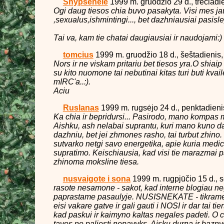
Shypsenele
1999 m. gruodžio 29 d., trečiadi
Ogi daug tiesos chia buvo pasakyta. Visi mes j
,sexualus,ishmintingi..., bet dazhniausiai pasi
Tai va, kam tie chatai daugiausiai ir naudojami:)
tomcius
1999 m. gruodžio 18 d., šeštadienis,
Nors ir ne viskam pritariu bet tiesos yra.O shiaip
su kito nuomone tai nebutinai kitas turi buti kvaile
mIRC'a..:).
Aciu
Ruslanas
1999 m. rugsėjo 24 d., penktadieni
Ka chia ir bepridursi... Pasirodo, mano kompas 
Aishku, ash nelabai suprantu, kuri mano kuno da
dazhniu, bet jei zhmones rasho, tai turbut zhin
sutvarko netgi savo energetika, apie kuria medici
supratimo. Keischiausia, kad visi tie marazmai p
zhinoma moksline tiesa.
nusvaigote i sona
1999 m. rugpjūčio 15 d., 
rasote nesamone - sakot, kad interne blogiau n
paprastame pasaulyje. NUSISNEKATE - tikrame
eisi vakare gatve ir gali gauti i NOSI ir dar tai tier
kad paskui ir kaimyno kaltas negales padeti. O c
taves ne paliesti nepavyks. Aisku durna ir bazny