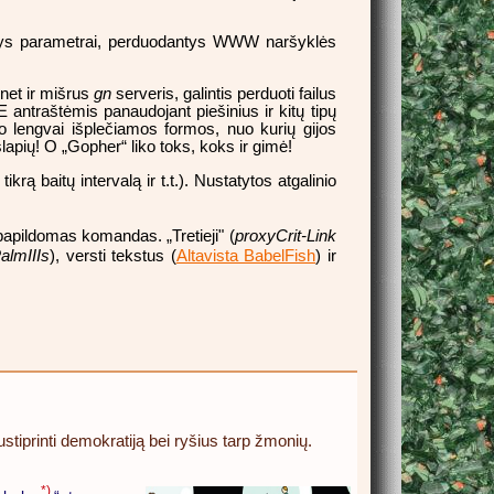
nantys parametrai, perduodantys WWW naršyklės
net ir mišrus
gn
serveris, galintis perduoti failus
E antraštėmis panaudojant piešinius ir kitų tipų
vo lengvai išplečiamos formos, nuo kurių gijos
lapių! O „Gopher“ liko toks, koks ir gimė!
krą baitų intervalą ir t.t.). Nustatytos atgalinio
apildomas komandas. „Tretieji" (
proxyCrit-Link
almIIIs
), versti tekstus (
Altavista BabelFish
) ir
ustiprinti demokratiją bei ryšius tarp žmonių.
*)