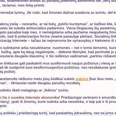
s, skaitmenines erdves su panašių įsitikinimų asmenimis bei „filtrų bu
 tariamai, mes linkę priimti.
nemažai tyrimų. Jie rodo, kad žmonės dažnai susiduria su turiniu, dėl k
onų įrašą – nesvarbu, ar tai būtų „pykčio kurstymas“, ar kažkas kita, ka
tu tai sukelia antisocialius padarinius. Viena blogiausių šių pasekmių 
 mąsto panašiai kaip mes, ir nemėgstame arba jaučiame neapykantą žmon
odo, kad ši poliarizacijos forma visame pasaulyje plečiasi. Socialinių t
rizaciją Internete – tačiau tai neįmanoma be vyriausybių ir kiekvieno iš 
ais sutinkame arba nesutinkame, nuomonės – net ir tomis temomis, kurių
kažką, apie ką daug negalvojote, - didesnė tikimybė, kad perimsite jo po
nesutaria daugeliu klausimų: ir šis reiškinys vadinamas „partiniu rūšiavi
tinkluose gali paskatinti mus susiformuoti naujus požiūrius į vieną ar k
 tik sustiprinti tuos besiformuojančius požiūrius, nes rezultatuose greiči
ą požiūrį.
 paracetamolis nėštumo metu jūsų kūdikiui sukels
autizmą
[kas šiuo metu „
s“, - tikriausiai rasite daugiau panašių rezultatų.
inkiu tikėti melagingu ar „feikiniu“ turiniu.
i čia ir suveikia Interneto ekonomika!
Prieštaringai vertinami ir emociškai
ntarų), ypač iš žmonių, kurie sutinka arba nesutinka, o taip pat ir iš pr
ęsis.
 polinkiu į prieštaringą turinį, kad paskatintų įsitraukimą, nes tai j