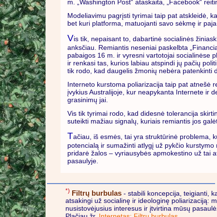
m. „Washington Post“ ataskaita, „Facebook“ reitin
Modeliavimu pagrįsti tyrimai taip pat atskleidė, k
bet kuri platforma, matuojanti savo sėkmę ir paja
V
is tik, nepaisant to, dabartinė socialinės žinia
anksčiau. Remiantis neseniai paskelbta „Financial
pabaigos 16 m. ir vyresni vartotojai socialinėse
ir renkasi tas, kurios labiau atspindi jų pačių polit
tik rodo, kad daugelis žmonių nebėra patenkinti d
Interneto kurstoma poliarizacija taip pat atnešė rea
įvykius Australijoje, kur neapykanta Internete 
grasinimų jai.
Vis tik tyrimai rodo, kad didesnė tolerancija skirt
suteikti mažiau signalų, kuriais remiantis jos galėt
T
ačiau, iš esmės, tai yra struktūrinė problema,
potencialą ir sumažinti atlygį už pykčio kurstymo
pridarė žalos – vyriausybės apmokestino už tai at
pasaulyje.
*)
Filtrų burbulas
- stabili koncepcija, teigianti,
atsakingi už socialinę ir ideologinę poliarizaciją
nusistovėjusius interesus ir įtvirtina mūsų pasau
Plačiau žr.
Internetas: Filtrų burbulas