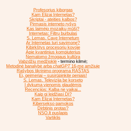
Profesorius kiborgas
Kam Elizai Internetas?
Skriptai - ateities kalbos?
Pirmasis interneto ryšys
Kas laimėjo mozaikų mūšį?
Internetas: Filtrų burbulas
S. Lemas. Cave Internetum
Ar Internetas turi savimonę?
Kibirkštys procesorių kovoje
Apie kvantinius kompiuterius
Nematomo žmogaus kultūra
Vabzdžių medžioklė
- termino kilmė;
Metodinė banalybė arba
chatGPT
16-me amžiuje
Rašybos tikrinimo programa RAŠTAS
Ei, geimeriai – susirūpinkite peniais!
S. Lemas. Televizija be korseto
Į dykumą vienomis glaudėmis
Recencijos: Kalba ne vaikai...
Kaip gi leidžiasi DI?
Kam Elizai Internetas?
Kibersekso pamokos
Dirbtinis protas?
NSO.lt puslapis
Vartiklis