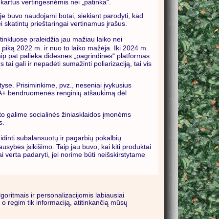
 kartus vertingesnėmis nei „patinka“.
joje buvo naudojami botai, siekiant parodyti, kad
 skatintų prieštaringai vertinamus įrašus.
tinkluose praleidžia jau mažiau laiko nei
 piką 2022 m. ir nuo to laiko mažėja. Iki 2024 m.
aip pat palieka didesnes „pagrindines“ platformas
 tai gali ir nepadėti sumažinti poliarizaciją, tai vis
rityse. Prisiminkime, pvz., neseniai įvykusius
QIA+ bendruomenės renginių atšaukimą dėl
Be to galime socialinės žiniasklaidos įmonėms
s.
idinti subalansuotų ir pagarbių pokalbių
sybės įsikišimo. Taip jau buvo, kai kiti produktai
 verta padaryti, jei norime būti neišskirstytame
lgoritmais ir personalizacijomis labiausiai
 o regim tik informaciją, atitinkančią mūsų