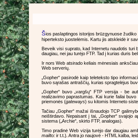
Š
ios paslaptingos istorijos brūzgynuose žudiko
hiperteksto juostelėmis. Kartu jis atskleidė ir s
Beveik visi suprato, kad Internetu naudotis turi
daugiau, nei jau turėjo FTP. Tad į kurias duris b
Ir nors Web atsirado keliais mėnesiais anksčiau
Web serverių.
„Gopher“ pasirodė kaip teleteksto tipo informa
buvo sąrašas antraščių, kurias spragtelėjus buvo
„Gopher“ buvo „vargšų“ FTP versija - be aute
realizavimo paprastumas. Kai kurie failai buv
priemonės (
gateways
) su kitomis Interneto sis
Tačiau „Gopher“ mažai išnaudojo TCP galimybes. 
neištirdavo. Nepaisant į tai, „Gopher“ svajojo 
sistema („Archie“, skirto FTP, analogas).
Timo pradinė Web vizija turėjo dar daugiau ambi
mailto:
ir t.t.). Antra jo naujovė - HTML kalba, l