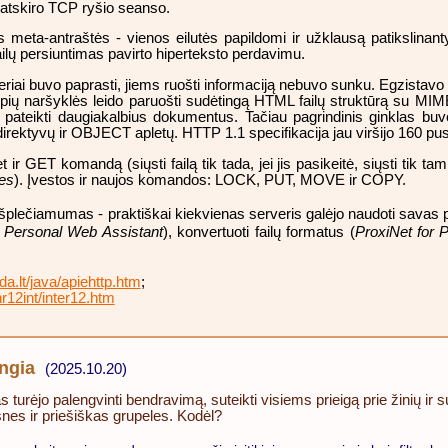
s atskiro TCP ryšio seanso.
os meta-antraštės - vienos eilutės papildomi ir užklausą patiksli
failų persiuntimas pavirto hiperteksto perdavimu.
riai buvo paprasti, jiems ruošti informaciją nebuvo sunku. Egzistavo 
terpių naršyklės leido paruošti sudėtingą HTML failų struktūrą su MIM
r pateikti daugiakalbius dokumentus. Tačiau pagrindinis ginklas bu
irektyvų ir OBJECT apletų. HTTP 1.1 specifikacija jau viršijo 160 pus
 GET komandą (siųsti failą tik tada, jei jis pasikeitė, siųsti tik tam ti
es
). Įvestos ir naujos komandos: LOCK, PUT, MOVE ir COPY.
plečiamumas - praktiškai kiekvienas serveris galėjo naudoti savas p
 Personal Web Assistant
), konvertuoti failų formatus (
ProxiNet for P
.lt/java/apiehttp.htm
;
r12int/inter12.htm
ungia
(2025.10.20)
s turėjo palengvinti bendravimą, suteikti visiems prieigą prie žinių ir s
esnes ir priešiškas grupeles. Kodėl?