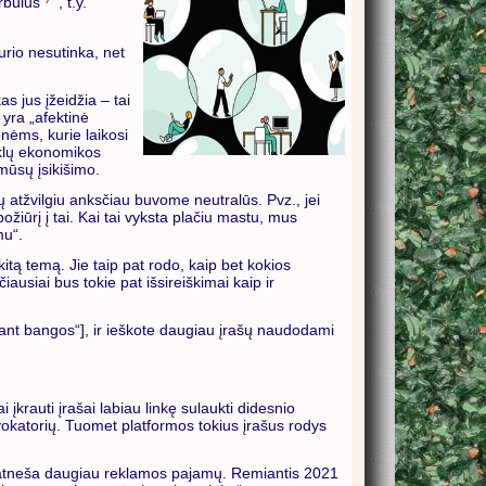
rbulus
“, t.y.
urio nesutinka, net
s jus įžeidžia – tai
yra „afektinė
ėms, kurie laikosi
inklų ekonomikos
mūsų įsikišimo.
 atžvilgiu anksčiau buvome neutralūs. Pvz., jei
žiūrį į tai. Kai tai vyksta plačiu mastu, mus
mu“.
itą temą. Jie taip pat rodo, kaip bet kokios
ausiai bus tokie pat išsireiškimai kaip ir
ant bangos“], ir ieškote daugiau įrašų naudodami
 įkrauti įrašai labiau linkę sulaukti didesnio
ovokatorių. Tuomet platformos tokius įrašus rodys
oms atneša daugiau reklamos pajamų. Remiantis 2021