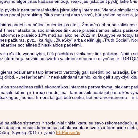
gavimo algoritmas kadaise emocijų reakcijas (įskaitant pyktį) laikė 5-is
aip pyktis ir nesutarimai skatina įsitraukimą Internete. Vienoje simuliaci
mas pagal įsitraukimą (šiuo metu tai daro visos), būtų sėkmingiausia, jei
sklaidos padėtis nebūtinai nulemia jos ateitį. Žmonės dabar socialiniuose 
 Times“ ataskaita, socialiniuose tinkluose praleidžiamas laikas pasiekė
 platformose praleido 10% mažiau laiko nei 2022 m. Daugybė vartotojų t
ines pažiūras, pvz.,, kairiųjų „BlueSky“ arba dešiniųjų „Truth Social“. Nors
abartine socialinės žiniasklaidos padėtimi.
lių išlaidų vyriausybei, tiek psichikos sveikatos, tiek policijos išlaidų s
ir dezinformacija suvaidino svarbų vaidmenį neonacių eitynėse, ir LGBT
ingiems požiūriams tarp interneto vartotojų gali sulėtinti poliarizaciją. 
ų dirbti, - „nešarindami“ ir neskatindami turinio, kuris gali supykdyti kitu
 kurios sprendimas reikš ekonomikos Internete pertvarkymą, siekiant pad
 masalo kūrimą ir (arba) naudojimą. Tam beveik neabejotinai reikės vyriau
sakingas įmones. Ir nors tai gali būti sunku, bet nėra neįmanoma – ir tai
 kad paieškos sistemos ir socialiniai tinklai kartu su savo rekomendacijų a
: mes daugiau nesusiduriame su subalansuota ir sveika informacine dieta,
lėžiūrą. Sąvoką 2011 m. įvedė
Eli Pariser’is
.