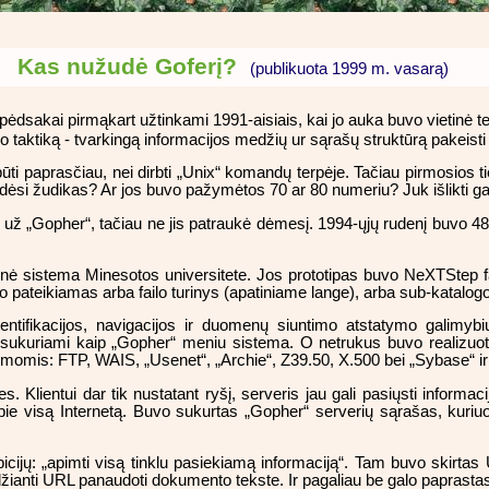
Kas nužudė Goferį?
(publikuota 1999 m. vasarą)
 pėdsakai pirmąkart užtinkami 1991-aisiais, kai jo auka buvo vietinė 
avo taktiką - tvarkingą informacijos medžių ur sąrašų struktūrą pakeisti
 būti paprasčiau, nei dirbti „Unix“ komandų terpėje. Tačiau pirmosios 
eldėsi žudikas? Ar jos buvo pažymėtos 70 ar 80 numeriu? Juk išlikti ga
 už „Gopher“, tačiau ne jis patraukė dėmesį. 1994-ųjų rudenį buvo 48
cinė sistema Minesotos universitete. Jos prototipas buvo NeXTStep f
 pateikiamas arba failo turinys (apatiniame lange), arba sub-katalog
ntifikacijos, navigacijos ir duomenų siuntimo atstatymo galimybi
o sukuriami kaip „Gopher“ meniu sistema. O netrukus buvo realizu
temomis: FTP, WAIS, „Usenet“, „Archie“, Z39.50, X.500 bei „Sybase“ ir
Klientui dar tik nustatant ryšį, serveris jau gali pasiųsti informa
apie visą Internetą. Buvo sukurtas „Gopher“ serverių sąrašas, kuriu
cijų: „apimti visą tinklu pasiekiamą informaciją“. Tam buvo skirtas
eidžianti URL panaudoti dokumento tekste. Ir pagaliau be galo paprasta