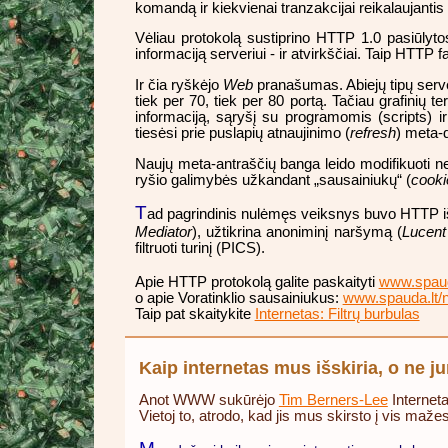
komandą ir kiekvienai tranzakcijai reikalaujanti
Vėliau protokolą sustiprino HTTP 1.0 pasiūlyt
informaciją serveriui - ir atvirkščiai. Taip HTTP 
Ir čia ryškėjo
Web
pranašumas. Abiejų tipų serve
tiek per 70, tiek per 80 portą. Tačiau grafinių 
informaciją, sąryšį su programomis (scripts) i
tiesėsi prie puslapių atnaujinimo (
refresh
) meta-d
Naujų meta-antraščių banga leido modifikuoti net ir
ryšio galimybės užkandant „sausainiukų“ (
cooki
T
ad pagrindinis nulėmęs veiksnys buvo HTTP iš
Mediator
), užtikrina anoniminį naršymą (
Lucent
filtruoti turinį (PICS).
Apie HTTP protokolą galite paskaityti
www.spauda
o apie Voratinklio sausainiukus:
www.spauda.lt/n
Taip pat skaitykite
Internetas: Filtrų burbulas
Kaip internetas mus išskiria, o ne j
Anot WWW sukūrėjo
Tim Berners-Lee
Interneta
Vietoj to, atrodo, kad jis mus skirsto į vis maž