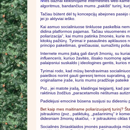
M
es dažnai keiksnojame internetines web-kamera
algoritmus, bandančius mums „pakišti“ turinį, kurį,
Tačiau būtent dėl tų koncepcijų abejones pasėjo 
jei jo aktyviai ieško.
Kai asmuo socialiniuose tinkluose paskelbia nemal
didina platformos pajamas. Tačiau visuomenės mas
poliarizacija“, kai mums patinka žmonės, kurie
kitokių pažiūrų. Tyrimai ir pasaulinės apklausos r
principo pakeitimas, greičiausiai, sumažintų polia
Internete mums įtaką gali daryti žmonių, su kuri
influenceris
, kuriuo žavitės, išsako nuomonę apie 
palaipsniui suskaldo į ideologines gentis, kurios 
Tyrimai rodo, kad mūsų bendravimas socialiniuose 
paieškos norint gauti geresnį temos supratimą, gali
originaliame įraše, kuris mums pradžioje pateikė t
Pvz., jei matote įrašą, klaidingai teigiantį, kad
raktinius žodžius „paracetamolis nėštumas autizma
Padidėjusi emocinė būsena susijusi su didesniu pol
Bet kaip mes maitiname poliarizuojantį turinį? Šta
įsitraukimo (pvz., patiktukų, „pašarinimų“ ir kome
didesniam žmonių skaičiui, - ir įsitraukimo ciklas t
Socialinės žiniasklaidos įmonės pasinaudoja mūsų