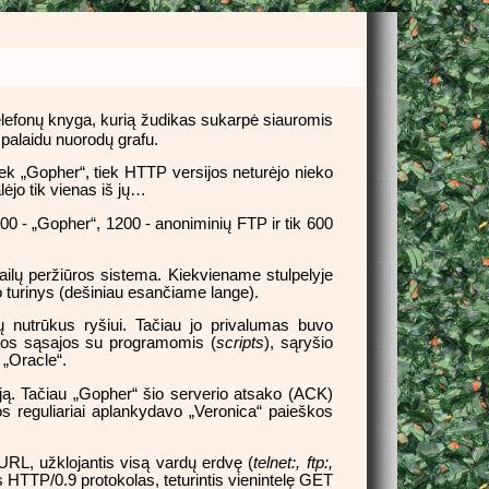
telefonų knyga, kurią žudikas sukarpė siauromis
 palaidu nuorodų grafu.
tiek „Gopher“, tiek HTTP versijos neturėjo nieko
lėjo tik vienas iš jų…
00 - „Gopher“, 1200 - anoniminių FTP ir tik 600
ailų peržiūros sistema. Kiekviename stulpelyje
o turinys (dešiniau esančiame lange).
ų nutrūkus ryšiui. Tačiau jo privalumas buvo
otos sąsajos su programomis (
scripts
), sąryšio
 „Oracle“.
ciją. Tačiau „Gopher“ šio serverio atsako (ACK)
os reguliariai aplankydavo „Veronica“ paieškos
 URL, užklojantis visą vardų erdvę (
telnet:, ftp:,
s HTTP/0.9 protokolas, teturintis vienintelę GET