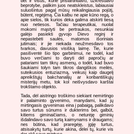
bet ir visus, kurie prisiartindavo, užkrėsdavo
beprotybe, palikim juos neatskleistus, labiausiai
suluošintus pagal mūsų reikalingiausia pojūtį,
būtent, regėjimą. Čia kalbu ne apie kūno regą, o
apie sielos, tik kurios dėka galima atskirti tiesą
nuo netiesos. Tačiau terapeutikai, nuolat
mokomi mąstyti be pertraukos, nesunkiai
galėjo pasiekti gyvojo Dievo reginį ir
nepastebėti saulės, matomos išoriniais
jutimais; ir jie niekada neužmesdavo tos
tvarkos, davusios visišką laimę. Tie, kurie
pasišventė šio tipo garbinimui, ne todėl, kad
buvo verčiami to daryti dėl papročių ar
patariami tam tikrų asmenų, o todėl, kad buvo
šaukiami tolyn tam tikros dangiškos meilės,
suteikusios entuziazmą, veikusį kaip daugelį
apreikštųjų bakchanalijų ar koribantiškųjų
misterijų metu, tok kol neišvysdavo karštai
trokštamo objekto.
Tada, dėl aistringo troškimo siekiant nemirtingo
ir palaiminto gyvenimo, manydami, kad jų
mirtingasis gyvenimas eina į pabaigą, palikdavo
savo turtus sūnums ir dukterims bei, galbūt,
kitiems giminaičiams, o neturėję giminių
išdalindavo savo turtą kaimynams ir draugams;
nes būtina, kad praregėję, įgiję turtus,
atsisakytų turtų, kurie akina, dėlei tų, kurie vis