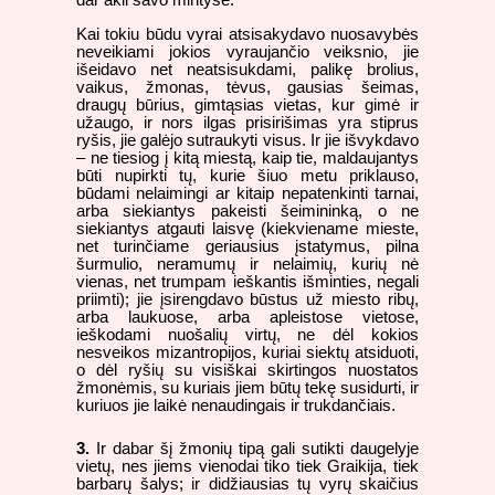
dar akli savo mintyse.
Kai tokiu būdu vyrai atsisakydavo nuosavybės
neveikiami jokios vyraujančio veiksnio, jie
išeidavo net neatsisukdami, palikę brolius,
vaikus, žmonas, tėvus, gausias šeimas,
draugų būrius, gimtąsias vietas, kur gimė ir
užaugo, ir nors ilgas prisirišimas yra stiprus
ryšis, jie galėjo sutraukyti visus. Ir jie išvykdavo
– ne tiesiog į kitą miestą, kaip tie, maldaujantys
būti nupirkti tų, kurie šiuo metu priklauso,
būdami nelaimingi ar kitaip nepatenkinti tarnai,
arba siekiantys pakeisti šeimininką, o ne
siekiantys atgauti laisvę (kiekviename mieste,
net turinčiame geriausius įstatymus, pilna
šurmulio, neramumų ir nelaimių, kurių nė
vienas, net trumpam ieškantis išminties, negali
priimti); jie įsirengdavo būstus už miesto ribų,
arba laukuose, arba apleistose vietose,
ieškodami nuošalių virtų, ne dėl kokios
nesveikos mizantropijos, kuriai siektų atsiduoti,
o dėl ryšių su visiškai skirtingos nuostatos
žmonėmis, su kuriais jiem būtų tekę susidurti, ir
kuriuos jie laikė nenaudingais ir trukdančiais.
3.
Ir dabar šį žmonių tipą gali sutikti daugelyje
vietų, nes jiems vienodai tiko tiek Graikija, tiek
barbarų šalys; ir didžiausias tų vyrų skaičius