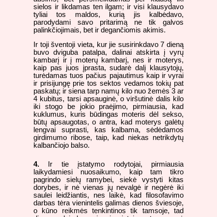
sielos ir likdamas ten ilgam; ir visi klausydavo
tyliai tos maldos, kurią jis kalbėdavo,
parodydami savo pritarimą ne tik galvos
palinkčiojimais, bet ir degančiomis akimis.
Ir toji šventoji vieta, kur jie susirinkdavo 7 dieną
buvo dviguba patalpa, dalinai atskirta į vyrų
kambarį ir į moterų kambarį, nes ir moterys,
kaip pas juos įprasta, sudarė dalį klausytojų,
turėdamas tuos pačius pajautimus kaip ir vyrai
ir prisijungę prie tos sektos vedamos tokių pat
paskatų; ir siena tarp namų kilo nuo žemės 3 ar
4 kubitus, tarsi apsauginė, o viršutinė dalis kilo
iki stogo be jokio praėjimo, pirmiausia, kad
kuklumus, kuris būdingas moteris dėl sekso,
būtų apsaugotas, o antra, kad moterys galėtų
lengvai suprasti, kas kalbama, sėdėdamos
girdimumo ribose, taip, kad niekas netrikdytų
kalbančiojo balso.
4.
Ir tie įstatymo rodytojai, pirmiausia
laikydamiesi nuosaikumo, kaip tam tikro
pagrindo sielų ramybei, siekė vystyti kitas
dorybes, ir nė vienas jų nevalgė ir negėrė iki
saulei leidžiantis, nes laikė, kad filosofavimo
darbas tėra vienintelis galimas dienos šviesoje,
o kūno reikmės tenkintinos tik tamsoje, tad