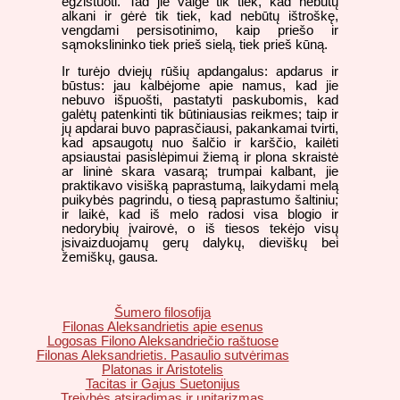
egzistuoti. Tad jie valgė tik tiek, kad nebūtų
alkani ir gėrė tik tiek, kad nebūtų ištroškę,
vengdami persisotinimo, kaip priešo ir
sąmokslininko tiek prieš sielą, tiek prieš kūną.
Ir turėjo dviejų rūšių apdangalus: apdarus ir
būstus: jau kalbėjome apie namus, kad jie
nebuvo išpuošti, pastatyti paskubomis, kad
galėtų patenkinti tik būtiniausias reikmes; taip ir
jų apdarai buvo paprasčiausi, pakankamai tvirti,
kad apsaugotų nuo šalčio ir karščio, kailėti
apsiaustai pasislėpimui žiemą ir plona skraistė
ar lininė skara vasarą; trumpai kalbant, jie
praktikavo visišką paprastumą, laikydami melą
puikybės pagrindu, o tiesą paprastumo šaltiniu;
ir laikė, kad iš melo radosi visa blogio ir
nedorybių įvairovė, o iš tiesos tekėjo visų
įsivaizduojamų gerų dalykų, dieviškų bei
žemiškų, gausa.
Šumero filosofija
Filonas Aleksandrietis apie esenus
Logosas Filono Aleksandriečio raštuose
Filonas Aleksandrietis. Pasaulio sutvėrimas
Platonas ir Aristotelis
Tacitas ir Gajus Suetonijus
Trejybės atsiradimas ir unitarizmas