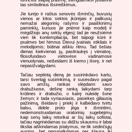
turinčius slaptą prasmę, stengdamiesi įsisavinti
tas simbolinius išsireiškimus.
Jie turėjo ir raštus senovės išminčių, buvusių
vienos ar kitos sektos įkūrėjais ir palikusių
nemažai alegorinių rašymo ir paaiškinimų
paminklų, kuriuos jie priėmė kaip modelį ir
mėgdžiojo anų sektų elgesį; tad jie neužsiėmė
vien tik kontempliacija, bet taipogi kūrė ir
psalmes bei himnus Dievui įvairiais stikliais ir
melodijomis; būtinai aiškiu ritmu. Tad šešias
dienas kiekvienas jų, pasitraukęs į vienatvę,
filosofuodavo vietovėse vadinamose
vienuolynais, neišeidami iš kiemo į išorę, ir net
nepasižvalgydami.
Tačiau septintą dieną jie susirinkdavo kartu,
tarsi šventąjį susirinkimą, ir susėsdavo pagal
savo amžių, rankas slėpdami savo
drabužiuose, dešinę ranką laikydami tarp
krūtinės ir drabužio, o kairę nuleidę šone
žemyn; ir tada vyriausiasis, pasiekęs giliausią
pažinimą, išeidavo į priekį ir kalbėdavo tvirtu
balsu, didele proto jėga ir išmintimi,
nedemonstruodamas oratorinių sugebėjimų
kaip senų laikų retorikai ar šių laikų sofistai,
tačiau nagrinėdamas su didžiu skausmu ir labai
tiksliai aiškindamas įstatymus, ne tik sėdinčiųjų
ausims, bet persmelkdamas per klausą iki