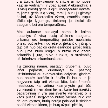
yra Egipte, kiekvienoje jo srityje ar nomuose,
kaip jie vadinami, ir ypač aplink Aleksandriją; ir
iš visų kraštų geriausieji tų
therapeutae
vyksta į
tą jiems geriausią vietą, tarsi ji būtų jų gimtąja
šalimi, už Maereotiko ežero, esančio truputį
iškilusioje lygumoje, tinkamą jų tikslui dėl
saugumo bei oro temperatūros.
Mat laukuose pastatyti namai ir kaimai
supantys iš visų pusių užtikrino saugumą,
tinkamą oro temperatūrą palaikė nuolatiniai
brizai, pučiantys nuo ežero, įtekančio į jūrą, o
taip pat nuo pačios greta esančios jūros; brizai
nuo jūros buvo lengvi, o brizai nuo ežero,
įtekančio į jūrą, buvo sunkūs, o susimaišę
užtikrindavo tinkamiausią orą.
Tų žmonių namai, pastatyti grupėmis, buvo
labai paprasti, duodantys tik pastogę
užtikrindami du svarbiausius dalykus: gindami
nuo saulės karščio ir šalčio iš lauko; ir jie
negyveno taip arti vienas kito, kaip žmonės
miestuose, kai artima kaimynystė gali būti
sunkinanti ir nemaloni tiems, kurie turi išreikšti
pagarbinimą ir yra pasišventę vienatvei; o iš
kitos pusės, negyveno nutolę vienas nuo kito
dėl draugystės, kurią norėjo palaikyti ir siekiant
padėti vienas kitam, jei būtų užpulti plėšikų