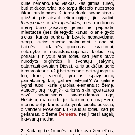
kurie nemano, kad viskas, kas girtina, turėtų
būti atiduota tylai; tuo tarpu filosofo nuostatos
iškart nustatomos iš jiems duoto pavadinimo -
griežtai prisilaikant etimologijos, jie vadinti
therapeutae
ir
therapeutrides
, nes medicinos
meną buvo įsisavinę geriau nei paprastai
miestuose (nes tie tegydo kūnus, o anie gydo
sielas, kurios sunkiai ir beveik nepagydomai
serga, kurias apėmė malonumai ir apetitai,
baimės ir nelaimės, godumas ir kvailumai,
neteisybė ir nesuskaičiuojamas kiekis kitų
potraukių ir ydų) arba todėl, kad jiems buvo
nurodyta prigimties ir šventųjų įsakymų
patarnauti gyvajam Dievui, kuris aukščiau gėrio
ir paprastesnis už jį bei senesnis nei sąjunga su
tuo, kuris, vienok, yra iš išpažįstančių
pamaldumą, kurį galime palyginti? Ar galime
lyginti tuos, kurie garbina elementus: žemę,
vandenį, orą ir ugnį? - kuriems skirtingos tautos
davė pavadinimus, pavadindamos ugnį
Hefaistu, manau dėl jos kaitrumo, o orą Hera,
manau dėl jo kilimo aukštyn iki didelio aukščio,
o vandenį Poseidonu, tikriausiai todėl, kad jis
geriamas, o žemę
Demetra
, nes ji tarsi augalų
ir gyvūnų motina.
2.
Kadangi tie žmonės ne tik savo žemiečius,