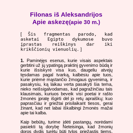
Filonas iš Aleksandrijos
Apie askezę
(apie 30 m.)
Šis fragmentas parodo, kad
[
asketai Egipto dykumose buvo
įprastas reiškinys dar iki
krikščionių vienuolių.
]
1.
Paminėjęs esenus, kurie visais aspektais
gerbtini už jų ypatingą praktinį gyvenimo būdą ir
kurie išsiskyrė visa kuo, daugeliu atvejų
tęsdamas pagal tvarką, kalbėsiu apie tuos,
kurie priėmė mąstančio žmogaus gyvenimą, ir
pasakysiu, ką laikau verta pasakyti šia tema,
nieko neišsigalvodamas, kad pagražinčiau tais
klausimais, kuriuos beveik visi poetai ir rašto
žmonės įpratę išgirti dėl jo retų apraiškų; kuo
paprasčiau ir griežtai prisilaikant tiesos, gerai
žinant, kad net labai iškalbingi žmonės mažai
apie tai kalba.
Kaip bebūtų, turime įdėti pastangų, norėdami
pasiekti tą dorybę Neteisinga, kad žmonių
doros dydis turėtų būti tylos priežastis tiems,