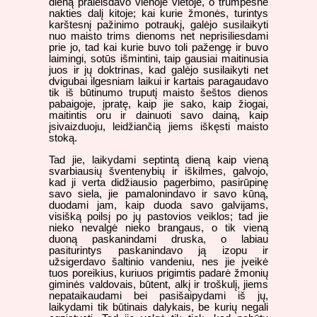
dieną praleisdavo vienoje vietoje, o trumpesnė
nakties dalį kitoje; kai kurie žmonės, turintys
karštesnį pažinimo potraukį, galėjo susilaikyti
nuo maisto trims dienoms net neprisiliesdami
prie jo, tad kai kurie buvo toli pažengę ir buvo
laimingi, sotūs išmintini, taip gausiai maitinusia
juos ir jų doktrinas, kad galėjo susilaikyti net
dvigubai ilgesniam laikui ir kartais paragaudavo
tik iš būtinumo truputį maisto šeštos dienos
pabaigoje, įpratę, kaip jie sako, kaip žiogai,
maitintis oru ir dainuoti savo dainą, kaip
įsivaizduoju, leidžiančią jiems iškęsti maisto
stoką.
Tad jie, laikydami septintą dieną kaip vieną
svarbiausių šventenybių ir iškilmes, galvojo,
kad ji verta didžiausio pagerbimo, pasirūpinę
savo siela, jie pamalonindavo ir savo kūną,
duodami jam, kaip duoda savo galvijams,
visišką poilsį po jų pastovios veiklos; tad jie
nieko nevalgė nieko brangaus, o tik vieną
duoną paskanindami druska, o labiau
pasiturintys paskanindavo ją izopu ir
užsigerdavo šaltinio vandeniu, nes jie įveikė
tuos poreikius, kuriuos prigimtis padarė žmonių
giminės valdovais, būtent, alkį ir troškulį, jiems
nepataikaudami bei pasišaipydami iš jų,
laikydami tik būtinais dalykais, be kurių negali