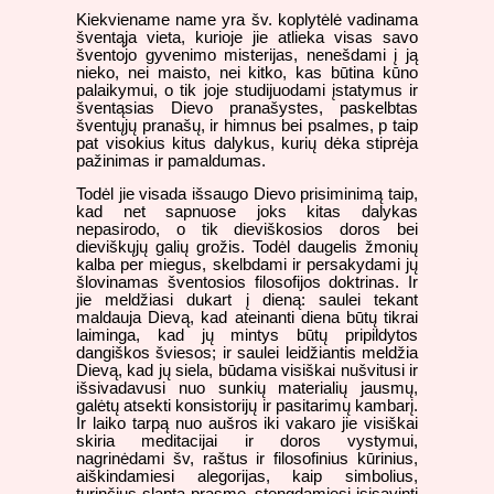
Kiekviename name yra šv. koplytėlė vadinama
šventąja vieta, kurioje jie atlieka visas savo
šventojo gyvenimo misterijas, nenešdami į ją
nieko, nei maisto, nei kitko, kas būtina kūno
palaikymui, o tik joje studijuodami įstatymus ir
šventąsias Dievo pranašystes, paskelbtas
šventųjų pranašų, ir himnus bei psalmes, p taip
pat visokius kitus dalykus, kurių dėka stiprėja
pažinimas ir pamaldumas.
Todėl jie visada išsaugo Dievo prisiminimą taip,
kad net sapnuose joks kitas dalykas
nepasirodo, o tik dieviškosios doros bei
dieviškųjų galių grožis. Todėl daugelis žmonių
kalba per miegus, skelbdami ir persakydami jų
šlovinamas šventosios filosofijos doktrinas. Ir
jie meldžiasi dukart į dieną: saulei tekant
maldauja Dievą, kad ateinanti diena būtų tikrai
laiminga, kad jų mintys būtų pripildytos
dangiškos šviesos; ir saulei leidžiantis meldžia
Dievą, kad jų siela, būdama visiškai nušvitusi ir
išsivadavusi nuo sunkių materialių jausmų,
galėtų atsekti konsistorijų ir pasitarimų kambarį.
Ir laiko tarpą nuo aušros iki vakaro jie visiškai
skiria meditacijai ir doros vystymui,
nagrinėdami šv, raštus ir filosofinius kūrinius,
aiškindamiesi alegorijas, kaip simbolius,