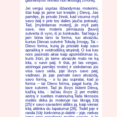
gaunantysis skiriasi nuo likusiųjų žmonių.
Jei vergui siųstas išbandymas moterimi,
štai kaip jis jame turi kreiptis į Dievą. Jas
pamilęs, jis privalo žinoti, kad visuma myli
savo dalį ir prie tos dalies jaučia potraukį.
Tad, [mylėdamas moterį], jis myli pats
save, nes moteris pirmiausia [buvo]
sutverta iš vyro, iš jo šonkaulio. Tad tegu ji
jam būna tarsi ta forma, tuo atvaizdu,
kuriuo Dievas sutvėrė Tobulą žmogų. Tai –
Dievo forma, kurią jis pristatė kaip savo
apraišką ir veidrodišką atspindį. O kai kas
nors pasirodo akiai kaip apsireiškimas to,
kuris žiūri, jis tame atvaizde mato ne ką
kita, o save patį. Ir štai, jei tas vergas,
aistringai pamilęs moterį ir siekdamas jos
visa savo siela, joje išvys save patį,
vadinasi, jis joje pamatė savo atvaizdą,
savo formą, - o tu jau supratai, kad jo
forma – tai Dievo forma, pagal kurią Jis
tave sutvėrė. Tad jis išvys būtent Dievą,
kažką kita, - tačiau išvys Jį per meilės
aistrą ir sueities malonumą.Tada tikrosios
meilės dėka jis moteryje ras tikrąją žūtį
[25] ir savo savastimi atitiks ją, kaip vienas
kitą atitinka du tapatumai [26]. Todėl joje ir
randa žūtį: kiekviena jo dalelė – joje, niekas