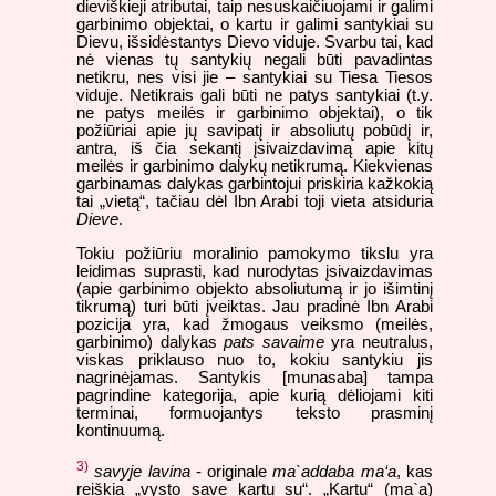
dieviškieji atributai, taip nesuskaičiuojami ir galimi
garbinimo objektai, o kartu ir galimi santykiai su
Dievu, išsidėstantys Dievo viduje. Svarbu tai, kad
nė vienas tų santykių negali būti pavadintas
netikru, nes visi jie – santykiai su Tiesa Tiesos
viduje. Netikrais gali būti ne patys santykiai (t.y.
ne patys meilės ir garbinimo objektai), o tik
požiūriai apie jų savipatį ir absoliutų pobūdį ir,
antra, iš čia sekantį įsivaizdavimą apie kitų
meilės ir garbinimo dalykų netikrumą. Kiekvienas
garbinamas dalykas garbintojui priskiria kažkokią
tai „vietą“, tačiau dėl Ibn Arabi toji vieta atsiduria
Dieve
.
Tokiu požiūriu moralinio pamokymo tikslu yra
leidimas suprasti, kad nurodytas įsivaizdavimas
(apie garbinimo objekto absoliutumą ir jo išimtinį
tikrumą) turi būti įveiktas. Jau pradinė Ibn Arabi
pozicija yra, kad žmogaus veiksmo (meilės,
garbinimo) dalykas
pats savaime
yra neutralus,
viskas priklauso nuo to, kokiu santykiu jis
nagrinėjamas. Santykis [munasaba] tampa
pagrindine kategorija, apie kurią dėliojami kiti
terminai, formuojantys teksto prasminį
kontinuumą.
3)
savyje lavina
- originale
ma`addaba ma‘a
, kas
reiškia „vysto save kartu su“. „Kartu“ (ma`a)