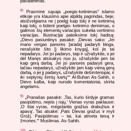
pavadinimas.
8)
Prasminė sąsaja „poegis-ketinimas“ islamo
etikoje yra klausimo apie atpildą pagrindas, beje,
atsižvelgiama ne į poelgį kaip tokį ir ne ketinimą
kaip tokį, o būtent poelgio- ketinimo derinimas, o
galimos šių elementų variacijos sukelia vertinimo
variacijas. Iliustracijai pateiksime tokį hadisą:
„Dievo pasiuntinys pasakė: ‚Dievas sako: ‚Jei
mano vergas panorės [arada] padaryti bloga,
nerašykite šito [į likimo knygą], kol jis tai
nepadarys. Jei jsi padarys, taip ir užrašykite, o jei
dėl Manęs atsisakys nuo jo, užrašykite jam tai
kaip gerą darbą. Jei jsi panorės padaryti gera,
tačiau nepadarys, užrašykite jam kaip vieną gerą
darbą, o jei jį padarys, užrašykite dešimteriopai, ir
iki septynių šimtų kartų‘‘“ Al-Buhari As-Sahih, o
Dievo kalba, kaip nurodo komentatoriai, skirta
angelams.
9)
„Pranašas pasakė: ‚Tas, kurio širdyje gramas
pasipūtimo, neįeis į rojų.‘ Vienas vyras paklausė:
‚O štai vyras, mėgstantis gražius drabužius ir
apavą‘. Tas atsakė: ‚Pats Dievas gražus ir myli
Grožį. Pasipūtimas – tai, kai atmeta tiesą ir
žmones.‘“ Muslimas. As-Sahih.
10)