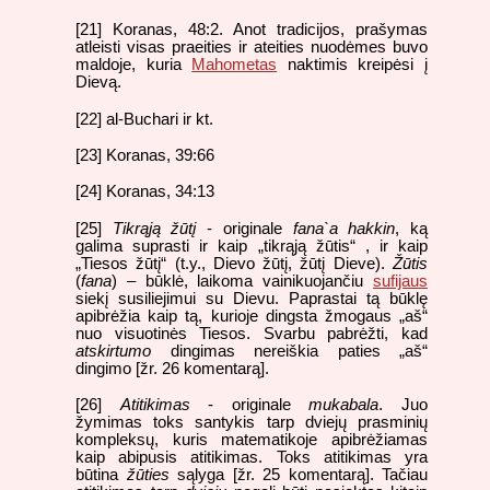
[21] Koranas, 48:2. Anot tradicijos, prašymas
atleisti visas praeities ir ateities nuodėmes buvo
maldoje, kuria
Mahometas
naktimis kreipėsi į
Dievą.
[22] al-Buchari ir kt.
[23] Koranas, 39:66
[24] Koranas, 34:13
[25]
Tikrąją žūtį
- originale
fana`a hakkin
, ką
galima suprasti ir kaip „tikrąją žūtis“ , ir kaip
„Tiesos žūtį“ (t.y., Dievo žūtį, žūtį Dieve).
Žūtis
(
fana
) – būklė, laikoma vainikuojančiu
sufijaus
siekį susiliejimui su Dievu. Paprastai tą būklę
apibrėžia kaip tą, kurioje dingsta žmogaus „aš“
nuo visuotinės Tiesos. Svarbu pabrėžti, kad
atskirtumo
dingimas nereiškia paties „aš“
dingimo [žr. 26 komentarą].
[26]
Atitikimas
- originale
mukabala
. Juo
žymimas toks santykis tarp dviejų prasminių
kompleksų, kuris matematikoje apibrėžiamas
kaip abipusis atitikimas. Toks atitikimas yra
būtina
žūties
sąlyga [žr. 25 komentarą]. Tačiau