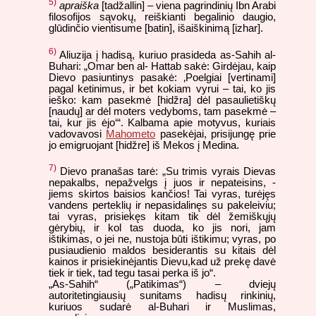
5)
apraiška
[tadžallin] – viena pagrindinių Ibn Arabi
filosofijos sąvokų, reiškianti begalinio daugio,
glūdinčio vientisume [batin], išaiškinimą [izhar].
6)
Aliuzija į hadisą, kuriuo prasideda as-Sahih al-
Buhari: „Omar ben al- Hattab sakė: Girdėjau, kaip
Dievo pasiuntinys pasakė: ‚Poelgiai [vertinami]
pagal ketinimus, ir bet kokiam vyrui – tai, ko jis
ieško: kam pasekmė [hidžra] dėl pasaulietiškų
[naudų] ar dėl moters vedyboms, tam pasekmė –
tai, kur jis ėjo‘“. Kalbama apie motyvus, kuriais
vadovavosi
Mahometo
pasekėjai, prisijungę prie
jo emigruojant [hidžre] iš Mekos į Medina.
7)
Dievo pranašas tarė: „Su trimis vyrais Dievas
nepakalbs, nepažvelgs į juos ir nepateisins, -
jiems skirtos baisios kančios! Tai vyras, turėjęs
vandens perteklių ir nepasidalinęs su pakeleiviu;
tai vyras, prisiekęs kitam tik dėl žemiškųjų
gėrybių, ir kol tas duoda, ko jis nori, jam
ištikimas, o jei ne, nustoja būti ištikimu; vyras, po
pusiaudienio maldos besiderantis su kitais dėl
kainos ir prisiekinėjantis Dievu,kad už prekę davė
tiek ir tiek, tad tegu tasai perka iš jo“.
„As-Sahih“ („Patikimas“) – dviejų
autoritetingiausių sunitams hadisų rinkinių,
kuriuos sudarė al-Buhari ir Muslimas,