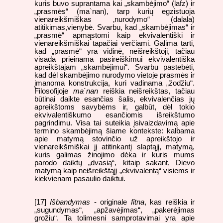
kuris buvo suprantama kai „skambėjimo“ (lafz) ir
„prasmės“ (ma`nan), tarp kurių egzistuoja
vienareikšmiškas ‚nurodymo“ (dalala)
atitikimas,vienybė. Svarbu, kad „skambėjimas“ ir
„prasmė“ apmąstomi kaip ekvivalentiški ir
vienareikšmiškai tapačiai verčiami. Galima tarti,
kad „prasmė“ yra vidinė, neišreikštoji, tačiau
visada prieinama pasireiškimui ekvivalentiška
apreikštajam „skambėjimui“. Svarbu pastebėti,
kad dėl skambėjimo nurodymo vietoje prasmės ir
įmanoma konstrukcija, kuri vadinama „žodžiu“.
Filosofijoje
ma`nan
reiškia neišreikštas, tačiau
būtinai daikte esančias šalis, ekvivalenčias jų
apreikštoms savybėms ir, galbūt, dėl tokio
ekvivalentiškumo esančiomis išreikštumo
pagrindimu. Visa tai suteikia įsivaizdavimą apie
termino skambėjimą šiame kontekste: kalbama
apie matymą stovinčio už apreikštojo ir
vienareikšmiškai jį atitinkantį slaptąjį, matymą,
kuris galimas žinojimo dėka ir kuris mums
parodo daiktų „dvasią“, kitaip sakant, Dievo
matymą kaip neišreikštąjį „ekvivalentą“ visiems ir
kiekvienam pasaulio daiktui.
[17]
Išbandymas
- originale
fitna
, kas reiškia ir
„sugundymas“, „apžavėjimas“, „pakerėjimas
grožiu“. Ta tolimesni samprotavimai yra apie