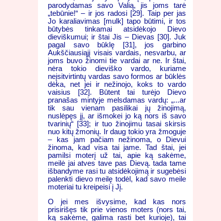
parodydamas savo Valią, jis joms tarė
„tebūnie!“ – ir jos radosi [29]. Taip per jas
Jo karaliavimas [mulk] tapo būtimi, ir tos
būtybės tinkamai atsidėkojo Dievo
dieviškumui; ir štai Jis – Dievas [30]. Juk
pagal savo būklę [31], jos garbino
Aukščiausiąjį visais vardais, nesvarbu, ar
joms buvo žinomi tie vardai ar ne. Ir štai,
nėra tokio dieviško vardo, kuriame
neįsitvirtintų vardas savo formos ar būklės
dėka, net jei ir nežinojo, koks to vardo
vaisius [32]. Būtent tai turėjo Dievo
pranašas mintyje melsdamas vardų: „...ar
tik sau vienam pasilikai jų žinojimą,
nuslėpęs jį, ar išmokei jo ką nors iš savo
tvarinių“ [33]; ir tuo žinojimu tasai skirsis
nuo kitų žmonių. Ir daug tokio yra žmoguje
– kas jam pačiam nežinoma, o Dievui
žinoma, kad visa tai jame. Tad štai, jei
pamilsi moterį už tai, apie ką sakėme,
meilė jai atves tave pas Dievą. tada tame
išbandyme rasi tu atsidėkojimą ir sugebėsi
palenkti dievo meilę todėl, kad savo meile
moteriai tu kreipeisi į Jį.
O jei mes išvysime, kad kas nors
prisirišęs tik prie vienos moters (nors tai,
ką sakėme, galima rasti bet kurioje), tai