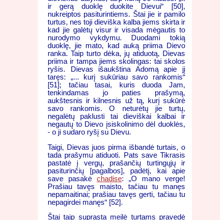
ir gerą duoklę duokite Dievui“ [50],
nukreiptos pasiturintiems. Štai jie ir pamilo
turtus, nes toji dieviška kalba jiems skirta ir
kad jie galėtų visur ir visada mėgautis to
nurodymo vykdymu. Duodami tokią
duoklę, jie mato, kad auką priima Dievo
ranka. Taip turto dėka, jų atiduotą, Dievas
priima ir tampa jiems skolingas: tai skolos
ryšis. Dievas išaukština Adomą apie jį
taręs: „... kurį sukūriau savo rankomis“
[51]; tačiau tasai, kuris duoda Jam,
tenkindamas jo paties prašymą,
aukštesnis ir kilnesnis už tą, kurį sukūrė
savo rankomis. O neturėtų jie turtų,
negalėtų paklusti tai dieviškai kalbai ir
negautų to Dievo įsiskolinimo dėl duoklės,
- o ji sudaro ryšį su Dievu.
Taigi, Dievas juos pirma išbandė turtais, o
tada prašymu atiduoti. Pats save Tikrasis
pastatė į vergų, prašančių turtingųjų ir
pasiturinčių [pagalbos], padėtį, kai apie
save pasakė
chadise
: „O mano verge!
Prašiau tavęs maisto, tačiau tu manęs
nepamaitinai; prašiau tavęs gerti, tačiau tu
nepagirdei manęs“ [52].
Štai taip suprasta meilė turtams pravedė