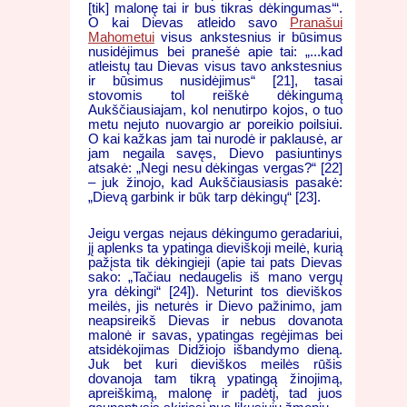
[tik] malonę tai ir bus tikras dėkingumas‘“.
O kai Dievas atleido savo
Pranašui
Mahometui
visus ankstesnius ir būsimus
nusidėjimus bei pranešė apie tai: „...kad
atleistų tau Dievas visus tavo ankstesnius
ir būsimus nusidėjimus“ [21], tasai
stovomis tol reiškė dėkingumą
Aukščiausiajam, kol nenutirpo kojos, o tuo
metu nejuto nuovargio ar poreikio poilsiui.
O kai kažkas jam tai nurodė ir paklausė, ar
jam negaila savęs, Dievo pasiuntinys
atsakė: „Negi nesu dėkingas vergas?“ [22]
– juk žinojo, kad Aukščiausiasis pasakė:
„Dievą garbink ir būk tarp dėkingų“ [23].
Jeigu vergas nejaus dėkingumo geradariui,
jį aplenks ta ypatinga dieviškoji meilė, kurią
pažįsta tik dėkingieji (apie tai pats Dievas
sako: „Tačiau nedaugelis iš mano vergų
yra dėkingi“ [24]). Neturint tos dieviškos
meilės, jis neturės ir Dievo pažinimo, jam
neapsireikš Dievas ir nebus dovanota
malonė ir savas, ypatingas regėjimas bei
atsidėkojimas Didžiojo išbandymo dieną.
Juk bet kuri dieviškos meilės rūšis
dovanoja tam tikrą ypatingą žinojimą,
apreiškimą, malonę ir padėtį, tad juos