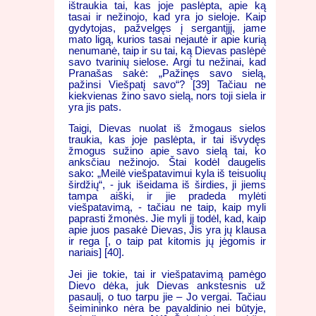
ištraukia tai, kas joje paslėpta, apie ką
tasai ir nežinojo, kad yra jo sieloje. Kaip
gydytojas, pažvelgęs į sergantįjį, jame
mato ligą, kurios tasai nejautė ir apie kurią
nenumanė, taip ir su tai, ką Dievas paslėpė
savo tvarinių sielose. Argi tu nežinai, kad
Pranašas sakė: „Pažinęs savo sielą,
pažinsi Viešpatį savo“? [39] Tačiau ne
kiekvienas žino savo sielą, nors toji siela ir
yra jis pats.
Taigi, Dievas nuolat iš žmogaus sielos
traukia, kas joje paslėpta, ir tai išvydęs
žmogus sužino apie savo sielą tai, ko
anksčiau nežinojo. Štai kodėl daugelis
sako: „Meilė viešpatavimui kyla iš teisuolių
širdžių“, - juk išeidama iš širdies, ji jiems
tampa aiški, ir jie pradeda mylėti
viešpatavimą, - tačiau ne taip, kaip myli
paprasti žmonės. Jie myli jį todėl, kad, kaip
apie juos pasakė Dievas, Jis yra jų klausa
ir rega [, o taip pat kitomis jų jėgomis ir
nariais] [40].
Jei jie tokie, tai ir viešpatavimą pamėgo
Dievo dėka, juk Dievas ankstesnis už
pasaulį, o tuo tarpu jie – Jo vergai. Tačiau
šeimininko nėra be pavaldinio nei būtyje,