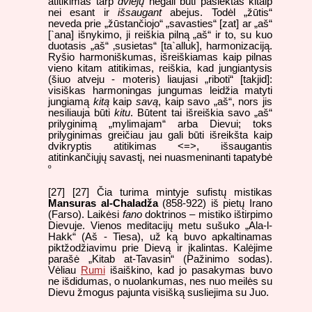
atitikimas tarp
dviejų
negali būti pasiektas kitaip
nei esant ir
išsaugant
abejus. Todėl „žūtis“
neveda prie „žūstančiojo“ „savasties“ [zat] ar „aš“
[`ana] išnykimo, ji reiškia pilną „aš“ ir to, su kuo
duotasis „aš“ ‚susietas“ [ta`alluk], harmonizaciją.
Ryšio harmoniškumas, išreiškiamas kaip pilnas
vieno kitam atitikimas, reiškia, kad jungiantysis
(šiuo atveju - moteris) liaujasi „riboti“ [takjid]:
visiškas harmoningas jungumas leidžia matyti
jungiamą
kitą
kaip
savą
, kaip savo „aš“, nors jis
nesiliauja būti
kitu
. Būtent tai išreiškia savo „aš“
prilyginimą „mylimajam“ arba Dievui; toks
prilyginimas greičiau jau gali būti išreikšta kaip
dvikryptis atitikimas <=>, išsaugantis
atitinkančiųjų savastį, nei nuasmeninanti tapatybė
º
[27] [27] Čia turima mintyje sufistų mistikas
Mansuras al-Chaladža
(858-922) iš pietų Irano
(Farso). Laikėsi
fano
doktrinos – mistiko ištirpimo
Dievuje. Vienos meditacijų metu sušuko „Ala-l-
Hakk“ (Aš - Tiesa), už ką buvo apkaltinamas
piktžodžiavimu prie Dievą ir įkalintas. Kalėjime
parašė „Kitab at-Tavasin“ (Pažinimo sodas).
Vėliau
Rumi
išaiškino, kad jo pasakymas buvo
ne išdidumas, o nuolankumas, nes nuo meilės su
Dievu žmogus pajunta visišką susliejima su Juo.