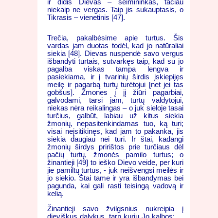
ir didis Dievas – šeimininkas, tačiau
niekaip ne vergas. Taip jis sukauptasis, o
Tikrasis – vienetinis [47].
Trečia, pakalbėsime apie turtus. Šis
vardas jam duotas todėl, kad jo natūraliai
siekia [48]. Dievas nuspendė savo vergus
išbandyti turtais, sutvarkęs taip, kad su jo
pagalba viskas tampa lengva ir
pasiekiama, ir į tvarinių širdis įskiepijęs
meilę ir pagarbą turtų turėtojui [net jei tas
gobšus]. Žmones į jį žiūri pagarbiai,
galvodami, tarsi jam, turtų valdytojui,
niekas nėra reikalingas – o juk sieloje tasai
turčius, galbūt, labiau už kitus siekia
žmonių, nepasitenkindamas tuo, ką turi;
visai neįsitikinęs, kad jam to pakanka, jis
siekia daugiau nei turi. Ir štai, kadangi
žmonių širdys pririštos prie turčiaus dėl
pačių turtų, žmonės pamilo turtus; o
žinantieji [49] to ieško Dievo veide, per kuri
jie pamiltų turtus, - juk neišvengsi meilės ir
jo siekio. Štai tame ir yra išbandymas bei
pagunda, kai gali rasti teisingą vadovą ir
kelią.
Žinantieji savo žvilgsnius nukreipia į
dieviškus dalykus, tarp kurių Jo kalbos: „..