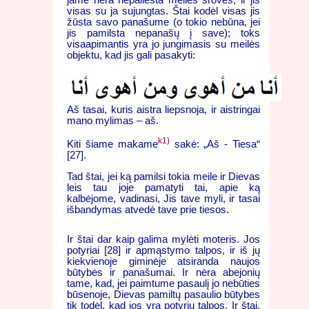
jame nėra nepaliesta meilės srovės, ir jis
visas su ja sujungtas. Štai kodėl visas jis
žūsta savo panašume (o tokio nebūna, jei
jis pamilsta nepanašų į save); toks
visaapimantis yra jo jungimasis su meilės
objektu, kad jis gali pasakyti:
Aš tasai, kuris aistra liepsnoja, ir aistringai
mano mylimas – aš.
k1)
Kiti šiame makame
sakė: „Aš - Tiesa“
[27].
Tad štai, jei ką pamilsi tokia meile ir Dievas
leis tau joje pamatyti tai, apie ką
kalbėjome, vadinasi, Jis tave myli, ir tasai
išbandymas atvedė tave prie tiesos.
Ir štai dar kaip galima mylėti moteris. Jos
potyriai [28] ir apmąstymo talpos, ir iš jų
kiekvienoje giminėje atsiranda naujos
būtybės ir panašumai. Ir nėra abejonių
tame, kad, jei paimtume pasaulį jo nebūties
būsenoje, Dievas pamiltų pasaulio būtybes
tik todėl, kad jos yra potyrių talpos. Ir štai,