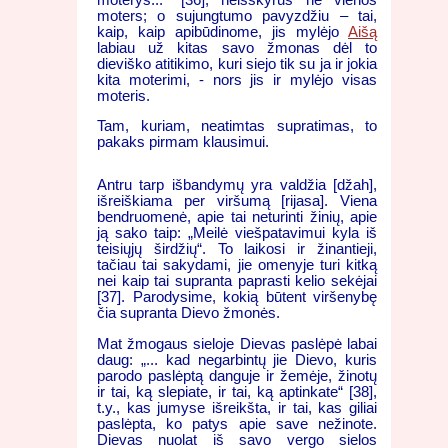
moters; o sujungtumo pavyzdžiu – tai,
kaip, kaip apibūdinome, jis mylėjo
Aišą
labiau už kitas savo žmonas dėl to
dieviško atitikimo, kuri siejo tik su ja ir jokia
kita moterimi, - nors jis ir mylėjo visas
moteris.
Tam, kuriam, neatimtas supratimas, to
pakaks pirmam klausimui.
Antru tarp išbandymų yra valdžia [džah],
išreiškiama per viršumą [rijasa]. Viena
bendruomenė, apie tai neturinti žinių, apie
ją sako taip: „Meilė viešpatavimui kyla iš
teisiųjų širdžių“. To laikosi ir žinantieji,
tačiau tai sakydami, jie omenyje turi kitką
nei kaip tai supranta paprasti kelio sekėjai
[37]. Parodysime, kokią būtent viršenybę
čia supranta Dievo žmonės.
Mat žmogaus sieloje Dievas paslėpė labai
daug: „... kad negarbintų jie Dievo, kuris
parodo paslėptą danguje ir žemėje, žinotų
ir tai, ką slepiate, ir tai, ką aptinkate“ [38],
t.y., kas jumyse išreikšta, ir tai, kas giliai
paslėpta, ko patys apie save nežinote.
Dievas nuolat iš savo vergo sielos