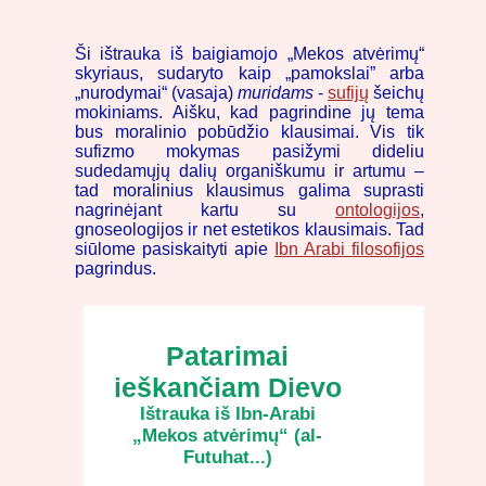
Ši ištrauka iš baigiamojo „Mekos atvėrimų“
skyriaus, sudaryto kaip „pamokslai” arba
„nurodymai“ (vasaja)
muridams
-
sufijų
šeichų
mokiniams. Aišku, kad pagrindine jų tema
bus moralinio pobūdžio klausimai. Vis tik
sufizmo mokymas pasižymi dideliu
sudedamųjų dalių organiškumu ir artumu –
tad moralinius klausimus galima suprasti
nagrinėjant kartu su
ontologijos
,
gnoseologijos ir net estetikos klausimais. Tad
siūlome pasiskaityti apie
Ibn Arabi filosofijos
pagrindus.
Patarimai
ieškančiam Dievo
Ištrauka iš Ibn-Arabi
„Mekos atvėrimų“ (al-
Futuhat...)