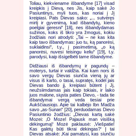
Toliau, kiekviename išbandyme [17] visad
kreipkis į Dievą, nes Jis, kaip sakė Jo
Pasiuntinys, myli tuos, kas noriai į Jį
kreipiasi. Pats Dievas sako: „... sutvėręs
mirtį ir gyvenimą, kad išbandytų, kieno
poelgiai geresni“ [18], nes išbandydamas
sužinos, koks iš tikro yra žmogus, kokiu
žodžiais nori atrodyti: „Tai – ne kas kita
kaip tavo išbandymas: juo tu, ką panorėsi,
suklaidinsi“, t.y., į pasimetimą, „o ką
panorėsi, nuvesi teisingu keliu“ [19], t.y.
parodysi, kaip išsigelbėti tame išbandyme.
Didžiausi iš išbandymų ir pagundų –
moterys, turtai ir valdžia. Kai kam nors iš
savo vergų Dievas siunčia vieną jų ar
visus iš karto, o tasai, supratęs, kodėl jais
Dievas bando jį, kreipiasi būtent į Jį,
neužsiimdamas jais kaip tokiais, ir laiko
juos malone, siųsta paties Dievo, - tada tie
išbandymai vergą veda tiesiai prie
Aukščiausiojo. Apie tai kalbėjo Ibn Madža
savo „as-Sunan“ [20], perduodamas Dievo
Pasiuntinio žodžius: „Dievas kartą sakė
Mozei: ‚O Moze! Pajausk man visišką
dėkingumą!‘ Mozė paklausė: ‚Viešpatie!
Kas galėtų būti tikrai dėkingas?‘ Į tai
Dievas atsakė: ‚Kai pamatysi, kas siunčiu