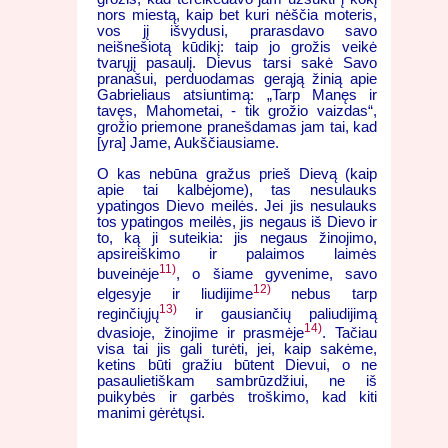
nors miestą, kaip bet kuri nėščia moteris,
vos jį išvydusi, prarasdavo savo
neišnešiotą kūdikį: taip jo grožis veikė
tvarųjį pasaulį. Dievus tarsi sakė Savo
pranašui, perduodamas gerąją žinią apie
Gabrieliaus atsiuntimą: „Tarp Manęs ir
tavęs, Mahometai, - tik grožio vaizdas“,
grožio priemone pranešdamas jam tai, kad
[yra] Jame, Aukščiausiame.
O kas nebūna gražus prieš Dievą (kaip
apie tai kalbėjome), tas nesulauks
ypatingos Dievo meilės. Jei jis nesulauks
tos ypatingos meilės, jis negaus iš Dievo ir
to, ką ji suteikia: jis negaus žinojimo,
apsireiškimo ir palaimos laimės
11)
buveinėje
, o šiame gyvenime, savo
12)
elgesyje ir liudijime
nebus tarp
13)
reginčiųjų
ir gausiančių paliudijimą
14)
dvasioje, žinojime ir prasmėje
. Tačiau
visa tai jis gali turėti, jei, kaip sakėme,
ketins būti gražiu būtent Dievui, o ne
pasaulietiškam sambrūzdžiui, ne iš
puikybės ir garbės troškimo, kad kiti
manimi gėrėtųsi.