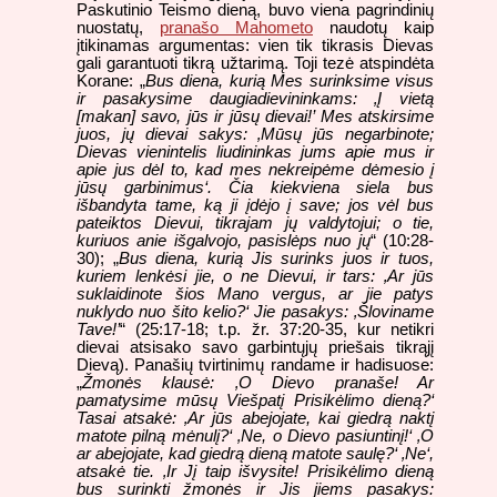
Paskutinio Teismo dieną, buvo viena pagrindinių
nuostatų,
pranašo Mahometo
naudotų kaip
įtikinamas argumentas: vien tik tikrasis Dievas
gali garantuoti tikrą užtarimą. Toji tezė atspindėta
Korane: „
Bus diena, kurią Mes surinksime visus
ir pasakysime daugiadievininkams: ‚Į vietą
[makan] savo, jūs ir jūsų dievai!’ Mes atskirsime
juos, jų dievai sakys: ‚Mūsų jūs negarbinote;
Dievas vienintelis liudininkas jums apie mus ir
apie jus dėl to, kad mes nekreipėme dėmesio į
jūsų garbinimus‘. Čia kiekviena siela bus
išbandyta tame, ką ji įdėjo į save; jos vėl bus
pateiktos Dievui, tikrajam jų valdytojui; o tie,
kuriuos anie išgalvojo, pasislėps nuo jų
“ (10:28-
30); „
Bus diena, kurią Jis surinks juos ir tuos,
kuriem lenkėsi jie, o ne Dievui, ir tars: ‚Ar jūs
suklaidinote šios Mano vergus, ar jie patys
nuklydo nuo šito kelio?‘ Jie pasakys: ‚Šloviname
Tave!’
“ (25:17-18; t.p. žr. 37:20-35, kur netikri
dievai atsisako savo garbintųjų priešais tikrąjį
Dievą). Panašių tvirtinimų randame ir hadisuose:
„
Žmonės klausė: ‚O Dievo pranaše! Ar
pamatysime mūsų Viešpatį Prisikėlimo dieną?‘
Tasai atsakė: ‚Ar jūs abejojate, kai giedrą naktį
matote pilną mėnulį?‘ ‚Ne, o Dievo pasiuntinį!‘ ‚O
ar abejojate, kad giedrą dieną matote saulę?‘ ‚Ne‘,
atsakė tie. ‚Ir Jį taip išvysite! Prisikėlimo dieną
bus surinkti žmonės ir Jis jiems pasakys: