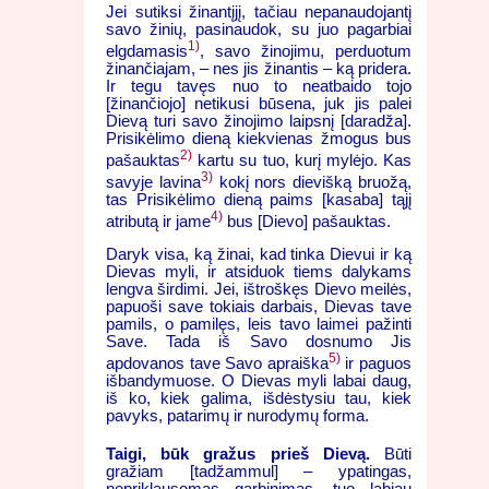
Jei sutiksi žinantįjį, tačiau nepanaudojantį
savo žinių, pasinaudok, su juo pagarbiai
1)
elgdamasis
, savo žinojimu, perduotum
žinančiajam, – nes jis žinantis – ką pridera.
Ir tegu tavęs nuo to neatbaido tojo
[žinančiojo] netikusi būsena, juk jis palei
Dievą turi savo žinojimo laipsnį [daradža].
Prisikėlimo dieną kiekvienas žmogus bus
2)
pašauktas
kartu su tuo, kurį mylėjo. Kas
3)
savyje lavina
kokį nors dievišką bruožą,
tas Prisikėlimo dieną paims [kasaba] tąjį
4)
atributą ir jame
bus [Dievo] pašauktas.
Daryk visa, ką žinai, kad tinka Dievui ir ką
Dievas myli, ir atsiduok tiems dalykams
lengva širdimi. Jei, ištroškęs Dievo meilės,
papuoši save tokiais darbais, Dievas tave
pamils, o pamilęs, leis tavo laimei pažinti
Save. Tada iš Savo dosnumo Jis
5)
apdovanos tave Savo apraiška
ir paguos
išbandymuose. O Dievas myli labai daug,
iš ko, kiek galima, išdėstysiu tau, kiek
pavyks, patarimų ir nurodymų forma.
Taigi, būk gražus prieš Dievą.
Būti
gražiam [tadžammul] – ypatingas,
nepriklausomas garbinimas, tuo labiau