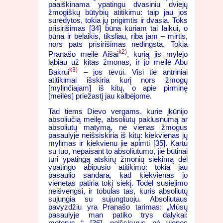
paaiškinama ypatingu dvasiniu dviejų
žmogiškų būtybių atitikimu: taip jau jos
surėdytos, tokia jų prigimtis ir dvasia. Toks
prisirišimas [34] būna kuriam tai laikui, o
būna ir belaikis, tiksliau, riba jam – mirtis,
nors pats prisirišimas nedingsta. Tokia
k2)
Pranašo meilė Aišai
, kurią jis mylėjo
labiau už kitas žmonas, ir jo meilė Abu
k3)
Bakrui
– jos tėvui. Visi tie antriniai
atitikimai išskiria kurį nors žmogų
[mylinčiajam] iš kitų, o apie pirminę
[meilės] priežastį jau kalbėjome.
Tad tiems Dievo vergams, kurie įkūnijo
absoliučią meilę, absoliutų paklusnumą ar
absoliutų matymą, nė vienas žmogus
pasaulyje neišsiskiria iš kitų: kiekvienas jų
mylimas ir kiekvienu jie apimti [35]. Kartu
su tuo, nepaisant to absoliutumo, jie būtinai
turi ypatingą atskirų žmonių siekimą dėl
ypatingo abipusio atitikimo: tokia jau
pasaulio sandara, kad kiekvienas jo
vienetas patiria tokį siekį. Todėl susiejimo
neišvengsi, ir tobulas tas, kuris absoliutų
sujungia su sujungtuoju. Absoliutaus
pavyzdžiu yra Pranašo tarimas: „Mūsų
pasaulyje man patiko trys dalykai:
moterys...“ [36], neišskyrus nė vienos