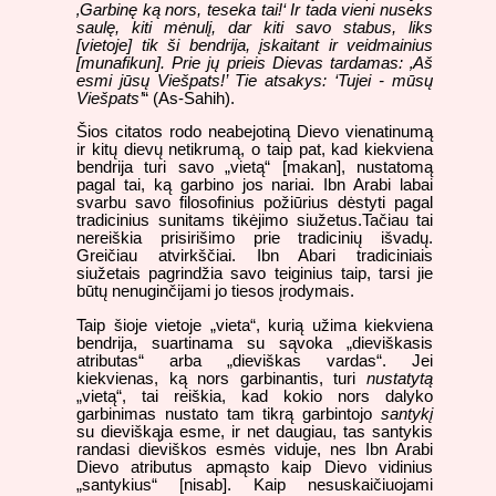
‚Garbinę ką nors, teseka tai!‘ Ir tada vieni nuseks
saulę, kiti mėnulį, dar kiti savo stabus, liks
[vietoje] tik ši bendrija, įskaitant ir veidmainius
[munafikun]. Prie jų prieis Dievas tardamas: ‚Aš
esmi jūsų Viešpats!’ Tie atsakys: ‘Tujei - mūsų
Viešpats’
“ (As-Sahih).
Šios citatos rodo neabejotiną Dievo vienatinumą
ir kitų dievų netikrumą, o taip pat, kad kiekviena
bendrija turi savo „vietą“ [makan], nustatomą
pagal tai, ką garbino jos nariai. Ibn Arabi labai
svarbu savo filosofinius požiūrius dėstyti pagal
tradicinius sunitams tikėjimo siužetus.Tačiau tai
nereiškia prisirišimo prie tradicinių išvadų.
Greičiau atvirkščiai. Ibn Abari tradiciniais
siužetais pagrindžia savo teiginius taip, tarsi jie
būtų nenuginčijami jo tiesos įrodymais.
Taip šioje vietoje „vieta“, kurią užima kiekviena
bendrija, suartinama su sąvoka „dieviškasis
atributas“ arba „dieviškas vardas“. Jei
kiekvienas, ką nors garbinantis, turi
nustatytą
„vietą“, tai reiškia, kad kokio nors dalyko
garbinimas nustato tam tikrą garbintojo
santykį
su dieviškąja esme, ir net daugiau, tas santykis
randasi dieviškos esmės viduje, nes Ibn Arabi
Dievo atributus apmąsto kaip Dievo vidinius
„santykius“ [nisab]. Kaip nesuskaičiuojami