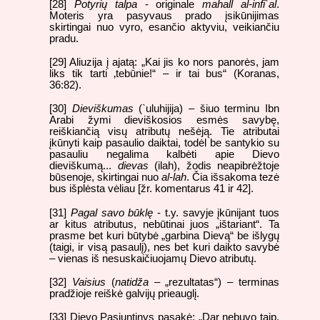
[28]
Potyrių talpa
- originale
mahall al-infi`al
.
Moteris yra pasyvaus prado įsikūnijimas
skirtingai nuo vyro, esančio aktyviu, veikiančiu
pradu.
[29] Aliuzija į ajatą: „Kai jis ko nors panorės, jam
liks tik tarti ‚tebūnie!“ – ir tai bus“ (Koranas,
36:82).
[30]
Dieviškumas
(`uluhijija) – šiuo terminu Ibn
Arabi žymi dieviškosios esmės savybę,
reiškiančią visų atributų nešėją. Tie atributai
įkūnyti kaip pasaulio daiktai, todėl be santykio su
pasauliu negalima kalbėti apie Dievo
dieviškumą...
dievas
(ilah), žodis neapibrėžtoje
būsenoje, skirtingai nuo
al-lah
. Čia išsakoma tezė
bus išplėsta vėliau [žr. komentarus 41 ir 42].
[31]
Pagal savo būklę
- t.y. savyje įkūnijant tuos
ar kitus atributus, nebūtinai juos „ištariant“. Ta
prasme bet kuri būtybė „garbina Dievą“ be išlygų
(taigi, ir visą pasaulį), nes bet kuri daikto savybė
– vienas iš nesuskaičiuojamų Dievo atributų.
[32]
Vaisius
(
natidža
– „rezultatas“) – terminas
pradžioje reiškė galvijų prieauglį.
[33] Dievo Pasiuntinys pasakė: „Dar nebuvo taip,