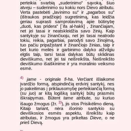
perteikia svarbią „suderinimo“ sąvoką, šiuo
atveju – suderinimo su kokiu nors Dievo atributu.
Verta pastebėti „lavinimo su“ ir „pagarbos su“
(ištraukos pradžioje) sugretinimą, kas leidžia
geriau suprasti samprotavimą apie būtinybę
„duoti, kas pridera“ [`ifa al-hakk] , žinančiajam,
net jei tasai ir neatskleidžia savo žinių. Kaip
santykyje su žinančiuoju, net jei tasai neatrodo
tokiu, reikia, pagarbiai, parodyti savo žinojimą,
tuo pačiu pripažįstant ir žinančiojo žinias, taip ir
bet kurio meilės ir garbinimo dalyko atžvilgiu
elgtis taip, tarsi tasai dalykas būtų sklidinas
dieviškumo, net jei tai neišreikšta. Neišreikšto
dieviškumo išaiškinime ir yra moralinio veiksmo
esmė.
4)
jame
- originale
fi-ha
. Verčiant išlaikome
įvardžio formą, atspindinčią erdvinį santykį, nes
jo pakeitimas į priklausomybę perteikiančią formą
(
su juo
) ar kitą logišką santykį būtų prasmės
iškraipymas. Būtent
tame
atribute,
su
kuriuo
3)
išaugo žmogus (žr.
), jis stos Prisikėlimo dieną.
Kitaip tariant, nėra
išorinio
santykio su
dieviškosios esmės aspektu, išreikštu kaip
atributas, ir žmogus yra prikeltas
Dieve
, o ne
prieš
Dievą.