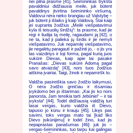
nei pilna prasme [41]. Šeimininkas trykšta
pavaldiniui didžiausia meile, juk būtent
pavaldinys įtvirtina šeimininko viršumą.
Valdovui nėra nieko brangiau už Valstybę –
juk būtent ji išlaiko jį kaip Valdovą. Štai kaip
jei supranta žodžius „Meilė viešpatavimui
kyla iš teisuolių širdžių“: ta prasme, kad jie
regi ir liudija tą meilę, ragaudami ją [42], o
ne ta, kad ji palieka jų širdis ir jie nemyli
viešpatavimo. Juk nepamilę viešpatavimo,
jie negalėtų paragauti ir pažinti jo, - o jis yra
tas vaizdinys ir toji forma, pagal kurią juos
sukūrė Dievas, kaip apie tai pasakė
Pranašas: „Dievas sukūrė Adomą pagal
savo atvaizdą“ [43], nors tuos žodžius
aiškina įvairiai. Taigi, žinok ir nepamiršk to.
Valdžia pasireiškia savo žodžio laikymusi,
O nėra žodžio greičiau ir išsamiau
įvykdomo bei jo ištarimas: „Kai jis ko nors
panorsta, Jam tereikia tarti ‚tebūnie!‘ – ir tai
įvyksta“ [44]. Todėl didžiausią valdžią turi
tasai vergas, kurio valdžia iš Dievo,
tapusio jo kūnu ir krauju [45]. Likęs pas
savimi, toks vergas mato tai [kad liko
Dievo įsikūnijimu] ir todėl žino, kad jis
nepaprastas panašumas [46]: juk jis –
vergas-šeimininkas, tuo tarpu kai galingas