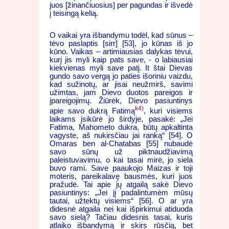
juos [žinančiuosius] per pagundas ir išvedė
į teisingą kelią.
O vaikai yra išbandymu todėl, kad sūnus –
tėvo paslaptis [sirr] [53], jo kūnas iš jo
kūno. Vaikas – artimiausias dalykas tėvui,
kurį jis myli kaip pats save, - o labiausiai
kiekvienas myli save patį. It štai Dievas
gundo savo vergą jo paties išoriniu vaizdu,
kad sužinotų, ar jisai neužmirš, savimi
užimtas, jam Dievo duotos pareigos ir
įpareigojimų. Žiūrėk, Dievo pasiuntinys
k4)
apie savo dukrą Fatimą
, kuri visiems
laikams įsikūrė jo širdyje, pasakė: „Jei
Fatima, Mahometo dukra, būtų apkaltinta
vagyste, aš nukirsčiau jai ranką“ [54]. O
Omaras ben al-Chatabas [55] nubaudė
savo sūnų už piktnaudžiavimą
paleistuvavimu, o kai tasai mirė, jo siela
buvo rami. Save paaukojo Maizas ir toji
moteris, pareikalavę bausmės, kuri juos
pražudė. Tai apie jų atgailą sakė Dievo
pasiuntinys: „Jei jį padalintumėm mūsų
tautai, užtektų visiems“ [56]. O ar yra
didesnė atgaila nei kai išpirkimui atiduoda
savo sielą? Tačiau didesnis tasai, kuris
atlaiko išbandymą ir skirs rūsčią, bet