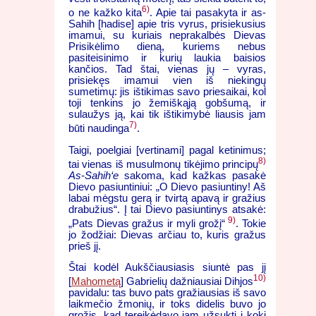
6)
o ne kažko kita
. Apie tai pasakyta ir as-
Sahih [hadise] apie tris vyrus, prisiekusius
imamui, su kuriais neprakalbės Dievas
Prisikėlimo dieną, kuriems nebus
pasiteisinimo ir kurių laukia baisios
kančios. Tad štai, vienas jų – vyras,
prisiekęs imamui vien iš niekingų
sumetimų: jis ištikimas savo priesaikai, kol
toji tenkins jo žemiškąją gobšumą, ir
sulaužys ją, kai tik ištikimybė liausis jam
7)
būti naudinga
.
Taigi, poelgiai [vertinami] pagal ketinimus;
8)
tai vienas iš musulmonų tikėjimo principų
As-Sahih‘e
sakoma, kad kažkas pasakė
Dievo pasiuntiniui: „O Dievo pasiuntiny! Aš
labai mėgstu gerą ir tvirtą apavą ir gražius
drabužius“. Į tai Dievo pasiuntinys atsakė:
9)
„Pats Dievas gražus ir myli grožį“
. Tokie
jo žodžiai: Dievas arčiau to, kuris gražus
prieš jį.
Štai kodėl Aukščiausiasis siuntė pas jį
10)
[
Mahometą
] Gabrielių dažniausiai Dihjos
pavidalu: tas buvo pats gražiausias iš savo
laikmečio žmonių, ir toks didelis buvo jo
grožis, kad tereikėdavo jam užsukti į kokį