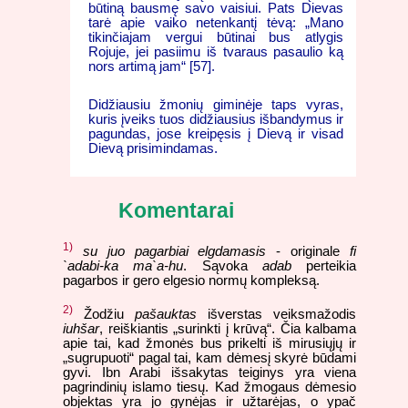
būtiną bausmę savo vaisiui. Pats Dievas
tarė apie vaiko netenkantį tėvą: „Mano
tikinčiajam vergui būtinai bus atlygis
Rojuje, jei pasiimu iš tvaraus pasaulio ką
nors artimą jam“ [57].
Didžiausiu žmonių giminėje taps vyras,
kuris įveiks tuos didžiausius išbandymus ir
pagundas, jose kreipęsis į Dievą ir visad
Dievą prisimindamas.
Komentarai
1)
su juo pagarbiai elgdamasis
- originale
fi
`adabi-ka ma`a-hu
. Sąvoka
adab
perteikia
pagarbos ir gero elgesio normų kompleksą.
2)
Žodžiu
pašauktas
išverstas veiksmažodis
iuhšar
, reiškiantis „surinkti į krūvą“. Čia kalbama
apie tai, kad žmonės bus prikelti iš mirusiųjų ir
„sugrupuoti“ pagal tai, kam dėmesį skyrė būdami
gyvi. Ibn Arabi išsakytas teiginys yra viena
pagrindinių islamo tiesų. Kad žmogaus dėmesio
objektas yra jo gynėjas ir užtarėjas, o ypač