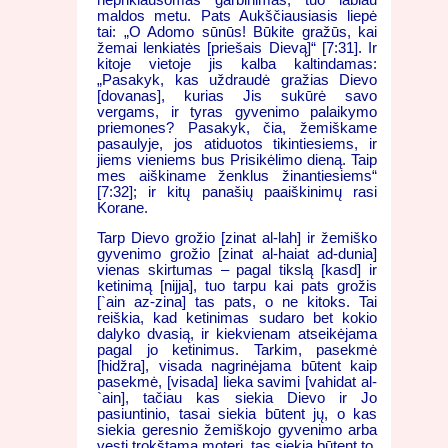
maldos metu. Pats Aukščiausiasis liepė
tai: „O Adomo sūnūs! Būkite gražūs, kai
žemai lenkiatės [priešais Dievą]“ [7:31]. Ir
kitoje vietoje jis kalba kaltindamas:
„Pasakyk, kas uždraudė gražias Dievo
[dovanas], kurias Jis sukūrė savo
vergams, ir tyras gyvenimo palaikymo
priemones? Pasakyk, čia, žemiškame
pasaulyje, jos atiduotos tikintiesiems, ir
jiems vieniems bus Prisikėlimo dieną. Taip
mes aiškiname ženklus žinantiesiems“
[7:32]; ir kitų panašių paaiškinimų rasi
Korane.
Tarp Dievo grožio [zinat al-lah] ir žemiško
gyvenimo grožio [zinat al-haiat ad-dunia]
vienas skirtumas – pagal tikslą [kasd] ir
ketinimą [nijja], tuo tarpu kai pats grožis
[`ain az-zina] tas pats, o ne kitoks. Tai
reiškia, kad ketinimas sudaro bet kokio
dalyko dvasią, ir kiekvienam atseikėjama
pagal jo ketinimus. Tarkim, pasekmė
[hidžra], visada nagrinėjama būtent kaip
pasekmė, [visada] lieka savimi [vahidat al-
`ain], tačiau kas siekia Dievo ir Jo
pasiuntinio, tasai siekia būtent jų, o kas
siekia geresnio žemiškojo gyvenimo arba
vesti trokštamą moterį, tas siekia būtent to,