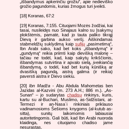
„išbandymus apkerinčiu grožiu“, apie nedieviško
grožio pagundomis, kurias žmogus turi įveikti.
[18] Koranas, 67:2
[19] Koranas, 7:155. Cituojami Mozės žodžiai, kai
tasai, nusileidęs nuo Sinajaus kalno su Įsakymų
plokštėmis, pamatė, kad jo tauta paliko tikrąjį
Dievą ir garbina aukso veršį. Aiškindamas
stabmeldžių suklydimą kaip
sufijų
„pasimetimą“,
Ibn Arabi sako, kad bet koks „išbandymą“ ir
„gundymą“ reikia priimti kaip dievišką malonę –
tačiau ne todėl, kad, kaip sakytų krikščionis,
išbandymas sutvirtina ir apvalo sielą,
įveikiančią
išbandymą, o todėl, kad bet kurią kūnišką ar
dvasišką pagundą, aistrą galima (ir reikia)
paversti aistra ir Dievo siekiu.
[20]
Ibn Madža
- Abu Abdula Mahometas ben
Jazidas al-Kazvini (m. 273 A.H.; 886 m.). „As-
Sunan“ – jo sudarytas
chadisų
rinkinys, kuris,
kartu su al-Buchari, Muslimo, as-Sidžistani, at-
Termezi ir an-Nasa`i rinkiniais priklauso
vadinamosioms Šešioms knygoms (al-kutub as-
sitta), sunitų laikomomis labiausiai
autoritetingomis. Gali būti, kad Ibn Arabi nuoroda
klaidinga, nes cituojamo chadiso jame
nesurastas.