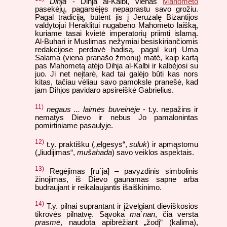
Dihja
- Dihja al-Kalbi, vienas
Mahometo
pasekėjų, pagarsėjęs nepaprastu savo grožiu.
Pagal tradiciją, būtent jis į Jeruzalę Bizantijos
valdytojui Heraklitui nugabeno Mahometo laišką,
kuriame tasai kvietė imperatorių priimti islamą.
Al-Buhari ir Muslimas nežymiai besiskiriančiomis
redakcijose perdavė hadisą, pagal kurį Uma
Salama (viena pranašo žmonų) matė, kaip kartą
pas Mahometą atėjo Dihja al-Kalbi ir kalbėjosi su
juo. Ji net neįtarė, kad tai galėjo būti kas nors
kitas, tačiau vėliau savo pamoksle pranešė, kad
jam Dihjos pavidaro apsireiškė Gabrielius.
11)
negaus ... laimės buveinėje
- t.y. nepažins ir
nematys Dievo ir nebus Jo pamalonintas
pomirtiniame pasaulyje.
12)
t.y. praktišku („elgesys“,
suluk
) ir apmąstomu
(„liudijimas“,
mušahada
) savo veiklos aspektais.
13)
Regėjimas [ru`ja] – pavyzdinis simbolinis
žinojimas, iš Dievo gaunamas sapne arba
budraujant ir reikalaujantis išaiškinimo.
14)
T.y. pilnai suprantant ir įžvelgiant dieviškosios
tikrovės pilnatvę. Sąvoka
ma`nan
, čia versta
prasmė
, naudota apibrėžiant „žodį“ (kalima),