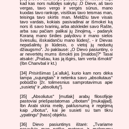
kad kas nors nuliūdęs sakytų: ‚O Dieve, aš tavo
vergas, tavo vergo ir vergės sūnus, mano
kuodas tavo rankoje, visiškas tavo teismas man,
teisinga tavo skirtis man. Meldžiu tave visais
tavo vardais, kokiais pasivadinai ar išmokei ką
nors iš savo tvarinių, arba atskleidei savo Rašte,
arba sau pačiam palikai jų žinojimą, - padaryk
Koraną mano širdies palydovu ir mano sielos
šviesuliu, išskaidančiu mano liūdesį‘, - ir Dievas
nepašalintų jo liūdesio, o vietoj jų neduotų
džiaugsmo“. Jo paklausė: „O Dievo pasiuntiny, o
ar nevertėtų mums išmokti jos [maldos]?“ Tasai
atsakė: „Prašau, kas ją išgirs, tam verta išmokti“
(Ibn Chanvbal ir kt.)
[34]
Prisirišimas
[,a`alluk], kurio kam nors dėka
tampa „sujungtais“ ir netenka savo „absoliutaus“
pobūdžio [žr. tolimesnius samprotavimus apie
„susietą“ ir „absoliutų“].
[35] „Absoliutus“ [mutlak] arabų filosofijoje
pastoviai priešpastatomas „ribotam“ [mukajijad].
Ibn Arabi skiria meilę, paklusnumą ir regėjimą
kaip „ribotus“, kai jie susieti su tam tikru
„ypatingu“ [hass] objektu.
[36] Dievo pasiuntinys ištarė: „Tvariame