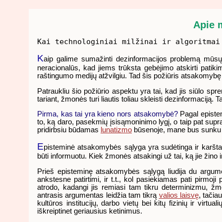
Apie 
Kai technologiniai milžinai ir algoritmai
K
aip galime sumažinti dezinformacijos problemą mūsų 
neracionalūs, kad jiems trūksta gebėjimo atskirti patikim
raštingumo medijų atžvilgiu. Tad šis požiūris atsakomybę 
Patraukliu šio požiūrio aspektu yra tai, kad jis siūlo s
tariant, žmonės turi liautis toliau skleisti dezinformaciją. Ta
Pirma, kas tai yra kieno nors atsakomybė?
Pagal epistem
to, ką daro, pasekmių įsisąmoninimo lygį, o taip pat sup
pridirbsiu būdamas
lunatizmo
būsenoje, mane bus sunku 
E
pisteminė atsakomybės sąlyga yra sudėtinga ir karštai 
būti informuotu. Kiek žmonės atsakingi už tai, ką jie žino
Prieš episteminę atsakomybės sąlygą liudija du argument
ankstesne patirtimi, ir t.t., kol pasiekiamas pati pirmo
atrodo, kadangi jis remiasi tam tikru
determinizmu, žmo
antrasis argumentas leidžia tam tikrą
valios laisvę
, tačia
kultūros institucijų, darbo vietų bei kitų fizinių ir virtu
iškreiptinet geriausius ketinimus.