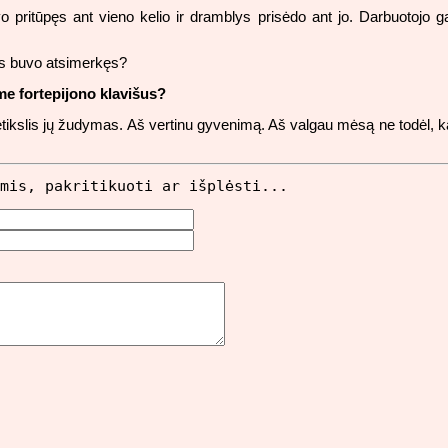
o pritūpęs ant vieno kelio ir dramblys prisėdo ant jo. Darbuotojo g
jis buvo atsimerkęs?
me fortepijono klavišus?
 betikslis jų žudymas. Aš vertinu gyvenimą. Aš valgau mėsą ne todėl, 
mis, pakritikuoti ar išplėsti...