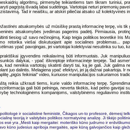
 neskaidrių algoritmų, pirmenybę teikiantiems tam tikram turiniui, p
ryti pagrįstą išvadą labai sudėtinga. Vartotojai neturi priemonių pavei
egzistavimą. Tad ir neaišku, ar atskiri piliečiai atsako už kolektyvinės
iežastinės
atsakomybės už mūsiškę prastą informacinę terpę, vis tik ga
meninės atsakomybės įvedimas pagerins padėtį. Pirmiausia, proting
nti tiesiog už savo nežinojimą. Kaip teigia politikos teoretikė Iris 
o retorika viešai diskutuojant apie socialines problemas... papr
rkėlimas ypač pavojingas, jei vartotojai kolektyviai nesutinka su tuo, k
praktiškai įgyvendins reikalavimą būti informuotais. Juk manipuliuoj
sunkūs dalykai, - ypač iškreiptoje informacinėje terpėje. Tad as
ia, kad nereikia vartotojų skatinti daryti tai, ką jie gali. Juk galima n
puolant juo dalintis. Melagiena ypač efektyvi, jei ją dažnai pakartoja. I
plitę „pigūs feikiniai“ video, kuriuose manipuliacijos sukuriamos tr
reikia užkrauti tiems, kurie valdo informacinę terpę. Sprendimai p
zinformacija gali būti pelninga, neverta tikėkis, kad pelno gavėjai s
komybę technologinėms kompanijoms, valstybinėms reguliavimo instituc
olitologė ir socialistinė feministė, Čikagos un-to profesorė, dėmesį telkus
cialinę teoriją ir valstybės politikos normatyvinę analizę. Ji tikėjo politi
jos esė yra „Mesti kaip mergaitei: moteriško kūno judrumo ir erdviškumo
 savo kūno judesius apriboja mergaitės, apie kūną galvojančios kaip gležn