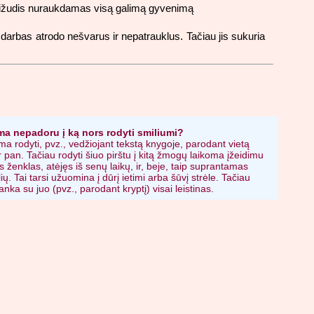
s savižudis nuraukdamas visą galimą gyvenimą
 darbas atrodo nešvarus ir nepatrauklus. Tačiau jis sukuria
ma nepadoru į ką nors rodyti smiliumi?
ma rodyti, pvz., vedžiojant tekstą knygoje, parodant vietą
 pan. Tačiau rodyti šiuo pirštu į kitą žmogų laikoma įžeidimu
os ženklas, atėjęs iš senų laikų, ir, beje, taip suprantamas
ių. Tai tarsi užuomina į dūrį ietimi arba šūvį strėle. Tačiau
anka su juo (pvz., parodant kryptį) visai leistinas.