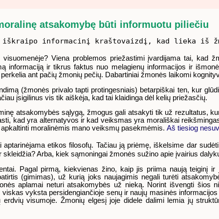
moralinę atsakomybę būti informuotu piliečiu
 iškraipo informacinį kraštovaizdį, kad lieka iš ž
visuomenėje? Viena problemos priežastimi įvardijama tai, kad žmo
ą informaciją ir tikrus faktus nuo melagienų informacijos ir išmonės.
perkelia ant pačių žmonių pečių. Dabartiniai žmonės laikomi kognityvi
prendimą (žmonės privalo tapti protingesniais) betarpiškai ten, kur 
čiau įsigilinus vis tik aiškėja, kad tai klaidinga dėl kelių priežasčių.
inę atsakomybės sąlygą, žmogus gali atsakyti tik už rezultatus, kuri
rasti, kad yra alternatyvos ir kad veiksmas yra morališkai reikšminga
apkaltinti moralinėmis mano veiksmų pasekmėmis.
Aš tiesiog nesu
aptarinėjama etikos filosofų. Tačiau ją priėmę, iškelsime dar sudėt
 ir skleidžia? Arba, kiek sąmoningai žmonės sužino apie įvairius daly
ai. Pagal pirmą, kiekvienas žino, kaip jis priima naują teiginį ir 
ji patirtis (gimimas), už kurią joks naujagimis negali turėti atsak
nės aplamai neturi atsakomybės už nieką. Norint išvengti šios nih
u viskas vyksta persidengiančioje senų ir naujų masinės informacijo
alių erdvių visumoje. Žmonių elgesį joje didele dalimi lemia jų struktūr