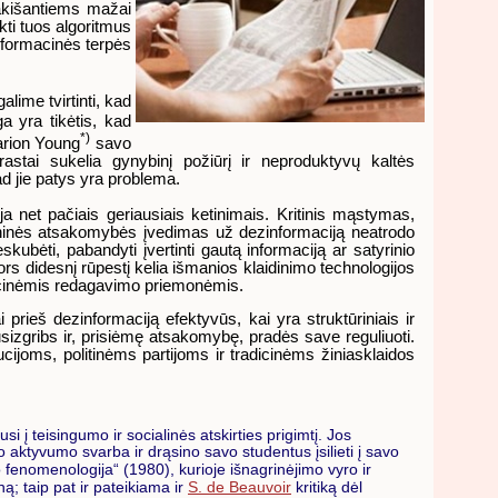
rakišantiems mažai
kti tuos algoritmus
 informacinės terpės
lime tvirtinti, kad
a yra tikėtis, kad
*)
Marion Young
savo
astai sukelia gynybinį požiūrį ir neproduktyvų kaltės
ad jie patys yra problema.
a net pačiais geriausiais ketinimais. Kritinis mąstymas,
meninės atsakomybės įvedimas už dezinformaciją neatrodo
eskubėti, pabandyti įvertinti gautą informaciją ar satyrinio
r nors didesnį rūpestį kelia išmanios klaidinimo technologijos
adicinėmis redagavimo priemonėmis.
rieš dezinformaciją efektyvūs, kai yra struktūriniais ir
usizgribs ir, prisiėmę atsakomybę, pradės save reguliuoti.
ijoms, politinėms partijoms ir tradicinėms žiniasklaidos
i į teisingumo ir socialinės atskirties prigimtį. Jos
nio aktyvumo svarba ir drąsino savo studentus įsilieti į savo
 fenomenologija“ (1980), kurioje išnagrinėjimo vyro ir
ą; taip pat ir pateikiama ir
S. de Beauvoir
kritiką dėl