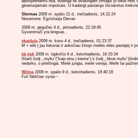
apsisprendimu riba, budinga tik dvasingam zmogui (o tokie mes vi
generuojamais impulsais. O kadangi pastaruju iniciatorius kiekvie
Skirmas
2009 m. spalio 21 d., trečiadienis, 14:22:24
Nesamone. Egzistuoja Dievas
2009 m. gegužės 4 d., pirmadienis, 22:19:45
GyvenimaS yra lengvas...
skaidula
2009 m. kovo 4 d., trečiadienis, 01:23:37
M + eilė ( jau lietuviai ir anksčiau žinojo meilės eilės paslaptį ir jos 
tik tiek
2008 m. lapkričio 6 d., ketvirtadienis, 16:33:34
Ištarti žodį ,,myliu‘‘("kaip einu į kiema") ir žodį ,,tikrai myliu‘‘(š
nedarko, o priešingai. Meilė jungia, meilė vienija. Meilė tai pažin
Wilma
2008 m. spalio 9 d., ketvirtadienis, 18:40:18
Fui! Nėščias vyras~