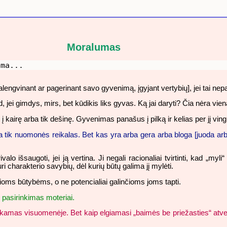
Moralumas
ema...
engvinant ar pagerinant savo gyvenimą, įgyjant vertybių], jei tai nep
, jei gimdys, mirs, bet kūdikis liks gyvas. Ką jai daryti? Čia nėra v
 į kairę arba tik dešinę. Gyvenimas panašus į pilką ir kelias per jį ving
tik nuomonės reikalas. Bet kas yra arba gera arba bloga [juoda arba ba
alo išsaugoti, jei ją vertina. Ji negali racionaliai tvirtinti, kad „m
charakterio savybių, dėl kurių būtų galima jį mylėti.
lioms būtybėms, o ne potencialiai galinčioms joms tapti.
asirinkimas moteriai.
utinkamas visuomenėje. Bet kaip elgiamasi „baimės be priežasties“ a