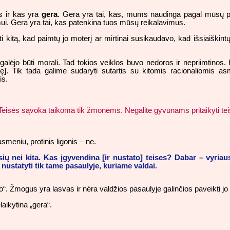
s ir kas yra
gera
. Gera yra tai, kas, mums naudinga pagal mūsų p
mui. Gera yra tai, kas patenkina tuos mūsų reikalavimus.
 kitą, kad paimtų jo moterį ar mirtinai susikaudavo, kad išsiaiškin
galėjo būti morali. Tad tokios veiklos buvo nedoros ir nepriimtinos
ę]. Tik tada galime sudaryti sutartis su kitomis racionaliomis a
is.
tai! Teisės sąvoka taikoma tik žmonėms. Negalite gyvūnams pritaikyti t
asmeniu, protinis ligonis – ne.
sių nei kita. Kas įgyvendina [ir nustato] teises? Dabar – vyriau
nustatyti tik tame pasaulyje, kuriame valdai.
. Žmogus yra lasvas ir nėra valdžios pasaulyje galinčios paveikti jo mi
laikytina „gera“.