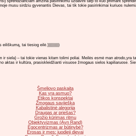
si) sprendzianciam amzina pasirinkimu uzdavini tarp to kuo priimant sprendim
noje musu sirdziu gyvenantis Dievas, tai tik tokie pasirinkimai kuriuos nulemia
eiliškumą, tai tiesiog eilė.))))))))))
irdim ir siela) – tai tokie vienas kitam tolimi poliai. Meilės esmė man atrodo,yra 
imo aktas ir kultūra, prasiskleidžianti visuose žmogaus sielos kapiliaruose. Siel
Šmeliovo paskaita
Kas yra asmuo?
Etikos konspektai
Žmogaus saviieška
Kabalistinė alegorija
Draugas ar priešas?
Grožio kūrimas ritmu
Objektyvizmas (Ayn Rand)
Egocentrizmas ar būtinybė?
Erosas ir mes: juodieji dievai