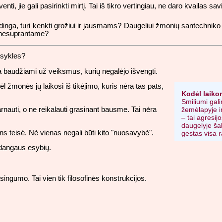
nti, jie gali pasirinkti mirtį. Tai iš tikro vertingiau, ne daro kvaila
dinga, turi kenkti grožiui ir jausmams? Daugeliui žmonių santechniko
jų nesuprantame?
aisykles?
 baudžiami už veiksmus, kurių negalėjo išvengti.
žmonės jų laikosi iš tikėjimo, kuris nėra tas pats,
Kodėl laiko
Smiliumi gali
arnauti, o ne reikalauti grasinant bausme. Tai nėra
žemėlapyje ir
– tai agresij
daugelyje šal
 teisė. Nė vienas negali būti kito "nuosavybė".
gestas visa r
 dangaus esybių.
singumo. Tai vien tik filosofinės konstrukcijos.