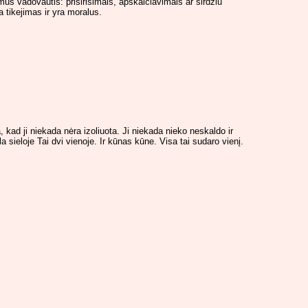
us vadovautis: prisirisimais, apskaiciavimais ar sirdziu
 tikejimas ir yra moralus.
ta, kad ji niekada nėra izoliuota. Ji niekada nieko neskaldo ir
a sieloje Tai dvi vienoje. Ir kūnas kūne. Visa tai sudaro vienį.