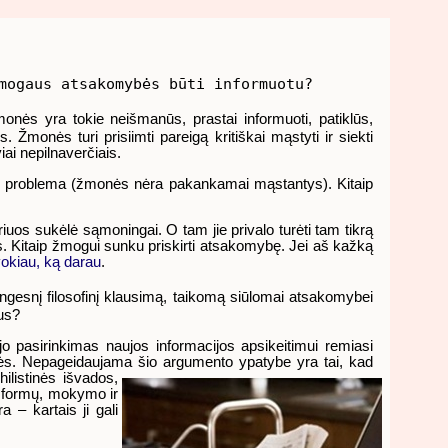
mogaus atsakomybės būti informuotu?
nės yra tokie neišmanūs, prastai informuoti, patiklūs,
 Žmonės turi prisiimti pareigą kritiškai mąstyti ir siekti
ai nepilnaverčiais.
glūdi problema (žmonės nėra pakankamai mąstantys). Kitaip
uos sukėlė sąmoningai. O tam jie privalo turėti tam tikrą
s. Kitaip žmogui sunku priskirti atsakomybę. Jei aš kažką
vokiau, ką darau
.
ingesnį filosofinį klausimą, taikomą siūlomai atsakomybei
kus?
jo pasirinkimas naujos informacijos apsikeitimui remiasi
omybės. Nepageidaujama šio argumento ypatybe yra tai, kad
ilistinės išvados,
s formų, mokymo ir
a – kartais ji gali