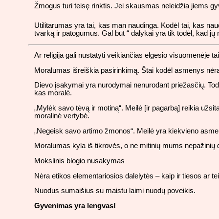
Žmogus turi teisę rinktis. Jei skausmas neleidžia jiems gyve
Utilitarumas yra tai, kas man naudinga. Kodėl tai, kas nau
tvarką ir patogumus. Gal būt “ dalykai yra tik todėl, kad 
Ar religija gali nustatyti veikiančias elgesio visuomenėje t
Moralumas išreiškia pasirinkimą. Štai kodėl asmenys nėra
Dievo įsakymai yra nurodymai nenurodant priežasčių. Todėl 
kas moralė.
„Mylėk savo tėvą ir motiną“. Meilė [ir pagarbą] reikia užsit
moralinė vertybė.
„Negeisk savo artimo žmonos“. Meilė yra kiekvieno asmens
Moralumas kyla iš tikrovės, o ne mitinių mums nepažinių
Mokslinis blogio nusakymas
Nėra etikos elementariosios dalelytės – kaip ir tiesos ar tei
Nuodus sumaišius su maistu laimi nuodų poveikis.
Gyvenimas yra lengvas!