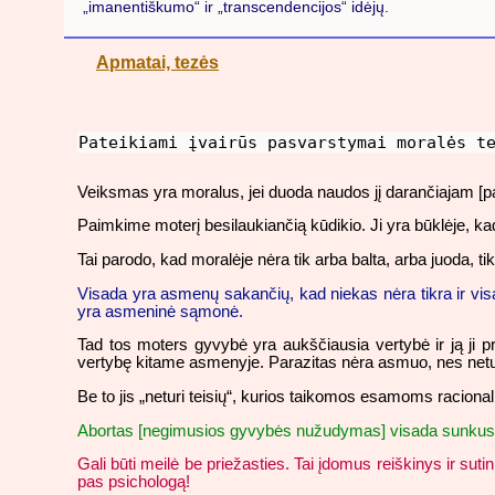
„imanentiškumo“ ir „transcendencijos“ idėjų.
Apmatai, tezės
Pateikiami įvairūs pasvarstymai moralės t
Veiksmas yra moralus, jei duoda naudos jį darančiajam [pal
Paimkime moterį besilaukiančią kūdikio. Ji yra būklėje, kad
Tai parodo, kad moralėje nėra tik arba balta, arba juoda, tik
Visada yra asmenų sakančių, kad niekas nėra tikra ir visa 
yra asmeninė sąmonė.
Tad tos moters gyvybė yra aukščiausia vertybė ir ją ji priv
vertybę kitame asmenyje. Parazitas nėra asmuo, nes neturi 
Be to jis „neturi teisių“, kurios taikomos esamoms raciona
Abortas [negimusios gyvybės nužudymas] visada sunkus p
Gali būti meilė be priežasties. Tai įdomus reiškinys ir s
pas psichologą!