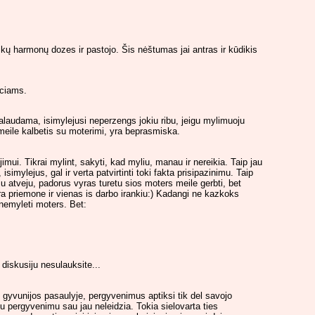
škų harmonų dozes ir pastojo. Šis nėštumas jai antras ir kūdikis
eciams.
eikalaudama, isimylejusi neperzengs jokiu ribu, jeigu mylimuoju
ja meile kalbetis su moterimi, yra beprasmiska.
jimui. Tikrai mylint, sakyti, kad myliu, manau ir nereikia. Taip jau
isimylejus, gal ir verta patvirtinti toki fakta prisipazinimu. Taip
okiu atveju, padorus vyras turetu sios moters meile gerbti, bet
ra priemone ir vienas is darbo irankiu:) Kadangi ne kazkoks
 nemyleti moters. Bet:
 diskusiju nesulauksite...
es gyvunijos pasaulyje, pergyvenimus aptiksi tik del savojo
okiu pergyvenimu sau jau neleidzia. Tokia sielovarta ties