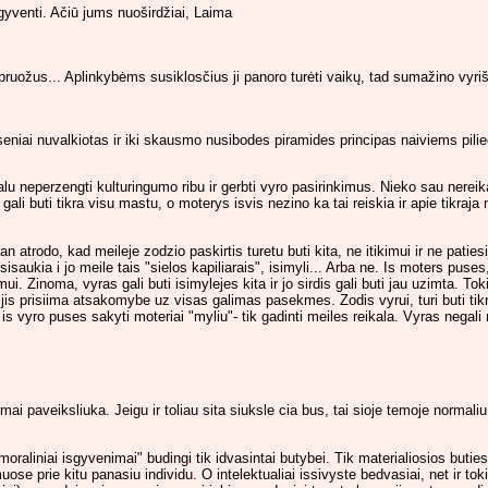
gyventi. Ačiū jums nuoširdžiai, Laima
 bruožus... Aplinkybėms susiklosčius ji panoro turėti vaikų, tad sumažino vyri
i seniai nuvalkiotas ir iki skausmo nusibodes piramides principas naiviems pili
privalu neperzengti kulturingumo ribu ir gerbti vyro pasirinkimus. Nieko sau ner
 gali buti tikra visu mastu, o moterys isvis nezino ka tai reiskia ir apie tikra
 atrodo, kad meileje zodzio paskirtis turetu buti kita, ne itikimui ir ne patiesi
isaukia i jo meile tais "sielos kapiliarais", isimyli... Arba ne. Is moters puses, 
mui. Zinoma, vyras gali buti isimylejes kita ir jo sirdis gali buti jau uzimta. T
jis prisiima atsakomybe uz visas galimas pasekmes. Zodis vyrui, turi buti tik
is vyro puses sakyti moteriai "myliu"- tik gadinti meiles reikala. Vyras negali
ai paveiksliuka. Jeigu ir toliau sita siuksle cia bus, tai sioje temoje normaliu
moraliniai isgyvenimai" budingi tik idvasintai butybei. Tik materialiosios buti
imuose prie kitu panasiu individu. O intelektualiai issivyste bedvasiai, net ir t