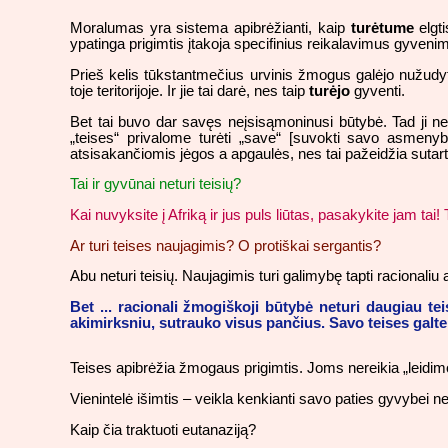
Moralumas yra sistema apibrėžianti, kaip
turėtume
elgti
ypatinga prigimtis įtakoja specifinius reikalavimus gyveni
Prieš kelis tūkstantmečius urvinis žmogus galėjo nužudyti
toje teritorijoje. Ir jie tai darė, nes taip
turėjo
gyventi.
Bet tai buvo dar savęs neįsisąmoninusi būtybė. Tad ji ne
„teises“ privalome turėti „save“ [suvokti savo asmenyb
atsisakančiomis jėgos a apgaulės, nes tai pažeidžia sutart
Tai ir gyvūnai neturi teisių?
Kai nuvyksite į Afriką ir jus puls liūtas, pasakykite jam 
Ar turi teises naujagimis? O protiškai sergantis?
Abu neturi teisių. Naujagimis turi galimybę tapti racionaliu 
Bet ... racionali žmogiškoji būtybė neturi daugiau tei
akimirksniu, sutrauko visus pančius. Savo teises galte 
Teises apibrėžia žmogaus prigimtis. Joms nereikia „leidimo“
Vienintelė išimtis – veikla kenkianti savo paties gyvybei ne
Kaip čia traktuoti eutanaziją?