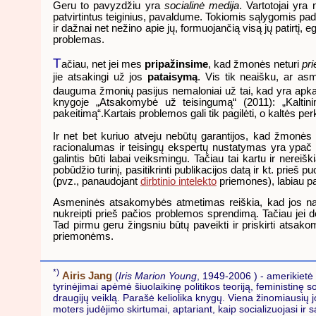
Geru to pavyzdžiu yra
socialinė medija
. Vartotojai yra
patvirtintus teiginius, pavaldume. Tokiomis sąlygomis pada
ir dažnai net nežino apie jų, formuojančią visą jų patirtį, 
problemas.
T
ačiau, net jei mes
pripažinsime
, kad žmonės neturi
pr
jie atsakingi už jos
pataisymą
. Vis tik neaišku, ar as
dauguma žmonių pasijus nemaloniai už tai, kad yra apkalti
knygoje „Atsakomybė už teisingumą“ (2011): „Kaltinim
pakeitimą“.Kartais problemos gali tik pagilėti, o kaltės pe
Ir net bet kuriuo atveju nebūtų garantijos, kad žmonės 
racionalumas ir teisingų ekspertų nustatymas yra ypač 
galintis būti labai veiksmingu. Tačiau tai kartu ir nereišk
pobūdžio turinį, pasitikrinti publikacijos datą ir kt. prieš 
(pvz., panaudojant
dirbtinio intelekto
priemones), labiau pa
Asmeninės atsakomybės atmetimas reiškia, kad jos naštą 
nukreipti prieš pačios problemos sprendimą. Tačiau jei de
Tad pirmu geru žingsniu būtų paveikti ir priskirti atsa
priemonėms.
*)
Airis Jang
(
Iris Marion Young
, 1949-2006 ) - amerikietė p
tyrinėjimai apėmė šiuolaikinę politikos teoriją, feministinę so
draugijų veiklą. Parašė keliolika knygų. Viena žinomiausių 
moters judėjimo skirtumai, aptariant, kaip socializuojasi ir