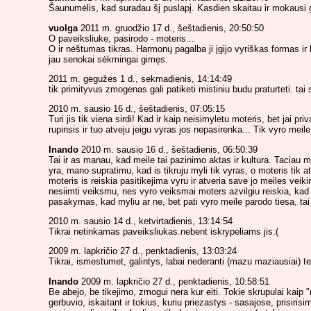
Šaunumėlis, kad suradau šį puslapį. Kasdien skaitau ir mokausi 
vuolga
2011 m. gruodžio 17 d., šeštadienis, 20:50:50
O paveiksliuke, pasirodo - moteris...
O ir nėštumas tikras. Harmonų pagalba ji įgijo vyriškas formas ir
jau senokai sėkmingai gimęs.
2011 m. gegužės 1 d., sekmadienis, 14:14:49
tik primityvus zmogenas gali patiketi mistiniu budu praturteti. ta
2010 m. sausio 16 d., šeštadienis, 07:05:15
Turi jis tik viena sirdi! Kad ir kaip neisimyletu moteris, bet jai 
rupinsis ir tuo atveju jeigu vyras jos nepasirenka... Tik vyro meile
Inando
2010 m. sausio 16 d., šeštadienis, 06:50:39
Tai ir as manau, kad meile tai pazinimo aktas ir kultura. Taciau man
yra, mano supratimu, kad is tikruju myli tik vyras, o moteris tik ats
moteris is reiskia pasitikejima vyru ir atveria save jo meiles veiki
nesiimti veiksmu, nes vyro veiksmai moters azvilgiu reiskia, kad 
pasakymas, kad myliu ar ne, bet pati vyro meile parodo tiesa, tai 
2010 m. sausio 14 d., ketvirtadienis, 13:14:54
Tikrai netinkamas paveiksliukas.nebent iskrypeliams jis:(
2009 m. lapkričio 27 d., penktadienis, 13:03:24
Tikrai, ismestumet, galintys, labai nederanti (mazu maziausiai) tem
Inando
2009 m. lapkričio 27 d., penktadienis, 10:58:51
Be abejo, be tikejimo, zmogui nera kur eiti. Tokie skrupulai kaip "
gerbuvio, iskaitant ir tokius, kuriu priezastys - sasajose, prisiris