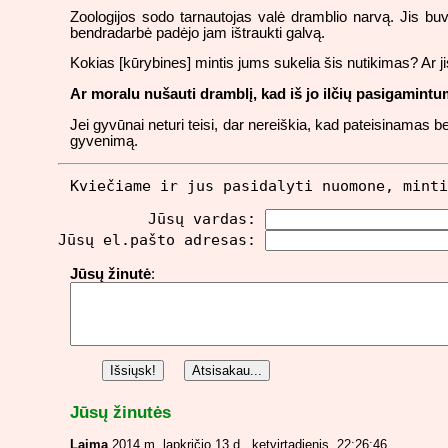
Zoologijos sodo tarnautojas valė dramblio narvą. Jis buv
bendradarbė padėjo jam ištraukti galvą.
Kokias [kūrybines] mintis jums sukelia šis nutikimas? Ar 
Ar moralu nušauti dramblį, kad iš jo ilčių pasigamintu
Jei gyvūnai neturi teisi, dar nereiškia, kad pateisinamas
gyvenimą.
Kviečiame ir jus pasidalyti nuomone, minti
          Jūsų vardas: 
Jūsų el.pašto adresas: 
Jūsų žinutė
:
Jūsų žinutės
Laima
2014 m. lapkričio 13 d., ketvirtadienis, 22:26:46