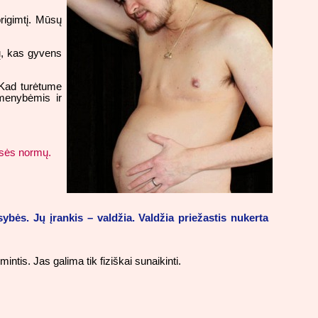
rigimtį. Mūsų
tų, kas gyvens
. Kad turėtume
smenybėmis ir
eisės normų.
sybės. Jų įrankis – valdžia. Valdžia priežastis nukerta
ntis. Jas galima tik fiziškai sunaikinti.