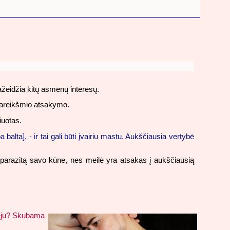
ažeidžia kitų asmenų interesų.
ienareikšmio atsakymo.
iuotas.
lta], - ir tai gali būti įvairiu mastu. Aukščiausia vertybė
yli“ parazitą savo kūne, nes meilė yra atsakas į aukščiausią
tveju? Skubama