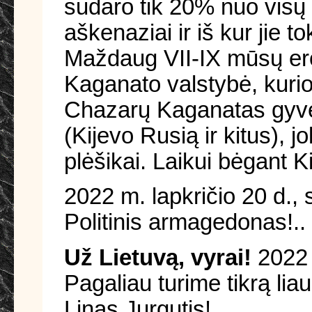
sudaro tik 20% nuo visų ž
aškenaziai ir iš kur jie t
Maždaug VII-IX mūsų ero
Kaganato valstybė, kuri
Chazarų Kaganatas gyveno
(Kijevo Rusią ir kitus), 
plėšikai. Laikui bėgant K
2022 m. lapkričio 20 d.,
Politinis armagedonas!..
Už Lietuvą, vyrai!
2022 
Pagaliau turime tikrą lia
Linas Jurgutis!