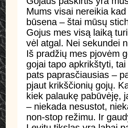
Gojaus paskirtis yra mus
Mums visai nereikia kad
būsena – štai mūsų stic
Gojus mes visą laiką turim
vėl atgal. Nei sekundei 
Iš pradžių mes pjovėm goj
gojai tapo apkrikštyti, 
pats paprasčiausias – p
pjaut krikščionių gojų. Ka
kiek palaukę pabūvėję, j
– niekada nesustot, nieka
non-stop režimu. Ir gau
Levitų tikslas yra labai 