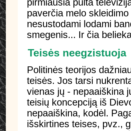
pirmiausia pulta televizi
paverčia melo skleidimo t
nesustodami lodami bando
smegenis... Ir čia beliek
Teisės neegzistuoja
Politinės teorijos dažnia
teisės. Jos tarsi nukren
vienas jų - nepaaiškina j
teisių koncepciją iš Diev
nepaaiškina, kodėl. Pagal
išskirtines teises, pvz.