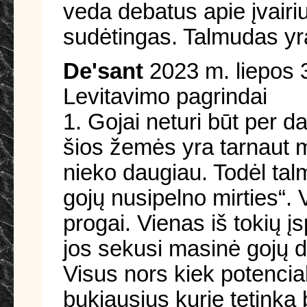
veda debatus apie įvairi
sudėtingas. Talmudas yra
De'sant
2023 m. liepos 
Levitavimo pagrindai
1. Gojai neturi būt per d
šios žemės yra tarnaut mu
nieko daugiau. Todėl tal
gojų nusipelno mirties“. 
progai. Vienas iš tokių į
jos sekusi masinė gojų di
Visus nors kiek potencial
bukiausius kurie tetinka 