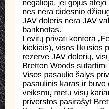
negalioja, jei gojus atėjo
nes nėra didesnio džiau
JAV doleris nėra JAV va
banknotas.
Levitų privati kontora „F
kiekiais), visos likusios
rezerve JAV dolerių, visų
Bretton Woods sutartimi 
Visos pasaulio šalys priv
pasaulinis karas ir buvo
veiksmų metu visų kariauj
priverstos pasirašyt Bre