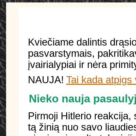
Kviečiame dalintis drąsi
pasvarstymais, pakritika
įvairialypiai ir nėra prim
NAUJA!
Tai kada atpigs
Nieko nauja pasaulyj
Pirmoji Hitlerio reakcija
tą žinią nuo savo liaudie