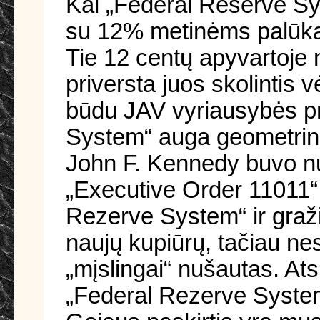
Kai „Federal Reserve Sys
su 12% metinėms palūkano
Tie 12 centų apyvartoje 
priversta juos skolintis 
būdu JAV vyriausybės pr
System“ auga geometrine
John F. Kennedy buvo n
„Executive Order 11011“,
Rezerve System“ ir gražin
naujų kupiūrų, tačiau nes
„mįslingai“ nušautas. Ats
„Federal Rezerve Syste