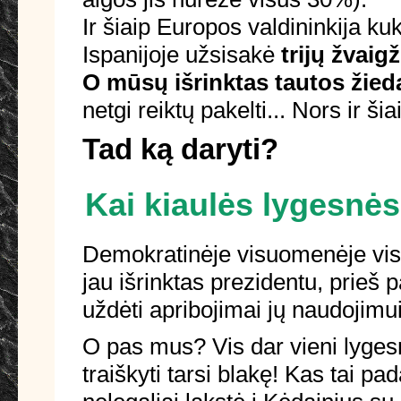
Ir šiaip Europos valdininkija ku
Ispanijoje užsisakė
trijų žvaig
O mūsų išrinktas tautos žied
netgi reiktų pakelti... Nors ir š
Tad ką daryti?
Kai kiaulės lygesnės 
Demokratinėje visuomenėje visi 
jau išrinktas prezidentu, prieš 
uždėti apribojimai jų naudojimui
O pas mus? Vis dar vieni lygesni 
traiškyti tarsi blakę! Kas tai p