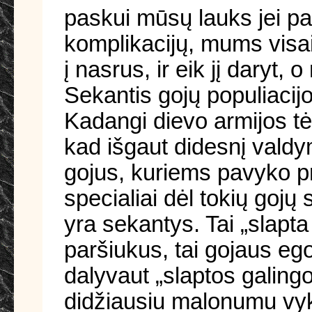
paskui mūsų lauks jei pa
komplikacijų, mums visai
į nasrus, ir eik jį daryt,
Sekantis gojų populiacij
Kadangi dievo armijos tėr
kad išgaut didesnį valdy
gojus, kuriems pavyko pr
specialiai dėl tokių goj
yra sekantys. Tai „slapt
paršiukus, tai gojaus eg
dalyvaut „slaptos galingo
didžiausiu malonumu vyk