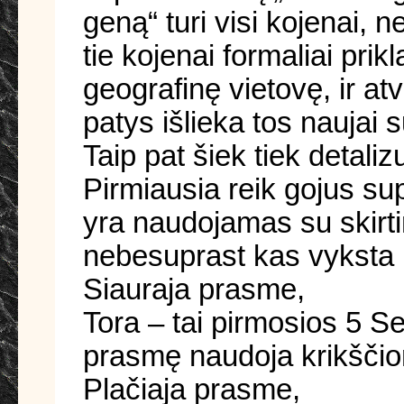
geną“ turi visi kojenai,
tie kojenai formaliai prik
geografinę vietovę, ir at
patys išlieka tos naujai
Taip pat šiek tiek detali
Pirmiausia reik gojus su
yra naudojamas su skirti
nebesuprast kas vyksta i
Siauraja prasme,
Tora – tai pirmosios 5 
prasmę naudoja krikščio
Plačiaja prasme,