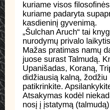
kuriame visos filosofinės
kuriame padaryta supapra
kasdieninį gyvenimą.
„Šulchan Aruch“ tai knyga
nurodymų privalo laikyt
Mažas pratimas namų dar
juose surast Talmudą. Kn
Upanišadas, Koraną, Tri
didžiausią kalną, žodžiu 
patikrinkite. Apsilankyki
Atsakymas kodėl niekada
nosį į įstatymą (talmudą)