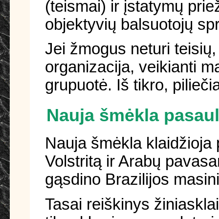
(teismai) ir įstatymų prie
objektyvių balsuotojų s
Jei žmogus neturi teisių, t
organizacija, veikianti m
grupuotė. Iš tikro, pilieči
Nauja šmėkla pasaul
Nauja šmėkla klaidžioja 
Volstritą ir Arabų pavasar
gąsdino Brazilijos masini
Tasai reiškinys žiniaskl