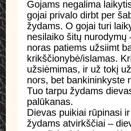
Gojams negalima laikytis
gojai privalo dirbt per š
žydams. O gojai turi lai
nesilaiko šitų nurodymų 
noras patiems užsiimt ba
krikščionybė/islamas. Kr
užsiėmimas, ir už tokį u
nors, bet bankininkyste 
Tuo tarpu žydams dievas 
palūkanas.
Dievas puikiai rūpinasi i
žydams atvirkščiai – die