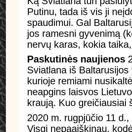
Ką Sviatlana turi pasiūly
Putinu, tada iš vis ji ne
spaudimui. Gal Baltarusi
jos ramesni gyvenimą (ke
nervų karas, kokia taika,
Paskutinės naujienos
2
Sviatlana iš Baltarusijos
kurioje remiami nusikaltė
neapgins laisvos Lietuvos,
kraują. Kuo greičiausiai š
2020 m. rugpjūčio 11 d.,
Visgi nepaaiškinau, kodėl