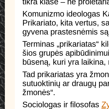
tikra klasė – ne proletari
Komunizmo ideologas Kar
Prikariato, kita vertus, 
gyvena prastesnėmis sąlyg
Terminas „prikariatas“ kil
šios grupės apibūdinimui
būseną, kuri yra laikina, n
Tad prikariatas yra žmonė
sutuoktinių ar draugų par
žmonės“.
Sociologas ir filosofas
Z