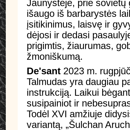
Jaunysteje, prie sovietų 
išaugo iš barbarystės la
įsitikinimus, laisvę ir g
dėjosi ir dedasi pasaul
prigimtis, žiaurumas, gob
žmoniškumą.
De'sant
2023 m. rugpjūči
Talmudas yra daugiau pan
instrukciją. Laikui bėgan
susipainiot ir nebesupra
Todėl XVI amžiuje didysi
variantą, „Šulchan Aruch“