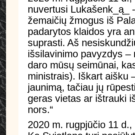
nuvertusi Lukašenk_ą_ - 
žemaičių žmogus iš Palatv
padarytos klaidos yra an
suprasti. Aš nesiskundžiu
išsilavinimo pavyzdys – 
daro mūsų seimūnai, kas 
ministrais). Iškart aišku
jaunimą, tačiau jų rūpesti
geras vietas ar ištrauki 
nors.“
2020 m. rugpjūčio 11 d.,