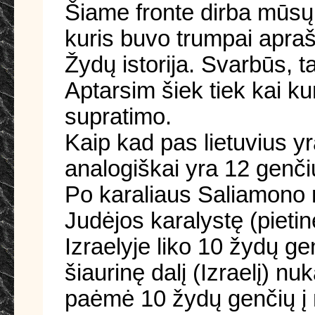
Šiame fronte dirba mūsų 
kuris buvo trumpai apra
Žydų istorija. Svarbūs, ta
Aptarsim šiek tiek kai ku
supratimo.
Kaip kad pas lietuvius yr
analogiškai yra 12 genči
Po karaliaus Saliamono mir
Judėjos karalystę (pietinė
Izraelyje liko 10 žydų ge
šiaurinę dalį (Izraelį) nu
paėmė 10 žydų genčių į n