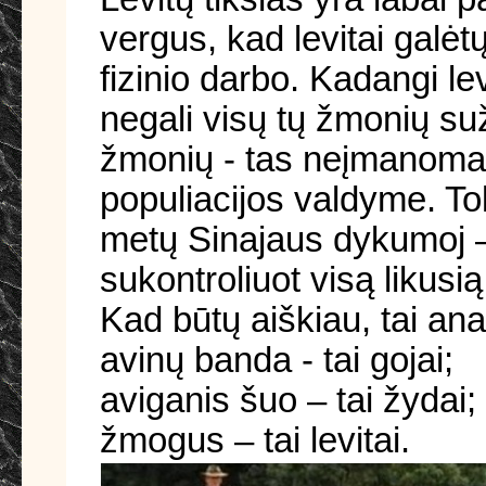
vergus, kad levitai galėt
fizinio darbo. Kadangi lev
negali visų tų žmonių suž
žmonių - tas neįmanoma fi
populiacijos valdyme. Tok
metų Sinajaus dykumoj – t
sukontroliuot visą likusi
Kad būtų aiškiau, tai ana
avinų banda - tai gojai;
aviganis šuo – tai žydai;
žmogus – tai levitai.