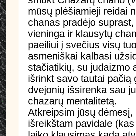
mūsų plėšiamieji reidai 
chanas pradėjo suprast, ka
vieninga ir klausytų cha
paeiliui į svečius visų t
asmeniškai kalbasi užsid
stačiatikių, su judaizmo 
išrinkt savo tautai pačią 
dvejonių išsirenka sau ju
chazarų mentalitetą.
Atkreipsim jūsų dėmesį,
išreikštam pavidale (kas
laiko klausimas kada atv