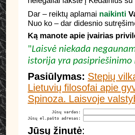
nelegaliai lakstė į Kėdainius su
Dar – reiktų aplamai
naikinti
V
Nuo ko – dar didesnio sutręšimo
Ką manote apie įvairias privil
"
Laisvė niekada negaunama 
istorija yra pasipriešinimo 
Pasiūlymas:
Stepių vil
Lietuvių filosofai apie 
Spinoza. Laisvoje valstyb
          Jūsų vardas: 
Jūsų el.pašto adresas: 
Jūsų žinutė
: