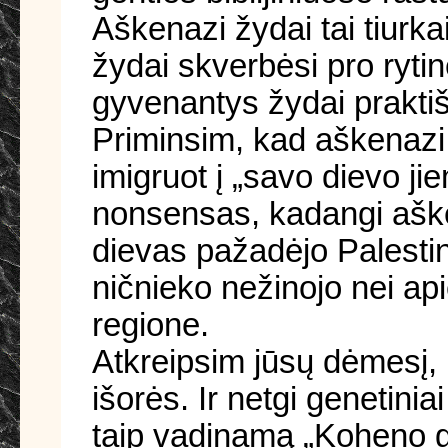
Aškenazi žydai tai tiurka
žydai skverbėsi pro rytinę
gyvenantys žydai prakti
Priminsim, kad aškenazi 
imigruot į „savo dievo ji
nonsensas, kadangi aške
dievas pažadėjo Palestin
ničnieko nežinojo nei api
regione.
Atkreipsim jūsų dėmesį, k
išorės. Ir netgi genetinia
taip vadinamą „Koheno ge