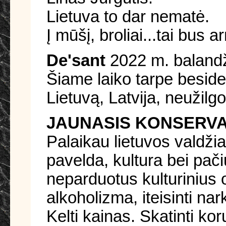
Lietuva to dar nematė.
Į mūšį, broliai...tai bus
De'sant
2022 m. balandži
Šiame laiko tarpe beside
Lietuvą, Latvija, neužilg
JAUNASIS KONSERV
Palaikau lietuvos valdžia
pavelda, kultura bei pači
neparduotus kulturinius ob
alkoholizma, iteisinti na
Kelti kainas. Skatinti ko