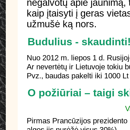
negalvotų apie jaunimą, t
kaip įtaisyti į geras viet
užmušė ką nors.
Budulius - skaudinti
Nuo 2012 m. liepos 1 d. Rusijo
Ar nevertėtų ir Lietuvoje tokiu
Pvz., baudas pakelti iki 1000 L
O požiūriai – taigi sk
V
Pirmas Prancūzijos prezidento 
algos jis nurėžė visus 30%).