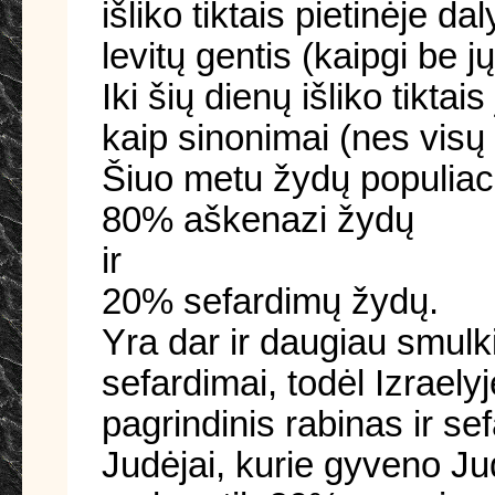
išliko tiktais pietinėje d
levitų gentis (kaipgi be jų
Iki šių dienų išliko tikta
kaip sinonimai (nes visų 
Šiuo metu žydų populiaci
80% aškenazi žydų
ir
20% sefardimų žydų.
Yra dar ir daugiau smulki
sefardimai, todėl Izraely
pagrindinis rabinas ir se
Judėjai, kurie gyveno Ju