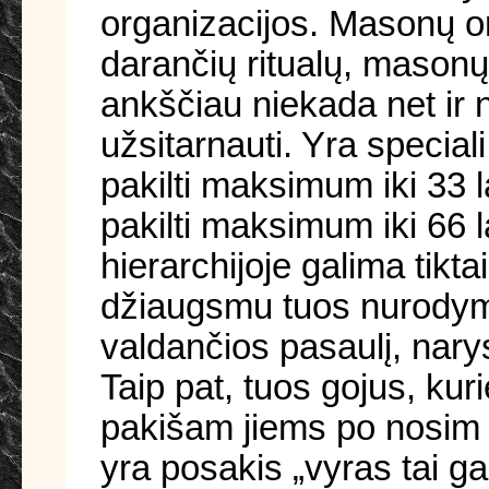
organizacijos. Masonų org
darančių ritualų, masonų 
ankščiau niekada net ir n
užsitarnauti. Yra speciali
pakilti maksimum iki 33 l
pakilti maksimum iki 66 la
hierarchijoje galima tik
džiaugsmu tuos nurodymu
valdančios pasaulį, nary
Taip pat, tuos gojus, ku
pakišam jiems po nosim i
yra posakis „vyras tai ga