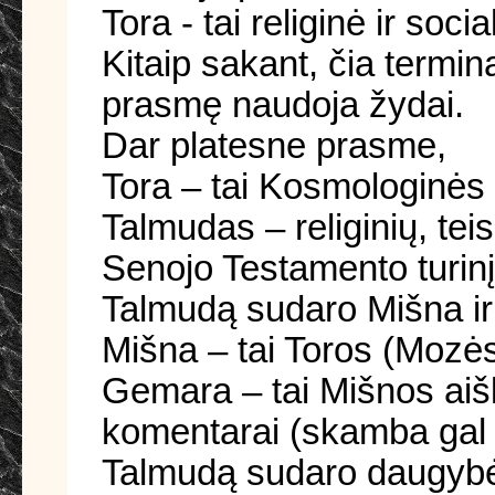
Tora - tai religinė ir soc
Kitaip sakant, čia termi
prasmę naudoja žydai.
Dar platesne prasme,
Tora – tai Kosmologinės 
Talmudas – religinių, tei
Senojo Testamento turinį
Talmudą sudaro Mišna i
Mišna – tai Toros (Mozė
Gemara – tai Mišnos aiš
komentarai (skamba gal i
Talmudą sudaro daugybė k