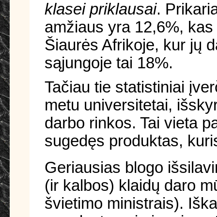
klasei priklausai
. Prikar
amžiaus yra 12,6%, kas s
Šiaurės Afrikoje, kur jų
sąjungoje tai 18%.
Tačiau tie statistiniai įv
metu universitetai, išsky
darbo rinkos. Tai vieta 
sugedęs produktas, kuris
Geriausias blogo išsilav
(ir kalbos) klaidų daro m
švietimo ministrais). Išk