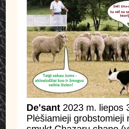
De'sant
2023 m. liepos 
Plėšiamieji grobstomieji
smukt Chazarų chano (val