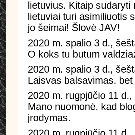
lietuvius. Kitaip sudary
lietuviai turi asimiliuoti
jo šeimai! Šlovė JAV!
2020 m. spalio 3 d., šeš
O koks tu butum valdzi
2020 m. spalio 3 d., šeš
Laisvas balsavimas. bet u
2020 m. rugpjūčio 11 d.,
Mano nuomonė, kad bloga
įrodymas.
2020 m. rugpjūčio 11 d.,