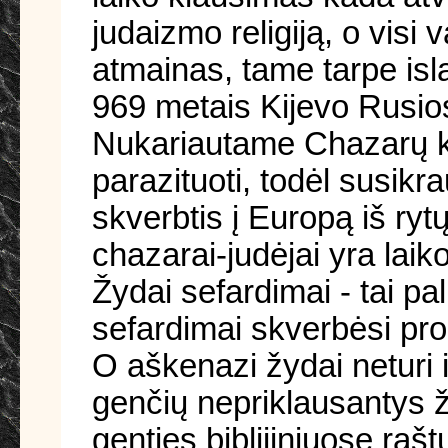
judaizmo religiją, o visi 
atmainas, tame tarpe isl
969 metais Kijevo Rusio
Nukariautame Chazarų kag
parazituoti, todėl susikr
skverbtis į Europą iš rytų
chazarai-judėjai yra lai
Žydai sefardimai - tai p
sefardimai skverbėsi pro 
O aškenazi žydai neturi i
genčių nepriklausantys žy
genties biblijiniuose raš