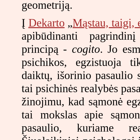
geometriją.
Į
Dekarto
„
Mąstau, taigi, 
apibūdinanti pagrindin
principą -
cogito
. Jo esm
psichikos, egzistuoja 
daiktų, išorinio pasaulio
tai psichinės realybės pas
žinojimu, kad sąmonė egzi
tai mokslas apie sąmon
pasaulio, kuriame rea