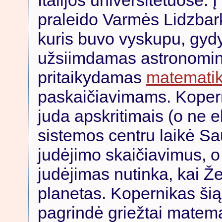
Italijos universitetuose. 
praleido Varmės Lidzbar
kuris buvo vyskupu, gydyt
užsiimdamas astronomini
pritaikydamas
matemati
paskaičiavimams. Kopern
juda apskritimais (o ne e
sistemos centru laikė Sa
judėjimo skaičiavimus, o
judėjimas nutinka, kai Ž
planetas. Kopernikas šią
pagrindė griežtai matema