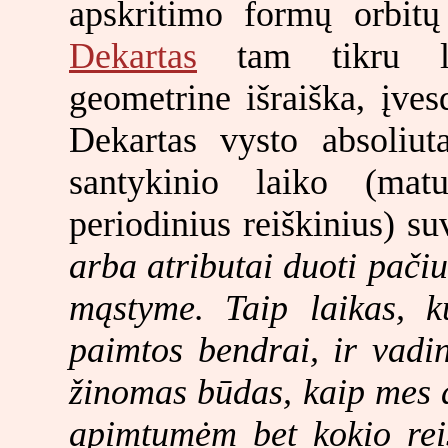
apskritimo formų orbitų
Dekartas
tam tikru lai
geometrine išraiška, įve
Dekartas vysto absoliut
santykinio laiko (mat
periodinius reiškinius) s
arba atributai duoti pačiu
mąstyme. Taip laikas, 
paimtos bendrai, ir vadi
žinomas būdas, kaip mes a
apimtumėm bet kokio rei