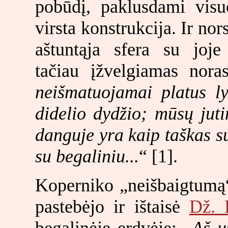
pobūdį, paklusdami visu
virsta konstrukcija. Ir no
aštuntąja sfera su joje
tačiau įžvelgiamas noras
neišmatuojamai platus l
didelio dydžio; mūsų jut
danguje yra kaip taškas su
su begaliniu...
“ [1].
Koperniko „neišbaigtumą“
pastebėjo ir ištaisė
Dž. 
begalinėje erdvėje: „
Aš u