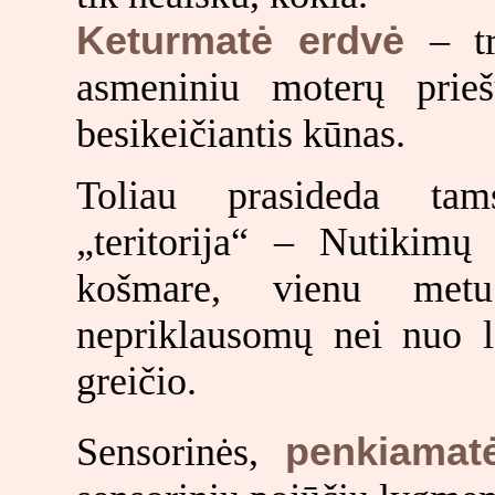
Keturmatė erdvė
– tr
asmeniniu moterų pri
besikeičiantis kūnas.
Toliau prasideda tam
„teritorija“ – Nutikimų 
košmare, vienu met
nepriklausomų nei nuo l
greičio.
Sensorinės,
penkiamat