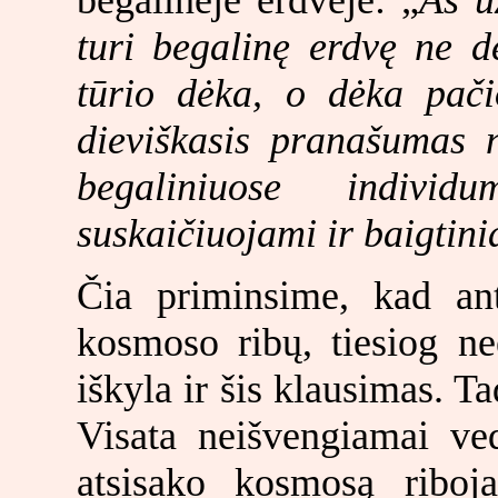
turi begalinę erdvę ne 
tūrio dėka, o dėka pač
dieviškasis pranašumas 
begaliniuose indivi
suskaičiuojami ir baigtini
Čia priminsime, kad an
kosmoso ribų, tiesiog n
iškyla ir šis klausimas. T
Visata neišvengiamai ve
atsisako kosmosą riboja