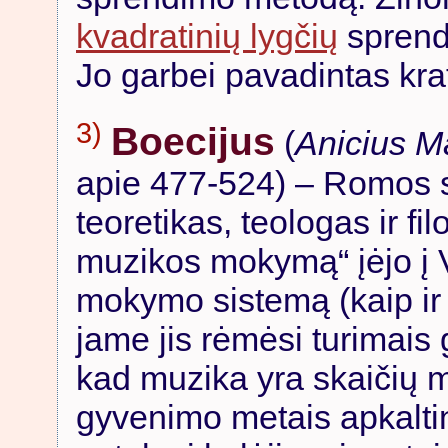
kvadratinių lygčių
sprend
Jo garbei pavadintas kra
3)
Boecijus
(
Anicius M
apie 477-524) – Romos 
teoretikas, teologas ir fi
muzikos mokymą“ įėjo į V
mokymo sistemą (kaip ir 
jame jis rėmėsi turimais 
kad muzika yra skaičių m
gyvenimo metais apkalti