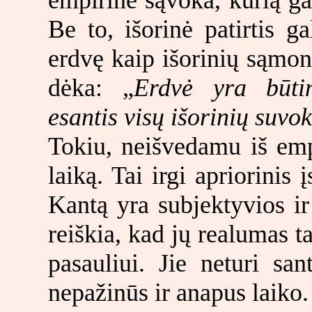
Be to, išorinė patirtis g
erdvę kaip išorinių sąmonė
dėka: „
Erdvė yra būtin
esantis visų išorinių suv
Tokiu, neišvedamu iš empi
laiką. Tai irgi apriorinis
Kantą yra subjektyvios ir
reiškia, kad jų realumas t
pasauliui. Jie neturi sa
nepažinūs ir anapus laiko.