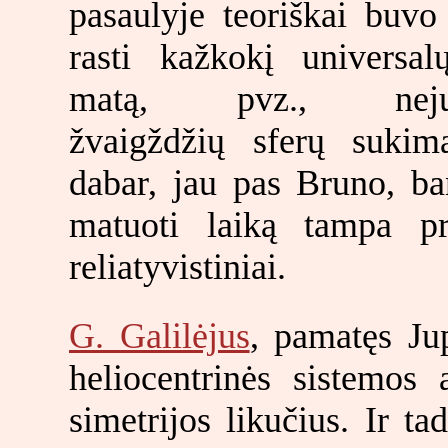
pasaulyje teoriškai buvo
rasti kažkokį universal
matą, pvz., nejud
žvaigždžių sferų sukimą
dabar, jau pas Bruno, b
matuoti laiką tampa pr
reliatyvistiniai.
G. Galilėjus
, pamatęs Jup
heliocentrinės sistemos 
simetrijos likučius. Ir t