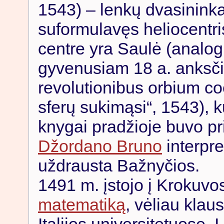
1543) – lenkų dvasinink
suformulavęs heliocentris
centre yra Saulė (analog
gyvenusiam 18 a. anksčia
revolutionibus orbium c
sferų sukimąsi“, 1543), k
knygai pradžioje buvo prit
Džordano Bruno
interpre
uždrausta Bažnyčios.
1491 m. įstojo į Krokuvos
matematiką
, vėliau klaus