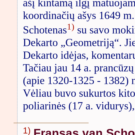
ašį kintamą ilgį matuojamą
koordinačių ašys 1649 m. 
1)
Schotenas
su savo mokin
Dekarto „Geometriją“. Ji
Dekarto idėjas, komentaru
Tačiau jau 14 a. prancūzų
(apie 1320-1325 - 1382) n
Vėliau buvo sukurtos kito
poliarinės (17 a. vidurys),
1)
Fransas van Scho