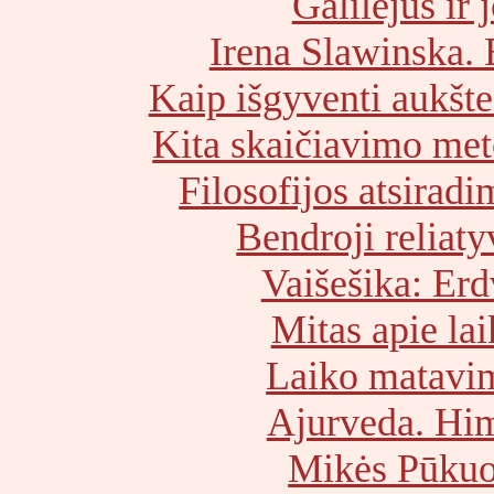
Galilėjus ir 
Irena Slawinska. E
Kaip išgyventi aukšt
Kita skaičiavimo met
Filosofijos atsirad
Bendroji reliat
Vaišešika: Erdv
Mitas apie la
Laiko matavi
Ajurveda. Him
Mikės Pūkuo