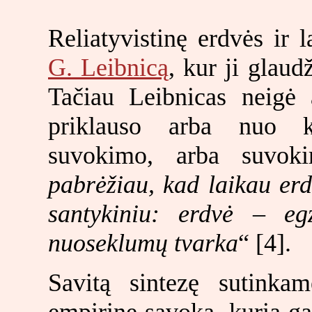
Reliatyvistinę erdvės ir 
G. Leibnicą
, kur ji glaud
Tačiau Leibnicas neigė 
priklauso arba nuo k
suvokimo, arba suvok
pabrėžiau, kad laikau erd
santykiniu: erdvė – eg
nuoseklumų tvarka
“ [4].
Savitą sintezę sutink
empirine sąvoka, kurią gali