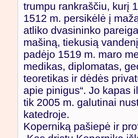
trumpu rankraščiu, kurį 
1512 m. persikėlė į mažą
atliko dvasininko pareig
mašiną, tiekusią vandenį
padėjo 1519 m. maro met
medikas, diplomatas, ge
teoretikas ir dėdės priva
apie pinigus“. Jo kapas i
tik 2005 m. galutinai nu
katedroje.
Koperniką pašiepė ir pro