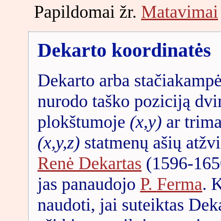
Papildomai žr.
Matavimai
Dekarto koordinatės
Dekarto arba stačiakampė
nurodo taško poziciją dvi
plokštumoje
(x,y)
ar trima
(x,y,z)
statmenų ašių atžvi
Renė Dekartas
(1596-1650
jas panaudojo
P. Ferma
. 
naudoti, jai suteiktas De