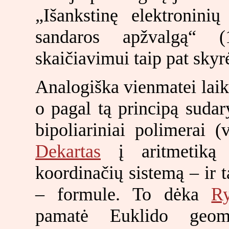
„Išankstinę elektroninių
sandaros apžvalgą“ (1
skaičiavimui taip pat sky
Analogiška vienmatei lai
o pagal tą principą sudaryt
bipoliariniai polimerai
Dekartas
į aritmetiką a
koordinačių sistemą – ir ta
– formule. To dėka
R
pamatė Euklido geome