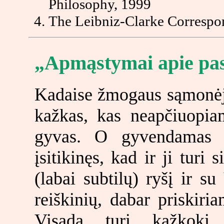
Philosophy, 1999
The Leibniz-Clarke Correspon
„Apmąstymai apie pas
Kadaise žmogaus sąmonėje
kažkas, kas neapčiuopiam
gyvas. O gyvendamas 
įsitikinęs, kad ir ji turi 
(labai subtilų) ryšį ir su
reiškinių, dabar priskiri
Visada turi kažkokį s