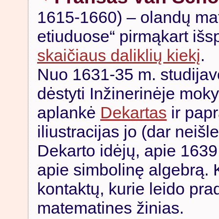
1615-1660) – olandų ma
etiuduose“ pirmąkart iš
skaičiaus daliklių kiekį
.
Nuo 1631-35 m. studijav
dėstyti Inžinerinėje mok
aplankė
Dekartas
ir pap
iliustracijas jo (dar neiš
Dekarto idėjų, apie 1639
apie simbolinę algebrą.
kontaktų, kurie leido pradė
matematines žinias.