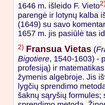
2
1646 m. išleido F. Vieto
parengė ir lotynų kalba 
(1649) su savo komentara
1657 m. jis pasiūlė tas id
2)
Fransua Vietas
(
Fr
Bigotiere
, 1540-1603) - 
profesiją) ir matematika
žymenis algebroje. Jis iš
lygčių sprendimo metodą,
šaknų sąryšių formules;
sprendimo metodą. Žino