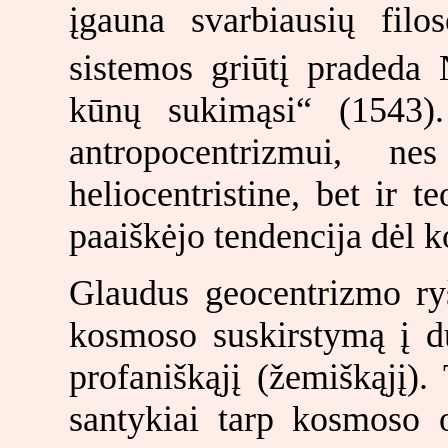
įgauna svarbiausių filos
sistemos griūtį pradeda
kūnų sukimąsi“ (1543)
antropocentrizmui, n
heliocentristine, bet ir t
paaiškėjo tendencija dėl 
Glaudus geocentrizmo ryš
kosmoso suskirstymą į du
profaniškąjį (žemiškąjį)
santykiai tarp kosmoso o