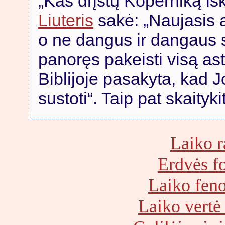
„Kas drįstų Koperniką išk
Liuteris
sakė: „Naujasis 
o ne dangus ir dangaus sk
panoręs pakeisti visą a
Biblijoje pasakyta, kad 
sustoti“. Taip pat skaityk
Laiko r
Erdvės f
Laiko fen
Laiko vertė