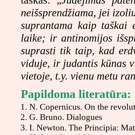
taškas: „
Judėjimas pate
neišsprendžiama, jei izoliu
suprantama kaip taškai e
laike; ir antinomijos išsp
suprasti tik taip, kad er
viduje, ir judantis kūnas v
vietoje, t.y. vienu metu ran
Papildoma literatūra:
N. Copernicus. On the revoluti
G. Bruno. Dialogues
I. Newton. The Principia: Mat