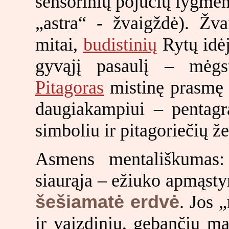
sensorinių pojūčių lygmen
„astra“ - žvaigždė). Žva
mitai,
budistinių
Rytų idėj
gyvąjį pasaulį – mėgs
Pitagoras
mistinę prasmę 
daugiakampiui – pentagra
simboliu ir pitagoriečių ž
Asmens mentališkumas: 
siaurąja – ežiuko apmąsty
šešiamatė erdvė
. Jos 
ir vaizdinių, gebančių mat