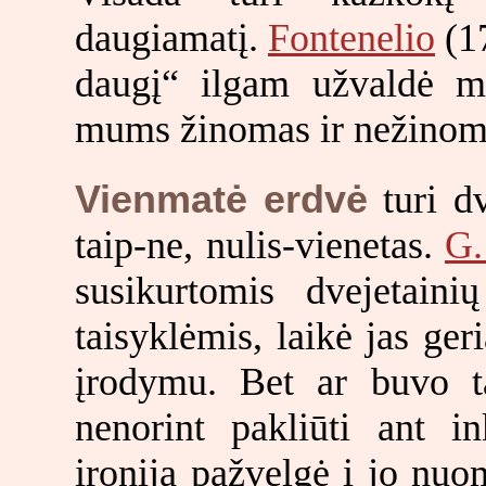
daugiamatį.
Fontenelio
(17
daugį“ ilgam užvaldė m
mums žinomas ir nežinoma
Vienmatė erdvė
turi dv
taip-ne, nulis-vienetas.
G.
susikurtomis dvejetaini
taisyklėmis, laikė jas ge
įrodymu. Bet ar buvo ta
nenorint pakliūti ant i
ironija pažvelgė į jo nu