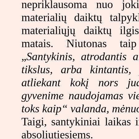
nepriklausoma nuo joki
materialių daiktų talpy
materialiųjų daiktų ilg
matais. Niutonas taip
„
Santykinis, atrodantis 
tikslus, arba kintantis,
atliekant kokį nors ju
gyvenime naudojamas viet
toks kaip“ valanda, mėnu
Taigi, santykiniai laikas 
absoliutiesiems.