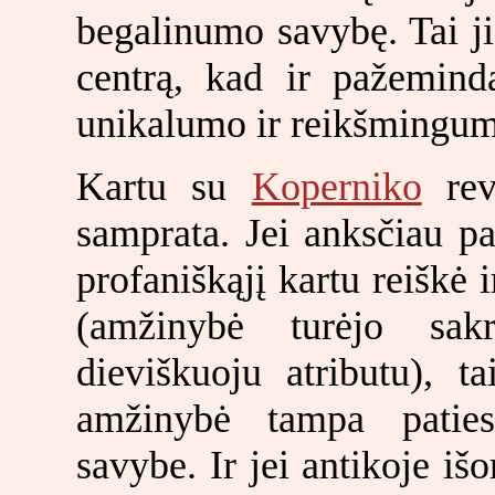
begalinumo savybę. Tai ji
centrą, kad ir pažemin
unikalumo ir reikšmingum
Kartu su
Koperniko
revo
samprata. Jei anksčiau pas
profaniškąjį kartu reiškė i
(amžinybė turėjo sa
dieviškuoju atributu), ta
amžinybė tampa paties
savybe. Ir jei antikoje iš