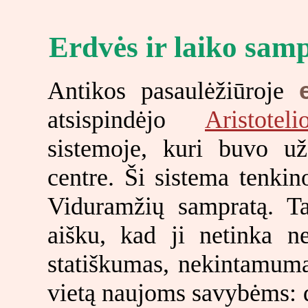
Erdvės ir laiko sam
Antikos pasaulėžiūroje
atsispindėjo
Aristoteli
sistemoje, kuri buvo u
centre. Ši sistema tenkino
Viduramžių sampratą. T
aišku, kad ji netinka ne
statiškumas, nekintamum
vietą naujoms savybėms: 