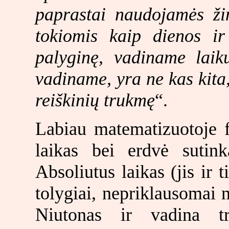
paprastai naudojamės ži
tokiomis kaip dienos ir
palyginę, vadiname laiku
vadiname, yra ne kas kita,
reiškinių trukmę
“.
Labiau matematizuotoje f
laikas bei erdvė suti
Absoliutus laikas (jis ir t
tolygiai, nepriklausomai n
Niutonas ir vadina tr