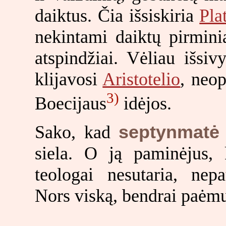
daiktus. Čia išsiskiria
Pla
nekintami daiktų pirminia
atspindžiai. Vėliau išsiv
klijavosi
Aristotelio
, neop
3)
Boecijaus
idėjos.
Sako, kad
septynmatė
siela. O ją paminėjus, 
teologai nesutaria, nepa
Nors viską, bendrai paėmus