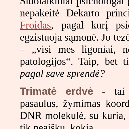
Šiuolaikiniai psichologai 
nepakeitė Dekarto prin
Froidas
, pagal kurį psi
egzistuoja sąmonė. Jo tez
– „visi mes ligoniai, 
patologijos“. Taip, bet t
pagal save sprendė?
Trimatė erdvė
- tai 
pasaulus, žymimas koor
DNR molekulė, su kuria, k
tik neaišku, kokia.