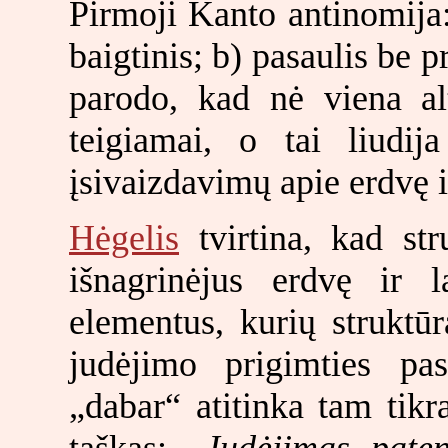
Pirmoji Kanto antinomija: 
baigtinis; b) pasaulis be p
parodo, kad nė viena alt
teigiamai, o tai liudij
įsivaizdavimų apie erdvę 
Hėgelis
tvirtina, kad str
išnagrinėjus erdvę ir 
elementus, kurių struktūr
judėjimo prigimties pa
„dabar“ atitinka tam tikr