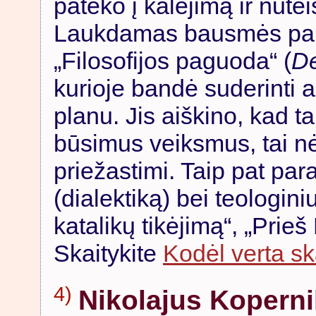
pateko į kalėjimą ir nute
Laukdamas bausmės para
„Filosofijos paguoda“ (
De
kurioje bandė suderinti 
planu. Jis aiškino, kad t
būsimus veiksmus, tai n
priežastimi. Taip pat par
(dialektiką) bei teologini
katalikų tikėjimą“, „Prieš
Skaitykite
Kodėl verta sk
4)
Nikolajus Kopern