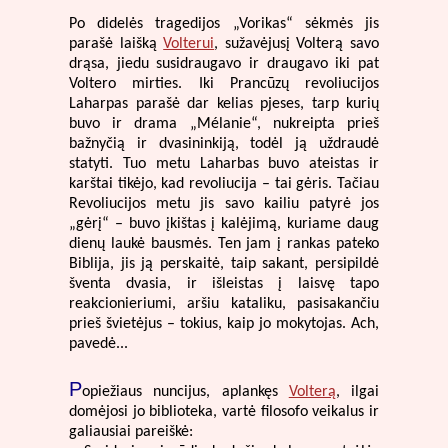
Po didelės tragedijos „Vorikas“ sėkmės jis
parašė laišką
Volterui
, sužavėjusį Volterą savo
drąsa, jiedu susidraugavo ir draugavo iki pat
Voltero mirties. Iki Prancūzų revoliucijos
Laharpas parašė dar kelias pjeses, tarp kurių
buvo ir drama „Mélanie“, nukreipta prieš
bažnyčią ir dvasininkiją, todėl ją uždraudė
statyti. Tuo metu Laharbas buvo ateistas ir
karštai tikėjo, kad revoliucija – tai gėris. Tačiau
Revoliucijos metu jis savo kailiu patyrė jos
„gėrį“ – buvo įkištas į kalėjimą, kuriame daug
dienų laukė bausmės. Ten jam į rankas pateko
Biblija, jis ją perskaitė, taip sakant, persipildė
šventa dvasia, ir išleistas į laisvę tapo
reakcionieriumi, aršiu kataliku, pasisakančiu
prieš švietėjus – tokius, kaip jo mokytojas. Ach,
pavedė...
P
opiežiaus nuncijus, aplankęs
Volterą
, ilgai
domėjosi jo biblioteka, vartė filosofo veikalus ir
galiausiai pareiškė: