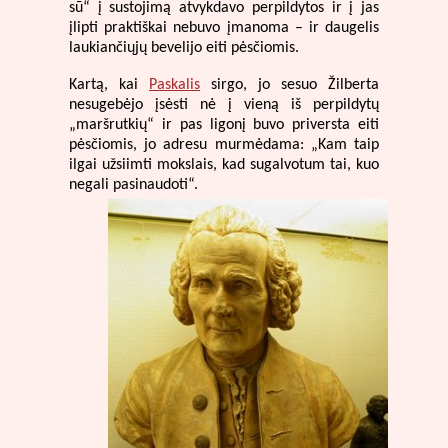
sū“ į sustojimą atvykdavo perpildytos ir į jas
įlipti praktiškai nebuvo įmanoma – ir daugelis
laukiančiųjų bevelijo eiti pėsčiomis.
Kartą, kai
Paskalis
sirgo, jo sesuo Žilberta
nesugebėjo įsėsti nė į vieną iš perpildytų
„maršrutkių“ ir pas ligonį buvo priversta eiti
pėsčiomis, jo adresu murmėdama: „Kam taip
ilgai užsiimti mokslais, kad sugalvotum tai, kuo
negali pasinaudoti“.