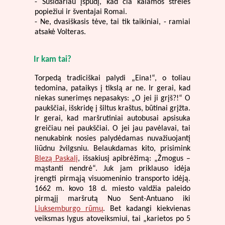
- Susidariau įspūdį, kad čia kalamos strėlės
popiežiui ir šventajai Romai.
- Ne, dvasiškasis tėve, tai tik taikiniai, - ramiai
atsakė Volteras.
Ir kam tai?
Torpedą tradiciškai palydi „Eina!“, o toliau
tedomina, pataikys į tikslą ar ne. Ir gerai, kad
niekas sunerimęs nepasakys: „O jei ji grįš?!“ O
paukščiai, išskridę į šiltus kraštus, būtinai grįžta.
Ir gerai, kad maršrutiniai autobusai apsisuka
greičiau nei paukščiai. O jei jau pavėlavai, tai
nenukabink nosies palydėdamas nuvažiuojantį
liūdnu žvilgsniu. Belaukdamas kito, prisimink
Blezą Paskalį
, išsakiusį apibrėžimą: „Žmogus –
mąstanti nendrė“. Juk jam priklauso idėja
įrengti pirmąją visuomeninio transporto idėją.
1662 m. kovo 18 d. miesto valdžia paleido
pirmąjį maršrutą Nuo Sent-Antuano iki
Liuksemburgo rūmų
. Bet kadangi kiekvienas
veiksmas lygus atoveiksmiui, tai „karietos po 5