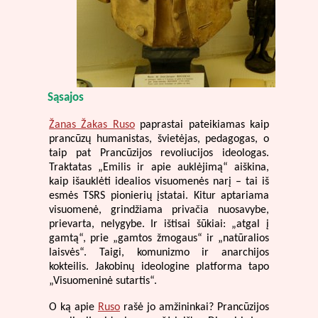
Sąsajos
Žanas Žakas Ruso
paprastai pateikiamas kaip
prancūzų humanistas, švietėjas, pedagogas, o
taip pat Prancūzijos revoliucijos ideologas.
Traktatas „Emilis ir apie auklėjimą“ aiškina,
kaip išauklėti idealios visuomenės narį – tai iš
esmės TSRS pionierių įstatai. Kitur aptariama
visuomenė, grindžiama privačia nuosavybe,
prievarta, nelygybe. Ir ištisai šūkiai: „atgal į
gamtą“, prie „gamtos žmogaus“ ir „natūralios
laisvės“. Taigi, komunizmo ir anarchijos
kokteilis. Jakobinų ideologine platforma tapo
„Visuomeninė sutartis“.
O ką apie
Ruso
rašė jo amžininkai? Prancūzijos