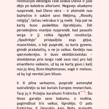
revoliucijos ideologas rašė laiškus Dievui ir juos
dėjo po katedros altoriumi. Negavęs atsakymo
nusprendė, kad Dievo nėra – ir atsimetė nuo
bažnyčios ir sukūrė savo tikėjimą, „filosofų
religiją“, tačiau netrukus ir ją metė. Taip pat ne
kartą buvo paskelbtas išprotėjusiu. Dėl
persekiojimo manijos nusprendė, kad pasaulis
serga ir jį reikia išgydyti revoliucija.
„Išpažintyje“ prisipažįsta esąs gėjus,
mazochistas, o toji pusprotė, su kuria gyveno,
gimdė prašalaičių, o ne jo vaikus. Kentėjo nuo
spermoterėjos. Ir buvo ekshibicionistas –
stovėdamas prie lango rodė savo narį pro šalį
einantiems vaikams, už ką ne kartą gavo į kailį
nuo jų tėvų. Buvo kleptomanas, vogė ir melavo,
už ką irgi neretai jam kliuvo.
Ir ši pilna sarkazmo, pusprotė asmenybė
susirašinėjo su kai kuriais Europos monarchais.
***)
Tarp jų ir Prūsijos karaliumi Fridrichu II
. Šio
tėvas garsėjo savo bukumu, o motina,
pagimdžiusi tris vaikus, išprotėjo. O pats
Fridrichas II išgarsėjo kaip fleita grojantis