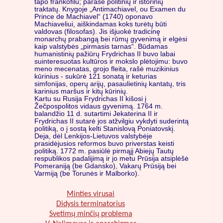
tapo frankofilu; parašė politinių ir istorinių
traktatų. Knygoje „Antimachiavel, ou Examen du
Prince de Machiavel“ (1740) oponavo
Machiaveliui, aiškindamas koks turėtų būti
valdovas (filosofas). Jis išjuokė tradicinę
monarchų prabangą bei rūmų gyvenimą ir elgėsi
kaip valstybės „pirmasis tarnas“. Būdamas
humanistinių pažiūrų Frydrichas II buvo labai
suinteresuotas kultūros ir mokslo plėtojimu: buvo
meno mecenatas, grojo fleita, rašė muzikinius
kūrinius - sukūrė 121 sonatą ir keturias
simfonijas, operų arijų, pasaulietinių kantatų, tris
karinius maršus ir kitų kūrinių.
Kartu su Rusija Frydrichas II kišosi į
Žečpospolitos vidaus gyvenimą. 1764 m.
balandžio 11 d. sutartimi Jekaterina II ir
Frydrichas II sutarė jos atžvilgiu vykdyti suderintą
politiką, o į sostą kelti Stanislovą Poniatovskį.
Deja, dėl Lenkijos-Lietuvos valstybėje
prasidėjusios reformos buvo priverstas keisti
politiką. 1772 m. pasiūlė pirmąjį Abiejų Tautų
respublikos padalijimą ir jo metu Prūsija atsiplėšė
Pomeraniją (be Gdansko), Vakarų Prūsiją bei
Varmiją (be Torunės ir Malborko).
Minties virusai
Didysis terminatorius
Svetimų minčių problema