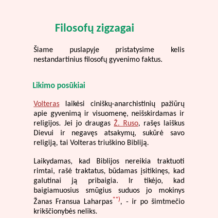
Filosofų zigzagai
Šiame puslapyje pristatysime kelis
nestandartinius filosofų gyvenimo faktus.
Likimo posūkiai
Volteras
laikėsi ciniškų-anarchistinių pažiūrų
apie gyvenimą ir visuomenę, neišskirdamas ir
religijos. Jei jo draugas
Ž. Ruso
, rašęs laiškus
Dievui ir negavęs atsakymų, sukūrė savo
religiją, tai Volteras triuškino Bibliją.
Laikydamas, kad Biblijos nereikia traktuoti
rimtai, rašė traktatus, būdamas įsitikinęs, kad
galutinai ją pribaigia. Ir tikėjo, kad
baigiamuosius smūgius suduos jo mokinys
**)
Žanas Fransua Laharpas
, - ir po šimtmečio
krikščionybės neliks.