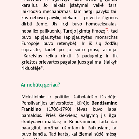
karalius. Jo laikais įstatymai veikė tarsi
laikrodžio mechanizmas. Jam netgi pavyko tai,
kas nebuvo pavykę niekam – privertė čigonus
dirbti žemę. Jis irgi buvo homoseksualas,
*)
nepaliko palikuonių. Turėjo įgimtą fimozę
, tad
buvo apipjaustytas (apipjaustytas monarchas
Europoje buvo retenybė). Ir iš šių žodžių
suprasite, kodėl po jo suiro prūsų armija:
„Kareivius reikia rinkti iš padugnių; ir tik
griežtos prievartos pagalba juos galima išlaikyti
rikiuotėje“.
Ar nebūtų geriau?
Mokslininko ir politiko, žaibolaidžio išradėjo,
Pensilvanijos universiteto įkūrėjo
Bendžamino
Franklino
(1706-1790) tėvas buvo labai
pamaldus. Prieš kiekvieną valgymą jis ilgai
skaitydavo maldas; ir Bendžaminui, tada dar
paaugliui, amžinai užimtam ir išalkusiam, tai
buvo kančia. Tad kartą, kai žiemai sūdė mėsą,