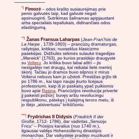
*)
Fimozė
– odos krašto susiaurėjimas prie
penio galvutės taip, kad galvutė negali
apsinuoginti. Sutrikimas šalinamas apipjaustant
arba specialiais tepaliukais, didinančiais odos
elastingumą.
**)
Žanas Fransua Laharpas
(
Jean-Fran?ois de
La Harpe
, 1739-1803) – prancūzų dramaturgas,
rašytojas, kritikas; nuoseklus klasicizmo
pasekėjas. Didžiulės sėkmės sulaukė tragedijas
„Warwick“ (1763), po kurios prasidėjo draugystė
su
Volteru
. Jo kritika buvo labai aštri – jis
nesigailėjo net draugų, kai reikalai lietė meninį
skonį. Tačiau jo dramos buvo silpnos ir mirus
Volterui nebuvo kam jo užstoti. Prestižas grįžo tik
po 1786 m., kai tapo naujai įkurto licėjaus
profesoriumi, kaip iš jo paskaitų ypač puikiomis
buvo apie
Rasiną
. Prancūzijos revoliucija privertė
jį pakeisti požiūrį: buvęs aršiu revoliucingu
respublikonu, patekęs į kalėjimą teroro metu, iš
jo išėjo „atsivertusiu“ krikščioniu.
***)
Frydrichas II Didysis
(
Friedrich II der
Große
, 1712- 1786), dar vadintas „Senuoju
Fricu“ – Prūsijos karalius (nuo 1740 m.),
ilgiausiai valdęs Hohenzollernų dinastijos
monarchas. Dar vaikystėje pradėjo muzikuoti ir