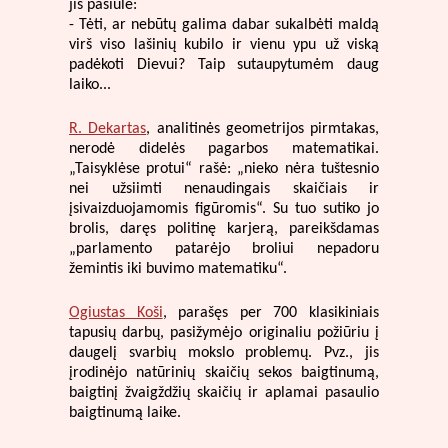
jis pasiūlė:
- Tėti, ar nebūtų galima dabar sukalbėti maldą
virš viso lašinių kubilo ir vienu ypu už viską
padėkoti Dievui? Taip sutaupytumėm daug
laiko...
R. Dekartas
, analitinės geometrijos pirmtakas,
nerodė didelės pagarbos matematikai.
„Taisyklėse protui“ rašė: „nieko nėra tuštesnio
nei užsiimti nenaudingais skaičiais ir
įsivaizduojamomis figūromis“. Su tuo sutiko jo
brolis, daręs politinę karjerą, pareikšdamas
„parlamento patarėjo broliui nepadoru
žemintis iki buvimo matematiku“.
Ogiustas Koši
, parašęs per 700 klasikiniais
tapusių darbų, pasižymėjo originaliu požiūriu į
daugelį svarbių mokslo problemų. Pvz., jis
įrodinėjo natūrinių skaičių sekos baigtinumą,
baigtinį žvaigždžių skaičių ir aplamai pasaulio
baigtinumą laike.