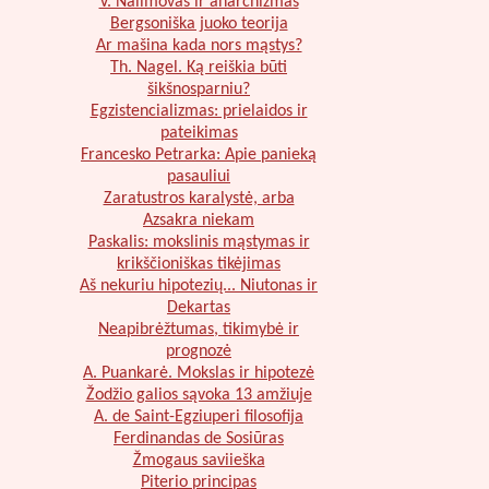
V. Nalimovas ir anarchizmas
Bergsoniška juoko teorija
Ar mašina kada nors mąstys?
Th. Nagel. Ką reiškia būti
šikšnosparniu?
Egzistencializmas: prielaidos ir
pateikimas
Francesko Petrarka: Apie panieką
pasauliui
Zaratustros karalystė, arba
Azsakra niekam
Paskalis: mokslinis mąstymas ir
krikščioniškas tikėjimas
Aš nekuriu hipotezių... Niutonas ir
Dekartas
Neapibrėžtumas, tikimybė ir
prognozė
A. Puankarė. Mokslas ir hipotezė
Žodžio galios sąvoka 13 amžiuje
A. de Saint-Egziuperi filosofija
Ferdinandas de Sosiūras
Žmogaus saviieška
Piterio principas