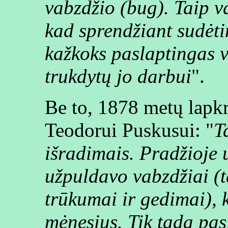
vabzdžio (bug). Taip v
kad sprendžiant sudėt
kažkoks paslaptingas va
trukdytų jo darbui
".
Be to, 1878 metų lapkr
Teodorui Puskusui: "
T
išradimais. Pradžioje u
užpuldavo vabzdžiai (
trūkumai ir gedimai), 
mėnesius. Tik tada pa