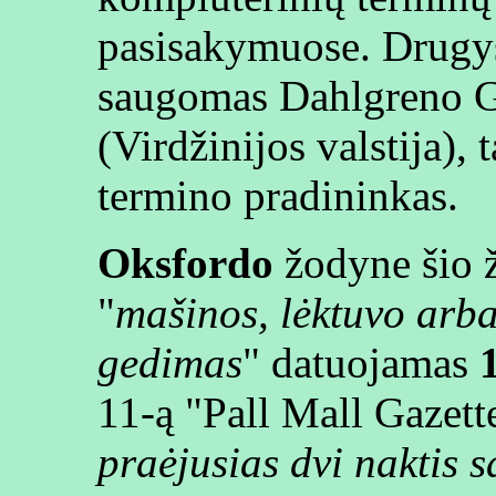
pasisakymuose. Drugys 
saugomas Dahlgreno G
(Virdžinijos valstija), 
termino pradininkas.
Oksfordo
žodyne šio 
"
mašinos, lėktuvo arba
gedimas
" datuojamas
11-ą "Pall Mall Gazett
praėjusias dvi naktis 