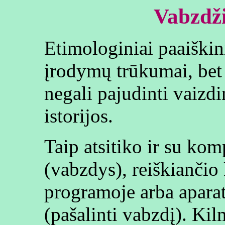
Vabzdž
Etimologiniai paaiškini
įrodymų trūkumai, bet
negali pajudinti vaizd
istorijos.
Taip atsitiko ir su kom
(vabzdys), reiškiančio
programoje arba aparat
(pašalinti vabzdį). Ki