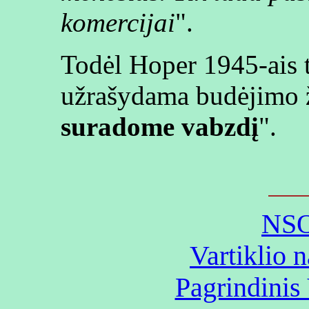
komercijai
".
Todėl Hoper 1945-ais t
užrašydama budėjimo 
suradome vabzdį
".
NSO
Vartiklio 
Pagrindinis 