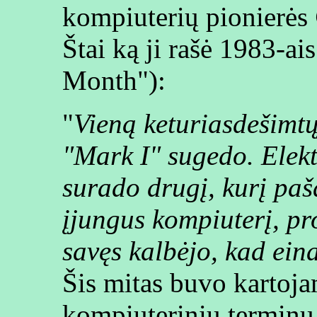
kompiuterių pionierės
Štai ką ji rašė 1983-ai
Month"):
"
Vieną keturiasdešimt
"Mark I" sugedo. Elekt
surado drugį, kurį paš
įjungus kompiuterį, pro
savęs kalbėjo, kad ein
Šis mitas buvo kartoja
kompiuterinių terminų