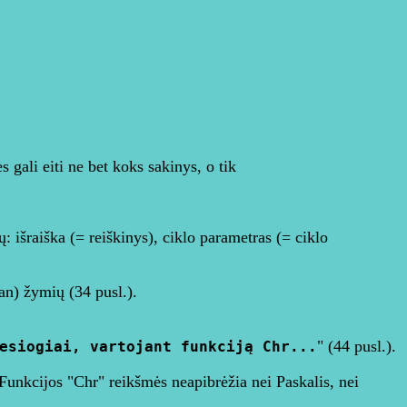
 gali eiti ne bet koks sakinys, o tik
ų: išraiška (= reiškinys), ciklo parametras (= ciklo
an) žymių (34 pusl.).
" (44 pusl.).
esiogiai, vartojant funkciją Chr...
 Funkcijos "Chr" reikšmės neapibrėžia nei Paskalis, nei