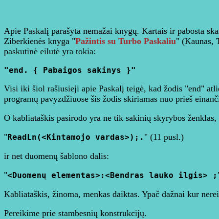
Apie Paskalį parašyta nemažai knygų. Kartais ir pabosta skaityt
Ziberkienės knyga "
Pažintis su Turbo Paskaliu
" (Kaunas, 
paskutinė eilutė yra tokia:
"end. { Pabaigos sakinys }"
Visi iki šiol rašiusieji apie Paskalį teigė, kad žodis "end" 
programų pavyzdžiuose šis žodis skiriamas nuo prieš einančio 
O kabliataškis pasirodo yra ne tik sakinių skyrybos ženklas, b
"
" (11 pusl.)
ReadLn(<Kintamojo vardas>);.
ir net duomenų šablono dalis:
"
<Duomenų elementas>:<Bendras lauko ilgis> ;
Kabliataškis, žinoma, menkas daiktas. Ypač dažnai kur nereiki
Pereikime prie stambesnių konstrukcijų.