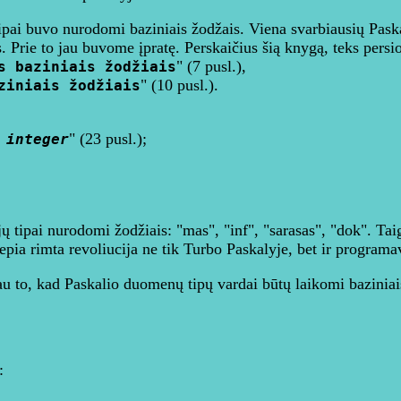
i buvo nurodomi baziniais žodžais. Viena svarbiausių Paskali
 Prie to jau buvome įpratę. Perskaičius šią knygą, teks persio
" (7 pusl.),
s baziniais žodžiais
" (10 pusl.).
ziniais žodžiais
" (23 pusl.);
u
integer
 tipai nurodomi žodžiais: "mas", "inf", "sarasas", "dok". Taig
vepia rimta revoliucija ne tik Turbo Paskalyje, bet ir program
au to, kad Paskalio duomenų tipų vardai būtų laikomi baziniais
: