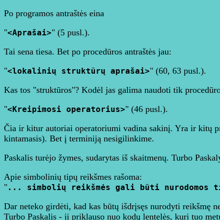
Po programos antraštės eina
"
" (5 pusl.).
<Aprašai>
Tai sena tiesa. Bet po procedūros antraštės jau:
"
" (60, 63 pusl.).
<lokalinių struktūrų aprašai>
Kas tos "struktūros"? Kodėl jas galima naudoti tik procedūroj
"
" (46 pusl.).
<Kreipimosi operatorius>
Čia ir kitur autoriai operatoriumi vadina sakinį. Yra ir kitų 
kintamasis). Bet į terminiją nesigilinkime.
Paskalis turėjo žymes, sudarytas iš skaitmenų. Turbo Paskaly
Apie simbolinių tipų reikšmes rašoma:
"
... simbolių reikšmės gali būti nurodomos t
Dar neteko girdėti, kad kas būtų išdrįsęs nurodyti reikšmę n
Turbo Paskalis - ji priklauso nuo kodų lentelės, kuri tuo me