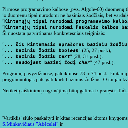
Pirmose programavimo kalbose (pvz. Algole-60) duomenų tipa
jo duomenų tipai nurodomi ne baziniais žodžiais, bet vardais.
"
Kintamųjų tipai nurodomi programavimo kalbo
"
Kintamųjų tipai nurodomi Paskalio kalbos ba
Ši nuostata patvirtinama konkretesniais teiginiais:
"
... šis kintamasis aprašomas baziniu žodži
"
" (25, 27 pusl.);
... baziniu žodžiu
boolean
"
" (28, 31 pusl.);
... baziniu žodžiu
text
"
" (47 pusl.).
... naudojant bazinį žodį
char
Programų pavyzdžiuose, pateiktuose 73 ir 74 pusl., kintamųjų
programuotojas pats gali kurti bazinius žodžius. O tai jau k
Netikėtų aiškinimų nagrinėjimą būtų galima ir pratęsti. Tači
'Vartiklis' siūlo paskaityti ir kitas recencijas kitoms knygoms
S.Minkevičiaus "Abėcėlei"
ir