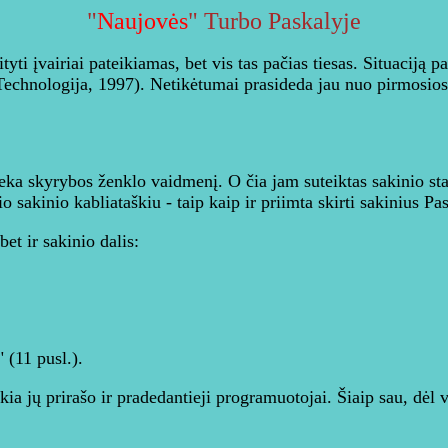
"
Naujovės
" Turbo Paskalyje
i įvairiai pateikiamas, bet vis tas pačias tiesas. Situaciją paį
Technologija, 1997). Netikėtumai prasideda jau nuo pirmosios
atlieka skyrybos ženklo vaidmenį. O čia jam suteiktas sakinio s
sakinio kabliataškiu - taip kaip ir priimta skirti sakinius Pas
et ir sakinio dalis:
" (11 pusl.).
a jų prirašo ir pradedantieji programuotojai. Šiaip sau, dėl vi