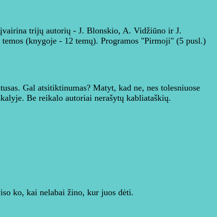
vairina trijų autorių - J. Blonskio, A. Vidžiūno ir J.
 temos (knygoje - 12 temų). Programos "Pirmoji" (5 pusl.)
tatusas. Gal atsitiktinumas? Matyt, kad ne, nes tolesniuose
kalyje. Be reikalo autoriai nerašytų kabliataškių.
so ko, kai nelabai žino, kur juos dėti.