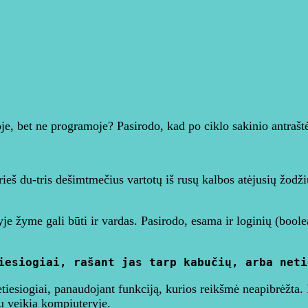
e, bet ne programoje? Pasirodo, kad po ciklo sakinio antraštės
prieš du-tris dešimtmečius vartotų iš rusų kalbos atėjusių žodži
je žyme gali būti ir vardas. Pasirodo, esama ir loginių (boole
iesiogiai, rašant jas tarp kabučių, arba neti
etiesiogiai, panaudojant funkciją, kurios reikšmė neapibrėžta.
tu veikia kompiuteryje.