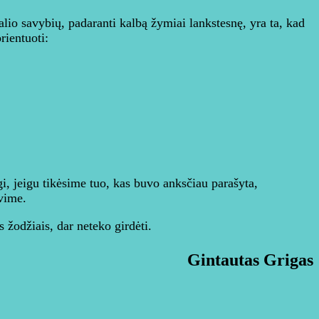
o savybių, padaranti kalbą žymiai lankstesnę, yra ta, kad
rientuoti:
i, jeigu tikėsime tuo, kas buvo anksčiau parašyta,
avime.
 žodžiais, dar neteko girdėti.
Gintautas Grigas