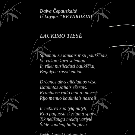
Daiva Čepauskaitė
Iš knygos "BEVARDŽIAI"
LAUKIMO TIESĖ
Sutemau su laukais ir su paukščiais,
Su vakare žara sutemau
Ir, rūku nusileidusi baukščiai,
Begalybe rasoti ėmiau.
Drėgnos akys gilėdamos vėso
Išdalintos žaliais ežerais.
Krantuose rudo mauro puvėsį
Rijo mėnuo kauliniais nasrais.
Ir nebuvo kuo tylą nulyti,
Kuo paguosti skystumą spalvų.
Tik neūžauga meldų varlytė
Šildė vandenį baltu pilvu.
Imsiu šaukti į tolimą tolį,