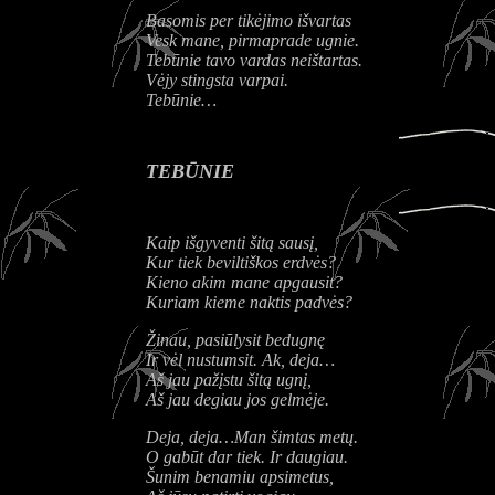
Basomis per tikėjimo išvartas
Vesk mane, pirmaprade ugnie.
Tebūnie tavo vardas neištartas.
Vėjy stingsta varpai.
Tebūnie…
TEBŪNIE
Kaip išgyventi šitą sausį,
Kur tiek beviltiškos erdvės?
Kieno akim mane apgausit?
Kuriam kieme naktis padvės?
Žinau, pasiūlysit bedugnę
Ir vėl nustumsit. Ak, deja…
Aš jau pažįstu šitą ugnį,
Aš jau degiau jos gelmėje.
Deja, deja…Man šimtas metų.
O gabūt dar tiek. Ir daugiau.
Šunim benamiu apsimetus,