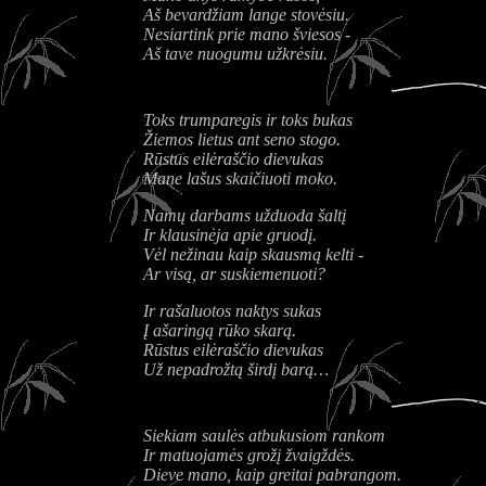
Aš bevardžiam lange stovėsiu.
Nesiartink prie mano šviesos -
Aš tave nuogumu užkrėsiu.
Toks trumparegis ir toks bukas
Žiemos lietus ant seno stogo.
Rūstus eilėraščio dievukas
Mane lašus skaičiuoti moko.
Namų darbams užduoda šaltį
Ir klausinėja apie gruodį.
Vėl nežinau kaip skausmą kelti -
Ar visą, ar suskiemenuoti?
Ir rašaluotos naktys sukas
Į ašaringą rūko skarą.
Rūstus eilėraščio dievukas
Už nepadrožtą širdį barą…
Siekiam saulės atbukusiom rankom
Ir matuojamės grožį žvaigždės.
Dieve mano, kaip greitai pabrangom.