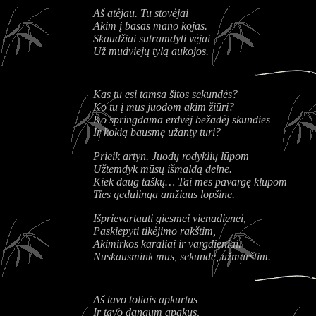
Aš atėjau. Tu stovėjai
Akim į basas mano kojas.
Skaudžiai sutramdyti vėjai
Už mudviejų tylą aukojos.
Kas tu esi tamsa šitos sekundės?
Ko tu į mus juodom akim žiūri?
Ko springdama erdvėj bežadėj skundies
Ir kokią bausmę užanty turi?
Prieik artyn. Juodų rodyklių lūpom
Užtemdyk mūsų išmaldą delne.
Kiek daug taškų… Tai mes pavargę klūpom
Ties gedulinga amžiaus lopšine.
Išprievartauti giesmei vienadienei,
Paskiepyti tikėjimo rakštim,
Akimirkos karaliai ir vargdieniai.
Nuskausmink mus, sekunde, užmarštim.
Aš tavo toliais apkurtus
Ir tavo dangum apakus,