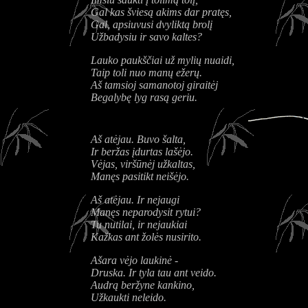
Gal kas šviesą akims dar pratęs,
Gal, apsiuvusi dvyliktą brolį
Užbadysiu ir savo kaltes?
Lauko paukščiai už mylių nuaidi,
Taip toli nuo manų ežerų.
Aš tamsioj samanotoj giraitėj
Begalybę lyg rasą geriu.
Aš atėjau. Buvo šalta,
Ir beržas įdurtas lašėjo.
Vėjas, viršūnėj užkaltas,
Manęs pasitikt neišėjo.
Aš atėjau. Ir nejaugi
Manęs neparodysit rytui?
Tu nutilai, ir nejaukiai
Kažkas ant žolės nusirito.
Ašara vėjo laukinė -
Druska. Ir tyla tau ant veido.
Audrą beržyne kankino,
Užkaukti neleido.