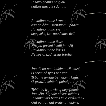
Ir savo gedulą baigiau
baltais nasrais į dangų.
Pavadino mane krantu,
kad galėčiau skenduoliui padėti…
Pavadino mane šventu -
nepasakė, kur nuodėmes dėti.
Pavadino mane tiesa -
Nuėjau paskui kvailį jaunėlį.
Pavadino mane šviesa.
Neįspėjo, kad virsiu šešėliu.
Jau diena nuo laukimo užkimusi,
O sekundė tylos per ilga.
Tebūnie amžinybė - akimirksnis,
O pradžia tebūnie pabaiga.
Tebūnie. Ir po vieną negrįžkime.
Jau vėlu. Šiąnakt niekas negims.
Ir ranka virš baltos tavo kryžkelės -
Gal pamot, gal pridengti akims.