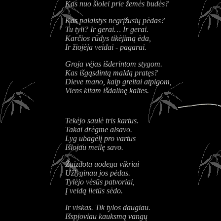
Kas nuo šiolei prie žemės budės?
Kas palaistys negrįžusių pėdas?
Tu tyli? Ir gerai… Ir gerai.
Karčios rūdys tikėjimą ėda,
Ir žiojėja veidai - pagarai.
Groja vėjas išderintom stygom.
Kas išgąsdintą maldą pratęs?
Dieve mano, kaip greitai atpigom,
Viens kitam išdalinę kaltes.
Tekėjo saulė tris kartus.
Takai drėgme alsavo.
Lyg ubagėlį pro vartus
Išlojau meilę savo.
Žaizdota uodega vikriai
Užlyginau jos pėdas.
Tylėjo vėsūs patvoriai,
Į veidą lietūs sėdo.
Ir viskas. Tik tylos daugiau.
Išspjoviau kauksmą vangų