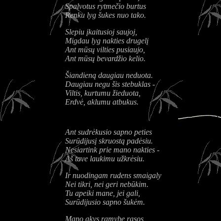
Spalvotus rytmečio burtus
Renku lyg šukes nuo tako.
Slepiu įkaitusioj saujoj,
Migdau lyg nakties drugelį
Ant mūsų vilties pusiaujo,
Ant mūsų bevardžio kelio.
Šiandieną daugiau neduota.
Daugiau negu šis stebuklas -
Viltis, kurtumu žieduota,
Erdvė, aklumu atbukus.
Ant sudrėkusio sapno peties
Surūdijusį skruostą padėsiu.
Nesiartink prie mano nakties -
Aš tave laukimu užkrėsiu.
Ir nuodingam rudens smaigaly
Nei tikri, nei geri nebūkim.
Tu apeiki mane, jei gali,
Surūdijusio sapno šukėm.
Mano akys ramybe rasos,