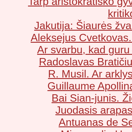
Tarp aristokratiško gy
kriti
Jakutija: Šiaurės žv
Aleksejus Cvetkovas.
Ar svarbu, kad guru
Radoslavas Bratičiu
R. Musil. Ar arkly
Guillaume Apollina
Bai Sian-junis. 
Juodasis arapas 
Antuanas de Se