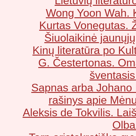
Lietuvių literatū
Wong Yoon Wah. Ki
Kurtas Vonegutas. 
Šiuolaikinė jaunųjų
Kinų literatūra po Kul
G. Čestertonas. Om
šventasis
Sapnas arba Johano K
rašinys apie Mėnu
Aleksis de Tokvilis. Lai
Olba