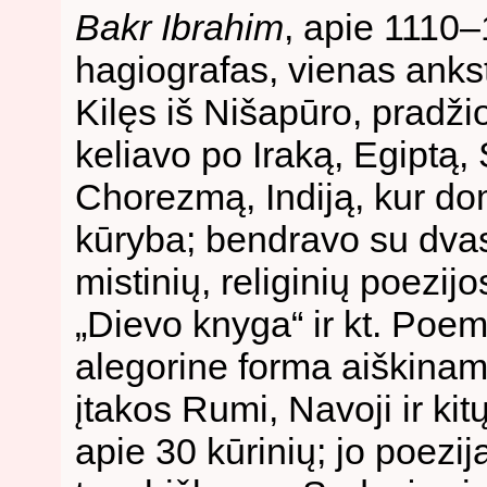
Bakr Ibrahim
, apie 1110–
hagiografas, vienas ank
Kilęs iš Nišapūro, pradži
keliavo po Iraką, Egiptą, 
Chorezmą, Indiją, kur dom
kūryba; bendravo su dvas
mistinių, religinių poezij
„Dievo knyga“ ir kt. Poem
alegorine forma aiškinam
įtakos Rumi, Navoji ir kitų
apie 30 kūrinių; jo poezi