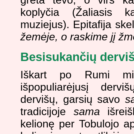
greta tėvo, o virš ka
koplyčia (Žaliasis k
muziejus). Epitafija skel
žemėje, o raskime jį žm
Besisukančių dervi
Iškart po Rumi mir
išpopuliarėjusį derv
dervišų, garsių savo
s
tradicijoje
sama
išreiš
kelionę per Tobulojo a