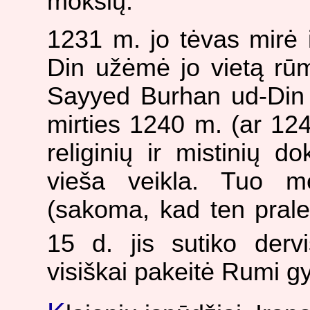
mokslų.
1231 m. jo tėvas mirė 
Din užėmė jo vietą rū
Sayyed Burhan ud-Din 
mirties 1240 m. (ar 12
religinių ir mistinių d
vieša veikla. Tuo m
(sakoma, kad ten prale
15 d. jis sutiko der
visiškai pakeitė Rumi g