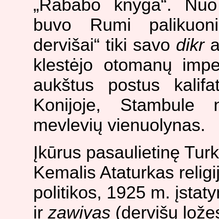
„Rababo knyga“. Nuo
buvo Rumi palikuoni
dervišai“ tiki savo
dikr
a
klestėjo otomanų imper
aukštus postus kalif
Konijoje, Stambule 
mevlevių vienuolynas.
Įkūrus pasaulietinę Turk
Kemalis Ataturkas religi
politikos, 1925 m. įsta
ir
zawiyas
(dervišų lože