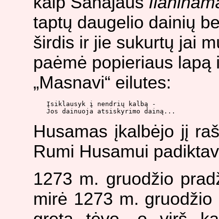
kaip Sanajaus
Ilahinam
taptų daugelio dainių be
širdis ir jie sukurtų jai
paėmė popieriaus lapą i
„Masnavi“ eilutes:
Įsiklausyk į nendrių kalbą -

Husamas įkalbėjo jį rašy
Rumi Husamui padiktav
1273 m. gruodžio pradž
mirė 1273 m. gruodžio 1