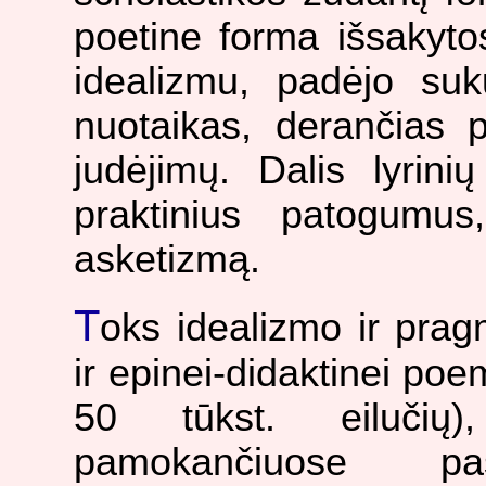
poetine forma išsakytos
idealizmu, padėjo suku
nuotaikas, derančias p
judėjimų. Dalis lyrini
praktinius patogumus,
asketizmą.
T
oks idealizmo ir pra
ir epinei-didaktinei poe
50 tūkst. eilučių
pamokančiuose pas