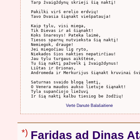
Tarp žvaigždynų skrieji šią naktį!

Pakilki virš erelio erdvių!

Tavo Dvasia šiąnakt viešpatauja!

Kaip tylu, visi miega,

Tik Dievas ir aš šiąnakt!

Koks šnaresys! Pateka laimė,

Tiesos sparnų nutvieksta šią naktį!

Nemiegok, drauge!

Jei miegočiau lig ryto,

Niekados šios nakties nepatirčiau!

Jau tylu turgaus aikštėse,

Tu šią naktį pažvelk į žvaigždynus!

Liūtas ir Orionas,

Andromeda ir Merkurijus šiąnakt kruvinai švi
Saturnas svaido blogą lemtį,

O Venera maudos aukso lietuje šiąnakt!

Tyla supančiojo liežuvį

Ir šią naktį kalbu tiesiog be žodžių!

Vertė Danutė Balašaitienė
*)
Faridas ad Dinas A