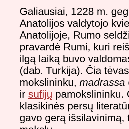
Galiausiai, 1228 m. gegu
Anatolijos valdytojo kvie
Anatolijoje, Rumo seldžiu
pravardė Rumi, kuri re
ilgą laiką buvo valdoma
(dab. Turkija). Čia tėva
mokslininku,
madrassa
ir
sufijų
pamokslininku. Č
klasikinės persų literat
gavo gerą išsilavinimą, t