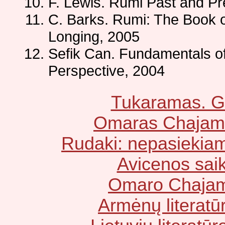
F. Lewis. Rumi Past and Pr
C. Barks. Rumi: The Book 
Longing, 2005
Sefik Can. Fundamentals of
Perspective, 2004
Tukaramas. G
Omaras Chajama
Rudaki: nepasiekia
Avicenos saiko
Omaro Chajam
Armėnų literatūr