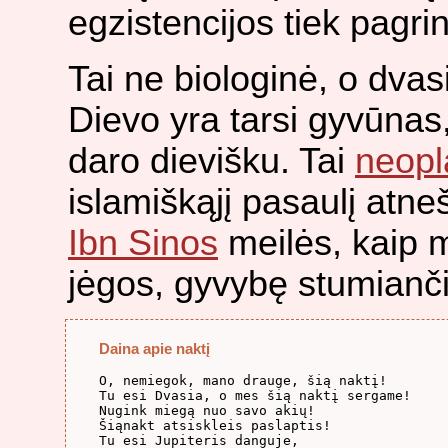
egzistencijos tiek pagri
Tai ne biologinė, o dva
Dievo yra tarsi gyvūnas,
daro dievišku. Tai
neopl
islamiškąjį pasaulį atneš
Ibn Sinos
meilės, kaip m
jėgos, gyvybę stumianči
Daina apie naktį
O, nemiegok, mano drauge, šią naktį!

Tu esi Dvasia, o mes šią naktį sergame!

Nugink miegą nuo savo akių!

Šiąnakt atsiskleis paslaptis!

Tu esi Jupiteris danguje,
