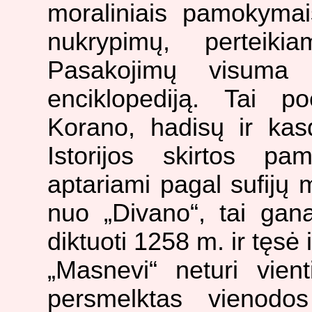
moraliniais pamokymai
nukrypimų, perteiki
Pasakojimų visuma
enciklopediją. Tai poe
Korano, hadisų ir kasd
Istorijos skirtos pa
aptariami pagal sufijų 
nuo „Divano“, tai gana
diktuoti 1258 m. ir tęsė 
„Masnevi“ neturi vient
persmelktas vienodo