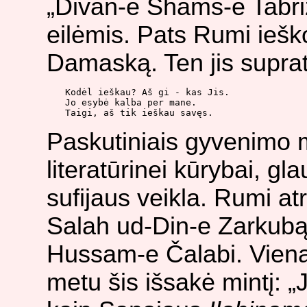
„Divan-e Shams-e Tabri
eilėmis. Pats Rumi iešk
Damaską. Ten jis suprat
Kodėl ieškau? Aš gi - kas Jis.

Jo esybė kalba per mane.

Taigi, aš tik ieškau savęs.
Paskutiniais gyvenimo me
literatūrinei kūrybai, gla
sufijaus veikla. Rumi a
Salah ud-Din-e Zarkubą
Hussam-e Čalabi. Vieną
metu šis išsakė mintį: 