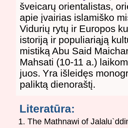
šveicarų orientalistas, or
apie įvairias islamiško mi
Vidurių rytų ir Europos ku
istoriją ir populiariąją ku
mistiką Abu Said Maichan
Mahsati (10-11 a.) laikom
juos. Yra išleidęs monogr
paliktą dienoraštį.
Literatūra:
The Mathnawi of Jalalu`ddin