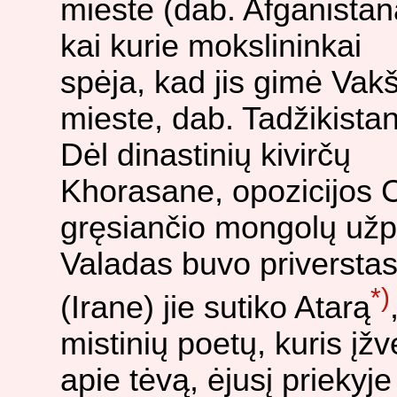
mieste (dab. Afganistan
kai kurie mokslininkai
spėja, kad jis gimė Vak
mieste, dab. Tadžikistan
Dėl dinastinių kivirčų
Khorasane, opozicijos
gręsiančio mongolų užpu
Valadas buvo priverstas
*)
(Irane) jie sutiko Atarą
mistinių poetų, kuris įž
apie tėvą, ėjusį priekyj