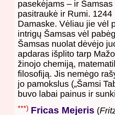
pasekėjams – ir Šamsas t
pasitraukė ir Rumi. 1244 
Damaske. Vėliau jie vėl pe
intrigų Šamsas vėl pabė
Šamsas nuolat dėvėjo juo
apdaras išplito tarp Mažos
žinojo chemiją, matematik
filosofiją. Jis nemėgo raš
jo pamokslus („Šamsi Tab
buvo labai painus ir sun
***)
Fricas Mejeris
(
Frit