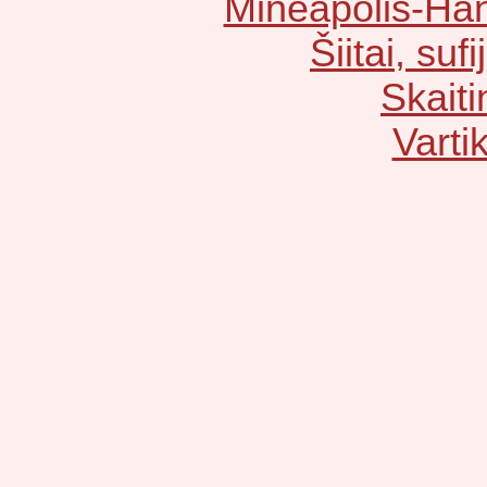
Mineapolis-Han
Šiitai, sufij
Skaiti
Vartik