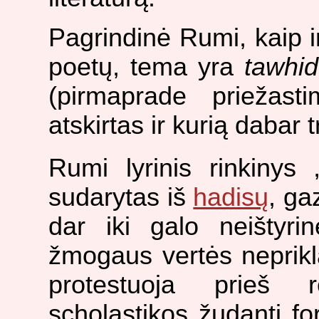
Pagrindinė Rumi, kaip i
poetų, tema yra
tawhid
(pirmaprade priežast
atskirtas ir kurią dabar t
Rumi lyrinis rinkinys 
sudarytas iš
hadisų
, ga
dar iki galo neištyri
žmogaus vertės neprikl
protestuoja prieš r
scholastikos žudantį fo