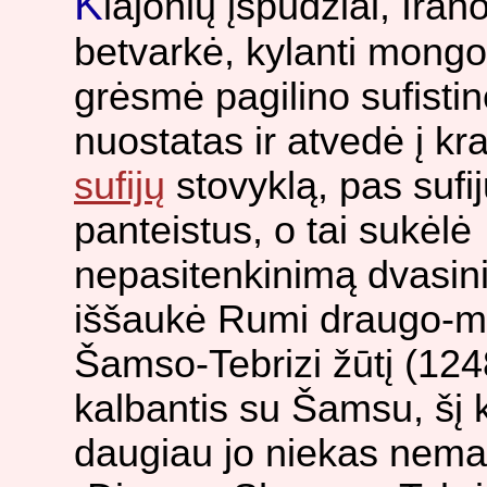
K
lajonių įspūdžiai, Iran
betvarkė, kylanti mong
grėsmė pagilino sufisti
nuostatas ir atvedė į kra
sufijų
stovyklą, pas sufij
panteistus, o tai sukėlė
nepasitenkinimą dvasini
iššaukė Rumi draugo-m
Šamso-Tebrizi žūtį (12
kalbantis su Šamsu, šį k
daugiau jo niekas nemat