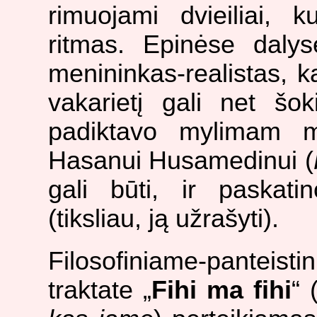
rimuojami dvieiliai, k
ritmas. Epinėse dalys
menininkas-realistas, ka
vakarietį gali net šok
padiktavo mylimam mo
Hasanui Husamedinui (
gali būti, ir paskat
(tiksliau, ją užrašyti).
Filosofiniame-panteisti
traktate „
Fihi ma fihi
“ 