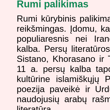
Rumi palikimas
Rumi kūrybinis palikim
reikšmingas. Įdomu, kad
populiaresnis nei Ira
kalba. Persų literatūro
Sistano, Khorasano ir T
11 a. persų kalba tapo
kultūrine islamiškųjų 
poezija paveikė ir Urd
naudojusių arabų rašme
literatūrą.