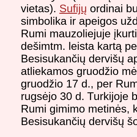
vietas).
Sufijų
ordinai bu
simbolika ir apeigos už
Rumi mauzoliejuje įkurt
dešimtm. leista kartą per
Besisukančių dervišų ap
atliekamos gruodžio mėn.
gruodžio 17 d., per Rum
rugsėjo 30 d. Turkijoje
Rumi gimimo metinės, k
Besisukančių dervišų šo