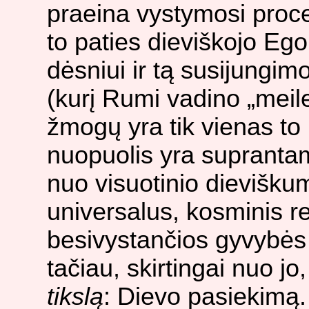
praeina vystymosi proce
to paties dieviškojo Ego
dėsniui ir tą susijungimo
(kurį Rumi vadino „meile
žmogų yra tik vienas t
nuopuolis yra supranta
nuo visuotinio dievišku
universalus, kosminis re
besivystančios gyvybės
tačiau, skirtingai nuo j
tikslą
: Dievo pasiekimą