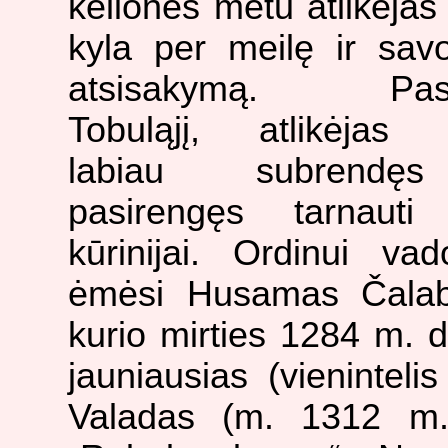
kelionės metu atlikėjas 
kyla
per meilę ir sav
atsisakymą. Pasi
Tobuląjį, atlikėjas g
labiau subrendę
pasirengęs tarnauti 
kūrinijai. Ordinui vad
ėmėsi Husamas Čalab
kurio mirties 1284 m. 
jauniausias (vienintel
Valadas (m. 1312 m.)