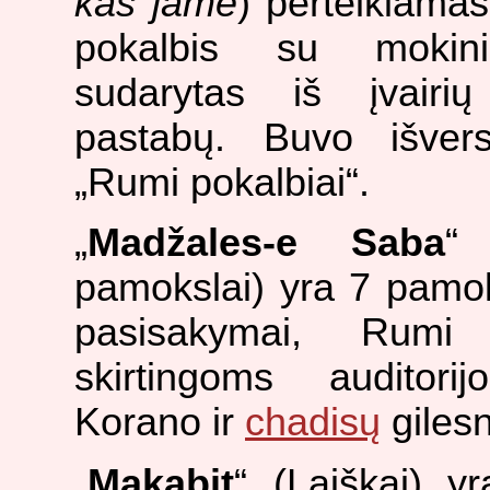
kas jame
) perteikiama
pokalbis su mokini
sudarytas iš įvairių
pastabų. Buvo išvers
„Rumi pokalbiai“.
„
Madžales-e Saba
“ 
pamokslai) yra 7 pamok
pasisakymai, Rumi 
skirtingoms auditori
Korano ir
chadisų
giles
„
Makabit
“ (Laiškai) y