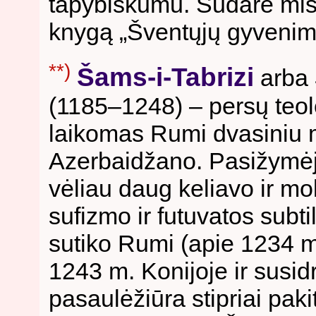
tapybiškumu. Sudarė mist
knygą „Šventųjų gyvenim
**)
Šams-i-Tabrizi
arba
(1185–1248) – persų teol
laikomas Rumi dvasiniu m
Azerbaidžano. Pasižymėj
vėliau daug keliavo ir m
sufizmo ir futuvatos subt
sutiko Rumi (apie 1234 m.
1243 m. Konijoje ir susi
pasaulėžiūra stipriai paki