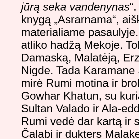
jūrą seka vandenynas
“
knygą „Asrarnama“, aišk
materialiame pasaulyje.
atliko hadžą Mekoje. To
Damaską, Malatėją, Erzi
Nigde. Tada Karamane a
mirė Rumi motina ir bro
Gowhar Khatun, su kuri
Sultan Valado ir Ala-ed
Rumi vedė dar kartą ir 
Čalabi ir dukters Malak