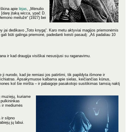
iškina apie
lėjas
, „Mėnulio
s [darę įtaką wicca, ypač D.
„Demono meilužė“ (1927) bei
wley jai dedikavo „Toto knygą“. Karo metu aktyviai magijos priemonėmis
o gali būti galinga priemonė, padedanti keisti pasaulį: „Aš padaliau 10
gana ir kad draugija visiškai nesusijusi su raganavimu.
 nurodo, kad jie remiasi jos patirtimi, tik papildyta išmone ir
psichiatras. Apsakymuose kalbama apie sielas, keičiančias kūnus,
ones kol šie miršta – ir pabaigoje pasakotojo susitikimas tamsią naktį
ų muziejų, kuriame
 pulkininkas
os ir mediumės
ir silpno
biejų jų labui.