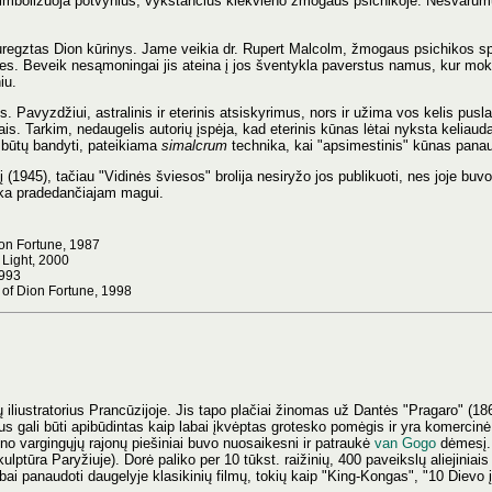
e simbolizuoja potvynius, vykstančius kiekvieno žmogaus psichikoje. Nešvarumų
 suregztas Dion kūrinys. Jame veikia dr. Rupert Malcolm, žmogaus psichikos spec
ies. Beveik nesąmoningai jis ateina į jos šventykla paverstus namus, kur moko
iu.
 Pavyzdžiui, astralinis ir eterinis atsiskyrimus, nors ir užima vos kelis pusla
kais. Tarkim, nedaugelis autorių įspėja, kad eterinis kūnas lėtai nyksta keliau
 būtų bandyti, pateikiama
simalcrum
technika, kai "apsimestinis" kūnas pana
 (1945), tačiau "Vidinės šviesos" brolija nesiryžo jos publikuoti, nes joje bu
inka pradedančiajam magui.
ion Fortune, 1987
 Light, 2000
1993
y of Dion Fortune, 1998
ų iliustratorius Prancūzijoje. Jis tapo plačiai žinomas už Dantės "Pragaro" (1
tilius gali būti apibūdintas kaip labai įkvėptas grotesko pomėgis ir yra komercinė
o vargingųjų rajonų piešiniai buvo nuosaikesni ir patraukė
van Gogo
dėmesį.
lptūra Paryžiuje). Dorė paliko per 10 tūkst. raižinių, 400 paveikslų aliejiniais
rbai panaudoti daugelyje klasikinių filmų, tokių kaip "King-Kongas", "10 Dievo