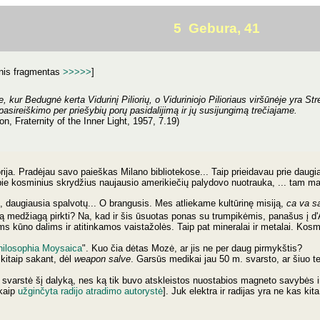
5 Gebura, 41
nis fragmentas
>>>>>
]
e, kur Bedugnė kerta Vidurinį Piliorių, o Viduriniojo Pilioriaus viršūnėje yra S
pasireiškimo per priešybių porų pasidalijimą ir jų susijungimą trečiajame.
, Fraternity of the Inner Light, 1957, 7.19)
torija. Pradėjau savo paieškas Milano bibliotekose... Taip prieidavau prie daugia
ų apie kosminius skrydžius naujausio amerikiečių palydovo nuotrauka, ... tam 
, daugiausia spalvotų... O brangusis. Mes atliekame kultūrinę misiją,
ca va s
šią medžiagą pirkti? Na, kad ir šis ūsuotas ponas su trumpikėmis, panašus į d'
oms kūno dalims ir atitinkamos vaistažolės. Taip pat mineralai ir metalai. Kosm
hilosophia Moysaica
". Kuo čia dėtas Mozė, ar jis ne per daug pirmykštis?
kitaip sakant, dėl
weapon salve
. Garsūs medikai jau 50 m. svarsto, ar šiuo t
svarstė šį dalyką, nes ką tik buvo atskleistos nuostabios magneto savybės ir į
 kaip
užginčyta radijo atradimo autorystė
]. Juk elektra ir radijas yra ne kas ki