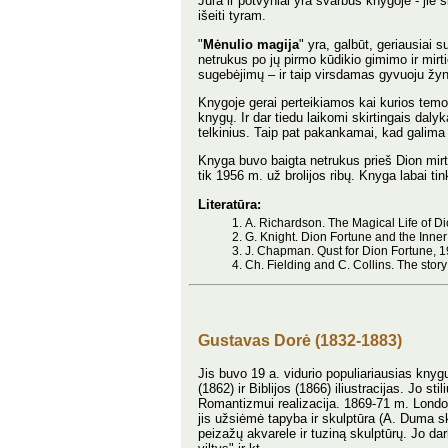
Jūra ir potvyniai yra svarbūs knygoje - ji
išeiti tyram.
"
Mėnulio magija
" yra, galbūt, geriausiai
netrukus po jų pirmo kūdikio gimimo ir mirt
sugebėjimų – ir taip virsdamas gyvuoju žyn
Knygoje gerai perteikiamos kai kurios temos.
knygų. Ir dar tiedu laikomi skirtingais daly
telkinius. Taip pat pakankamai, kad galima
Knyga buvo baigta netrukus prieš Dion mirtį
tik 1956 m. už brolijos ribų. Knyga labai t
Literatūra:
A. Richardson. The Magical Life of D
G. Knight. Dion Fortune and the Inner
J. Chapman. Qust for Dion Fortune, 
Ch. Fielding and C. Collins. The stor
Gustavas Dorė (1832-1883)
Jis buvo 19 a. vidurio populiariausias knyg
(1862) ir Biblijos (1866) iliustracijas. Jo s
Romantizmui realizacija. 1869-71 m. London
jis užsiėmė tapyba ir skulptūra (A. Duma sku
peizažų akvarele ir tuziną skulptūrų. Jo da