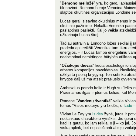
"
Demono meilužė
" yra, ko gero, labiaus
tik savimi. Romano herojė Veronica Mainwar
slaptos okultinės organizacijos Londone se
Lucas gerai įsisavino okultinius menus ir t
okultinio pažinimo. Nekalta Veronika pasir
paslaptims pasiekti. Kai jo veikla atskleidž
užkariauja Lucas širdį.
Tačiau astraliniai Londono ložės sekliai jį 
pradeda apsireikšti Veronikai tam tikru eter
energijos, - ir Lucas tampa energetiniu va
neabejotinai nemirtingos būtybės atliktas a
"
Ožiakojis dievas
" liečia psichologinio s
arbatos kompanijos paveldėtojas. Nusileidęs
užklysta į seną knygyną. Ten sutinka atsisk
knygos dalį užima atseit praėjusio gyvenimo
Ambrozijus parodo kelią ir Hugh su Jelks nu
Praeinamas ilgas ir įdomus kelias, kol Mona
Romane "
Vandenų šventikė
" veikia Vivia
temos "Visos moterys yra Izidės, o
Izidė
– 
Vivian Le Fay yra
Izidės
žynė, jūros ir pot
nuolankaus charakterio vyriškis. Jis gerai s
kad jis gautų, ko jam reikia, o ji – ko jai.
viską aplink, bet nepaliečianti abiejų veikėj