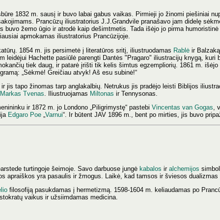
re 1832 m. sausį ir buvo labai gabus vaikas. Pirmieji jo žinomi piešiniai nup
pasakojimams. Prancūzų iliustratorius J.J.Grandvile pranašavo jam didelę sėkmę
buvo žemo ūgio ir atrodė kaip dešimtmetis. Tada išėjo jo pirma humoristinė
iausiai apmokamas iliustratorius Prancūzijoje.
tūrų. 1854 m. jis persimetė į literatūros sritį, iliustruodamas
Rablė
ir Balzaką
 leidėjui Hachette pasiūlė parengti Dantės "Pragaro" iliustracijų knygą, kuri
ančių tiek daug, ir patarė įrišti tik kelis šimtus egzempliorių. 1861 m. išėjo 
egramą: „Sėkmė! Greičiau atvyk! Aš esu subinė!“
 ir jis tapo žinomas tarp anglakalbių. Netrukus jis pradėjo leisti Biblijos iliustra
Markas Tvenas
. Iliustruojamas
Miltonas
ir Tennysonas.
enininku ir 1872 m. jo Londono „Piligrimystę“ pastebi
Vincentas van Gogas
, 
cija
Edgaro Poe
„
Varnui
“. Ir būtent JAV 1896 m., bent po mirties, jis buvo prip
earstede turtingoje šeimoje. Savo darbuose jungė
kabalos
ir
alchemijos
simbol
ios apraiškos yra pasaulis ir žmogus. Laikė, kad tamsos ir šviesos dualizmas p
lio
filosofiją pasukdamas į hermetizmą. 1598-1604 m. keliaudamas po Prancūziją,
stokratų vaikus ir užsiimdamas medicina.