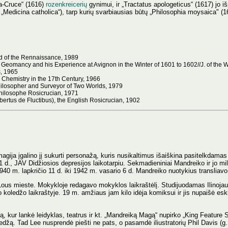
ea-Cruce“ (1616)
rozenkreicerių
gynimui, ir „Tractatus apologeticus“ (1617) jo išp
r „Medicina catholica“), tarp kurių svarbiausias būtų „Philosophia moysaica" (
d of the Rennaissance, 1989
 Geomancy and his Experience at Avignon in the Winter of 1601 to 1602//J. of the W
s, 1965
Chemistry in the 17th Century, 1966
hilosopher and Surveyor of Two Worlds, 1979
 philosophe Rosicrucian, 1971
bertus de Fluctibus), the English Rosicrucian, 1902
ija įgalino jį sukurti personažą, kuris nusikaltimus išaiškina pasitelkdama
d., JAV Didžiosios depresijos laikotarpiu. Sekmadieniniai Mandreiko ir jo mil
40 m. lapkričio 11 d. iki 1942 m. vasario 6 d. Mandreiko nuotykius transliavo
Lous mieste. Mokykloje redagavo mokyklos laikraštėlį. Studijuodamas Ilinoja
o koledžo laikraštyje. 19 m. amžiaus jam kilo idėja komiksui ir jis nupaišė eski
, kur lankė leidyklas, teatrus ir kt. „Mandreiką Magą“ nupirko „King Feature S
ledžą. Tad Lee nusprendė piešti ne pats, o pasamdė iliustratorių Phil Davis (g