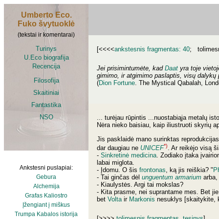
Umberto Eco.
Fuko švytuoklė
(tekstai ir komentarai)
Turinys
[<<<<
ankstesnis fragmentas: 40
; tolimes
U.Eco biografija
Recencija
Jei prisimintumėte, kad
Daat
yra toje vietoj
gimimo, ir atgimimo paslaptis, visų dalykų 
Filosofija
(
Dion Fortune
. The Mystical Qabalah, London
Skaitiniai
Fantastika
NSO
... turėjau rūpintis ...nuostabiąja metalų is
Nėra nieko baisiau, kaip iliustruoti skyri
Jis pasklaidė mano surinktas reprodukcijas
*)
dar daugiau ne
UNICEF
. Ar reikėjo visą 
-
Sinkretinė medicina
. Zodiako įtaka įvairi
labai miglota.
Ankstesni puslapiai:
- Įdomu. O šis
frontonas
, ką jis reiškia? "
P
- Tai ginčas dėl
unguentum armarium
arba, 
Gebura
- Kiaulystės. Argi tai mokslas?
Alchemija
- Kita prasme, nei suprantame mes. Bet jie 
Grafas Kaliostro
bet
Volta
ir
Markonis
nesuklys [skaitykite,
Įžengiant į miškus
Trumpa Kabalos istorija
[>>>>
tolimesnis fragmentas, tesinys
]