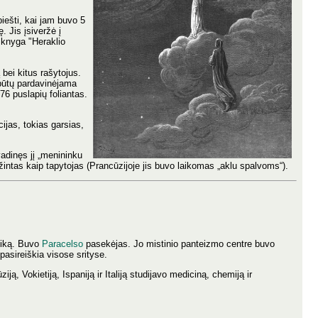
iešti, kai jam buvo 5
. Jis įsiveržė į
 knyga "Heraklio
 bei kitus rašytojus.
 būtų pardavinėjama
76 puslapių foliantas.
cijas, tokias garsias,
vadinęs jį „menininku
ažintas kaip tapytojas (Prancūzijoje jis buvo laikomas „aklu spalvoms“).
iką. Buvo
Paracelso
pasekėjas. Jo mistinio panteizmo centre buvo
asireiškia visose srityse.
 Vokietiją, Ispaniją ir Italiją studijavo mediciną, chemiją ir