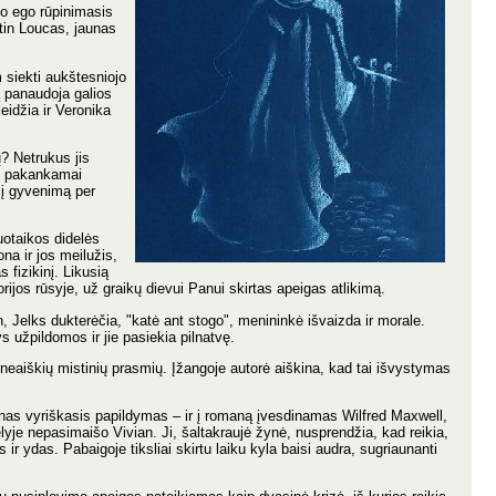
jo ego rūpinimasis
tin Loucas, jaunas
 siekti aukštesniojo
ą panaudoja galios
eidžia ir Veronika
ų? Netrukus jis
oti pakankamai
 į gyvenimą per
uotaikos didelės
na ir jos meilužis,
 fizikinį. Likusią
ijos rūsyje, už graikų dievui Panui skirtas apeigas atlikimą.
n, Jelks dukterėčia, "katė ant stogo", menininkė išvaizda ir morale.
 užpildomos ir jie pasiekia pilnatvę.
eaiškių mistinių prasmių. Įžangoje autorė aiškina, kad tai išvystymas
tinas vyriškasis papildymas – ir į romaną įvesdinamas Wilfred Maxwell,
kelyje nepasimaišo Vivian. Ji, šaltakraujė žynė, nusprendžia, kad reikia,
ir ydas. Pabaigoje tiksliai skirtu laiku kyla baisi audra, sugriaunanti