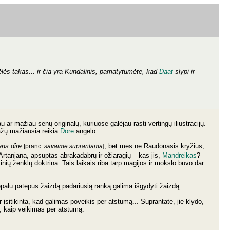
trėlės takas... ir čia yra Kundalinis, pamatytumėte, kad
Daat
slypi ir
u ar mažiau senų originalų, kuriuose galėjau rasti vertingų iliustracijų.
mažų mažiausia reikia
Dorė
angelo...
ans dire
, bet mes ne Raudonasis kryžius,
[pranc.
savaime suprantama
]
Artanjaną, apsuptas abrakadabrų ir ožiaragių – kas jis,
Mandreikas
?
inių ženklų doktrina. Tais laikais riba tarp magijos ir mokslo buvo dar
epalu patepus žaizdą padariusią ranką galima išgydyti žaizdą.
sitikinta, kad galimas poveikis per atstumą... Suprantate, jie klydo,
ta, kaip veikimas per atstumą.