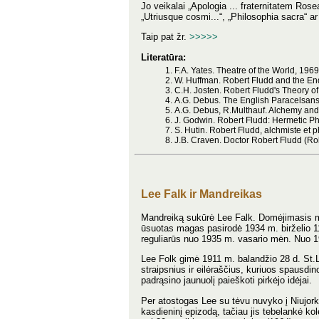
Jo veikalai „Apologia ... fraternitatem Ros
„Utriusque cosmi...“, „Philosophia sacra“ a
Taip pat žr.
>>>>>
Literatūra:
F.A. Yates. Theatre of the World, 1969
W. Huffman. Robert Fludd and the En
C.H. Josten. Robert Fludd's Theory of
A.G. Debus. The English Paracelsan
A.G. Debus, R.Multhauf. Alchemy and 
J. Godwin. Robert Fludd: Hermetic P
S. Hutin. Robert Fludd, alchmiste et
J.B. Craven. Doctor Robert Fludd (Ro
Lee Falk ir Mandreikas
Mandreiką sukūrė Lee Falk. Domėjimasis mag
ūsuotas magas pasirodė 1934 m. birželio 11 
reguliarūs nuo 1935 m. vasario mėn. Nuo 19
Lee Folk gimė 1911 m. balandžio 28 d. St.
straipsnius ir eilėraščius, kuriuos spausdin
padrąsino jaunuolį paieškoti pirkėjo idėjai.
Per atostogas Lee su tėvu nuvyko į Niujorką
kasdieninį epizodą, tačiau jis tebelankė ko