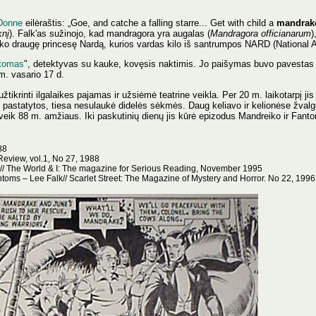
Donne
eilėraštis: „Goe, and catche a falling starre... Get with child a
mandrak
knį
). Falk'as sužinojo, kad mandragora yra augalas (
Mandragora officianarum
)
ko draugę princesę Nardą, kurios vardas kilo iš santrumpos NARD (National As
tomas
", detektyvas su kauke, kovęsis naktimis. Jo paišymas buvo pavestas R
m. vasario 17 d.
tikrinti ilgalaikes pajamas ir užsiėmė teatrine veikla. Per 20 m. laikotarpį jis
o pastatytos, tiesa nesulaukė didelės sėkmės. Daug keliavo ir kelionėse žval
veik 88 m. amžiaus. Iki paskutinių dienų jis kūrė epizodus Mandreiko ir Fa
88
c Review, vol.1, No 27, 1988
m// The World & I: The magazine for Serious Reading, November 1995
oms – Lee Falk// Scarlet Street: The Magazine of Mystery and Horror. No 22, 1996