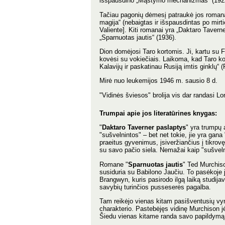
išspausdino „Mąstymo mechanizmas“ (192
Tačiau pagonių dėmesį patraukė jos romanai
magija“ (nebaigtas ir išspausdintas po mirt
Valiente]. Kiti romanai yra „Daktaro Taver
„Sparnuotas jautis“ (1936).
Dion domėjosi Taro kortomis. Ji, kartu su F
kovėsi su vokiečiais. Laikoma, kad Taro kort
Kalavijų ir paskatinau Rusiją imtis ginklų“ 
Mirė nuo leukemijos 1946 m. sausio 8 d.
"Vidinės šviesos" brolija vis dar randasi L
Trumpai apie jos literatūrines knygas:
"
Daktaro Taverner paslaptys
" yra trumpų 
"sušvelnintos" – bet net tokie, jie yra ga
praeitus gyvenimus, įsiveržiančius į tikro
su savo pačio siela. Nemažai kaip "sušveln
Romane "
Sparnuotas jautis
" Ted Murchiso
susiduria su Babilono Jaučiu. To pasėkoje j
Brangwyn, kuris pasirodo ilgą laiką studij
savybių turinčios pusseserės pagalba.
Tam reikėjo vienas kitam pasišventusių vyro
charakterio. Pastebėjęs vidinę Murchison jė
Šiedu vienas kitame randa savo papildymą 