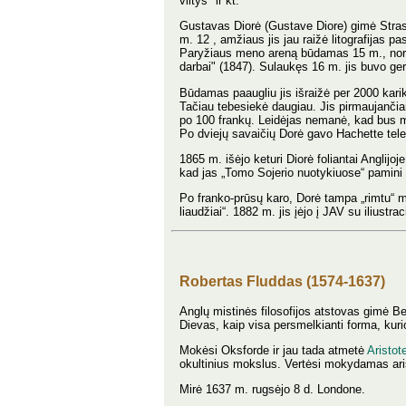
viltys" ir kt.
Gustavas Diorė (Gustave Diore) gimė Strasbū
m. 12 , amžiaus jis jau raižė litografijas 
Paryžiaus meno areną būdamas 15 m., nors 
darbai" (1847). Sulaukęs 16 m. jis buvo ger
Būdamas paaugliu jis išraižė per 2000 karika
Tačiau tebesiekė daugiau. Jis pirmaujančiam
po 100 frankų. Leidėjas nemanė, kad bus mok
Po dviejų savaičių Dorė gavo Hachette tel
1865 m. išėjo keturi Diorė foliantai Anglijoje
kad jas „Tomo Sojerio nuotykiuose“ pamini
Po franko-prūsų karo, Dorė tampa „rimtu“ m
liaudžiai“. 1882 m. jis įėjo į JAV su iliustra
Robertas Fluddas (1574-1637)
Anglų mistinės filosofijos atstovas gimė B
Dievas, kaip visa persmelkianti forma, kur
Mokėsi Oksforde ir jau tada atmetė
Aristote
okultinius mokslus. Vertėsi mokydamas ari
Mirė 1637 m. rugsėjo 8 d. Londone.