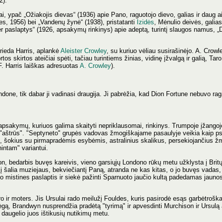
2).
, ypač „Ožiakojis dievas“ (1936) apie Pano, raguotojo dievo, galias ir daug a
ies, 1956) bei „Vandenų žynė“ (1938), pristatanti
Izidės
, Mėnulio deivės, galia
ner paslaptys“ (1926, apsakymų rinkinys) apie adeptą, turintį slaugos namus, 
rieda Harris, aplankė
Aleister Crowley
, su kuriuo vėliau susirašinėjo. A. Cro
os skirtos ateičiai spėti, tačiau turintiems žinias, vidinę įžvalgą ir galią, Tar
(F. Harris laiškas adresuotas
A. Crowley
).
ondone, tik dabar ji vadinasi draugija. Ji pabrėžia, kad Dion Fortune nebuvo ra
apsakymų, kuriuos galima skaityti nepriklausomai, rinkinys. Trumpoje įžangoje ji
na "aštrūs". "Septyneto" grupės vadovas žmogiškajame pasaulyje veikia kaip 
vę, šokius su pirmapradėmis esybėmis, astralinius skalikus, persekiojančius žm
intam" variantui.
n, bedarbis buvęs kareivis, vieno garsiųjų Londono rūkų metu užklysta į Brit
į šalia muziejaus, bekviečiantį Paną, atranda ne kas kitas, o jo buvęs vadas,
avo mistines paslaptis ir siekė pažinti Sparnuoto jaučio kultą padedamas jaun
 ir moters. Jis Ursulai rado meilužį Fouldes, kuris pasirodė esąs garbėtroška 
gą, Brandwyn nusprendžia pradėtą "tyrimą" ir apvesdinti Murchison ir Ursulą a
daugelio juos ištikusių nutikimų metu.