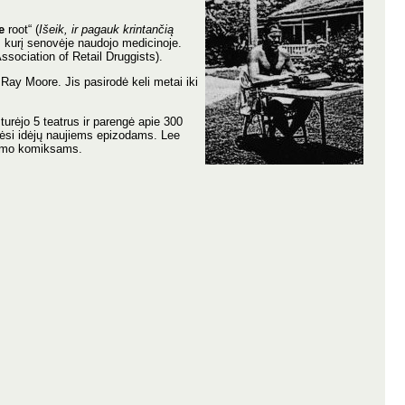
e
root“ (
Išeik, ir pagauk krintančią
, kurį senovėje naudojo medicinoje.
sociation of Retail Druggists).
ay Moore. Jis pasirodė keli metai iki
 turėjo 5 teatrus ir parengė apie 300
gėsi idėjų naujiems epizodams. Lee
ntomo komiksams.