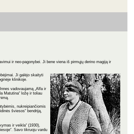
navimui ir neo-pagonybei. Ji bene viena iš pirmųjų derino magiją ir
jimai. Ji galėjo skaityti
ginėje klinikoje.
-Innes vadovaujamą „Alfa ir
Matutina“ ložę ir toliau
nimą.
ūtybėmis, nukreipiančiomis
idinės šviesos“ bendriją,
kymas ir veikla“ (1930),
esoje“. Savo tikruoju vardu