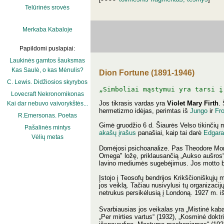
Telūrinės srovės
Merkaba Kabaloje
Papildomi puslapiai:
Laukinės gamtos šauksmas
Kas Saulė, o kas Mėnulis?
Dion Fortune (1891-1946)
C. Lewis. Didžiosios skyrybos
„Simboliai mąstymui yra tarsi į
Lovecraft Nekronomikonas
Jos tikrasis vardas yra
Violet Mary Firth
.
Kai dar nebuvo vaivorykštės...
hermetizmo idėjas, perimtas iš
Jungo
ir
Fro
R.Emersonas. Poetas
Gimė gruodžio 6 d. Šiaurės Velso tikinčių 
Pašalinės mintys
akašų įrašus
panašiai, kaip tai darė
Edgar
Vėlių metas
Domėjosi psichoanalize. Pas Theodore Mor
Omega" ložę, priklausančią „Aukso aušros“ 
lavino mediumės sugebėjimus. Jos motto bu
Įstojo į Teosofų bendrijos Krikščioniškųjų m
jos veiklą. Tačiau nusivylusi tų organizacij
netrukus persikėlusią į Londoną. 1927 m. 
Svarbiausias jos veikalas yra „Mistinė kabal
„Per mirties vartus“ (1932), „Kosminė doktri