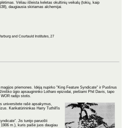
lėtimas. Vėliau išleista keletas okultinių veikalų (tokių, kaip
1638), daugiausia skiriamas alchemijai.
arburg and Courtauld Institutes, 27
s magijos priemones. Idėją nupirko "King Feature Syndicate" ir Puošnus
žiniško ūgio apsaugininko Lotharo epizodai, piešiami Phil Davis, tapo
 WOR radijo stotis.
us universitete rašė apsakymus,
zus. Karikatūrininkas Harry Tuthill'is
yndicate“. Jis turėjo paruošti
. 1906 m.), kuris paišė juos daugiau