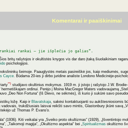
Komentarai ir paaiškinimai
rankiai rankai – jie išplečia jo galias“.
 Šios britų rašytojos ir okultistės knygos vis dar daro įtaką šiuolaikiniam raga
ido
psichologijos.
mokslininkų šeimoje. Paauglystės metais pasireiškė jos, kaip mediumės, sugebė
as Cayce
. Būdama 20-ies ji dirbo juridine analiste Londono Medicinėje-psicholo
**)
iarty
studijavo okultinius mokymus. 1919 m. ji įstojo į rašytojo J.W. Brodie
hermetiškajam ordinui. Perėjo į Moina MacGregor Maters vadovaujamą „Stella 
vo „Deo Non Fortuna“ (Iš Dievo, ne sėkmės), iš kurio ji sukūrė savo pseudo
istikų ložę. Kaip ir
Blavatskaja
, sakėsi kontaktuojanti su aukštesniosiomis b
ų vadovais, trukdžiusiais laisvai reikšti savo mintis, Glastonbury įkūrė savą „V
ištekėjo už Thomas P. Evans'o.
a“ (1936). Kiti veikalai yra „Sveiko proto okultizmas“ (1929), „Įšventintojo mo
na“, „Taikomoji magija“, „Okultizmo aspektai“ bei „
Spiritualizmas
okultizmo švi