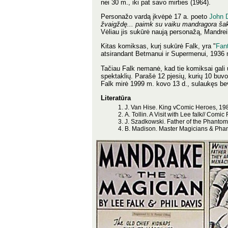
nei 30 m., iki pat savo mirties (1964).
Personažo vardą įkvėpė 17 a. poeto
John 
žvaigždę... paimk su vaiku mandragora ša
Vėliau jis sukūrė naują personažą, Mandrei
Kitas komiksas, kurį sukūrė Falk, yra "
Fan
atsirandant Betmanui ir Supermenui, 1936 
Tačiau Falk nemanė, kad tie komiksai gali už
spektaklių. Parašė 12 pjesių, kurių 10 buv
Falk mirė 1999 m. kovo 13 d., sulaukęs be
Literatūra
J. Van Hise. King vComic Heroes, 19
A. Tollin. A Visit with Lee falk// Comi
J. Szadkowski. Father of the Phanto
B. Madison. Master Magicians & Phant