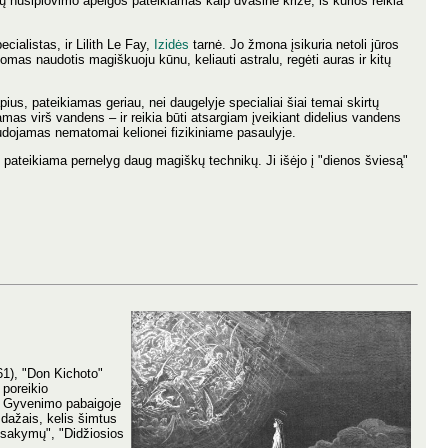
 nusiplovimo apeigos pateikiamas kaip dvasinė krizė, iš kurios reikia
ialistas, ir Lilith Le Fay,
Izidės
tarnė. Jo žmona įsikuria netoli jūros
mas naudotis magiškuoju kūnu, keliauti astralu, regėti auras ir kitų
pius, pateikiamas geriau, nei daugelyje specialiai šiai temai skirtų
damas virš vandens – ir reikia būti atsargiam įveikiant didelius vandens
udojamas nematomai kelionei fizikiniame pasaulyje.
vo pateikiama pernelyg daug magiškų technikų. Ji išėjo į "dienos šviesą"
861), "Don Kichoto"
 poreikio
 Gyvenimo pabaigoje
 dažais, kelis šimtus
 įsakymų", "Didžiosios