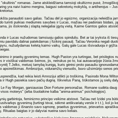
iai "okultinis" romanas. Jame atskleidžiama tamsioji okultizmo pusė, žmogiško
ing yra naivi kaimo mergina, baigusi sekretorių mokyklą, o antiherojus – Jus
kretorius.
rokšta panaudoti savo galias. Tačiau dėl jo egoizmo, organizacija neleidžia jam
odo turinti puikias mediumės savybes ir Lucas, mažiau nei padoriais būdais, j
iama, jis išskrenda į slaptą nelegaliai įgytą vietą. Kaime Gamtos galios atsiskl
randa ir Lucas nužudomas tamsiuoju galios spinduliu. Bet ar tai įvyksta iš ties
iniu pavidalu dalinai patekdamas į fizikinį pasaulį. Tačiau Veronika negali du
mpyru, nužudydamas keletą kaimo vaikų. Galų gale Lucas išsivaduoja ir grįžta
peigas.
lopinimo ir praeitų gyvenimų temas. Hugh Paston yra turtingas, bet prislėgtos n
 ir visiškai valdomas šeimos, jis, netrukus po to, kai autoavarijoje žūsta žmo
yrėlį T.Jelks, metusį tarnybą kunigą, kuris gėrėsi proto pasauliu ignoruodamas
 apsireiškimas. Ambrozijus, viduramžių vienuolis, buvo užsimūrijo senos prior
sprendžia, kad reikia leisti Amrozijui atlikti jo troškimą. Pasirodo Mona Wilto
 ir Hugh pasiekia savo pačių dugną. Iškvietus Paną, trūkstamos jų sielų dalys
n Le Fay Morgan, garsiausias Dion Fortune personažas. Romane sudėta daug n
visos moterys" (arba šiuolaikine kalba "anima-animus" psichologijos).
vynių garbintoja, feminizmo principo veikime atstovė. Tačiau net Izidei yra bū
usitvarkęs gyvenimą (turtingi tėvai, sėkmė antikvariatų versle ir t.t.), kol jo 
 Jos valdomas ji išnarsto savo sąmonę, praeitus gyvenimus, prievartos apraiškas 
ų. Ritualas baigtas ir jo dalyviai nueina savo keliais.