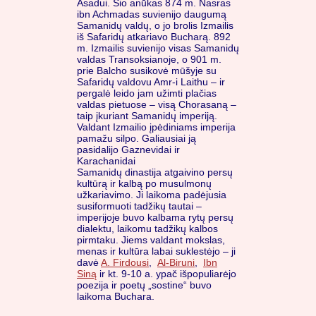
Asadui. Šio anūkas 874 m. Nasras
ibn Achmadas suvienijo daugumą
Samanidų valdų, o jo brolis Izmailis
iš Safaridų atkariavo Bucharą. 892
m. Izmailis suvienijo visas Samanidų
valdas Transoksianoje, o 901 m.
prie Balcho susikovė mūšyje su
Safaridų valdovu Amr-i Laithu – ir
pergalė leido jam užimti plačias
valdas pietuose – visą Chorasaną –
taip įkuriant Samanidų imperiją.
Valdant Izmailio įpėdiniams imperija
pamažu silpo. Galiausiai ją
pasidalijo Gaznevidai ir
Karachanidai
Samanidų dinastija atgaivino persų
kultūrą ir kalbą po musulmonų
užkariavimo. Ji laikoma padėjusia
susiformuoti tadžikų tautai –
imperijoje buvo kalbama rytų persų
dialektu, laikomu tadžikų kalbos
pirmtaku. Jiems valdant mokslas,
menas ir kultūra labai suklestėjo – ji
davė
A. Firdousi
,
Al-Biruni
,
Ibn
Siną
ir kt. 9-10 a. ypač išpopuliarėjo
poezija ir poetų „sostine“ buvo
laikoma Buchara.