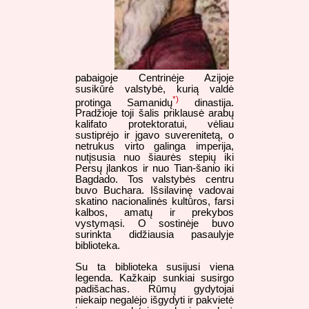
pabaigoje Centrinėje Azijoje
susikūrė valstybė, kurią valdė
*)
protinga Samanidų
dinastija.
Pradžioje toji šalis priklausė arabų
kalifato protektoratui, vėliau
sustiprėjo ir įgavo suverenitetą, o
netrukus virto galinga imperija,
nutįsusia nuo šiaurės stepių iki
Persų įlankos ir nuo Tian-šanio iki
Bagdado. Tos valstybės centru
buvo Buchara. Išsilavinę vadovai
skatino nacionalinės kultūros, farsi
kalbos, amatų ir prekybos
vystymąsi. O sostinėje buvo
surinkta didžiausia pasaulyje
biblioteka.
Su ta biblioteka susijusi viena
legenda. Kažkaip sunkiai susirgo
padišachas. Rūmų gydytojai
niekaip negalėjo išgydyti ir pakvietė