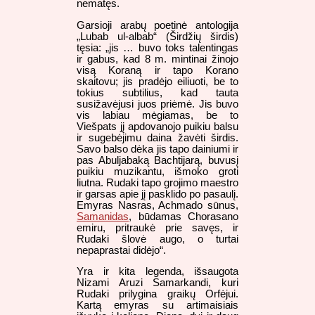
nematęs.
Garsioji arabų poetinė antologija
„Lubab ul-albab“ (Širdžių širdis)
tęsia: „jis … buvo toks talentingas
ir gabus, kad 8 m. mintinai žinojo
visą Koraną ir tapo Korano
skaitovu; jis pradėjo eiliuoti, be to
tokius subtilius, kad tauta
susižavėjusi juos priėmė. Jis buvo
vis labiau mėgiamas, be to
Viešpats jį apdovanojo puikiu balsu
ir sugebėjimu daina žavėti širdis.
Savo balso dėka jis tapo dainiumi ir
pas Abuljabaką Bachtijarą, buvusį
puikiu muzikantu, išmoko groti
liutna. Rudaki tapo grojimo maestro
ir garsas apie jį pasklido po pasaulį.
Emyras Nasras, Achmado sūnus,
Samanidas
, būdamas Chorasano
emiru, pritraukė prie savęs, ir
Rudaki šlovė augo, o turtai
nepaprastai didėjo“.
Yra ir kita legenda, išsaugota
Nizami Aruzi Samarkandi, kuri
Rudaki prilygina graikų Orfėjui.
Kartą emyras su artimaisiais