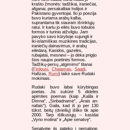
krašto žmonės: tadžikai, iraniečiai,
afganai, persakalbiai Indijos ir
Pakistano gyventojai. Iki jo poezija
buvo kuriama arabų kalba,
suprantama tik siauram išrinktųjų
ratui. Ir kartu jo eilės buvo tobulos
formos ir turinio atžvilgiu. Jam
pavyko savo kūryboje sujungti ir
iki-islamiškas muzikines tradicijas,
iraniečių dainavimus, ir arabų
eilėdarą. Kasidos, gazelės,
rubajatai, mesnevi – jo dėka prigijo
šios naujos poetinės formos.
Tadžikų-persų „atgimimo“ titanai
(
Firdousi
,
Chajamas
,
Saadi
,
Hafizas,
Rumi
) laikė save Rudaki
mokiniais.
Rudaki buvo labai kūrybingas
poetas. Jis sukūrė 5 didelės
apimties poemas (kaip „Kalila ir
Dimna“, „Sinbadnamė“, „Arais an-
nafais“). Gaila, kad iš jo per 130
tūkst. beitų (dvieilių) išliko tik apie
2000. Tarp išlikusiųjų – kasidai
„Vyno motina“ ir „Apie senatvę“.
Senatvėje jis pateko į nemalonę,