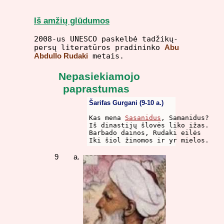
Iš amžių glūdumos
2008-us UNESCO paskelbė tadžikų-
persų literatūros pradininko
Abu
Abdullo Rudaki
metais.
Nepasiekiamojo
paprastumas
Šarifas Gurgani (9-10 a.)
Kas mena 
Sasanidus
, Samanidus?

Iš dinastijų šlovės liko ižas.

Barbado dainos, Rudaki eilės

9 a.