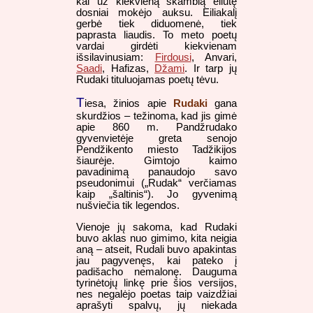
kai už kiekvieną skambią eilutę
dosniai mokėjo auksu. Eiliakalį
gerbė tiek diduomenė, tiek
paprasta liaudis. To meto poetų
vardai girdėti kiekvienam
išsilavinusiam:
Firdousi
, Anvari,
Saadi
, Hafizas,
Džami
. Ir tarp jų
Rudaki tituluojamas poetų tėvu.
T
Rudaki
iesa, žinios apie
gana
skurdžios – težinoma, kad jis gimė
apie 860 m. Pandžrudako
gyvenvietėje greta senojo
Pendžikento miesto Tadžikijos
šiaurėje. Gimtojo kaimo
pavadinimą panaudojo savo
pseudonimui („Rudak“ verčiamas
kaip „šaltinis“). Jo gyvenimą
nušviečia tik legendos.
Vienoje jų sakoma, kad Rudaki
buvo aklas nuo gimimo, kita neigia
aną – atseit, Rudali buvo apakintas
jau pagyvenęs, kai pateko į
padišacho nemalonę. Dauguma
tyrinėtojų linkę prie šios versijos,
nes negalėjo poetas taip vaizdžiai
aprašyti spalvų, jų niekada