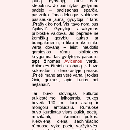
jauną gydytoją, kuris darė
stebuklus. Jo pasiūlytas gydymas
padėjo – padišachas sparčiai
pasveiko. Tada dėkingas valdovas
pasišaukė jaunąjį gydytoją ir tarė:
„Prašyk ko nori. Visi tavo norai bus
išpildyti“. Gydytojo atsakymas
pribloškė valdovą. Jis paprašė ne
žemiškų gėrybių, aukso ar
brangakmenių, o tikro mokslininko
vertą dovaną – leisti naudotis
garsiosios rūmų bibliotekos
knygomis. Tas gydytojas pasauliui
taps žinomas
Avicenos
vardu.
Aplankęs išminties lobyną jis buvo
sukrėstas ir dienoraštyje parašė:
„Prieš mane atsivėrė vartai į tokias
žinių gelmes, apie kurias net
neįtariau“.
Tai buvo šlovingas kultūros
suklestėjimo laikotarpis, trukęs
beveik 140 m., tarp arabų ir
mongolų antplūdžių. Rūmuose
buvo įkurdintas visas puikių poetų,
muzikantų ir išminčių pulkas.
Kiekvieną dieną šachinšacho
rūmuose vyko poetų varžytuvės,