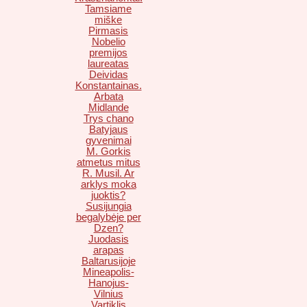
Tamsiame
miške
Pirmasis
Nobelio
premijos
laureatas
Deividas
Konstantainas.
Arbata
Midlande
Trys chano
Batyjaus
gyvenimai
M. Gorkis
atmetus mitus
R. Musil. Ar
arklys moka
juoktis?
Susijungia
begalybėje per
Dzen?
Juodasis
arapas
Baltarusijoje
Mineapolis-
Hanojus-
Vilnius
Vartiklis