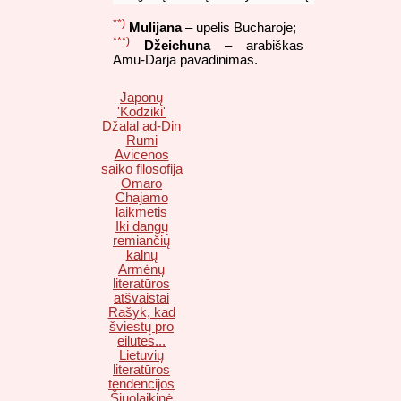
**)
Mulijana
– upelis Bucharoje;
***)
Džeichuna
– arabiškas
Amu-Darja pavadinimas.
Japonų
'Kodziki'
Džalal ad-Din
Rumi
Avicenos
saiko filosofija
Omaro
Chajamo
laikmetis
Iki dangų
remiančių
kalnų
Armėnų
literatūros
atšvaistai
Rašyk, kad
šviestų pro
eilutes...
Lietuvių
literatūros
tendencijos
Šiuolaikinė