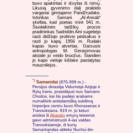
buvo apakintas ir išvytas iš rūmų.
Likusią gyvenimo dalį praleido
varganai gimtajame Pandžrudake.
Istorikas Samani „Al-Ansab“
skelbia, kad poetas mirė 941 m.
Šiuolaikinės tadžikų prozos
pradininkas Sadriddin Aini sugebėjo
rasti didžiojo protėvio pėdsakus ir
rasti jo kapą. 1956 m. Rudaki
kapas buvo atvertas. Garsusis
antropologas M. Gerasimovas
atstatė jo veido bruožus. Šiandien
jo kapo vietoje kišlake pastatytas
mauzoliejus.
*)
Samanidai
(875-999 m.) -
Persijos dinastija Vidurinėje Azijoje ir
Rytų Irane, prasidėjusi nuo Samano
Chodos, kai šis padėjo arabams
numalšinti antiislamišką sukilimą.
Imperijos centru buvo Khorasanas ir
Transoksiana. 819 m. jo keturi
anūkai iš
Abasidų
emyrų teisėmis
gavo administruoti 4-ias valdas
Transoksianoje, iš kurių
Samarkandas atiteko Nuchui ibn