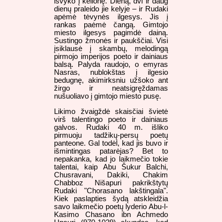
išvyko į kelionę. Dieną, dvi ir daug
dienų praleido jie kelyje – ir Rudaki
apėmė tėvynės ilgesys. Jis į
rankas paėmė čangą. Gimtojo
miesto ilgesys pagimdė dainą.
Sustingo žmonės ir paukščiai. Visi
įsiklausė į skambų, melodingą
pirmojo imperijos poeto ir dainiaus
balsą. Palyda raudojo, o emyras
Nasras, nublokštas į ilgesio
bedugnę, akimirksniu užšoko ant
žirgo ir neatsigręždamas
nušuoliavo į gimtojo miesto pusę.
Likimo žvaigždė skaisčiai švietė
virš talentingo poeto ir dainiaus
galvos. Rudaki 40 m. išliko
pirmuoju tadžikų-persų poetų
panteone. Gal todėl, kad jis buvo ir
išmintingas patarėjas? Bet to
nepakanka, kad jo laikmečio tokie
talentai, kaip Abu Šukur Balchi,
Chusravani, Dakiki, Chakim
Chabboz Nišapuri pakrikštytų
Rudaki "Chorasano lakštingala".
Kiek paslapties šydą atskleidžia
savo laikmečio poetų lyderio Abu-l-
Kasimo Chasano ibn Achmedo