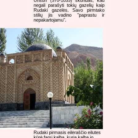
Unsuri (970-1039) skundas, kad
negali parašyti tokių gazelių kaip
Rudaki gazelės. Savo pirmtako
stilių jis vadino "paprastu ir
nepakartojamu".
Rudaki pirmasis eilėraščio eilutes
kūrė farsi kalba, kuria kalba jo