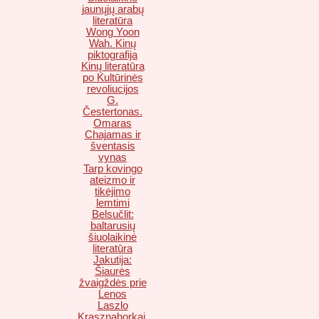
jaunųjų arabų
literatūra
Wong Yoon
Wah. Kinų
piktografija
Kinų literatūra
po Kultūrinės
revoliucijos
G.
Čestertonas.
Omaras
Chajamas ir
šventasis
vynas
Tarp kovingo
ateizmo ir
tikėjimo
lemtimi
Belsučlit:
baltarusių
šiuolaikinė
literatūra
Jakutija:
Šiaurės
žvaigždės prie
Lenos
Laszlo
Krasznahorkai.