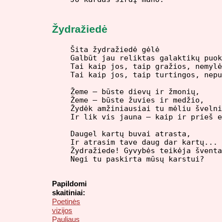
Žydražiedė
Šita žydražiedė gėlė

Galbūt jau reliktas galaktikų puok
Tai kaip jos, taip gražios, nemylė
Tai kaip jos, taip turtingos, nepu
Žeme – būste dievų ir žmonių,

Žeme – būste žuvies ir medžio,

Žydėk amžiniausiai tu mėliu švelni
Ir lik vis jauna – kaip ir prieš e
Daugel kartų buvai atrasta,

Ir atrasim tave daug dar kartų...

Žydražiede! Gyvybės teikėja šventa
Papildomi
skaitiniai:
Poetinės
vizijos
Pauliaus