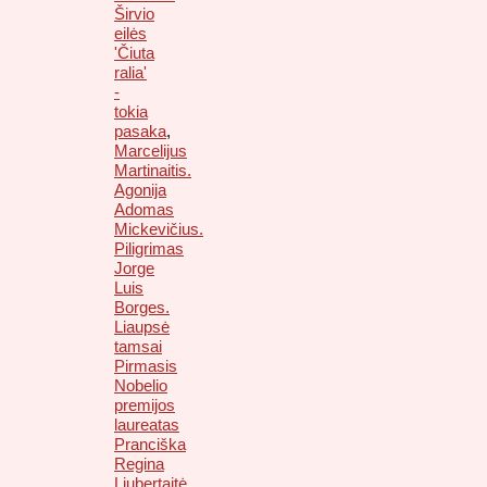
Širvio
eilės
'Čiuta
ralia'
-
tokia
pasaka
,
Marcelijus
Martinaitis.
Agonija
Adomas
Mickevičius.
Piligrimas
Jorge
Luis
Borges.
Liaupsė
tamsai
Pirmasis
Nobelio
premijos
laureatas
Pranciška
Regina
Liubertaitė.