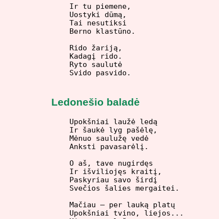
Ir tu piemene,

Uostyki dūmą,

Tai nesutiksi

Berno klastūno.

Rido žariją,

Kadagį rido.

Ryto saulutė

Ledonešio baladė
Upokšniai laužė ledą

Ir šaukė lyg pašėlę,

Mėnuo saulužę vedė

Anksti pavasarėlį.

O aš, tave nugirdęs

Ir išviliojęs kraitį,

Paskyriau savo širdį

Svečios šalies mergaitei.

Mačiau – per lauką platų

Upokšniai tvino, liejos...
