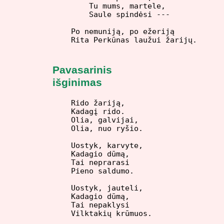
    Tu mums, martele,

    Saule spindėsi ---

Po nemuniją, po ežeriją

Pavasarinis
išginimas
Rido žariją,

Kadagį rido.

Olia, galvijai,

Olia, nuo ryšio.

Uostyk, karvyte,

Kadagio dūmą,

Tai neprarasi

Pieno saldumo.

Uostyk, jauteli,

Kadagio dūmą,

Tai nepaklysi

Vilktakių krūmuos.
