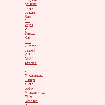
paukštė
Kinijos
poezija:
Sun
Jui.
Vėjas
V.
Šmitas.
Kaip
mes
kūrėme
pasaulį
V.P.
Bložė.
Azartas
ir
kt.
Tukaramas.
Gimęs
šudra
Sofija
Maidanskaja.
Eilės
Skaitiniai