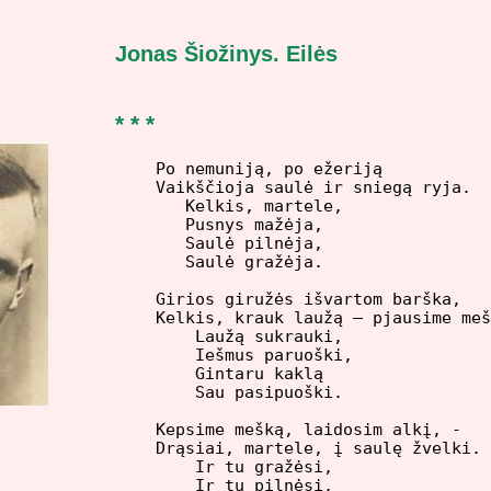
Jonas Šiožinys. Eilės
* * *
Po nemuniją, po ežeriją

Vaikščioja saulė ir sniegą ryja.

   Kelkis, martele,

   Pusnys mažėja,

   Saulė pilnėja,

   Saulė gražėja.

Girios giružės išvartom barška,

Kelkis, krauk laužą – pjausime meš
    Laužą sukrauki,

    Iešmus paruoški,

    Gintaru kaklą

    Sau pasipuoški.

Kepsime mešką, laidosim alkį, - 

Drąsiai, martele, į saulę žvelki.

    Ir tu gražėsi,

    Ir tu pilnėsi,
