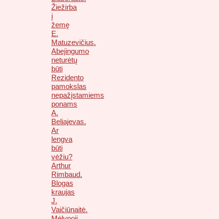
Žiežirba
į
žemę
E.
Matuzevičius.
Abejingumo
neturėtų
būti
Rezidento
pamokslas
nepažįstamiems
ponams
A.
Beliajevas.
Ar
lengva
būti
vėžiu?
Arthur
Rimbaud.
Blogas
kraujas
J.
Vaičiūnaitė.
Mėlynoji