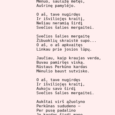
Mėnuo, saulužę metęs,

Aušrinę pamylėjo.

O aš, tave nugirdęs

Ir išviliojęs kraitį,

Nešiau neramią širdį

Svečios šalies mergaitei.

Svečios šalies mergaitę

Žibuoklių skraistė supo...

O aš, o aš apkvaitęs

Linkau prie josios lūpų.

Jaučiau, kaip kraujas verda,

Buvau pamiršęs viską.

Rūstaus Perkūno kardas

Mėnulio baust sutvisko.

O aš, tave nugirdęs

Ir išviliojęs kraitį,

Aukoju savo širdį

Svečios šalies mergaitei.

Aukštai virš ąžuolyno

Perkūnas sududeno –

Per pusę padalino
