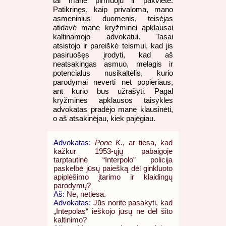
tai mane pirmuoju ir pakvietė.
Patikrinęs, kaip privaloma, mano
asmeninius duomenis, teisėjas
atidavė mane kryžminei apklausai
kaltinamojo advokatui. Tasai
atsistojo ir pareiškė teismui, kad jis
pasiruošęs įrodyti, kad aš
neatsakingas asmuo, melagis ir
potencialus nusikaltėlis, kurio
parodymai neverti net popieriaus,
ant kurio bus užrašyti. Pagal
kryžminės apklausos taisykles
advokatas pradėjo mane klausinėti,
o aš atsakinėjau, kiek pajėgiau.
Advokatas:
Pone K.
, ar tiesa, kad
kažkur 1953-ųjų pabaigoje
tarptautinė “Interpolo” policija
paskelbė jūsų paiešką dėl ginkluoto
apiplėšimo įtarimo ir klaidingų
parodymų?
Aš:
Ne, netiesa.
Advokatas:
Jūs norite pasakyti, kad
„Intepolas“ ieškojo jūsų ne dėl šito
kaltinimo?