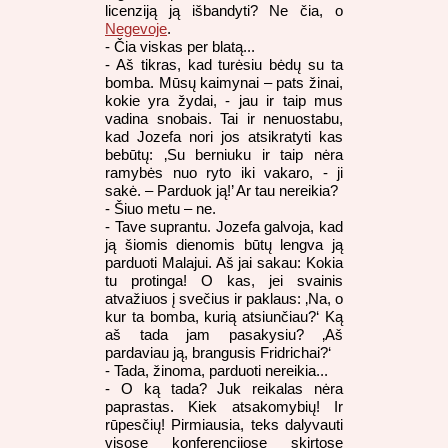
licenziją ją išbandyti? Ne čia, o
Negevoje
.
- Čia viskas per blatą...
- Aš tikras, kad turėsiu bėdų su ta
bomba. Mūsų kaimynai – pats žinai,
kokie yra žydai, - jau ir taip mus
vadina snobais. Tai ir nenuostabu,
kad Jozefa nori jos atsikratyti kas
bebūtų: ‚Su berniuku ir taip nėra
ramybės nuo ryto iki vakaro, - ji
sakė. – Parduok ją!’ Ar tau nereikia?
- Šiuo metu – ne.
- Tave suprantu. Jozefa galvoja, kad
ją šiomis dienomis būtų lengva ją
parduoti Malajui. Aš jai sakau: Kokia
tu protinga! O kas, jei svainis
atvažiuos į svečius ir paklaus: ‚Na, o
kur ta bomba, kurią atsiunčiau?‘ Ką
aš tada jam pasakysiu? ‚Aš
pardaviau ją, brangusis Fridrichai?‘
- Tada, žinoma, parduoti nereikia...
- O ką tada? Juk reikalas nėra
paprastas. Kiek atsakomybių! Ir
rūpesčių! Pirmiausia, teks dalyvauti
visose konferencijose skirtose