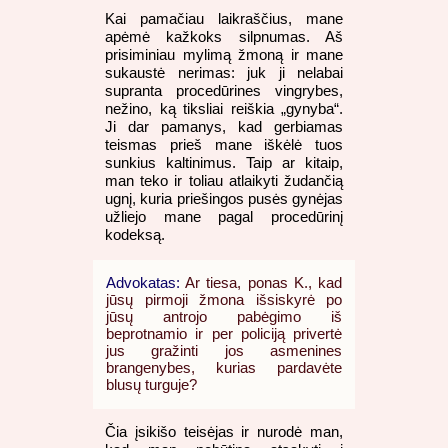
Kai pamačiau laikraščius, mane
apėmė kažkoks silpnumas. Aš
prisiminiau mylimą žmoną ir mane
sukaustė nerimas: juk ji nelabai
supranta procedūrines vingrybes,
nežino, ką tiksliai reiškia „gynyba“.
Ji dar pamanys, kad gerbiamas
teismas prieš mane iškėlė tuos
sunkius kaltinimus. Taip ar kitaip,
man teko ir toliau atlaikyti žudančią
ugnį, kuria priešingos pusės gynėjas
užliejo mane pagal procedūrinį
kodeksą.
Advokatas:
Ar tiesa, ponas K., kad
jūsų pirmoji žmona išsiskyrė po
jūsų antrojo pabėgimo iš
beprotnamio ir per policiją privertė
jus gražinti jos asmenines
brangenybes, kurias pardavėte
blusų turguje?
Čia įsikišo teisėjas ir nurodė man,