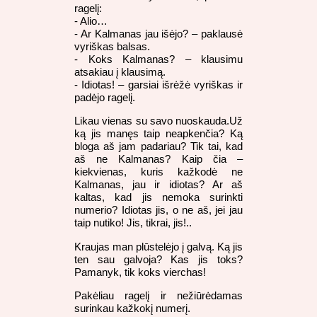
ragelį:
- Alio…
- Ar Kalmanas jau išėjo? – paklausė
vyriškas balsas.
- Koks Kalmanas? – klausimu
atsakiau į klausimą.
- Idiotas! – garsiai išrėžė vyriškas ir
padėjo ragelį.
Likau vienas su savo nuoskauda.Už
ką jis manęs taip neapkenčia? Ką
bloga aš jam padariau? Tik tai, kad
aš ne Kalmanas? Kaip čia –
kiekvienas, kuris kažkodė ne
Kalmanas, jau ir idiotas? Ar aš
kaltas, kad jis nemoka surinkti
numerio? Idiotas jis, o ne aš, jei jau
taip nutiko! Jis, tikrai, jis!..
Kraujas man plūstelėjo į galvą. Ką jis
ten sau galvoja? Kas jis toks?
Pamanyk, tik koks vierchas!
Pakėliau ragelį ir nežiūrėdamas
surinkau kažkokį numerį.