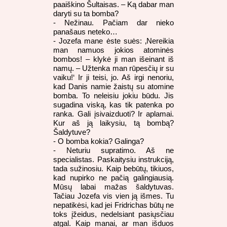
paaiškino Šultaisas. – Ką dabar man
daryti su ta bomba?
- Nežinau. Pačiam dar nieko
panašaus neteko…
- Jozefa mane ėste suės: ‚Nereikia
man namuos jokios atominės
bombos! – klykė ji man išeinant iš
namų. – Užtenka man rūpesčių ir su
vaiku!‘ Ir ji teisi, jo. Aš irgi nenoriu,
kad Danis namie žaistų su atomine
bomba. To neleisiu jokiu būdu. Jis
sugadina viską, kas tik patenka po
ranka. Gali įsivaizduoti? Ir aplamai.
Kur aš ją laikysiu, tą bombą?
Šaldytuve?
- O bomba kokia? Galinga?
- Neturiu supratimo. Aš ne
specialistas. Paskaitysiu instrukciją,
tada sužinosiu. Kaip bebūtų, tikiuos,
kad nupirko ne pačią galingiausią.
Mūsų labai mažas šaldytuvas.
Tačiau Jozefa vis vien ją išmes. Tu
nepatikėsi, kad jei Fridrichas būtų ne
toks įžeidus, nedelsiant pasiųsčiau
atgal. Kaip manai, ar man išduos