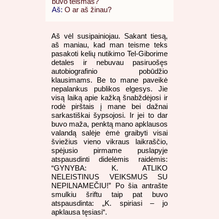
buvo teismas?
Aš:
O ar aš žinau?
Aš vėl susipainiojau. Sakant tiesą,
aš maniau, kad man teisme teks
pasakoti kelių nutikimo Tel-Giborime
detales ir nebuvau pasiruošęs
autobiografinio pobūdžio
klausimams. Be to mane paveikė
nepalankus publikos elgesys. Jie
visą laiką apie kažką šnabždėjosi ir
rodė pirštais į mane bei dažnai
sarkastiškai šypsojosi. Ir jei to dar
buvo maža, penktą mano apklausos
valandą salėje ėmė graibyti visai
šviežius vieno vikraus laikraščio,
spėjusio pirmame puslapyje
atspausdinti didelėmis raidėmis:
“GYNYBA: K. ATLIKO
NELEISTINUS VEIKSMUS SU
NEPILNAMEČIU!” Po šia antrašte
smulkiu šriftu taip pat buvo
atspausdinta: „K. spiriasi – jo
apklausa tęsiasi“.