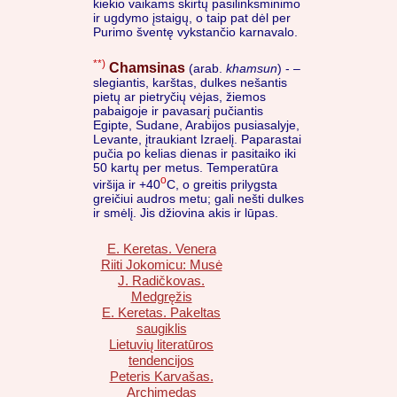
kiekio vaikams skirtų pasilinksminimo
ir ugdymo įstaigų, o taip pat dėl per
Purimo šventę vykstančio karnavalo.
**)
Chamsinas
(arab.
khamsun
) - –
slegiantis, karštas, dulkes nešantis
pietų ar pietryčių vėjas, žiemos
pabaigoje ir pavasarį pučiantis
Egipte, Sudane, Arabijos pusiasalyje,
Levante, įtraukiant Izraelį. Paparastai
pučia po kelias dienas ir pasitaiko iki
50 kartų per metus. Temperatūra
o
viršija ir +40
C, o greitis prilygsta
greičiui audros metu; gali nešti dulkes
ir smėlį. Jis džiovina akis ir lūpas.
E. Keretas. Venera
Riiti Jokomicu: Musė
J. Radičkovas.
Medgręžis
E. Keretas. Pakeltas
saugiklis
Lietuvių literatūros
tendencijos
Peteris Karvašas.
Archimedas