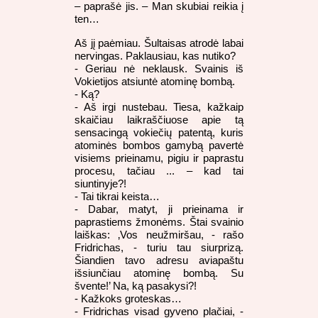
– paprašė jis. – Man skubiai reikia į
ten…
Aš jį paėmiau. Šultaisas atrodė labai
nervingas. Paklausiau, kas nutiko?
- Geriau nė neklausk. Svainis iš
Vokietijos atsiuntė atominę bombą.
- Ką?
- Aš irgi nustebau. Tiesa, kažkaip
skaičiau laikraščiuose apie tą
sensacingą vokiečių patentą, kuris
atominės bombos gamybą pavertė
visiems prieinamu, pigiu ir paprastu
procesu, tačiau ... – kad tai
siuntinyje?!
- Tai tikrai keista…
- Dabar, matyt, ji prieinama ir
paprastiems žmonėms. Štai svainio
laiškas: ‚Vos neužmiršau, - rašo
Fridrichas, - turiu tau siurprizą.
Šiandien tavo adresu aviapaštu
išsiunčiau atominę bombą. Su
švente!’ Na, ką pasakysi?!
- Kažkoks groteskas…
- Fridrichas visad gyveno plačiai, -