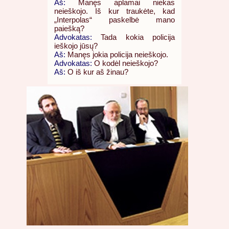
Aš:
Manęs aplamai niekas
neieškojo. Iš kur traukėte, kad
„Interpolas“ paskelbė mano
paiešką?
Advokatas:
Tada kokia policija
ieškojo jūsų?
Aš:
Manęs jokia policija neieškojo.
Advokatas:
O kodėl neieškojo?
Aš:
O iš kur aš žinau?