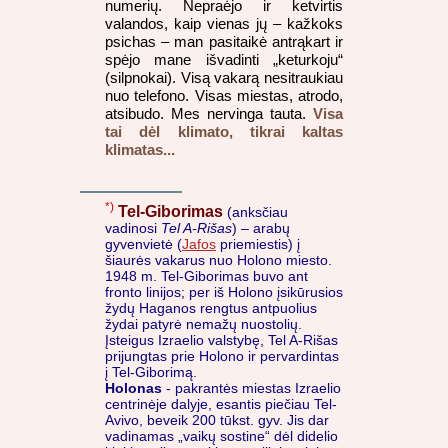
numerių. Nepraėjo ir ketvirtis
valandos, kaip vienas jų – kažkoks
psichas – man pasitaikė antrąkart ir
spėjo mane išvadinti „keturkoju“
(silpnokai). Visą vakarą nesitraukiau
nuo telefono. Visas miestas, atrodo,
atsibudo. Mes nervinga tauta.
Visa
tai dėl klimato, tikrai kaltas
klimatas...
*)
Tel-Giborimas
(anksčiau
vadinosi
Tel A-Rišas
) – arabų
gyvenvietė (
Jafos
priemiestis) į
šiaurės vakarus nuo Holono miesto.
1948 m. Tel-Giborimas buvo ant
fronto linijos; per iš Holono įsikūrusios
žydų Haganos rengtus antpuolius
žydai patyrė nemažų nuostolių.
Įsteigus Izraelio valstybę, Tel A-Rišas
prijungtas prie Holono ir pervardintas
į Tel-Giborimą.
Holonas
- pakrantės miestas Izraelio
centrinėje dalyje, esantis piečiau Tel-
Avivo, beveik 200 tūkst. gyv. Jis dar
vadinamas „vaikų sostine“ dėl didelio