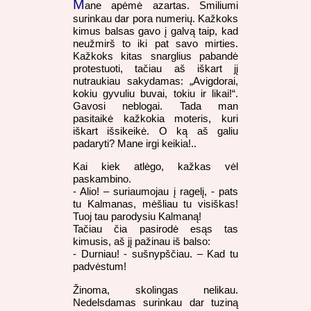
M
ane apėmė azartas. Smiliumi
surinkau dar pora numerių. Kažkoks
kimus balsas gavo į galvą taip, kad
neužmirš to iki pat savo mirties.
Kažkoks kitas snarglius pabandė
protestuoti, tačiau aš iškart jį
nutraukiau sakydamas: „Avigdorai,
kokiu gyvuliu buvai, tokiu ir likai!“.
Gavosi neblogai. Tada man
pasitaikė kažkokia moteris, kuri
iškart išsikeikė. O ką aš galiu
padaryti? Mane irgi keikia!..
Kai kiek atlėgo, kažkas vėl
paskambino.
- Alio! – suriaumojau į ragelį, - pats
tu Kalmanas, mėšliau tu visiškas!
Tuoj tau parodysiu Kalmaną!
Tačiau čia pasirodė esąs tas
kimusis, aš jį pažinau iš balso:
- Durniau! - sušnypščiau. – Kad tu
padvėstum!
Žinoma, skolingas nelikau.
Nedelsdamas surinkau dar tuziną