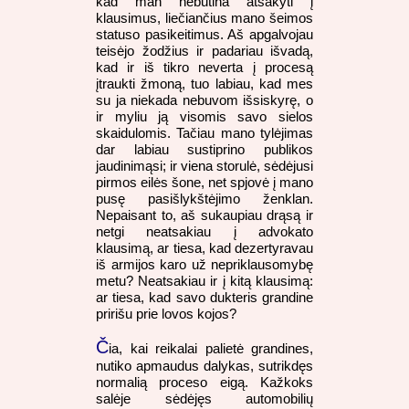
kad man nebūtina atsakyti į
klausimus, liečiančius mano šeimos
statuso pasikeitimus. Aš apgalvojau
teisėjo žodžius ir padariau išvadą,
kad ir iš tikro neverta į procesą
įtraukti žmoną, tuo labiau, kad mes
su ja niekada nebuvom išsiskyrę, o
ir myliu ją visomis savo sielos
skaidulomis. Tačiau mano tylėjimas
dar labiau sustiprino publikos
jaudinimąsi; ir viena storulė, sėdėjusi
pirmos eilės šone, net spjovė į mano
pusę pasišlykštėjimo ženklan.
Nepaisant to, aš sukaupiau drąsą ir
netgi neatsakiau į advokato
klausimą, ar tiesa, kad dezertyravau
iš armijos karo už nepriklausomybę
metu? Neatsakiau ir į kitą klausimą:
ar tiesa, kad savo dukteris grandine
pririšu prie lovos kojos?
Č
ia, kai reikalai palietė grandines,
nutiko apmaudus dalykas, sutrikdęs
normalią proceso eigą. Kažkoks
salėje sėdėjęs automobilių