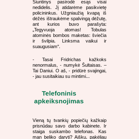
Siuntinys pasirodė esąs visai
nedidelis. Jį atidarėme pasikvietę
policininkus. Užgniaužią kvapą iš
dėžės ištraukėme spalvingą dėžutę,
ant kurios buvo parašyta:
„Tegyvuoja atomas! Tobulas
atominės bombos maketas: šviečia
ir švilpia. Linksma vaikui ir
suaugusiam“.
- Tasai Fridrichas kažkoks
nenormalus, - numykė Šultaisas. –
Tai Daniui. O aš, - pridūrė svajingai,
- jau susitaikiau su mintimi...
Telefoninis
apkeiksnojimas
Vieną tų tvankių popiečių kažkaip
prisnūdau savo darbo kabinete. Ir
staiga suskambo telefonas. Kas
man beliko daryti? Aišku, pakėliau