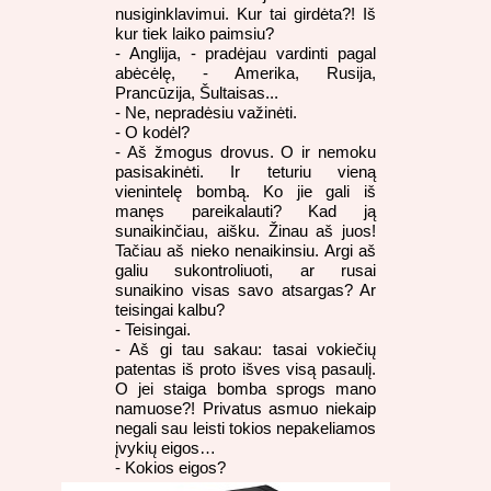
nusiginklavimui. Kur tai girdėta?! Iš
kur tiek laiko paimsiu?
- Anglija, - pradėjau vardinti pagal
abėcėlę, - Amerika, Rusija,
Prancūzija, Šultaisas...
- Ne, nepradėsiu važinėti.
- O kodėl?
- Aš žmogus drovus. O ir nemoku
pasisakinėti. Ir teturiu vieną
vienintelę bombą. Ko jie gali iš
manęs pareikalauti? Kad ją
sunaikinčiau, aišku. Žinau aš juos!
Tačiau aš nieko nenaikinsiu. Argi aš
galiu sukontroliuoti, ar rusai
sunaikino visas savo atsargas? Ar
teisingai kalbu?
- Teisingai.
- Aš gi tau sakau: tasai vokiečių
patentas iš proto išves visą pasaulį.
O jei staiga bomba sprogs mano
namuose?! Privatus asmuo niekaip
negali sau leisti tokios nepakeliamos
įvykių eigos…
- Kokios eigos?