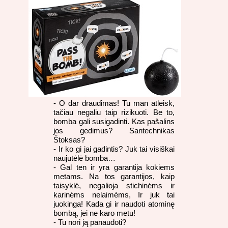
- O dar draudimas! Tu man atleisk,
tačiau negaliu taip rizikuoti. Be to,
bomba gali susigadinti. Kas pašalins
jos gedimus? Santechnikas
Štoksas?
- Ir ko gi jai gadintis? Juk tai visiškai
naujutėlė bomba…
- Gal ten ir yra garantija kokiems
metams. Na tos garantijos, kaip
taisyklė, negalioja stichinėms ir
karinėms nelaimėms, Ir juk tai
juokinga! Kada gi ir naudoti atominę
bombą, jei ne karo metu!
- Tu nori ją panaudoti?