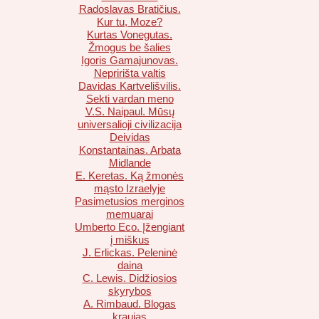
Radoslavas Bratičius.
Kur tu, Moze?
Kurtas Vonegutas.
Žmogus be šalies
Igoris Gamajunovas.
Nepririšta valtis
Davidas Kartvelišvilis.
Sekti vardan meno
V.S. Naipaul. Mūsų
universalioji civilizacija
Deividas
Konstantainas. Arbata
Midlande
E. Keretas. Ką žmonės
mąsto Izraelyje
Pasimetusios merginos
memuarai
Umberto Eco. Įžengiant
į miškus
J. Erlickas. Peleninė
daina
C. Lewis. Didžiosios
skyrybos
A. Rimbaud. Blogas
kraujas