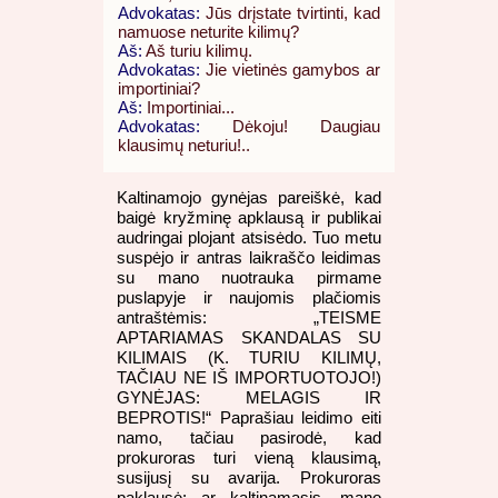
Advokatas:
Jūs drįstate tvirtinti, kad
namuose neturite kilimų?
Aš:
Aš turiu kilimų.
Advokatas:
Jie vietinės gamybos ar
importiniai?
Aš:
Importiniai...
Advokatas:
Dėkoju! Daugiau
klausimų neturiu!..
Kaltinamojo gynėjas pareiškė, kad
baigė kryžminę apklausą ir publikai
audringai plojant atsisėdo. Tuo metu
suspėjo ir antras laikraščo leidimas
su mano nuotrauka pirmame
puslapyje ir naujomis plačiomis
antraštėmis: „TEISME
APTARIAMAS SKANDALAS SU
KILIMAIS (K. TURIU KILIMŲ,
TAČIAU NE IŠ IMPORTUOTOJO!)
GYNĖJAS: MELAGIS IR
BEPROTIS!“ Paprašiau leidimo eiti
namo, tačiau pasirodė, kad
prokuroras turi vieną klausimą,
susijusį su avarija. Prokuroras
paklausė: ar kaltinamasis, mano