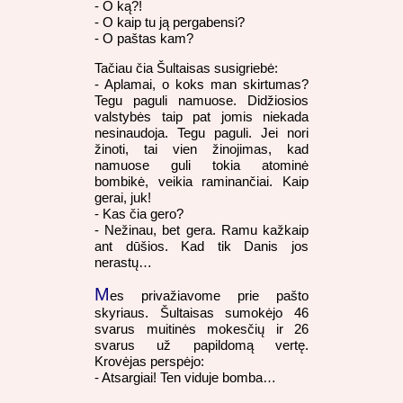
- O ką?!
- O kaip tu ją pergabensi?
- O paštas kam?
Tačiau čia Šultaisas susigriebė:
- Aplamai, o koks man skirtumas?
Tegu paguli namuose. Didžiosios
valstybės taip pat jomis niekada
nesinaudoja. Tegu paguli. Jei nori
žinoti, tai vien žinojimas, kad
namuose guli tokia atominė
bombikė, veikia raminančiai. Kaip
gerai, juk!
- Kas čia gero?
- Nežinau, bet gera. Ramu kažkaip
ant dūšios. Kad tik Danis jos
nerastų…
M
es privažiavome prie pašto
skyriaus. Šultaisas sumokėjo 46
svarus muitinės mokesčių ir 26
svarus už papildomą vertę.
Krovėjas perspėjo:
- Atsargiai! Ten viduje bomba…