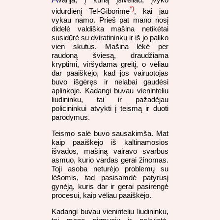
*)
vidurdienį Tel-Giborime
, kai jau
vykau namo. Prieš pat mano nosį
didelė valdiška mašina netikėtai
susidūrė su dviratininku ir iš jo paliko
vien skutus. Mašina lėkė per
raudoną šviesą, draudžiama
kryptimi, viršydama greitį, o vėliau
dar paaiškėjo, kad jos vairuotojas
buvo išgėręs ir nelabai gaudėsi
aplinkoje. Kadangi buvau vieninteliu
liudininku, tai ir pažadėjau
policininkui atvykti į teismą ir duoti
parodymus.
Teismo salė buvo sausakimša. Mat
kaip paaiškėjo iš kaltinamosios
išvados, mašiną vairavo svarbus
asmuo, kurio vardas gerai žinomas.
Toji asoba neturėjo problemų su
lėšomis, tad pasisamdė patyrusį
gynėją, kuris dar ir gerai pasirengė
procesui, kaip vėliau paaiškėjo.
Kadangi buvau vieninteliu liudininku,