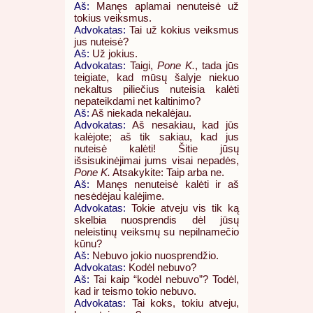
Aš:
Manęs aplamai nenuteisė už
tokius veiksmus.
Advokatas:
Tai už kokius veiksmus
jus nuteisė?
Aš:
Už jokius.
Advokatas:
Taigi,
Pone K.
, tada jūs
teigiate, kad mūsų šalyje niekuo
nekaltus piliečius nuteisia kalėti
nepateikdami net kaltinimo?
Aš:
Aš niekada nekalėjau.
Advokatas:
Aš nesakiau, kad jūs
kalėjote; aš tik sakiau, kad jus
nuteisė kalėti! Šitie jūsų
išsisukinėjimai jums visai nepadės,
Pone K.
Atsakykite: Taip arba ne.
Aš:
Manęs nenuteisė kalėti ir aš
nesėdėjau kalėjime.
Advokatas:
Tokie atveju vis tik ką
skelbia nuosprendis dėl jūsų
neleistinų veiksmų su nepilnamečio
kūnu?
Aš:
Nebuvo jokio nuosprendžio.
Advokatas:
Kodėl nebuvo?
Aš:
Tai kaip “kodėl nebuvo”? Todėl,
kad ir teismo tokio nebuvo.
Advokatas:
Tai koks, tokiu atveju,