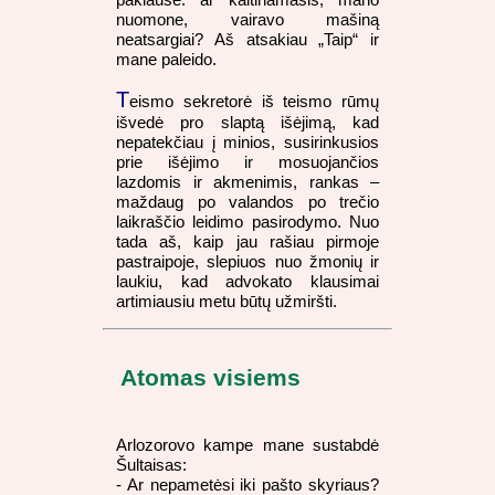
nuomone, vairavo mašiną
neatsargiai? Aš atsakiau „Taip“ ir
mane paleido.
T
eismo sekretorė iš teismo rūmų
išvedė pro slaptą išėjimą, kad
nepatekčiau į minios, susirinkusios
prie išėjimo ir mosuojančios
lazdomis ir akmenimis, rankas –
maždaug po valandos po trečio
laikraščio leidimo pasirodymo. Nuo
tada aš, kaip jau rašiau pirmoje
pastraipoje, slepiuos nuo žmonių ir
laukiu, kad advokato klausimai
artimiausiu metu būtų užmiršti.
Atomas visiems
Arlozorovo kampe mane sustabdė
Šultaisas:
- Ar nepametėsi iki pašto skyriaus?