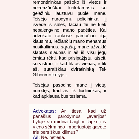
remontininkas pašoko iš vietos ir
necenzūriškai keikdamasis su
geležiniu laužtuvu puolė mane.
Teisėjo nurodymu policininkai jį
išvedė iš salės, tačiau tai nė kiek
nepalengvino mano padėties. Kai
advokato rankose pamačiau ilgą
klausimų, liečiančių mano menamus
nusikaltimus, sąrašą, mane užvaldė
slaptas siaubas ir aš iš visų jėgų
ėmiau rėkti, kad prisipažįstu, atseit,
su viskuo, ir kad tik aš vienas, ir tik
aš, sutraiškiau dviratininką Tel-
Giborimo kelyje…
Teisėjas pasodino mane į vietą,
nurodęs, kad aš tik liudininkas, ir
kad apklausa bus tęsiama.
Advokatas:
Ar tiesa, kad už
panašius parodymus „avarijos“
byloje su mirtina baigtimi lapkritį iš
vieno sėkmingo importuotojo gavote
tris persiškus kilimus?
Aš:
Ne, netiesa.