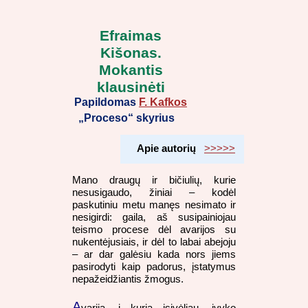
Efraimas
Kišonas.
Mokantis
klausinėti
Papildomas
F. Kafkos
„Proceso“ skyrius
Apie autorių
>>>>>
Mano draugų ir bičiulių, kurie
nesusigaudo, žiniai – kodėl
paskutiniu metu manęs nesimato ir
nesigirdi: gaila, aš susipainiojau
teismo procese dėl avarijos su
nukentėjusiais, ir dėl to labai abejoju
– ar dar galėsiu kada nors jiems
pasirodyti kaip padorus, įstatymus
nepažeidžiantis žmogus.
A
varija, į kurią įsivėliau, įvyko