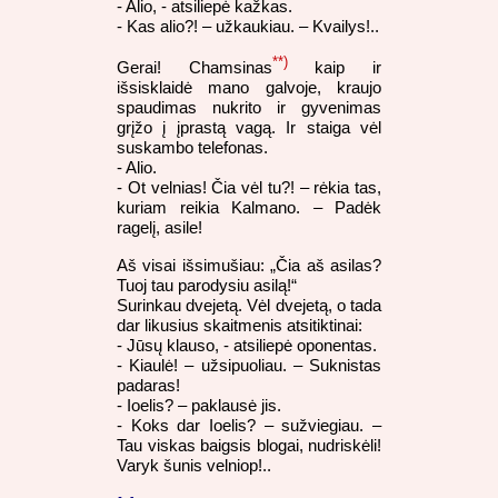
- Alio, - atsiliepė kažkas.
- Kas alio?! – užkaukiau. – Kvailys!..
**)
Gerai! Chamsinas
kaip ir
išsisklaidė mano galvoje, kraujo
spaudimas nukrito ir gyvenimas
grįžo į įprastą vagą. Ir staiga vėl
suskambo telefonas.
- Alio.
- Ot velnias! Čia vėl tu?! – rėkia tas,
kuriam reikia Kalmano. – Padėk
ragelį, asile!
Aš visai išsimušiau: „Čia aš asilas?
Tuoj tau parodysiu asilą!“
Surinkau dvejetą. Vėl dvejetą, o tada
dar likusius skaitmenis atsitiktinai:
- Jūsų klauso, - atsiliepė oponentas.
- Kiaulė! – užsipuoliau. – Suknistas
padaras!
- Ioelis? – paklausė jis.
- Koks dar Ioelis? – sužviegiau. –
Tau viskas baigsis blogai, nudriskėli!
Varyk šunis velniop!..