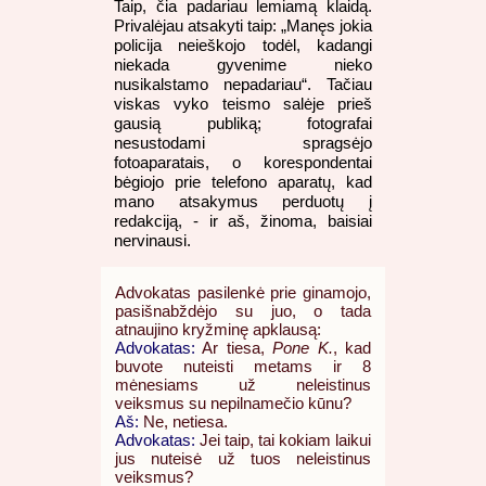
Taip, čia padariau lemiamą klaidą.
Privalėjau atsakyti taip: „Manęs jokia
policija neieškojo todėl, kadangi
niekada gyvenime nieko
nusikalstamo nepadariau“. Tačiau
viskas vyko teismo salėje prieš
gausią publiką; fotografai
nesustodami spragsėjo
fotoaparatais, o korespondentai
bėgiojo prie telefono aparatų, kad
mano atsakymus perduotų į
redakciją, - ir aš, žinoma, baisiai
nervinausi.
Advokatas pasilenkė prie ginamojo,
pasišnabždėjo su juo, o tada
atnaujino kryžminę apklausą:
Advokatas:
Ar tiesa,
Pone K.
, kad
buvote nuteisti metams ir 8
mėnesiams už neleistinus
veiksmus su nepilnamečio kūnu?
Aš:
Ne, netiesa.
Advokatas:
Jei taip, tai kokiam laikui
jus nuteisė už tuos neleistinus
veiksmus?