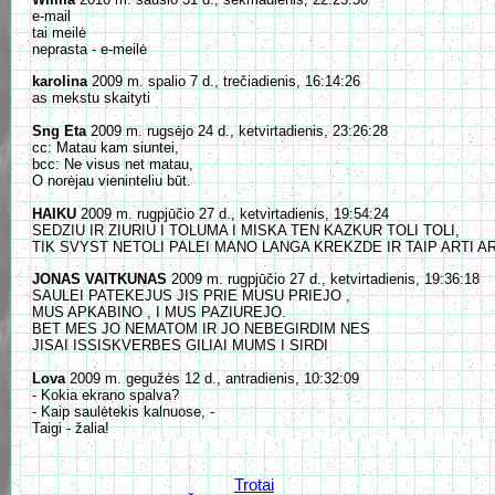
e-mail
tai meilė
neprasta - e-meilė
karolina
2009 m. spalio 7 d., trečiadienis, 16:14:26
as mekstu skaityti
Sng Eta
2009 m. rugsėjo 24 d., ketvirtadienis, 23:26:28
cc: Matau kam siuntei,
bcc: Ne visus net matau,
O norėjau vieninteliu būt.
HAIKU
2009 m. rugpjūčio 27 d., ketvirtadienis, 19:54:24
SEDZIU IR ZIURIU I TOLUMA I MISKA TEN KAZKUR TOLI TOLI,
TIK SVYST NETOLI PALEI MANO LANGA KREKZDE IR TAIP ARTI ART
JONAS VAITKUNAS
2009 m. rugpjūčio 27 d., ketvirtadienis, 19:36:18
SAULEI PATEKEJUS JIS PRIE MUSU PRIEJO ,
MUS APKABINO , I MUS PAZIUREJO.
BET MES JO NEMATOM IR JO NEBEGIRDIM NES
JISAI ISSISKVERBES GILIAI MUMS I SIRDI
Lova
2009 m. gegužės 12 d., antradienis, 10:32:09
- Kokia ekrano spalva?
- Kaip saulėtekis kalnuose, -
Taigi - žalia!
Trotai