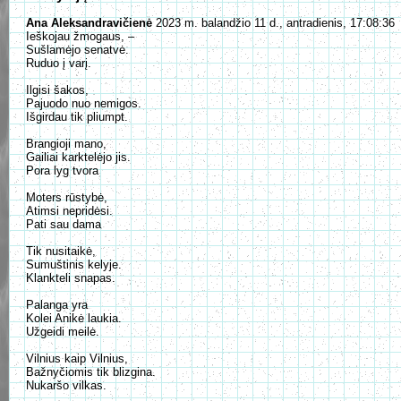
Ana Aleksandravičienė
2023 m. balandžio 11 d., antradienis, 17:08:36
Ieškojau žmogaus, –
Sušlamėjo senatvė.
Ruduo į varį.
Ilgisi šakos,
Pajuodo nuo nemigos.
Išgirdau tik pliumpt.
Brangioji mano,
Gailiai karktelėjo jis.
Pora lyg tvora
Moters rūstybė,
Atimsi nepridėsi.
Pati sau dama
Tik nusitaikė,
Sumuštinis kelyje.
Klankteli snapas.
Palanga yra
Kolei Anikė laukia.
Užgeidi meilė.
Vilnius kaip Vilnius,
Bažnyčiomis tik blizgina.
Nukaršo vilkas.