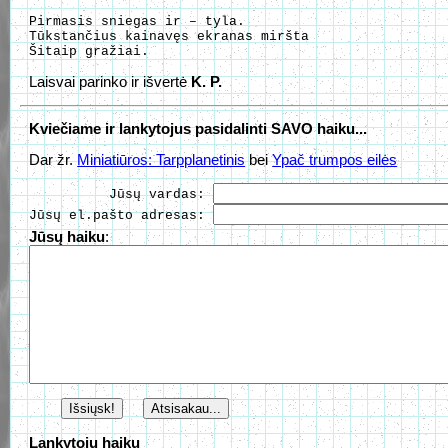
Pirmasis sniegas ir – tyla.

Tūkstančius kainavęs ekranas miršta

Laisvai parinko ir išvertė
K. P.
Kviečiame ir lankytojus pasidalinti SAVO haiku...
Dar žr.
Miniatiūros: Tarpplanetinis
bei
Ypač trumpos eilės
          Jūsų vardas: 
Jūsų el.pašto adresas: 
Jūsų haiku
:
Lankytojų haiku