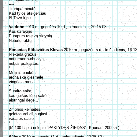
----
Trumpa minutė,
Kad tylos atsigerčiau
Iš Tavo lupų.
Valdone
2010 m. gegužės 10 d., pirmadienis, 20:15:08
Kas užrakino
Pumpuro rausvą skrynią
Neturiu raktų.
Rimantas Klibavičius Klevas
2010 m. gegužės 5 d., trečiadienis, 16:1
Niekada gražus
natiurmorto obuolys
nebus prakąstas.
*
Molinis paukštis
archaišką giesmelę
vingriąją mena.
*
Sumito sakė,
kad geišos lūpų sakė
aistringai degė...
*
Žmonos kelnaitės
gėlėtos vėl džiaugiasi
vasaros saule.
*
(Iš 100 haiku rinkinio "PAKLYDĘS ŽIEDAS", Kaunas, 2009m.)
Wilma
2010 m. sausio 31 d., sekmadienis, 22:25:50