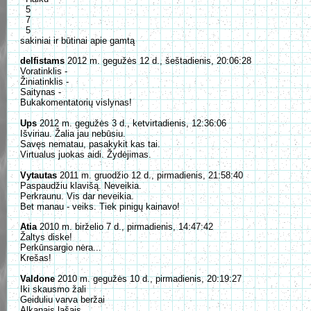
5
7
5
sakiniai ir būtinai apie gamtą
delfistams
2012 m. gegužės 12 d., šeštadienis, 20:06:28
Voratinklis -
Žiniatinklis -
Saitynas -
Bukakomentatorių vislynas!
Ups
2012 m. gegužės 3 d., ketvirtadienis, 12:36:06
Išviriau. Žalia jau nebūsiu.
Savęs nematau, pasakykit kas tai.
Virtualus juokas aidi. Žydėjimas.
Vytautas
2011 m. gruodžio 12 d., pirmadienis, 21:58:40
Paspaudžiu klavišą. Neveikia.
Perkraunu. Vis dar neveikia.
Bet manau - veiks. Tiek pinigų kainavo!
Atia
2010 m. birželio 7 d., pirmadienis, 14:47:42
Žaltys diske!
Perkūnsargio nėra...
Krešas!
Valdone
2010 m. gegužės 10 d., pirmadienis, 20:19:27
Iki skausmo žali
Geiduliu varva beržai
Alkanais lašais.