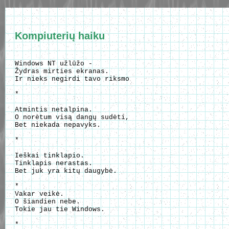
Kompiuterių haiku
Windows NT užlūžo -

Žydras mirties ekranas.

Ir nieks negirdi tavo riksmo

*

Atmintis netalpina.

O norėtum visą dangų sudėti,

Bet niekada nepavyks.

*

Ieškai tinklapio.

Tinklapis nerastas.

Bet juk yra kitų daugybė.

*

Vakar veikė.

O šiandien nebe.

Tokie jau tie Windows.

*
