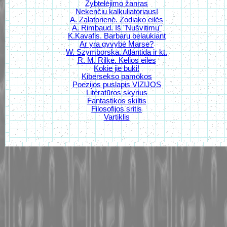
Žybtelėjimo žanras
Nekenčiu kalkuliatoriaus!
A. Zalatorienė. Zodiako eilės
A. Rimbaud. Iš "Nušvitimų"
K.Kavafis. Barbarų belaukiant
Ar yra gyvybė Marse?
W. Szymborska. Atlantida ir kt.
R. M. Rilke. Kelios eilės
Kokie jie buki!
Kibersekso pamokos
Poezijos puslapis VIZIJOS
Literatūros skyrius
Fantastikos skiltis
Filosofijos sritis
Vartiklis