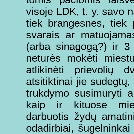
visoje LDK, t. y. savo
tiek brangesnes, tiek
svarais ar matuojamas
(arba sinagogą?) ir 3
neturės mokėti miestu
atlikinėti prievolių 
atsitiktinai jie sudegtų,
trukdymo susimūryti ar
kaip ir kituose mie
darbuotis žydų amatini
odadirbiai, šugelninkai