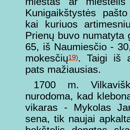
miestas ar miestelis
Kunigaikštystės pašto
kai kuriuos artimesni
Prienų buvo numatyta ga
65, iš Naumiesčio - 30,
mokesčių
. Taigi iš 
19)
pats mažiausias.
1700 m. Vilkavišk
nurodoma, kad klebona
vikaras - Mykolas Jan
sena, tik naujai apkalt