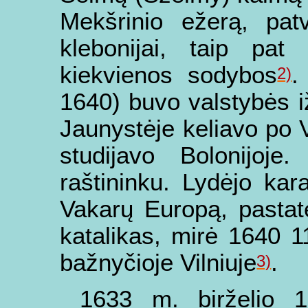
Mekšrinio ežerą, patv
klebonijai, taip pa
kiekvienos sodybos
.
2)
1640) buvo valstybės i
Jaunystėje keliavo po Vok
studijavo Bolonijoj
raštininku. Lydėjo kara
Vakarų Europą, pastat
katalikas, mirė 1640 1
bažnyčioje Vilniuje
.
3)
1633 m. birželio