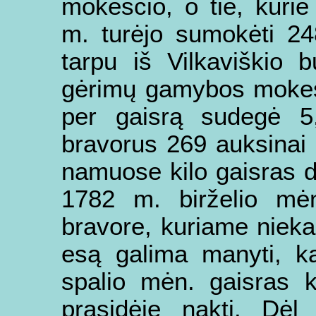
mokesčio, o tie, kurie
m. turėjo sumokėti 24
tarpu iš Vilkaviškio
gėrimų gamybos mokesč
per gaisrą sudegė 5
bravorus 269 auksinai
namuose kilo gaisras d
1782 m. birželio mėn
bravore, kuriame nieka
esą galima manyti, k
spalio mėn. gaisras ki
prasidėję naktį. Dėl