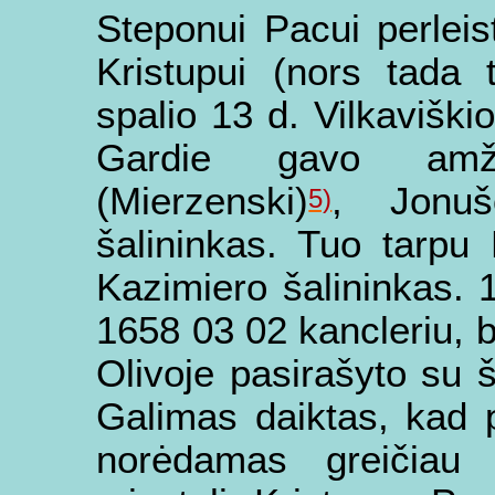
Steponui Pacui perleist
Kristupui (nors tada 
spalio 13 d. Vilkaviški
Gardie gavo amži
(Mierzenski)
, Jonuš
5)
šalininkas. Tuo tarpu
Kazimiero šalininkas. 
1658 03 02 kancleriu, b
Olivoje pasirašyto su 
Galimas daiktas, kad 
norėdamas greičiau 