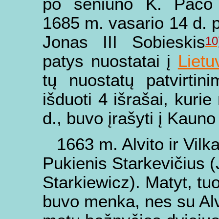
po seniūno K. Paco 
1685 m. vasario 14 d. p
Jonas III Sobieskis
10
patys nuostatai į
Lietu
tų nuostatų patvirti
išduoti 4 išrašai, kuri
d., buvo įrašyti į Kau
1663 m. Alvito ir Vil
Pukienis Starkevičius 
Starkiewicz). Matyt, tu
buvo menka, nes su Alvi