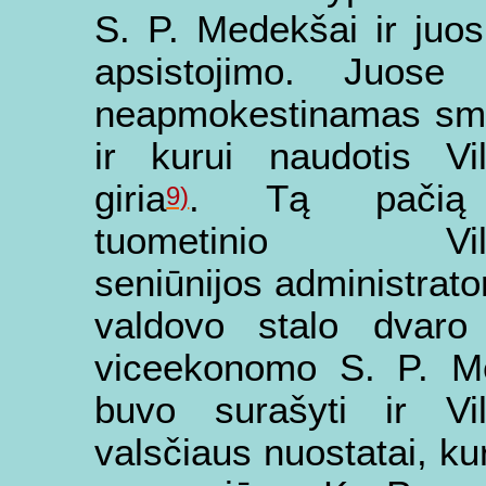
S. P. Medekšai ir juo
apsistojimo. Juose
neapmokestinamas smuk
ir kurui
naudotis Vil
giria
. Tą pačią
9)
tuometinio Vilka
seniūnijos administrato
valdovo stalo dvaro
viceekonomo S. P. M
buvo surašyti ir Vil
valsčiaus nuostatai, ku