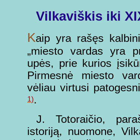
Vilkaviškis iki X
K
aip yra rašęs kalbi
„miesto vardas yra pr
upės, prie kurios įsik
Pirmesnė miesto vardo
vėliau virtusi patogesni
.
1)
J. Totoraičio, par
istoriją, nuomone, Vil