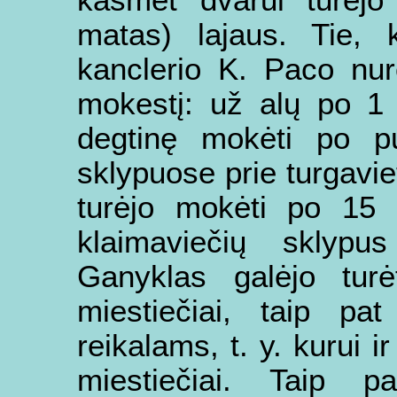
kasmet dvarui turėjo
matas) lajaus. Tie, 
kanclerio K. Paco nur
mokestį: už alų po 1 
degtinę mokėti po pu
sklypuose prie turgaviet
turėjo mokėti po 15 g
klaimaviečių sklyp
Ganyklas galėjo turėt
miestiečiai, taip p
reikalams, t. y. kurui ir
miestiečiai. Taip 