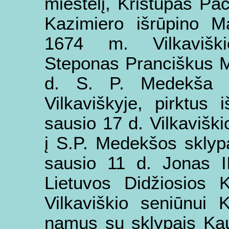
miestelį, Kristupas P
Kazimiero išrūpino Ma
1674 m. Vilkaviški
Steponas Pranciškus 
d. S. P. Medekša 
Vilkaviškyje, pirktus
sausio 17 d. Vilkaviški
į S.P. Medekšos sklypą
sausio 11 d. Jonas II
Lietuvos Didžiosios K
Vilkaviškio seniūnui K
namus su sklypais Kau