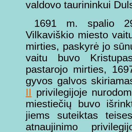
valdovo taurininkui Dul
1691 m. spalio 29
Vilkaviškio miesto vait
mirties, paskyrė jo sū
vaitu buvo Kristup
pastarojo mirties, 169
gyvos galvos skiriama
II
privilegijoje nurodom
miestiečių buvo išrin
jiems suteiktas teise
atnaujinimo privile