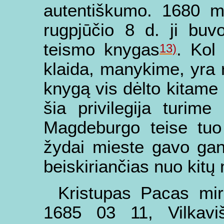
autentiškumo. 1680 m
rugpjūčio 8 d. ji buvo
teismo knygas
. Kol
13)
klaida, manykime, yra r
knygą vis dėlto kitame
šia privilegija turime
Magdeburgo teise tuo
žydai mieste gavo gan
beiskiriančias nuo kitų 
Kristupas Pacas mi
1685 03 11, Vilkaviš