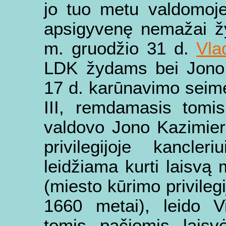
jo tuo metu valdomoje 
apsigyvenę nemažai žy
m. gruodžio 31 d.
Vla
LDK žydams bei Jono 
17 d. karūnavimo seime 
III, remdamasis tomis
valdovo Jono Kazimiero
privilegijoje kancler
leidžiama kurti laisvą 
(miesto kūrimo privile
1660 metai), leido V
tomis pačiomis laisv