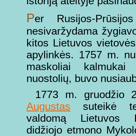
istoriją ateityje pasin
P
er Rusijos-Prūsij
nesivaržydama žygiavo
kitos Lietuvos vietovės
apylinkės. 1757 m. nu
maskoliai kalmukai 
nuostolių, buvo nusiaub
1773 m. gruodžio 2
Augustas
suteikė tei
valdomą Lietuvos Di
didžiojo etmono Mykol