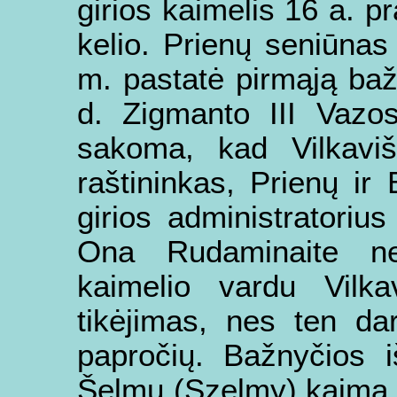
girios kaimelis 16 a. p
kelio. Prienų seniūna
m. pastatė pirmąją ba
d. Zigmanto III Vazos 
sakoma, kad Vilkavi
raštininkas, Prienų ir 
girios administratori
Ona Rudaminaite net
kaimelio vardu Vilkav
tikėjimas, nes ten da
papročių. Bažnyčios i
Šelmų (Szelmy) kaimą 