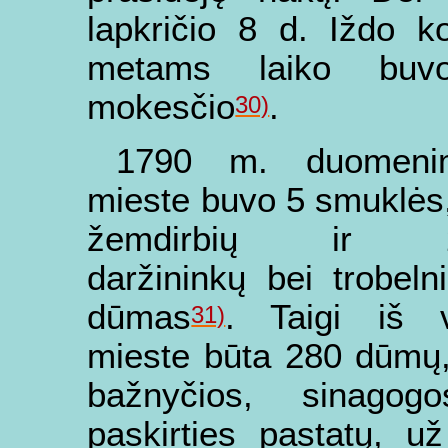
lapkričio 8 d. Iždo k
metams laiko buvo
mokesčio
.
30)
1790 m. duomenim
mieste buvo 5 smuklės
žemdirbių ir 
daržininkų bei trobeln
dūmas
. Taigi iš v
31)
mieste būta 280 dūmų
bažnyčios, sinagog
paskirties pastatų, u