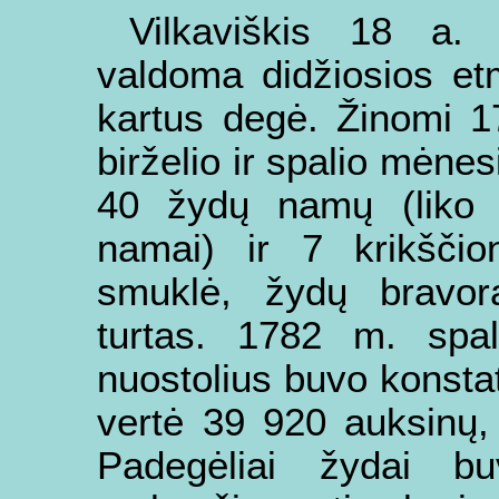
Vilkaviškis 18 a. 
valdoma didžiosios et
kartus degė. Žinomi 1
birželio ir spalio mėne
40 žydų namų (liko 
namai) ir 7 krikščio
smuklė, žydų bravora
turtas. 1782 m. spal
nuostolius buvo konsta
vertė 39 920 auksinų,
Padegėliai žydai bu