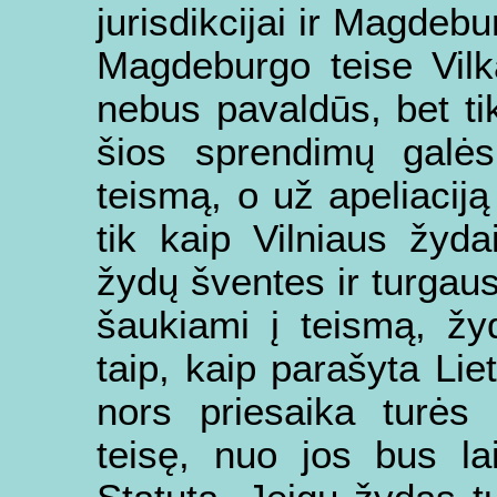
jurisdikcijai ir Magdebu
Magdeburgo teise Vilk
nebus pavaldūs, bet tik
šios sprendimų galės
teismą, o už apeliacij
tik kaip Vilniaus žyda
žydų šventes ir turgau
šaukiami į teismą, žy
taip, kaip parašyta Lie
nors priesaika turės
teisę, nuo jos bus lai