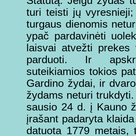
Statutą. Jeigu žydas t
turi teisti jų vyresnieji
turgaus dienomis netur
ypač pardavinėti uolek
laisvai atvežti prekes
parduoti. Ir apskr
suteikiamios tokios pat 
Gardino žydai, ir dvaro 
žydams neturi trukdyti. 
sausio 24 d. į Kauno 
įrašant padaryta klaida 
datuota 1779 metais, 