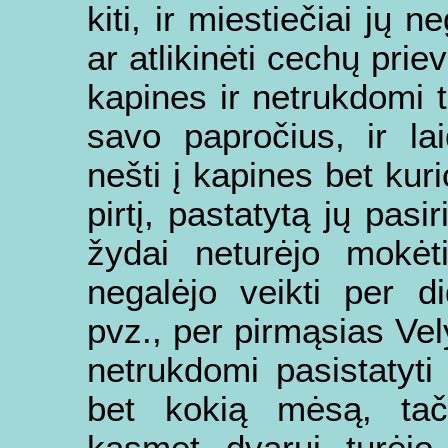
kiti, ir miestiečiai jų n
ar atlikinėti cechų prie
kapines ir netrukdomi t
savo papročius, ir la
nešti į kapines bet kur
pirtį, pastatytą jų pasir
žydai neturėjo mokėti
negalėjo veikti per d
pvz., per pirmąsias Ve
netrukdomi pasistatyti 
bet kokią mėsą, tač