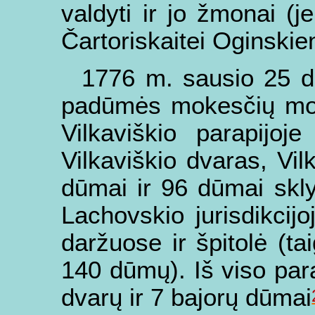
valdyti ir jo žmonai (j
Čartoriskaitei Oginskie
1776 m. sausio 25 d
padūmės mokesčių mok
Vilkaviškio parapijo
Vilkaviškio dvaras, Vi
dūmai ir 96 dūmai skly
Lachovskio jurisdikcij
daržuose ir špitolė (t
140 dūmų). Iš viso para
dvarų ir 7 bajorų dūmai