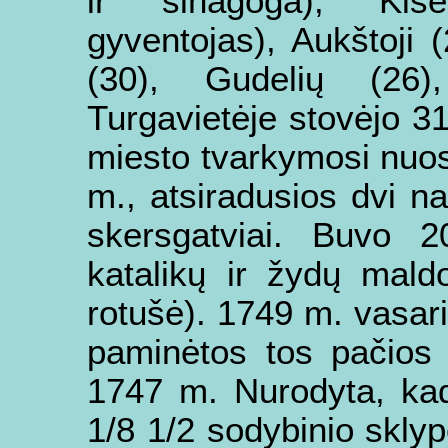
ir sinagoga), Kiše
gyventojas), Aukštoji 
(30), Gudelių (26)
Turgavietėje stovėjo 3
miesto tvarkymosi nuost
m., atsiradusios dvi n
skersgatviai. Buvo 
katalikų ir žydų mald
rotušė). 1749 m. vasari
paminėtos tos pačios g
1747 m. Nurodyta, kad
1/8 1/2 sodybinio skly