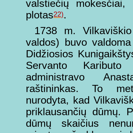
valstiečių mokesčiai
plotas
.
22)
1738 m. Vilkaviškio
valdos) buvo valdoma 
Didžiosios Kunigaikšt
Servanto Kaributo 
administravo Anas
raštininkas. To met
nurodyta, kad Vilkaviš
priklausančių dūmų. P
dūmų skaičius nenu