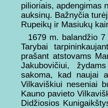
pilioriais, apdengimas 
auksinų. Bažnyčia turėj
Rupeikų ir Masiukų ka
1679 m. balandžio 7 
Tarybai tarpininkauja
prašant atstovams Mark
Jakubovičiui, žydams 
sakoma, kad naujai a
Vilkaviškiui neseniai 
Kauno pavieto Vilkaviš
Didžiosios Kunigaikšty