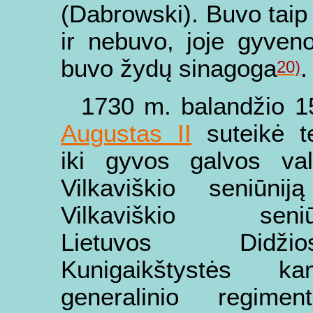
(Dabrowski). Buvo taip p
ir nebuvo, joje gyven
buvo žydų sinagoga
.
20)
1730 m. balandžio 1
Augustas II
suteikė t
iki gyvos galvos val
Vilkaviškio seniūnij
Vilkaviškio seniū
Lietuvos Didžios
Kunigaikštystės k
generalinio regime