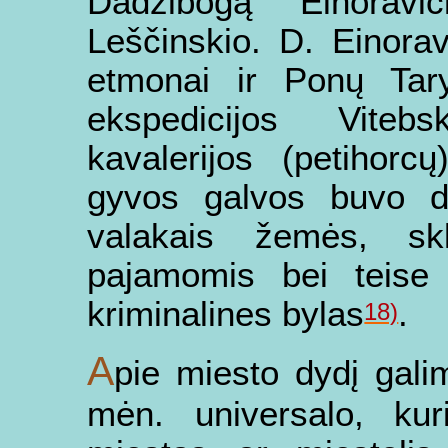
Dadzibogą Einoravič
Leščinskio. D. Einoravi
etmonai ir Ponų Tar
ekspedicijos Viteb
kavalerijos (petihorcų
gyvos galvos buvo du
valakais žemės, skl
pajamomis bei teise 
kriminalines bylas
.
18)
A
pie miesto dydį gali
mėn. universalo, kur