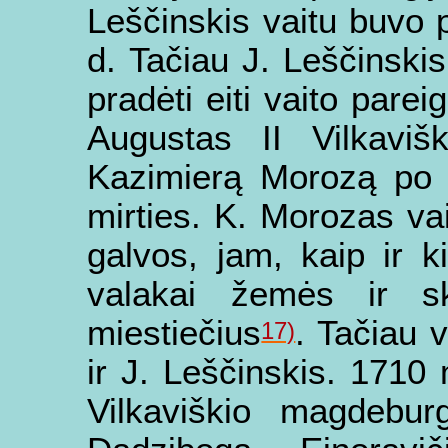
Leščinskis vaitu buvo 
d. Tačiau J. Leščinskis
pradėti eiti vaito pare
Augustas II Vilkaviš
Kazimierą Morozą po 
mirties. K. Morozas vai
galvos, jam, kaip ir k
valakai žemės ir skl
miestiečius
. Tačiau v
17)
ir J. Leščinskis. 1710
Vilkaviškio magdebur