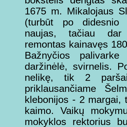
bokštelis dengtas ska
1675 m. Mikalojaus Sl
(turbūt po didesnio 
naujas, tačiau dar
remontas kainavęs 180 
Bažnyčios palivarke
daržinėlė, svirnelis. 
nelikę, tik 2 parš
priklausančiame Šel
klebonijos - 2 margai, 
kaimo. Vaikų mokymu
mokyklos rektorius b