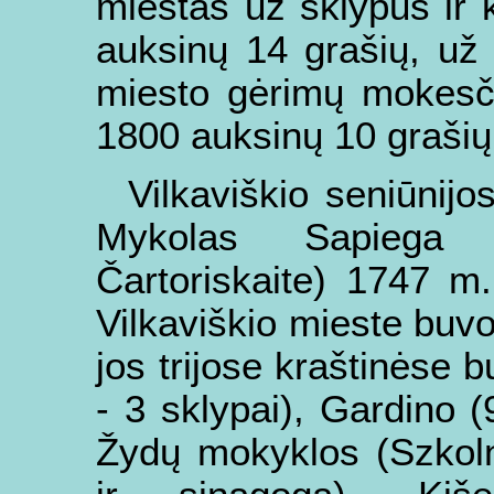
miestas už sklypus ir
auksinų 14 grašių, už
miesto gėrimų mokesč
1800 auksinų 10 graši
Vilkaviškio seniūnij
Mykolas Sapiega
Čartoriskaite) 1747 m
Vilkaviškio mieste buvo
jos trijose kraštinėse b
- 3 sklypai), Gardino (
Žydų mokyklos (Szkoln