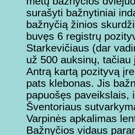
metų bažnyčios dviejuo
surašyti bažnytiniai ind
bažnyčią žinios skurdž
buvęs 6 registrų pozit
Starkevičiaus (dar va
už 500 auksinų, tačiau 
Antrą kartą pozityvą įr
pats klebonas. Jis bažn
papuošęs paveikslais, i
Šventoriaus sutvarkym
Varpinės apkalimas len
Bažnyčios vidaus para