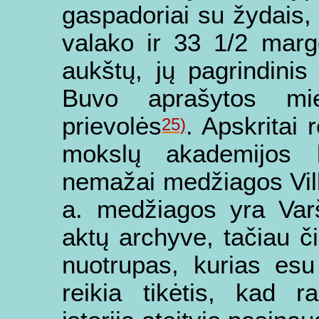
gaspadoriai su žydais
valako ir 33 1/2 marg
aukštų, jų pagrindinis
Buvo aprašytos mi
prievolės
. Apskritai 
25)
mokslų akademijos b
nemažai medžiagos Vilka
a. medžiagos yra Var
aktų archyve, tačiau č
nuotrupas, kurias es
reikia tikėtis, kad r