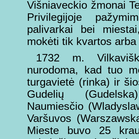
Višniaveckio žmonai Tek
Privilegijoje pažym
palivarkai bei miesta
mokėti tik kvartos arb
1732 m. Vilkaviški
nurodoma, kad tuo me
turgavietė (rinka) ir 
Gudelių (Gudelska
Naumiesčio (Wladyslaw
Varšuvos (Warszawska)
Mieste buvo 25 kraut