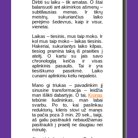
Dirbti su laiku – tik amatas. O štai
balansuoti ant akimirkos ašmenų –
subtiliausias menas. Ir tikrų
meistrų, sukuriančius laiko
perėjimo šedevrus, kaip ir visur,
vienetai.
Laikas – tiesinis, mus taip moko. Ir
kol mus taip moko – laikas tiesinis.
Hakeriai, sukuriantys laiko kilpas,
tiesiog pramina taką iš praeities į
ateitį. O kartu su jais savo
chronologiją keičia ir visas
aplinkinis pasaulis. Tai ir yra
tiesiškumo pasekmė. Laiko
cunami aplinkiniu keliu nepaleisi.
Mano gi triukas – pavadinkim jį
sinusine transformacija – leidžia
man išlikti dabartyje. O tai,
Kronas
tebūnie liudininkas, man labai
svarbu. Po to, kai paslinkau
reduktorių, kileris stovi už manęs
ta pačia poza 3 min. 20 sek., taigi,
aš galiu pasitraukti nebaudžiamas
pasitraukti į praeitį ne daugiau nei
minutę.