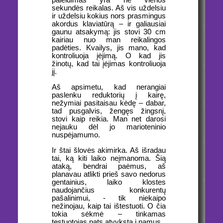
paleidimas yra ne vienos
sekundės reikalas. Aš vis uždelsiu
ir uždelsiu kokius nors prasmingus
akordus klaviatūrą – ir galiausiai
gaunu atsakymą: jis stovi 30 cm
kairiau nuo man reikalingos
padėties. Kvailys, jis mano, kad
kontroliuoja įėjimą. O kad jis
žinotų, kad tai įėjimas kontroliuoja
jį.
Aš apsimetu, kad nerangiai
paslenku reduktorių į kairę,
nežymiai pasitaisau kėdę – dabar,
tad pusgalvis, žengęs žingsnį,
stovi kaip reikia. Man net darosi
nejauku dėl jo marioteninio
nuspėjamumo.
Ir štai šlovės akimirka. Aš išradau
tai, ką kiti laiko neįmanoma. Šią
ataką, bendrai paėmus, aš
planavau atlikti prieš savo nedorus
gentainius, laiko klostes
naudojančius konkurentų
pašalinimui, - tik niekaipo
nežinojau, kaip tai ištestuoti. O čia
tokia sėkmė – tinkamas
testuotojas pats atvyksta į namus.