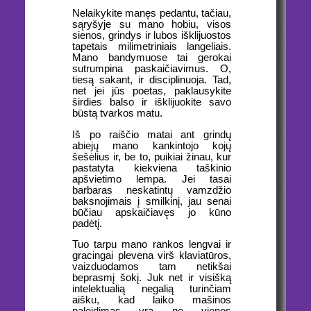
Nelaikykite manęs pedantu, tačiau,
sąryšyje su mano hobiu, visos
sienos, grindys ir lubos išklijuostos
tapetais milimetriniais langeliais.
Mano bandymuose tai gerokai
sutrumpina paskaičiavimus. O,
tiesą sakant, ir disciplinuoja. Tad,
net jei jūs poetas, paklausykite
širdies balso ir išklijuokite savo
būstą tvarkos matu.
Iš po raiščio matai ant grindų
abiejų mano kankintojo kojų
šešėlius ir, be to, puikiai žinau, kur
pastatyta kiekviena taškinio
apšvietimo lempa. Jei tasai
barbaras neskatintų vamzdžio
baksnojimais į smilkinį, jau senai
būčiau apskaičiavęs jo kūno
padėtį.
Tuo tarpu mano rankos lengvai ir
gracingai plevena virš klaviatūros,
vaizduodamos tam netikšai
beprasmį šokį. Juk net ir visišką
intelektualią negalią turinčiam
aišku, kad laiko mašinos