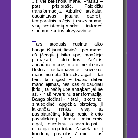
Jis vėl baksnoja mane. Prašau –
pats prisiprašė. Paleidžiu
transformaciją. Atbulinė atskaita,
daugintuvas įgauna pagreitį,
temporalinis slėgis į maksimumą,
visų posistemių startas – trukmės
sinchronizacijos akvyvavimas.
T
arsi atodūsis nusirita laiko
banga: ištįsusi, tiesinė – per mane;
aš įžengiu į laiko upę, pradžioje
pirmąkart, akimirkos šešėlis
apgaubia mane, mano neįtikėtinai
tikslus paskaičiavimas suveikia,
mane numeta 15 sek. atgal, - tai
bent taimingas! – tačiau dabar
mano ėjimas, nes kas gi daugiau
įbris į tą pačią upę antrąkart jei ne
aš, - ir aš reversinu transformaciją.
Banga plečiasi - ir štai ji, skersinė,
sinusoidinė, apglėbia pistoletą, jį
laikančią ranką, visą tą
pasibjaurėtiną kūną; regiu kilerio
pasislinkimą trimis minutėmis
atgal, - nuostabu, jo poza ta pati –
o banga bėga toliau, iš svetainės į
koridorių, poslinkis 7 min. – aš