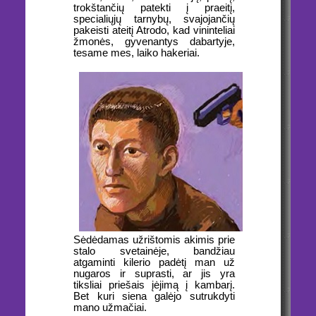
trokštančių patekti į praeitį,
specialiųjų tarnybų, svajojančių
pakeisti ateitį Atrodo, kad vininteliai
žmonės, gyvenantys dabartyje,
tesame mes, laiko hakeriai.
Sėdėdamas užrištomis akimis prie
stalo svetainėje, bandžiau
atgaminti kilerio padėtį man už
nugaros ir suprasti, ar jis yra
tiksliai priešais įėjimą į kambarį.
Bet kuri siena galėjo sutrukdyti
mano užmačiai.