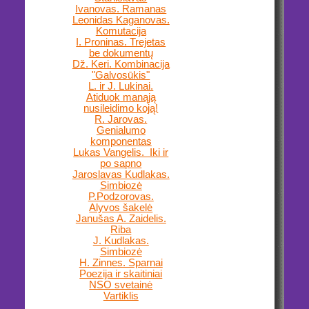
Ivanovas. Ramanas
Leonidas Kaganovas.
Komutacija
I. Proninas. Trejetas
be dokumentų
Dž. Keri. Kombinacija
"Galvosūkis"
L. ir J. Lukinai.
Atiduok manąją
nusileidimo koją!
R. Jarovas.
Genialumo
komponentas
Lukas Vangelis. Iki ir
po sapno
Jaroslavas Kudlakas.
Simbiozė
P.Podzorovas.
Alyvos šakelė
Janušas A. Zaidelis.
Riba
J. Kudlakas.
Simbiozė
H. Zinnes. Sparnai
Poezija ir skaitiniai
NSO svetainė
Vartiklis