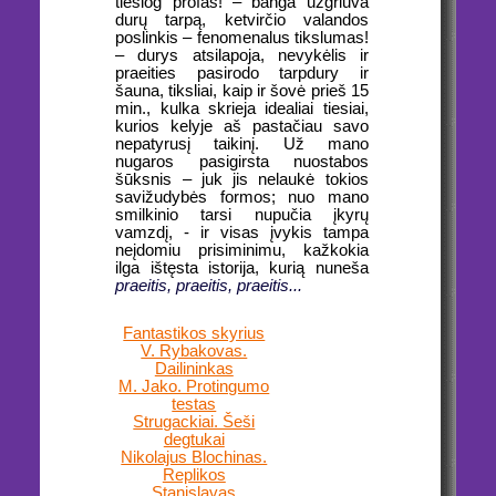
tiesiog profas! – banga užgriūva
durų tarpą, ketvirčio valandos
poslinkis – fenomenalus tikslumas!
– durys atsilapoja, nevykėlis ir
praeities pasirodo tarpdury ir
šauna, tiksliai, kaip ir šovė prieš 15
min., kulka skrieja idealiai tiesiai,
kurios kelyje aš pastačiau savo
nepatyrusį taikinį. Už mano
nugaros pasigirsta nuostabos
šūksnis – juk jis nelaukė tokios
savižudybės formos; nuo mano
smilkinio tarsi nupučia įkyrų
vamzdį, - ir visas įvykis tampa
neįdomiu prisiminimu, kažkokia
ilga ištęsta istorija, kurią nuneša
praeitis, praeitis, praeitis...
Fantastikos skyrius
V. Rybakovas.
Dailininkas
M. Jako. Protingumo
testas
Strugackiai. Šeši
degtukai
Nikolajus Blochinas.
Replikos
Stanislavas