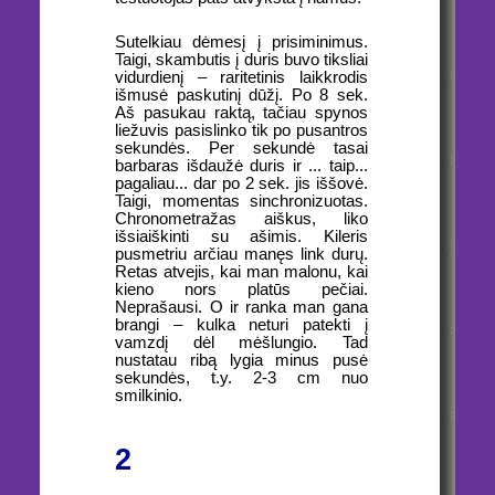
Sutelkiau dėmesį į prisiminimus.
Taigi, skambutis į duris buvo tiksliai
vidurdienį – raritetinis laikkrodis
išmusė paskutinį dūžį. Po 8 sek.
Aš pasukau raktą, tačiau spynos
liežuvis pasislinko tik po pusantros
sekundės. Per sekundė tasai
barbaras išdaužė duris ir ... taip...
pagaliau... dar po 2 sek. jis iššovė.
Taigi, momentas sinchronizuotas.
Chronometražas aiškus, liko
išsiaiškinti su ašimis. Kileris
pusmetriu arčiau manęs link durų.
Retas atvejis, kai man malonu, kai
kieno nors platūs pečiai.
Neprašausi. O ir ranka man gana
brangi – kulka neturi patekti į
vamzdį dėl mėšlungio. Tad
nustatau ribą lygia minus pusė
sekundės, t.y. 2-3 cm nuo
smilkinio.
2