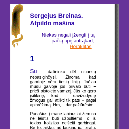
Sergejus Breinas.
Atpildo mašina
Niekas negali įžengti į tą
pačią upę antrąkart,
Heraklitas
1
S
u
dailininku dėl niuansų
nepasiginčysi. Žinoma, kad
gamtoje nėra tiesių linijų. Tačiau
mūsų galvoje jos privalo būti –
prieš pistoleto vamzdį. Jūs ko gero
įsitikinę, kad ir savižudystę
žmogus gali atlikti tik pats – pagal
apibrėžimą. Hm,... dar pažiūrėsim.
Panašius į mane labiausiai žemina
ne leistis būti užpultiems, o iš
tokios kolizijos neišeiti garbingai.
Be to, aišku, aš laukiau jų, piratų,