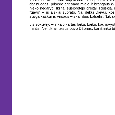
ieškoti? Ji ką – mane taip užbūrė, kad jau savo sė
dar nuogas, prisėdo ant savo mielo ir brangaus (vis
nieko nedaryti. Iki tai susiprotėjo greitai. Reiškia,
"gavo" – jis aiškiai suprato. Na, dėkui Dievui, ko
staiga kažkur iš viršaus – skambus balselis: "Lik 
Jis šoktelėjo – ir kaip kartas laiku. Laiku, kad išv
mintis. Ne, tikrai, teisus buvo Džonas, kai išrinko būt