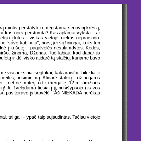
lvą mintis perstatyti jo mėgstamą senovinį krėslą,
 dar kas nors perstumta? Kas aplamai vyksta – ar
gtelėjo į kitus – viskas vietoje, niekas nepradingo.
dino "savo kabinetu", nors, jei sąžiningai, koks ten
velgė į kušetę – pagalvėlės nesulamdytos. Kėdės,
ršo, žinoma, Džonas. Tuo labiau, kad dabar jis
ufetą ir dėl visko atidarė tą stalčių, kuriame buvo
me visi auksiniai segtukai, kaklaraiščio laikikliai ir
eilės, prisiminimą. Atidarė stalčių – už nugaros
ydo – net ne moterį, o tik mergaitę. 12 m. amžiaus
ių! Ji, žvelgdama tiesiai į jį, nusišypsojo (jis vos
balsu pasiteiravo įsibrovėlė. "Aš NIEKADA nerūkau
tinai, tai gali – ypač taip sujaudintas. Tačiau vietoje