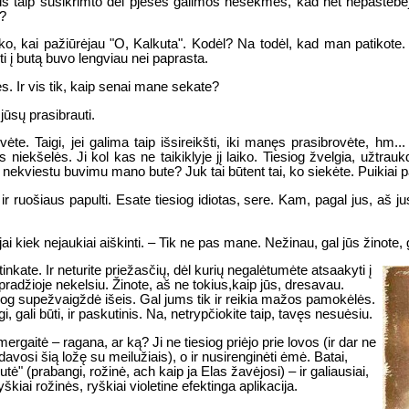
s taip susikrimto dėl pjesės galimos nesėkmės, kad net nepastebėjo
?
iko, kai pažiūrėjau "O, Kalkuta". Kodėl? Na todėl, kad man patikote.
kti į butą buvo lengviau nei paprasta.
ęs. Ir vis tik, kaip senai mane sekate?
 jūsų prasibrauti.
vėte. Taigi, jei galima taip išsireikšti, iki manęs prasibrovėte, hm..
os niekšelės. Ji kol kas ne taikiklyje jį laiko. Tiesiog žvelgia, užtr
 nekviestu buvimu mano bute? Juk tai būtent tai, ko siekėte. Puikiai
, ir ruošiaus papulti. Esate tiesiog idiotas, sere. Kam, pagal jus, aš j
 jai kiek nejaukiai aiškinti. – Tik ne pas mane. Nežinau, gal jūs žinote
tinkate. Ir neturite priežasčių, dėl kurių negalėtumėte atsaakyti į
adžioje nekelsiu. Žinote, aš ne tokius,kaip jūs, dresavau.
esiog supežvaigždė išeis. Gal jums tik ir reikia mažos pamokėlės.
gali būti, ir paskutinis. Na, netrypčiokite taip, tavęs nesuėsiu.
ergaitė – ragana, ar ką? Ji ne tiesiog priėjo prie lovos (ir dar ne
avosi šią ložę su meilužiais), o ir nusirenginėti ėmė. Batai,
utė" (prabangi, rožinė, ach kaip ja Elas žavėjosi) – ir galiausiai,
kiai rožinės, ryškiai violetine efektinga aplikacija.