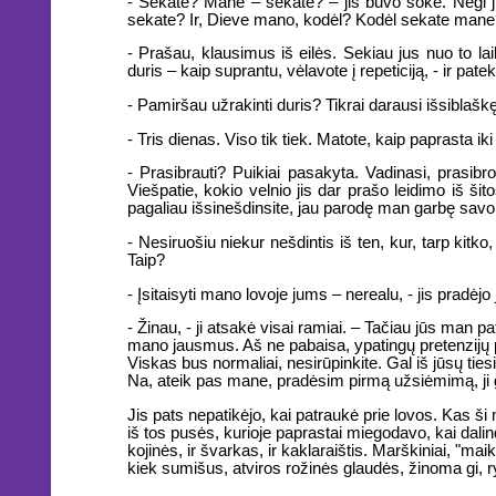
- Sekate? Mane – sekate? – jis buvo šoke. Negi ji
sekate? Ir, Dieve mano, kodėl? Kodėl sekate mane
- Prašau, klausimus iš eilės. Sekiau jus nuo to la
duris – kaip suprantu, vėlavote į repeticiją, - ir pate
- Pamiršau užrakinti duris? Tikrai darausi išsiblašk
- Tris dienas. Viso tik tiek. Matote, kaip paprasta iki
- Prasibrauti? Puikiai pasakyta. Vadinasi, prasibro
Viešpatie, kokio velnio jis dar prašo leidimo iš šit
pagaliau išsinešdinsite, jau parodę man garbę savo
- Nesiruošiu niekur nešdintis iš ten, kur, tarp kitko
Taip?
- Įsitaisyti mano lovoje jums – nerealu, - jis pradėjo
- Žinau, - ji atsakė visai ramiai. – Tačiau jūs man pa
mano jausmus. Aš ne pabaisa, ypatingų pretenzijų pr
Viskas bus normaliai, nesirūpinkite. Gal iš jūsų ti
Na, ateik pas mane, pradėsim pirmą užsiėmimą, ji gi, 
Jis pats nepatikėjo, kai patraukė prie lovos. Kas ši m
iš tos pusės, kurioje paprastai miegodavo, kai dalind
kojinės, ir švarkas, ir kaklaraištis. Marškiniai, "maik
kiek sumišus, atviros rožinės glaudės, žinoma gi, ryš