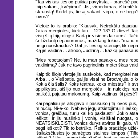
"Tau viskas tiesiog puikiai pavyksta, - pranešė pa
taip sakant, įkvėpimui". Jis, virpėdamas, iškentė 
skruostą! Kodėl jis, tiesą sakant, virpa, o ne bėg
lovos?
Vietoje to jis prabilo: "Klausyk. Netrokštu daugia
žalias mergiotes, kiek tau – 12? 13? O dieve! Ta
visų šitų trijų dingsi. Kartą ir visiems laikams". Tač
šnibždantį nepadorumus, maždaug tokius "mano mei
netgi nuoskaudos? Gal jis tiesiog scenoje, tik nepa
Ką jis vaidina ... atrodo, Judžiną ... kažką panašaus?
"Mes repetuojam? Ne, tu man pasakyk, mes repetuoj
vaidinimą? Juk ne tavo pagrindinis moteriškas vaidmu
Kaip tik šioje vietoje jis susivokė, kad mergiotei nerū
Arba ... o Viešpatie, gal jis visai ne Brodvėjuje, o 
Kokia čia šalis? Koks teatras, koks miestas? Ir sv
apiplikytas, atšlijo nuo mergiotės – ir, nuleidęs ran
patikėti, pajutau malonumą. Kaip vadinasi ši pjesė?
Kai pagaliau jis atsigavo ir pasisuko į tą lovos pus,
minučių. Ni-e-ko. Nebuvo jėgų atsistojimui ir ieškojim
vonios, greičiau, turiu kai ko paklausti!" Jokio ats
ieškoti. Ir jis nuslinko į vonią, visiškai nuog
NEATSISKLEISTI. Vonios durys atviros iki galo. Vid
bėgti ieškoti? Tik to betrūko. Reikia pradžioje užlėk
išsilaksčiusios jo pamėgtos stalinės lempos ("Tiff