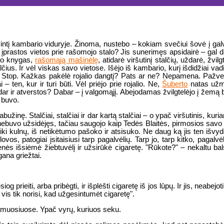
stovintį kambario viduryje. Žinoma, nustebo – kokiam svečiui šovė į ga
 įprastos vietos prie rašomojo stalo? Jis sunerimęs apsidairė – gal
ino knygas,
rašomąją mašinėlę
, atidarė viršutinį stalčių, uždarė, žvil
talčius. Ir vėl viskas savo vietose. Išėjo iš kambario, kurį išdidžiai va
inę. Stop. Kažkas pakėlė rojalio dangtį? Pats ar ne? Nepamena. Paž
 – ten, kur ir turi būti. Vėl priėjo prie rojalio. Ne,
Šuberto
natas užmi
 dar ir atverstos? Dabar – į valgomąjį. Abejodamas žvilgtelėjo į žemą b
 buvo.
bužinę. Stalčiai, stalčiai ir dar kartą stalčiai – o ypač viršutinis, kuria
buvo užsidėjęs, tačiau saugojo kaip Tedės Blaitės, pirmosios savo m
to iki kulnų, iš netikėtumo pašoko ir atsisuko. Ne daug ką jis ten išv
vos, patogiai įsitaisiusi tarp pagalvėlių. Tarp jo, tarp kitko, pagalvėl
šenės išsiėmė žiebtuvėlį ir užsirūkė cigaretę. "Rūkote?" – nekaltu 
ana griežtai.
og prieiti, arba pribėgti, ir išplėšti cigaretę iš jos lūpų. Ir jis, neabejo
vis tik norisi, kad užgesintumėt cigaretę".
iegamuosiuose. Ypač vyrų, kuriuos seku.