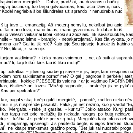
drąsindama mergiotė. – Dabar, pradžiai, tau dovanosiu bučinį –
lengvą bučinuką, tuo tarpu galvodamas, kad, ačiū Dievui, nors į
a? Kodėl negriebia šios šliundrelės už sprando ir nenudrebia nuo
u šitų tavo ... emanacijų. Aš moterų nemyliu, nekalbat jau apie
ip. Tai mano lova, mano butas, mano gyvenimas. Ir dabar tu iš
iau jo vėlesni veiksmai labai kirtosi su žodžiais. Tik įsivaizduokite, kas
le – mano laime – brangioji - nepakartojama". Kas čia vyksta, jo 
mena kur? Gal tai tik rolė? Kaip toje Šou pjesėje, kurioje jis kabino
 Ne, tikrai, jis scenoje.
am vaidinimą? Ir koks mano vaidmuo ... ne, aš puikiai suprantu, ka
o? Ir, tarp kitko, kiek tau iš tikro metų/"
pi pokalbiai – ji tiesiog siurbė jį į save – ir jis, beje, tam nesipriešino
kokiam nors suknistame pornofilme? O gal jį pagrobė ir perkėlė į ateitį, 
arbiausia – kokioje PJESĖJE jis vaidina ir ar jo vaidmuo PAGRINDINIS?
kas, išsitiesė ant lovos. "Mažoji raganaitė, - tarstelėjo jis be pykčio
 Kas per spektaklis?"
 kur, pagal viską, turėjo gulėti mergiotė, - pamatė, kad ten nieko nėra. 
ui, ir jis nusprendė pašaukti. Paluk, jis net nežino, kuo ji vardu! "Ei, 
ako. "Mergaite, - rėkė jis garsiau, - kur tu?" Jokio atsako. Kurgi pas
as, o tuo tarpu net prie meilužių jis niekada nuogas po butą neid
uje – tuščia. Jis perlėkė per visą butą. Mergiotės kaip tokios nebuvo
ti į miegamąjį, apsirengti. Jis pasileido bėgte, iš eigos trenkėsi klub
ani", ne kitaip) trenksmas gražino protą. "Bet juk tai nuostabi proga