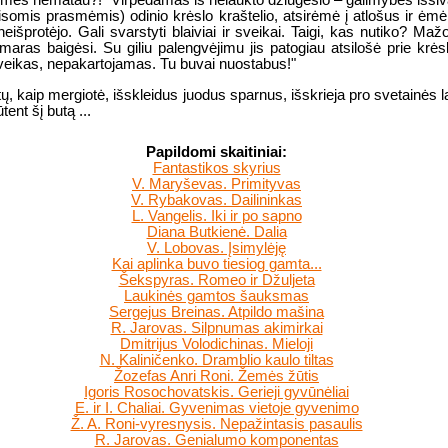
kmės nematau?!" Virpėdamas iš nelaukto džiugesio – galimybės išsiva
omis prasmėmis) odinio krėslo kraštelio, atsirėmė į atlošus ir ėmė tv
 neišprotėjo. Gali svarstyti blaiviai ir sveikai. Taigi, kas nutiko? Ma
smaras baigėsi. Su giliu palengvėjimu jis patogiau atsilošė prie krės
sveikas, nepakartojamas. Tu buvai nuostabus!"
ystų, kaip mergiotė, išskleidus juodus sparnus, išskrieja pro svetainės
ent šį butą ...
Papildomi skaitiniai:
Fantastikos skyrius
V. Maryševas. Primityvas
V. Rybakovas. Dailininkas
L. Vangelis. Iki ir po sapno
Diana Butkienė. Dalia
V. Lobovas. Įsimylėję
Kai aplinka buvo tiesiog gamta...
Šekspyras. Romeo ir Džuljeta
Laukinės gamtos šauksmas
Sergejus Breinas. Atpildo mašina
R. Jarovas. Silpnumas akimirkai
Dmitrijus Volodichinas. Mieloji
N. Kaliničenko. Dramblio kaulo tiltas
Žozefas Anri Roni. Žemės žūtis
Igoris Rosochovatskis. Gerieji gyvūnėliai
E. ir I. Chaliai. Gyvenimas vietoje gyvenimo
Ž. A. Roni-vyresnysis. Nepažintasis pasaulis
R. Jarovas. Genialumo komponentas