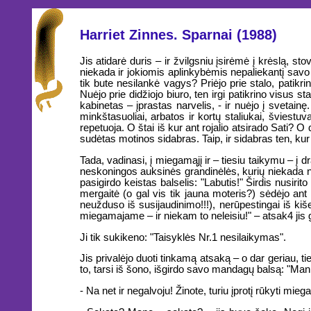
Harriet Zinnes. Sparnai (1988)
Jis atidarė duris – ir žvilgsniu įsirėmė į krėslą, 
niekada ir jokiomis aplinkybėmis nepaliekantį savo
tik bute nesilankė vagys? Priėjo prie stalo, patikr
Nuėjo prie didžiojo biuro, ten irgi patikrino visus s
kabinetas – įprastas narvelis, - ir nuėjo į sveta
minkštasuoliai, arbatos ir kortų staliukai, šviestuvai
repetuoja. O štai iš kur ant rojalio atsirado Sati? O
sudėtas motinos sidabras. Taip, ir sidabras ten, kur
Tada, vadinasi, į miegamąjį ir – tiesiu taikymu – į dra
neskoningos auksinės grandinėlės, kurių niekada ne
pasigirdo keistas balselis: "Labutis!" Širdis nusiri
mergaitė (o gal vis tik jauna moteris?) sėdėjo ant lo
neužduso iš susijaudinimo!!!), nerūpestingai iš ki
miegamajame – ir niekam to neleisiu!" – atsak4 jis g
Ji tik sukikeno: "Taisyklės Nr.1 nesilaikymas".
Jis privalėjo duoti tinkamą atsaką – o dar geriau, tiesi
to, tarsi iš šono, išgirdo savo mandagų balsą: "Man 
- Na net ir negalvoju! Žinote, turiu įprotį rūkyti m