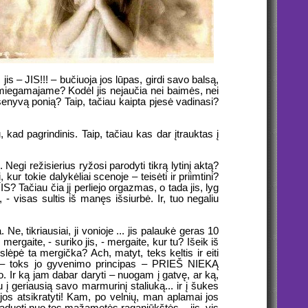
 jis – JIS!!! – bučiuoja jos lūpas, girdi savo balsą,
miegamajame? Kodėl jis nejaučia nei baimės, nei
 senyvą ponią? Taip, tačiau kaipta pjesė vadinasi?
d pagrindinis. Taip, tačiau kas dar įtrauktas į
. Negi režisierius ryžosi parodyti tikrą lytinį aktą?
kur tokie dalykėliai scenoje – teisėti ir priimtini?
 Tačiau čia jį perliejo orgazmas, o tada jis, lyg
, - visas sultis iš manęs išsiurbė. Ir, tuo negaliu
Ne, tikriausiai, ji vonioje ... jis palaukė geras 10
mergaite, - suriko jis, - mergaite, kur tu? Išeik iš
islėpė ta mergička? Ach, matyt, teks keltis ir eiti
avo – toks jo gyvenimo principas – PRIEŠ NIEKĄ
. Ir ką jam dabar daryti – nuogam į gatvę, ar ką,
u į geriausią savo marmurinį staliuką... ir į šukes
 jos atsikratyti! Kam, po velnių, man aplamai jos