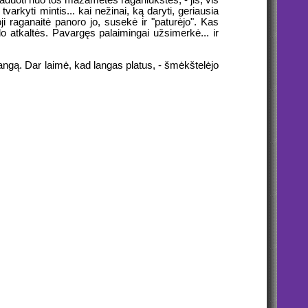
duoti nuo tos mažametės raganiūkštės, - jis, vis
arkyti mintis... kai nežinai, ką daryti, geriausia
žoji raganaitė panoro jo, susekė ir "paturėjo". Kas
lo atkaltės. Pavargęs palaimingai užsimerkė... ir
 langą. Dar laimė, kad langas platus, - šmėkštelėjo