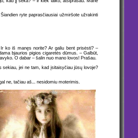
, kad jį seka? – ir kiek laiko, atsiprašau. Mane
 Šiandien ryte paprasčiausiai užmiršote užrakinti
. Ir ko iš manęs norite? Ar galiu bent prisėsti? –
aukdama bjaurios pigios cigaretės dūmus. – Galbūt,
 pavyko. O dabar – šalin nuo mano lovos! Prašau.
us sekiau, jei ne tam, kad įsitaisyčiau jūsų lovoje?
, gal ne, tačiau aš... nesidomiu moterimis.