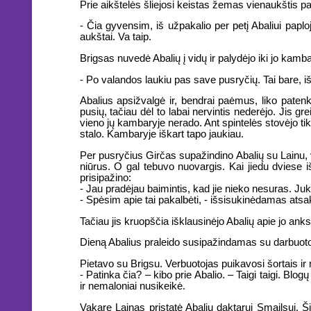
Prie aikštelės šliejosi keistas žemas vienaukštis p
- Čia gyvensim, iš užpakalio per petį Abaliui papl
aukštai. Va taip.
Brigsas nuvedė Abalių į vidų ir palydėjo iki jo kamb
- Po valandos laukiu pas save pusryčių. Tai bare, iš 
Abalius apsižvalgė ir, bendrai paėmus, liko patenk
pusių, tačiau dėl to labai nervintis nederėjo. Jis gr
vieno jų kambaryje nerado. Ant spintelės stovėjo ti
stalo. Kambaryje iškart tapo jaukiau.
Per pusryčius Girčas supažindino Abalių su Lainu, v
niūrus. O gal tebuvo nuovargis. Kai jiedu dviese 
prisipažino:
- Jau pradėjau baimintis, kad jie nieko nesuras. Ju
- Spėsim apie tai pakalbėti, - išsisukinėdamas atsa
Tačiau jis kruopščia išklausinėjo Abalių apie jo an
Dieną Abalius praleido susipažindamas su darbuotoj
Pietavo su Brigsu. Verbuotojas puikavosi šortais ir 
- Patinka čia? – kibo prie Abalio. – Taigi taigi. Bl
ir nemaloniai nusikeikė.
Vakare Lainas pristatė Abalių daktarui Smailsui. Š