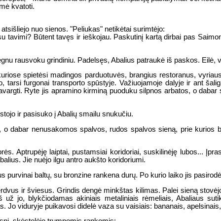
ėmė kvatoti.
tsišliejo nuo sienos. "Peliukas" netikėtai surimtėjo:
 su tavimi? Būtent tavęs ir ieškojau. Paskutinį kartą dirbai pas Saimo
rėgnu rausvoku grindiniu. Padelsęs, Abalius patraukė iš paskos. Eilė, v
, kuriose spietėsi madingos parduotuvės, brangius restoranus, vyriaus
, tarsi furgonai transporto spūstyje. Važiuojamoje dalyje ir ant šalig
vargti. Ryte jis apramino kirminą puoduku silpnos arbatos, o dabar 
tojo ir pasisuko į Abalių smailu snukučiu.
ią, o dabar nenusakomos spalvos, rudos spalvos sieną, prie kurios buv
orės. Aptrupėję laiptai, pustamsiai koridoriai, suskilinėję lubos... Įp
lius. Jie nuėjo ilgu antro aukšto koridoriumi.
us purvinai baltų, su bronzine rankena durų. Po kurio laiko jis pasirodė
 erdvus ir šviesus. Grindis dengė minkštas kilimas. Palei sieną stovė
 už jo, blykčiodamas akiniais metaliniais rėmeliais, Abaliaus sutik
as. Jo viduryje puikavosi didelė vaza su vaisiais: bananais, apelsinai