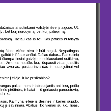
ai dažniausiai sutinkami valstybinėse įstaigose. Už
yti bet kurį nurodymą, bet kurį paliepimą.
išraišką. Tačiau kas iš to? Kas patikės nutaisyta
ų šiose eilėse nėra ir būti negali. Neypatingas
galbūt ir iššaukiančiai. Tačiau dabar... Paskutinių
d čiumpa tiesiai gatvėje ir, neklausdami sutikimo,
ti žmones neaišku kur, išspausti visas jų sultis
au lavonas, pusiau invalidas ir neabejotinai vėl
ntelį eilėje. Ir ko prisikabino?
angus paltas, nors ir tabaluojantis ant liesų pečių
nės pirštinės, ir batai – iš geriausių parduotuvių,
d ir ką.
masis. Kaimynai eilėje iš dešinės ir kairės sujudo,
kų įsisavinimui. Abalius liko vienas su juo. Tipas,