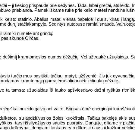
tai – jį tiesiog prispaudė prie sėdynės. Tada, labai greitai, atsileido. 
bebuvo prieblanda. Pamėkliškame rūke prie kelio matėsi nendrinė lūšne
nk keisto statinio. Abalius matė: vienas pabeldė į duris, kiras į lang
 durų stačiakampyje. Sėdintys autobuse ramiai snaudė. Vairuotojas r
ir laimikį numetė ant grindų:
 - pasiskundė Girčas.
ešė dešimtį kramtomosios gumos dėžučių. Vėl užtraukė užuolaidas. Subu
tysis turėjo mus pasitikti, tačiau, matyt, užšventė. Jis juk gyvena čia
iaumodamas kramtomąją gumą ėmė atidarinėti ledinukų dėžutę.
vo ta tamsa: užuolaidas iš lauko apšviesdavo dažni ryškūs ritmiški
 bejėgiškai nuleido galvą ant vairo. Brigsas ėmė energingai kumščiuoti
dulkėtos, su apdžiūvusios žolės kuokštais. Tačiau pakėlęs akis su
yškios, tarsi išsilydžiusios saulės pusratis. Danguje, giliame ir pla
ės augo krūmynai, dengiami tankaus ryto rūko: tikriausiai kažkur netoli