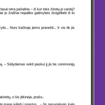
tasai nėra pašalinis – iš kur toks žinotų jo vardą?
iai jo žodžiai nepaliko galimybės išsigelbėti iš to
is... Nors kažkaip jiems pranešti... Ir vis tik jis
ą. – Siūlydamas sekti paskui jį jis be ceremonijų
inėtų, o šis įtikinėja, prašo..
e mane įvilioti į spąstus... - Jis nesugalvojo, kaip