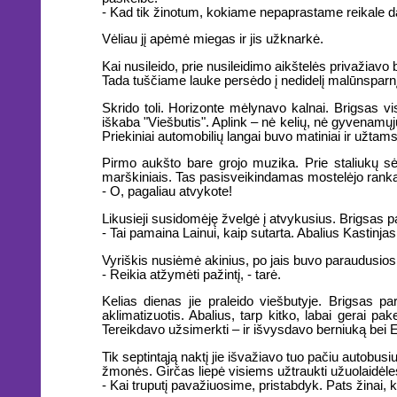
- Kad tik žinotum, kokiame nepaprastame reikale dal
Vėliau jį apėmė miegas ir jis užknarkė.
Kai nusileido, prie nusileidimo aikštelės privažiavo 
Tada tuščiame lauke persėdo į nedidelį malūnsparnį.
Skrido toli. Horizonte mėlynavo kalnai. Brigsas vi
iškaba "Viešbutis". Aplink – nė kelių, nė gyvenamųj
Priekiniai automobilių langai buvo matiniai ir užtams
Pirmo aukšto bare grojo muzika. Prie staliukų sėdė
marškiniais. Tas pasisveikindamas mostelėjo ranka 
- O, pagaliau atvykote!
Likusieji susidomėję žvelgė į atvykusius. Brigsas pas
- Tai pamaina Lainui, kaip sutarta. Abalius Kastinjas
Vyriškis nusiėmė akinius, po jais buvo paraudusios
- Reikia atžymėti pažintį, - tarė.
Kelias dienas jie praleido viešbutyje. Brigsas par
aklimatizuotis. Abalius, tarp kitko, labai gerai pa
Tereikdavo užsimerkti – ir išvysdavo berniuką bei Es
Tik septintąją naktį jie išvažiavo tuo pačiu autobusi
žmonės. Girčas liepė visiems užtraukti užuolaidėles 
- Kai truputį pavažiuosime, pristabdyk. Pats žinai, k