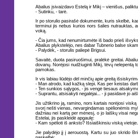
Abalius įsivaizdavo Estelą ir Mikį – vienišus, paliktu
- Sutinku, - tarė.
Ir po storulio pasirašė dokumente, kuris skelbė, kad 
terminui jis nebus kurios nors šalies nutrauktas, 
voką.
- Čia jums, kad nenumirtumėte iš bado prieš išvyks
Abalius plykstelėjo, nes dabar Tubnerio balse skam
- Palydėk, - storulis paliepė Brigsui.
Savaitė, duota pasiruošimui, pralėkė greitai. Abal
dovanų. Norėjosi nudžiuginti Mikį, tėvų nelepentą 
pamokas.
Ir vis labiau liūdėjo dėl minčių apie greitą išsiskyr
- Man atrodo, kad kažką slepi. Kas per keistas da
- Ten sunkios sąlygos, - jis vengė tiesaus atsakymo
- Suprantu, atsisakyti negalėjai... - ji pasidavė jo a
Jis užtikrino ją, ramino, nors kartais norėjosi vis
svorį nešti vienas, nevargindamas spėlionėmis mylim
dažniau nei kartą per mėnesį, o jo laiškų visai nega
Estelai, jis paskleidė apgaulę:
- Kam spėlioti iš anksto? Išsiaiškinsiu viską vietoje
Jie palydėjo jį į aerouostą. Kartu su juo skrido Br
paskelbė: