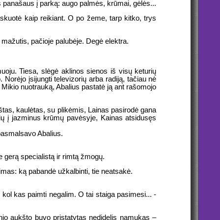
s panašaus į parką: augo palmės, krūmai, gėlės...
skuotė kaip reikiant. O po žeme, tarp kitko, trys
o mažutis, pačioje palubėje. Degė elektra.
uoju. Tiesa, slėgė aklinos sienos iš visų keturių
 Norėjo įsijungti televizorių arba radiją, tačiau nė
 Mikio nuotrauką, Abalius pastatė ją ant rašomojo
kštas, kaulėtas, su plikėmis, Lainas pasirodė gana
ašių į jazminus krūmų pavėsyje, Kainas atsidusęs
pasmalsavo Abalius.
 gerą specialistą ir rimtą žmogų.
mas: ką pabandė užkalbinti, tie neatsakė.
 kol kas paimti negalim. O tai staiga pasimesi... -
minio aukšto buvo pristatytas nedidelis namukas –