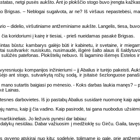
astatas, netgi pusės aukšto. Ant jo plokščio stogo buvo įrengta kažka
ojo Brigsas. – Neblogai sugalvota, ar ne? Iš viršaus nepastebėsi, ma
ario – didelio, viršutiniame antžeminiame aukšte. Langelis, tiesa, buv
čia koridoriumi į kairę ir tiesiai, - prieš nueidamas pasakė Brigsas.
intas būstu: kambarys galėjo būti ir kabinetu, ir svetaine, ir miegam
eitai susitvarkė: nusiskuto, nusimaudė, išgėrė šalto alaus iš šaldytuvo.
k sulūžės patefonas. Plokštelių nebuvo. Iš lagamino išėmęs Estelos ir
yresniuoju kompanijos inžinieriumi – jį Abalius ir turėjo pakeisti. Au
išėjo ant stogo, sutvarkytą rožių sodą, ir įsitaisė šezlonguose pan
k mano sutartis baigiasi po mėnesio.
- Koks darbas laukia manęs? – 
kė Lainas.
kstesnes darbovietes. Iš jo pastabų Abalius susidarė nuomonę kaip apie
ų namu, kaip jį čia vadino. Kaip pasirodė, tai gana nuobodus užsiėmi
marškinėliais. Jo liežuvis pynėsi dar labiau:
ogų dalykų nesiūlau. Dabar važiuosim į medžioklę su Girču. Gaila, tavęs
is gyveno atskirai nuo kitų: sodelyje, tolimame jo gale, prie antže