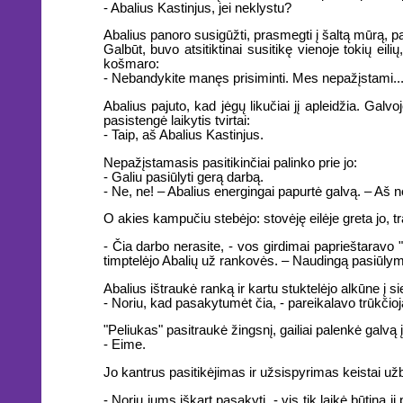
- Abalius Kastinjus, jei neklystu?
Abalius panoro susigūžti, prasmegti į šaltą mūrą, pa
Galbūt, buvo atsitiktinai susitikę vienoje tokių eil
košmaro:
- Nebandykite manęs prisiminti. Mes nepažįstami..
Abalius pajuto, kad jėgų likučiai jį apleidžia. Galv
pasistengė laikytis tvirtai:
- Taip, aš Abalius Kastinjus.
Nepažįstamasis pasitikinčiai palinko prie jo:
- Galiu pasiūlyti gerą darbą.
- Ne, ne! – Abalius energingai papurtė galvą. – Aš ne
O akies kampučiu stebėjo: stovėję eilėje greta jo, trau
- Čia darbo nerasite, - vos girdimai paprieštaravo
timptelėjo Abalių už rankovės. – Naudingą pasiūly
Abalius ištraukė ranką ir kartu stuktelėjo alkūne į si
- Noriu, kad pasakytumėt čia, - pareikalavo trūkčioj
"Peliukas" pasitraukė žingsnį, gailiai palenkė galvą į
- Eime.
Jo kantrus pasitikėjimas ir užsispyrimas keistai užbūr
- Noriu jums iškart pasakyti, - vis tik laikė būtina 