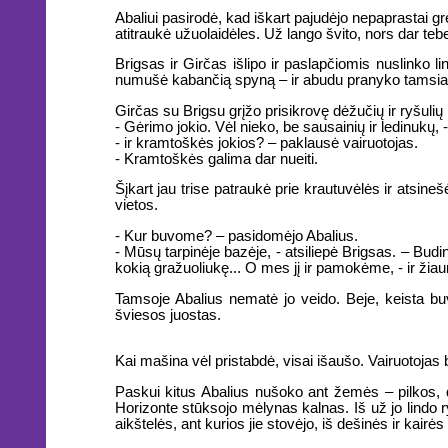
Abaliui pasirodė, kad iškart pajudėjo nepaprastai grei
atitraukė užuolaidėles. Už lango švito, nors dar te
Brigsas ir Girčas išlipo ir paslapčiomis nuslinko li
numušė kabančią spyną – ir abudu pranyko tamsiame
Girčas su Brigsu grįžo prisikrovę dėžučių ir ryšulių 
- Gėrimo jokio. Vėl nieko, be sausainių ir ledinukų,
- ir kramtoškės jokios? – paklausė vairuotojas.
- Kramtoškės galima dar nueiti.
Šįkart jau trise patraukė prie krautuvėlės ir atsin
vietos.
- Kur buvome? – pasidomėjo Abalius.
- Mūsų tarpinėje bazėje, - atsiliepė Brigsas. – Budin
kokią gražuoliukę... O mes jį ir pamokėme, - ir ž
Tamsoje Abalius nematė jo veido. Beje, keista bu
šviesos juostas.
Kai mašina vėl pristabdė, visai išaušo. Vairuotojas
Paskui kitus Abalius nušoko ant žemės – pilkos, 
Horizonte stūksojo mėlynas kalnas. Iš už jo lindo r
aikštelės, ant kurios jie stovėjo, iš dešinės ir kair