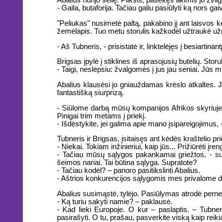
Abalius nurijo seilę. Plikšis, pasekęs akimis jo žvi
- Gaila, butaforija. Tačiau galiu pasiūlyti ką nors ga
"Peliukas" nusimetė paltą, pakabino jį ant laisvos k
žemėlapis. Tuo metu storulis kažkodėl užtraukė užuo
- Aš Tubneris, - prisistatė ir, linktelėjęs į besiarti
Brigsas įpylė į stiklines iš aprasojusių butelių. Stor
- Taigi, neslėpsiu: žvalgomės į jus jau seniai. Jūs m
Abalius klausėsi jo gniauždamas krėslo atkaltes. Jis 
fantastišką siurprizą.
- Siūlome darbą mūsų kompanijos Afrikos skyriuje,
Pinigai trim metams į priekį.
- Išdėstykite, jei galima apie mano įsipareigojimus, - 
Tubneris ir Brigsas, įsitaisęs ant kėdės kraštelio pr
- Niekai. Tokiam inžinieriui, kaip jūs... Prižiūrėti į
- Tačiau mūsų sąlygos pakankamai griežtos, - sunki
šeimos nariai. Tai būtina sąlyga. Supratote?
- Tačiau kodėl? – panoro pasitikslinti Abalius.
- Aštrios konkurencijos sąlygomis mes privalome da
Abalius susimąstė, tylėjo. Pasiūlymas atrodė pernel
- Ką turiu sakyti namie? – paklausė.
- Kad lieki Europoje. O kur – paslaptis. – Tubneri
pasirašyti. O tu, prašau, pasverkite viską kaip reiki