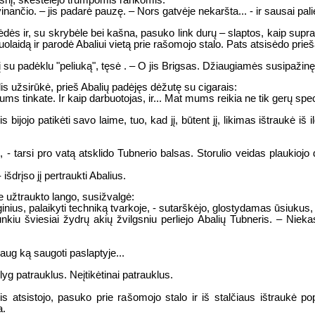
lgsnį, skėstelėjo trumpomis rankomis:
ivinančio. – jis padarė pauzę. – Nors gatvėje nekaršta... - ir sausai pali
ėdės ir, su skrybėle bei kašna, pasuko link durų – slaptos, kaip suprat
laidą ir parodė Abaliui vietą prie rašomojo stalo. Pats atsisėdo prieš
nantį su padėklu "peliuką", tęsė . – O jis Brigsas. Džiaugiamės susipažinę
ulis užsirūkė, prieš Abalių padėjęs dėžutę su cigarais:
ums tinkate. Ir kaip darbuotojas, ir... Mat mums reikia ne tik gerų spec
bijojo patikėti savo laime, tuo, kad jį, būtent jį, likimas ištraukė iš 
 - tarsi pro vatą atsklido Tubnerio balsas. Storulio veidas plaukio
išdrįso jį pertraukti Abalius.
ie užtraukto lango, susižvalgė:
renginius, palaikyti techniką tvarkoje, - sutarškėjo, glostydamas ūsiukus,
u šviesiai žydrų akių žvilgsniu perliejo Abalių Tubneris. – Niekas 
ug ką saugoti paslaptyje...
yg patrauklus. Neįtikėtinai patrauklus.
s atsistojo, pasuko prie rašomojo stalo ir iš stalčiaus ištraukė po
a.