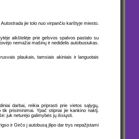
 Autostrada jie tolo nuo virpančio karštyje miesto.
ytėje aikštelėje prie gelsvos spalvos pastato su
 stovėjo nemažai mašinų ir nedidelis autobusiukas.
usvais plaukais, tamsiais akiniais ir languotais
iai darbai, reikia priprasti prie vietos sąlygų,
ik prisiminimai. Ypač stipriai jie kankino naktį.
: juk neturėjo galimybės jų išsiųsti.
rigso ir Girčo į autobusą įlipo dar trys nepažįstami