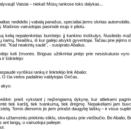
yvauji! Vaisiai – niekai! Mūsų rankose toks dalykas...
baltas nedidelis į vabalą panašus, specialiai jiems skirtas automobilis.
 Mašinos vairuotojas pasirodė esąs ir pilotu.
są kelią nepatenkintas bumbėjo: jį kankino troškulys. Nusileido maž
ų namų. Neaišku, iš kur galėjo atvykti gyventojai. Tačiau prie įėjimo
inti. "Kad neakintų saulė", - susiprato Abalius.
jo keli žmonės. Brigsas užtikrintai priėjo prie nesiskutusio vyro r
ir šūktelėjo:
paudė vyriškiui ranką ir linktelėjo link Abalio:
. O čia vietos padalinio valdytojas Girčas.
 akys:
eiškė: prieš vykstant į neįžengiamą dykynę, kur atliekami pagrindin
kentė tiek karštį, tiek tvankumą, tiek drėgmę. Nepakeliami jam buvo t
telą. Tomis dienomis jis jiem prirašė daugybę laiškų – ir visus suplėšė
uku užtamsintu priekiniu stiklu, stovėjusiu prie viešbučio. Be Abalio, B
ant langų, o vairuotojui paliepė:
ur.