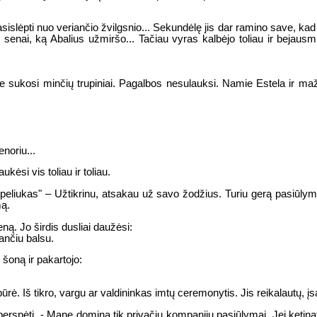
sislėpti nuo veriančio žvilgsnio... Sekundėlę jis dar ramino save, kad 
ių, senai, ką Abalius užmiršo... Tačiau vyras kalbėjo toliau ir bejausm
.
oje sukosi minčių trupiniai. Pagalbos nesulauksi. Namie Estela ir mažyl
noriu...
kėsi vis toliau ir toliau.
 "peliukas" – Užtikrinu, atsakau už savo žodžius. Turiu gerą pasiūlym
mą.
eną. Jo širdis dusliai daužėsi:
ančiu balsu.
 šoną ir pakartojo:
ė. Iš tikro, vargu ar valdininkas imtų ceremonytis. Jis reikalautų, įsak
jį perspėti, - Mane domina tik privačių kompanijų pasiūlymai. Jei ketinat