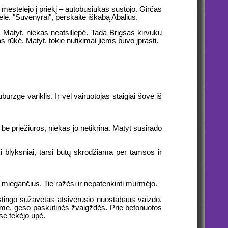
Ir mestelėjo į priekį – autobusiukas sustojo. Girčas
lė. "Suvenyrai", perskaitė iškabą Abalius.
ą. Matyt, niekas neatsiliepė. Tada Brigsas kirvuku
ūkė. Matyt, tokie nutikimai jiems buvo įprasti.
rzgė variklis. Ir vėl vairuotojas staigiai šovė iš
 be priežiūros, niekas jo netikrina. Matyt susirado
 blyksniai, tarsi būtų skrodžiama per tamsos ir
 miegančius. Tie ražėsi ir nepatenkinti murmėjo.
stingo sužavėtas atsivėrusio nuostabaus vaizdo.
čiame, geso paskutinės žvaigždės. Prie betonuotos
ese tekėjo upė.