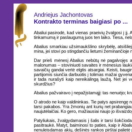
Andriejus Jachontovas
Kontrakto terminas baigiasi po ...
Abaliui pasirodė, kad vienas praeivių žvalgosi į jį. 
tinkamumą ir paslaugumą juos ten laiko. Tiesa, nelab
Abalius smarkiau užsimaukšlino skrybėlę, atsišliej
mina, jei stovi po stingdančiu lietumi žeminančioje 
Dar prieš mėnesį Abalius nebūtų nė pagalvojęs aps
malonumas – stoviniuoti savaites ir mėnesius laukian
savaičių gandai vertė elgtis atsargiai. Keisti, bau
partijomis siunčia darbuotis į tolimas mažai gyve
ir tada nurašyti kaip nereikalingą laužą. Net jei 
skurdžius?
Abalius pažvairavo į nepažįstamąjį: tas nenuėjo; kru
O atrodo ne kaip valdininkas. Tie patys apsirengę ne
tarsi pakabos. Yra žmonių ant kurių net prabangiausi
naujutėlaičiai. Ko gero, mažiausiai naujo jo išvaizdo
Patyliukais, žvalgydamasis į šalis ir tarsi šokčioda
pasitraukė. Matyt, baiminosi to paties, kaip ir Abali
nenuleisdamas akių, dešinės rankos pirštai palietė p