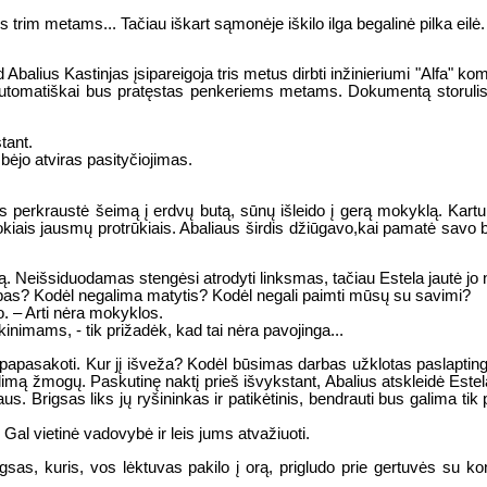
s trim metams... Tačiau iškart sąmonėje iškilo ilga begalinė pilka eilė. 
Abalius Kastinjas įsipareigoja tris metus dirbti inžinieriumi "Alfa" ko
automatiškai bus pratęstas penkeriems metams. Dokumentą storulis įd
tant.
bėjo atviras pasityčiojimas.
ius perkraustė šeimą į erdvų butą, sūnų išleido į gerą mokyklą. Kar
tokiais jausmų protrūkiais. Abaliaus širdis džiūgavo,kai pamatė savo 
imą. Neišsiduodamas stengėsi atrodyti linksmas, tačiau Estela jautė jo n
rbas? Kodėl negalima matytis? Kodėl negali paimti mūsų su savimi?
. – Arti nėra mokyklos.
iškinimams, - tik prižadėk, kad tai nėra pavojinga...
ką papasakoti. Kur jį išveža? Kodėl būsimas darbas užklotas paslaptin
ą žmogų. Paskutinę naktį prieš išvykstant, Abalius atskleidė Estelai 
us. Brigsas liks jų ryšininkas ir patikėtinis, bendrauti bus galima ti
. Gal vietinė vadovybė ir leis jums atvažiuoti.
igsas, kuris, vos lėktuvas pakilo į orą, prigludo prie gertuvės su ko