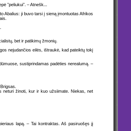
epė "peliukui". – Atnešk...
o Abalius: ji buvo tarsi į sieną įmontuotas Afrikos
ais.
.
ialistų, bet ir patikimų žmonių.
ilgos nejudančios eilės, ištraukė, kad pateiktų tokį
jo dūmuose, sustiprindamas padėties nerealumą. –
 Brigsas.
neturi žinoti, kur ir kuo užsiimate. Niekas, net
pieriaus lapą. – Tai kontraktas. Aš pasiruošęs jį