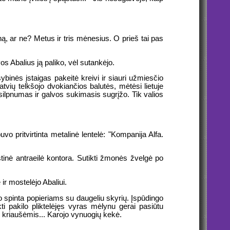
ną, ar ne? Metus ir tris mėnesius. O prieš tai pas
os Abalius ją paliko, vėl sutankėjo.
ybinės įstaigas pakeitė kreivi ir siauri užmiesčio
atvių telkšojo dvokiančios balutės, mėtėsi lietuje
silpnumas ir galvos sukimasis sugrįžo. Tik valios
o pritvirtinta metalinė lentelė: "Kompanija Alfa.
rastinė antraeilė kontora. Sutikti žmonės žvelgė po
 ir mostelėjo Abaliui.
jo spinta popieriams su daugeliu skyrių. Įspūdingo
ti pakilo pliktelėjęs vyras mėlynu gerai pasiūtu
s, kriaušėmis... Karojo vynuogių kekė.