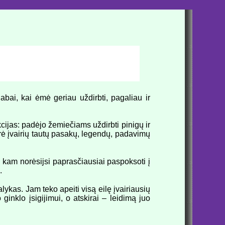
abai, kai ėmė geriau uždirbti, pagaliau ir
cijas: padėjo žemiečiams uždirbti pinigų ir
rė įvairių tautų pasakų, legendų, padavimų
ai kam norėsijsi paprasčiausiai paspoksoti į
.
lykas. Jam teko apeiti visą eilę įvairiausių
ginklo įsigijimui, o atskirai – leidimą juo