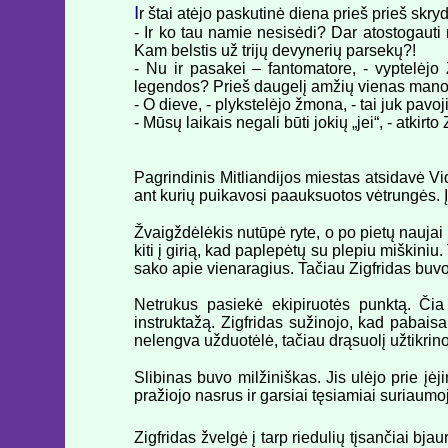
I
r štai atėjo paskutinė diena prieš prieš skryd
- Ir ko tau namie nesisėdi? Dar atostogauti 
Kam belstis už trijų devynerių parsekų?!
- Nu ir pasakei – fantomatore, - vyptelėjo 
legendos? Prieš daugelį amžių vienas mano pro
- O dieve, - plykstelėjo žmona, - tai juk pavoji
- Mūsų laikais negali būti jokių „jei“, - atkir
Pagrindinis Mitliandijos miestas atsidavė Vid
ant kurių puikavosi paauksuotos vėtrungės. Įsp
Žvaigždėlėkis nutūpė ryte, o po pietų naujai ke
kiti į girią, kad paplepėtų su plepiu miškiniu.
sako apie vienaragius. Tačiau Zigfridas buvo
Netrukus pasiekė ekipiruotės punktą. Či
instruktažą. Zigfridas sužinojo, kad pabais
nelengva užduotėlė, tačiau drąsuolį užtikri
Slibinas buvo milžiniškas. Jis ulėjo prie įėj
pražiojo nasrus ir garsiai tęsiamiai suriaumo
Zigfridas žvelgė į tarp riedulių tįsančiai bj