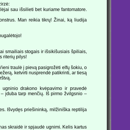
zirzė:
ėjai sau išsilieti bet kuriame fantomatore.
strus. Man reikia tikrų! Žinai, ką liudija
 nugalėtojo!
smailiais stogais ir išsikišusiais špiliais,
riterių pilys!
Vieni traulė į pievą pasigrožėti elfų šokiu, o
ežerą, ketvirti nusprendė patikrinti, ar tiesą
rštvą.
o ugninio drakono kvėpavimo ir pravedė
 – įduba tarp menčių. Iš pirmo žvilgsnio –
s. Išvydęs priešininką, milžiniška reptilija
inas skraidė ir spjaudė ugnimi. Kelis kartus