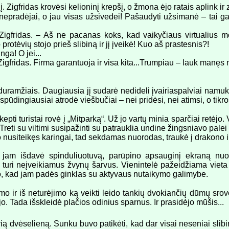
į. Zigfridas krovėsi kelioninį krepšį, o žmona ėjo ratais aplink ir 
nepradėjai, o jau visas užsivedei! Pašaudyti užsimanė – tai gal
Zigfridas. – Aš ne pacanas koks, kad vaikyčiaus virtualius mon
tėvių stojo prieš slibiną ir jį įveikė! Kuo aš prastesnis?!
nga! O jei...
to Zigfridas. Firma garantuoja ir visa kita...Trumpiau – lauk manęs
uramžiais. Daugiausia jį sudarė nedideli įvairiaspalviai namukai 
ūdingiausiai atrodė viešbučiai – nei pridėsi, nei atimsi, o tikros 
pti turistai rovė į „Mitparką“. Už jo vartų minia sparčiai retėjo. 
 Treti su viltimi susipažinti su patrauklia undine žingsniavo palei 
 nusiteikęs karingai, tad sekdamas nuorodas, traukė į drakono i
a jam išdavė spinduliuotuvą, parūpino apsauginį ekraną nu
a turi neįveikiamus žvynų šarvus. Vienintelė pažeidžiama vieta
no, kad jam padės ginklas su aktyvaus nutaikymo galimybe.
imo ir iš neturėjimo ką veikti leido tankių dvokiančių dūmų srove
jo. Tada išskleidė plačios odinius sparnus. Ir prasidėjo mūšis...
aurią dvėselieną. Sunku buvo patikėti, kad dar visai neseniai slib