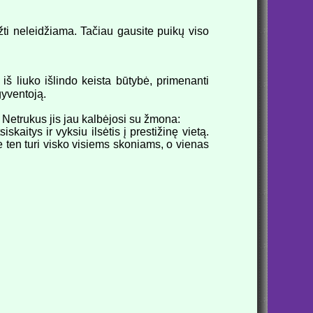
vežti neleidžiama. Tačiau gausite puikų viso
š liuko išlindo keista būtybė, primenanti
gyventoją.
 Netrukus jis jau kalbėjosi su žmona:
kaitys ir vyksiu ilsėtis į prestižinę vietą.
 ten turi visko visiems skoniams, o vienas