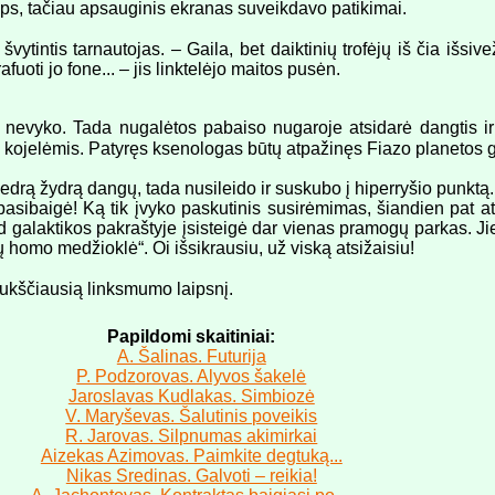
keps, tačiau apsauginis ekranas suveikdavo patikimai.
 švytintis tarnautojas. – Gaila, bet daiktinių trofėjų iš čia išsi
fuoti jo fone... – jis linktelėjo maitos pusėn.
nevyko. Tada nugalėtos pabaiso nugaroje atsidarė dangtis ir i
s kojelėmis. Patyręs ksenologas būtų atpažinęs Fiazo planetos 
iedrą žydrą dangų, tada nusileido ir suskubo į hiperryšio punktą.
sibaigė! Ką tik įvyko paskutinis susirėmimas, šiandien pat atsis
 galaktikos pakraštyje įsisteigė dar vienas pramogų parkas. Jie
ų homo medžioklė“. Oi išsikrausiu, už viską atsižaisiu!
 aukščiausią linksmumo laipsnį.
Papildomi skaitiniai:
A. Šalinas. Futurija
P. Podzorovas. Alyvos šakelė
Jaroslavas Kudlakas. Simbiozė
V. Maryševas. Šalutinis poveikis
R. Jarovas. Silpnumas akimirkai
Aizekas Azimovas. Paimkite degtuką...
Nikas Sredinas. Galvoti – reikia!