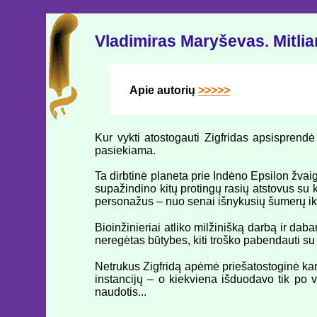
Vladimiras Maryševas. Mitlia
Apie autorių
>>>>>
Kur vykti atostogauti Zigfridas apsisprendė 
pasiekiama.
Ta dirbtinė planeta prie Indėno Epsilon žvai
supažindino kitų protingų rasių atstovus su
personažus – nuo senai išnykusių šumerų iki
Bioinžinieriai atliko milžinišką darbą ir daba
neregėtas būtybes, kiti troško pabendauti su
Netrukus Zigfridą apėmė priešatostoginė karus
instancijų – o kiekviena išduodavo tik po vi
naudotis...