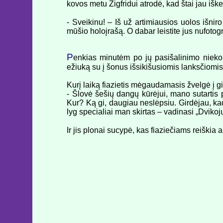
kovos metu Zigfridui atrodė, kad štai jau iš
- Sveikinu! – Iš už artimiausios uolos išniro
mūšio holoįrašą. O dabar leistite jus nufotogra
P
enkias minutėm po jų pasišalinimo nieko 
ežiuką su į šonus išsikišusiomis lanksčiomi
Kurį laiką fiazietis mėgaudamasis žvelgė į g
- Šlovė šešių dangų kūrėjui, mano sutartis pa
Kur? Ką gi, daugiau neslėpsiu. Girdėjau, kad
lyg specialiai man skirtas – vadinasi „Dvikoj
Ir jis plonai sucypė, kas fiaziečiams reiškia