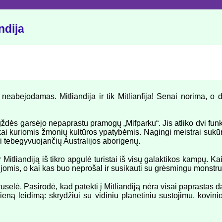
ndija
neabejodamas. Mitliandija ir tik Mitlianfija! Senai norima, o d
gždės garsėjo nepaprastu pramogų „Mifparku“. Jis atliko dvi funk
 kai kuriomis žmonių kultūros ypatybėmis. Nagingi meistrai sukū
 tebegyvuojančių Australijos aborigenų.
r Mitliandiją iš tikro apgulė turistai iš visų galaktikos kampų. K
 jomis, o kai kas buo neprošal ir susikauti su grėsmingu monstru
elė. Pasirodė, kad patekti į Mitliandiją nėra visai paprastas da
eną leidimą: skrydžiui su vidiniu planetiniu sustojimu, kovinio 