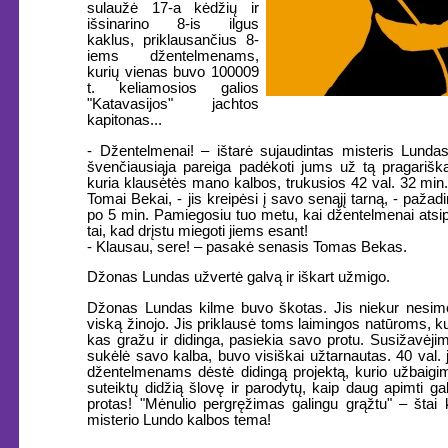
sulaužė 17-a kėdžių ir
išsinarino 8-is ilgus
kaklus, priklausančius 8-
iems džentelmenams,
kurių vienas buvo 100009
t. keliamosios galios
"Katavasijos" jachtos
kapitonas...
- Džentelmenai! – ištarė sujaudintas misteris Lunda
švenčiausiąja pareiga padėkoti jums už tą pragarišk
kuria klausėtės mano kalbos, trukusios 42 val. 32 min. 
Tomai Bekai, - jis kreipėsi į savo senąjį tarną, - paža
po 5 min. Pamiegosiu tuo metu, kai džentelmenai atsi
tai, kad drįstu miegoti jiems esant!
- Klausau, sere! – pasakė senasis Tomas Bekas.
Džonas Lundas užvertė galvą ir iškart užmigo.
Džonas Lundas kilme buvo škotas. Jis niekur nesimo
viską žinojo. Jis priklausė toms laimingos natūroms, ku
kas gražu ir didinga, pasiekia savo protu. Susižavėjima
sukėlė savo kalba, buvo visiškai užtarnautas. 40 val.
džentelmenams dėstė didingą projektą, kurio užbaigim
suteiktų didžią šlovę ir parodytų, kaip daug apimti g
protas! "Mėnulio pergręžimas galingu grąžtu" – štai
misterio Lundo kalbos tema!