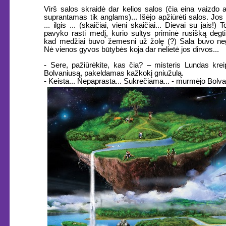
Virš salos skraidė dar kelios salos (čia eina vaizdo
suprantamas tik anglams)... Išėjo apžiūrėti salos. Jos 
... ilgis ... (skaičiai, vieni skaičiai... Dievai su jais!)
pavyko rasti medį, kurio sultys priminė rusišką degti
kad medžiai buvo žemesni už žolę (?) Sala buvo n
Nė vienos gyvos būtybės koja dar nelietė jos dirvos...
- Sere, pažiūrėkite, kas čia? – misteris Lundas krei
Bolvaniusą, pakeldamas kažkokį gniužulą.
- Keista... Nepaprasta... Sukrečiama... - murmėjo Bolv