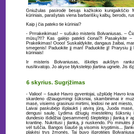
Gniužulas pasirodė besąs kažkokio kunigaikščio 
kūriniais, parašytais viena barbariškų kalbų, berods, ru
Kaip į čia pateko tie kūriniai?
- Prrrakeikimas! – sušuko misteris Bolvaniusas. – Čia
mūsų?!!? Kas galėjo patekti čionai?! Pasakykite –
Prakeikimas! Oooo! Suskaldykite, dangaus žaibai, ma
smegenis! Paduokite jį man! Paduokite jį! Prarysiu jį 
kūriniais!
Ir misteris Bolvaniusas, iškėlęs aukštyn ranka
nusi\kvatojo. Jo akyse blykstelėjo įtartina ugnelė. Jis išp
6 skyrius. Sugrįžimas
- Valioo! – šaukė Havro gyventojai, užplūdę Havro kra
skardeno džiaugsmingi šūksniai, skambinimai ir muz
masė, visiems grasinusi mirtimi, leidosi ne ant miesto, o
Laivai paskubėjo išplaukti į atvirą jūrą. Juoda masė,
dengusi saulę. Lydima džiugių miestelėnų šūksnių 
dundesio išdidžiai (pesamment) šleptelėjo į įlanką ir a
krantinę. Nukritusi į įlanką, ji nuskendo. Po minutės 
vėl tuščia. Bangos šiaušė ją visomis kryptimis... Įlank
plakėsi trys žmonės. Tai buvo išprotėjęs Bolvanius