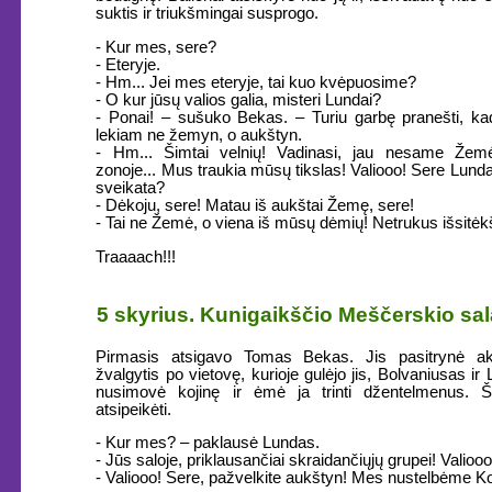
suktis ir triukšmingai susprogo.
- Kur mes, sere?
- Eteryje.
- Hm... Jei mes eteryje, tai kuo kvėpuosime?
- O kur jūsų valios galia, misteri Lundai?
- Ponai! – sušuko Bekas. – Turiu garbę pranešti, k
lekiam ne žemyn, o aukštyn.
- Hm... Šimtai velnių! Vadinasi, jau nesame Žem
zonoje... Mus traukia mūsų tikslas! Valiooo! Sere Lunda
sveikata?
- Dėkoju, sere! Matau iš aukštai Žemę, sere!
- Tai ne Žemė, o viena iš mūsų dėmių! Netrukus išsitėkš
Traaaach!!!
5 skyrius. Kunigaikščio Meščerskio sal
Pirmasis atsigavo Tomas Bekas. Jis pasitrynė a
žvalgytis po vietovę, kurioje gulėjo jis, Bolvaniusas ir
nusimovė kojinę ir ėmė ja trinti džentelmenus. Š
atsipeikėti.
- Kur mes? – paklausė Lundas.
- Jūs saloje, priklausančiai skraidančiųjų grupei! Valiooo
- Valiooo! Sere, pažvelkite aukštyn! Mes nustelbėme K