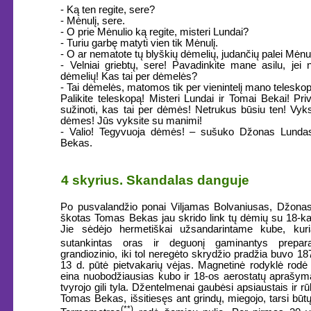
- Ką ten regite, sere?
- Mėnulį, sere.
- O prie Mėnulio ką regite, misteri Lundai?
- Turiu garbę matyti vien tik Mėnulį.
- O ar nematote tų blyškių dėmelių, judančių palei Mėnu
- Velniai griebtų, sere! Pavadinkite mane asilu, jei
dėmelių! Kas tai per dėmelės?
- Tai dėmelės, matomos tik per vienintelį mano telesko
Palikite teleskopą! Misteri Lundai ir Tomai Bekai! Priv
sužinoti, kas tai per dėmės! Netrukus būsiu ten! Vyk
dėmes! Jūs vyksite su manimi!
- Valio! Tegyvuoja dėmės! – sušuko Džonas Lunda
Bekas.
4 skyrius. Skandalas danguje
Po pusvalandžio ponai Viljamas Bolvaniusas, Džonas
škotas Tomas Bekas jau skrido link tų dėmių su 18-ka
Jie sėdėjo hermetiškai užsandarintame kube, ku
sutankintas oras ir deguonį gaminantys prepara
grandiozinio, iki tol neregėto skrydžio pradžia buvo 1
13 d. pūtė pietvakarių vėjas. Magnetinė rodyklė ro
eina nuobodžiausias kubo ir 18-os aerostatų aprašym
tvyrojo gili tyla. Džentelmenai gaubėsi apsiaustais ir r
Tomas Bekas, išsitiesęs ant grindų, miegojo, tarsi bū
(**)