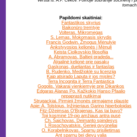
Versta iš: A.P. Čekov. Polnoje sobranije sočinenij I p
tomach,
Papildomi skaitiniai:
Fantastikos skyrius
Baikonūro tremtyje
Volteras. Mikromegas
S. Lemas. Mokomasis skrydis
Francis Godwin. Žmogus Mėnulyje
Ankstyvosios kelionės į Mėnulį
Keista Ciolkovskio filosofija
A. Abramovas. Baltieji pradeda...
Atgalinė kelionė prie pasakų
Gaskonas, dueliantas ir fantastas
B. Rudenko. Medžioklė su licenzija
Kaip atsirado Laputa ir jos mįslės?
Terra Incognita ir Terra Fantastica
Gogolis. Vakarai vienkiemyje prie Dikankos
Edgaras Alanas Po. Kažkokio Hanso Pfaalio
nepaprasti nutikimai
Strugackiai. Pirmieji žmonės pirmajame plauste
Apie: A. Tolstojus. Inžinieriaus Garino hiperboloidas
Fitz-Džeimsas O‘Brajenas. Kas tai buvo?
Toji kosminė 19-ojo amžiaus antra pusė
Ch. Šaichovas. Deimanto spindesys
I. Rosochovatskis. Gerieji gyvūnėliai
O. Korabelnikovas. Sparnų prisilietimas
Ant sparnų bei dievų valia