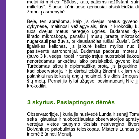
metai iki mirties: "Būdas, kaip, patiems nežūstant, sutri
miltelius". Šiuose kūriniuose geriausiai atsiskleidžia d
žmonių asmenybė.
Beje, ten aprašoma, kaip jis dvejus metus gyveno A
dykynėse, maitinosi vėžiagyviais, tina ir krokodilų kia
tuos dvejus metus neregėjo ugnies. Būdamas dyk
išrado mikroskopą, panašų į mūsų įprastą mikrosko
nugarkaulį pas žuvis, priklausiančias rūšiai "Žuvis". Gr
ilgalaikės kelionės, jis įsikūrė kelios mylios nuo
pasišventė astronomijai. Būdamas padorus moterų n
(buvo 3 k. vedęs, todėl ir turėjo trejus nuostabiai šakot
nenorėdamas anksčiau laiko pasiskelbti, gyveno kai
Turėdamas aštrų ir diplomatišką protą, jis įsigudrino u
kad observatorija ir jo darbai tebūtų žinomi tik jam v
palankiai nusiteikusių anglų nelaimei, šis didis žmogu
šių metų. Pernai jis tyliai užgęso: besimaudantį Nile jį 
krokodilai.
3 skyrius. Paslaptingos dėmės
Observatorijoje, į kurią jis nusivedė Lundą ir senąjį To
seka ilgiausias ir nuobodžiausias observatorijos apraš
vertėjas vietos taupymo tikslais nesivargino išvers
Bolvaniuso patobulintas teleskopas. Misteris Lundas pri
ir ėmė žiūrinėti Mėnulį.