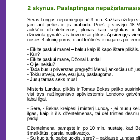
2 skyrius. Paslaptingas nepažįstamasi
Seras Lungas nepamiegojo nė 3 min. Kažkas uždėjo s
jam ant peties ir jis prabudo. Prieš jį stovėjo 48 
aukščio džentelmenas, plonas kaip segtukas ir l
džiovinta gyvatė. Jis buvo visai plikas. Apsirengęs vien
nosies 4 akinių poros, o ant krūtinės ir nugaros po ter
- Eikite paskui mane! – balsu kaip iš kapo ištarė plikšis.
- Kur?
- Eikite paskui mane, Džonai Lundai!
- O jei neisiu?
- Tada būsiu priverstas pragręžti Mėnulį anksčiau už jus
- Tokiu atveju, sere, esu jūsų paslaugoms.
- Jūsų tarnas seks mus!
Misteris Lundas, plikšis ir Tomas Bekas paliko susirink
visi trys nužingsniavo apšviestomis Londono gatvėm
labai ilgai.
- Sere, - Bekas kreipėsi į misterį Lundą, - jei mūsų kel
ilgas, kaip ir šis džentelmenas, tai dėl trinties dėsni
padų!
Džentelmenai pamąstė ir, po 10 min. nustatę, kad B
šmaikštūs, garsiai nusikvatojo.
- Su kuo turiu garbę uoktis, sere? – paklausė Lundas pli