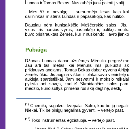
Lundas ir Tomas Bekas. Nuskubėjo juos paimti į valtį.
- Mes 57 d. nevalgę! – sumurmėjo liesas kaip ko
dailininkas misteris Lundas ir papasakojo, kas nutiko.
Daugiau nėra kunigaikščio Meščerskio salos. Jis, 
visus tris narsius vyrus, pasunkėjo ir, palikęs neutra
buvo prisitrauktas Žemės, kur ir nuskendo Havro įlanko
Pabaiga
Džonas Lundas dabar užsiėmęs Mėnulio pergręžimo
Jau arti tas metas, kai Mėnulis ims puikuotis sk
priklausys anglams. Tomas Bekas dabar gyvena Airijoje 
žemės ūkiu. Jis augina vištas ir plaka savo vienintelę 
auklėja spartietiškai. Jam nesvetimi ir mokslo reikalai:
pyksta ant savęs, kad iš Skraidančios salos pami
medžio, kurio sultys primena rusišką degtinę, sėklų.
(*)
Chemikų sugalvoti kvepalai. Sako, kad be jų negali
Niekai. Tik be pinigų negalima gyventi. – vertėjo past.
(**)
Toks instrumentas egzistuoja. – vertėjo past.