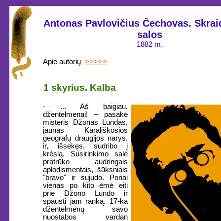
Antonas Pavlovičius Čechovas. Skrai
salos
1882 m.
Apie autorių
>>>>>
1 skyrius. Kalba
- ... Aš baigiau,
džentelmenai! – pasakė
misteris Džonas Lundas,
jaunas Karališkosios
geografų draugijos narys,
ir, išsekęs, sudribo į
krėslą. Susirinkimo salė
pratrūko audringais
aplodismentais, šūksniais
"bravo" ir sujudo. Ponai
vienas po kito ėmė eiti
prie Džono Lundo ir
spausti jam ranką. 17-ka
džentelmenų savo
nuostabos vardan