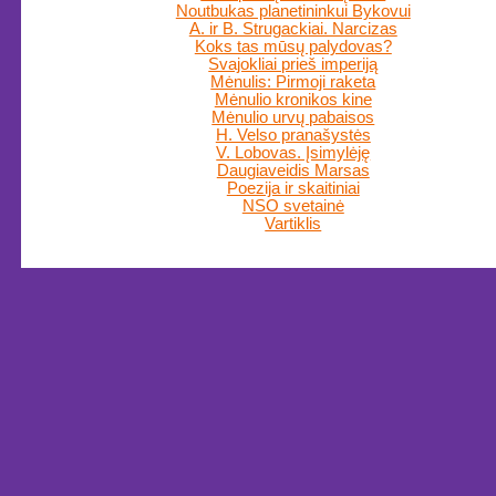
Noutbukas planetininkui Bykovui
A. ir B. Strugackiai. Narcizas
Koks tas mūsų palydovas?
Svajokliai prieš imperiją
Mėnulis: Pirmoji raketa
Mėnulio kronikos kine
Mėnulio urvų pabaisos
H. Velso pranašystės
V. Lobovas. Įsimylėję
Daugiaveidis Marsas
Poezija ir skaitiniai
NSO svetainė
Vartiklis