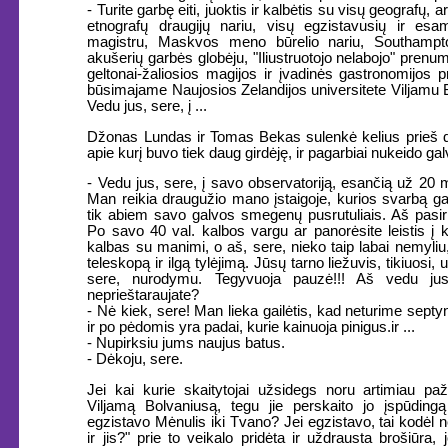
- Turite garbę eiti, juoktis ir kalbėtis su visų geografų, a
etnografų draugijų nariu, visų egzistavusių ir es
magistru, Maskvos meno būrelio nariu, Southampt
akušerių garbės globėju, "Iliustruotojo nelabojo" prenu
geltonai-žaliosios magijos ir įvadinės gastronomijos p
būsimajame Naujosios Zelandijos universitete Viljamu 
Vedu jus, sere, į ...
Džonas Lundas ir Tomas Bekas sulenkė kelius prieš 
apie kurį buvo tiek daug girdėję, ir pagarbiai nukeido gal
- Vedu jus, sere, į savo observatoriją, esančią už 20 m
Man reikia draugužio mano įstaigoje, kurios svarbą gal
tik abiem savo galvos smegenų pusrutuliais. Aš pasiri
Po savo 40 val. kalbos vargu ar panorėsite leistis į 
kalbas su manimi, o aš, sere, nieko taip labai nemyliu
teleskopą ir ilgą tylėjimą. Jūsų tarno liežuvis, tikiuosi, u
sere, nurodymu. Tegyvuoja pauzė!!! Aš vedu jus
neprieštaraujate?
- Nė kiek, sere! Man lieka gailėtis, kad neturime septy
ir po pėdomis yra padai, kurie kainuoja pinigus.ir ...
- Nupirksiu jums naujus batus.
- Dėkoju, sere.
Jei kai kurie skaitytojai užsidegs noru artimiau paži
Viljamą Bolvaniusą, tegu jie perskaito jo įspūdingą
egzistavo Mėnulis iki Tvano? Jei egzistavo, tai kodėl
ir jis?" prie to veikalo pridėta ir uždrausta brošiūra,